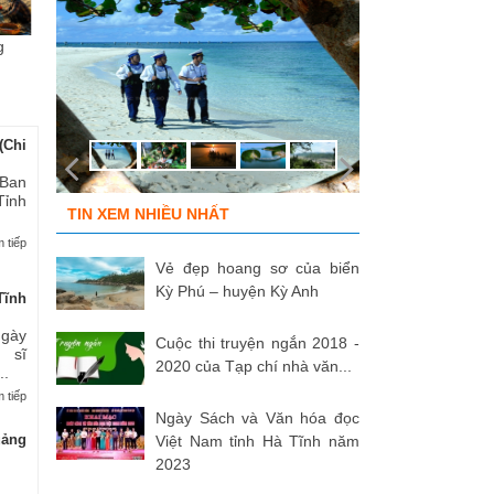
g
Chùm ảnh “Kéo lưới rùng”
ĐỒNG ĐỘI ƠI, CÁC ANH ĐÃ
Tù
của NSNA...
TRỞ VỀ!
củ
(Chi
 Ban
Tỉnh
TIN XEM NHIỀU NHẤT
 tiếp
Vẻ đẹp hoang sơ của biển
Kỳ Phú – huyện Kỳ Anh
Tĩnh
Ngày
Cuộc thi truyện ngắn 2018 -
 sĩ
2020 của Tạp chí nhà văn...
..
 tiếp
Ngày Sách và Văn hóa đọc
uảng
Việt Nam tỉnh Hà Tĩnh năm
2023