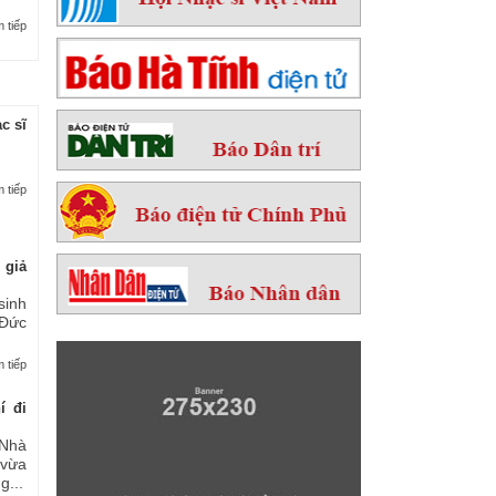
 tiếp
c sĩ
 tiếp
 giả
sinh
 Đức
 tiếp
í đi
Nhà
 vừa
...