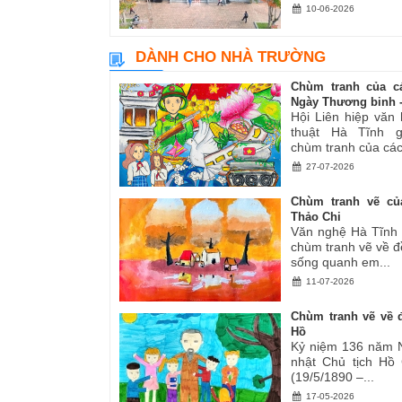
10-06-2026
DÀNH CHO NHÀ TRƯỜNG
Chùm tranh của c
Ngày Thương binh -.
Hội Liên hiệp văn
thuật Hà Tĩnh gi
chùm tranh của các.
27-07-2026
Chùm tranh vẽ củ
Thảo Chi
Văn nghệ Hà Tĩnh g
chùm tranh vẽ về đ
sống quanh em...
11-07-2026
Chùm tranh vẽ về đ
Hồ
Kỷ niệm 136 năm 
nhật Chủ tịch Hồ
(19/5/1890 –...
17-05-2026