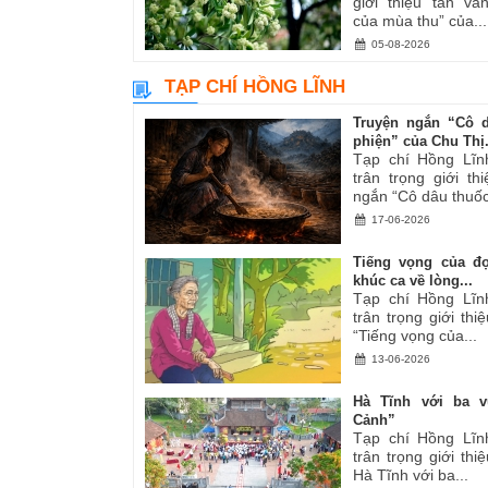
giới thiệu tản v
của mùa thu” của...
05-08-2026
TẠP CHÍ HỒNG LĨNH
Truyện ngắn “Cô 
phiện” của Chu Thị.
Tạp chí Hồng Lĩn
trân trọng giới th
ngắn “Cô dâu thuốc
17-06-2026
Tiếng vọng của đ
khúc ca về lòng...
Tạp chí Hồng Lĩn
trân trọng giới thiệ
“Tiếng vọng của...
13-06-2026
Hà Tĩnh với ba v
Cảnh”
Tạp chí Hồng Lĩn
trân trọng giới thiệ
Hà Tĩnh với ba...