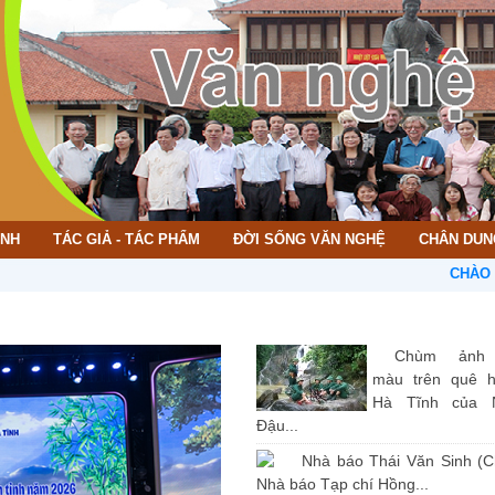
ÌNH
TÁC GIẢ - TÁC PHẨM
ĐỜI SỐNG VĂN NGHỆ
CHÂN DUN
CHÀO MỪNG B
Chùm ảnh
màu trên quê 
Hà Tĩnh của 
Đậu...
Nhà báo Thái Văn Sinh (C
Nhà báo Tạp chí Hồng...