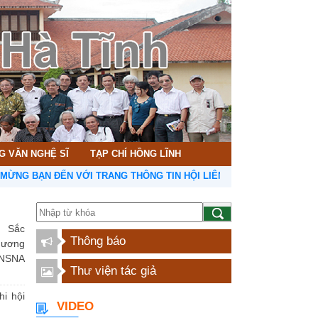
G VĂN NGHỆ SĨ
TẠP CHÍ HỒNG LĨNH
ẠN ĐẾN VỚI TRANG THÔNG TIN HỘI LIÊN HIỆP VĂN HỌC NGHỆ THUẬT
 Sắc
Thông báo
hương
NSNA
Thư viện tác giả
hi hội
VIDEO