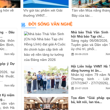
g hôn về
V/v gửi tác phẩm xét Giải
Tản văn Mùa nắng thán
thưởng VHNT...
Bảy của tác...
ĐỜI SỐNG VĂN NGHỆ
ng - Dấu
Nhà báo Thái Văn Sinh 
..
hội Nhà báo Tạp chí...
iữa thôn
Sáng ngày 06/08/2026,
ẩm Bình,
Tuyên giáo và Dân vận 
ức...
ủy chủ trì, phối...
Xem tiếp
Xem
06-08-2026
góp ý Dự
Hội Liên hiệp VHNT Hà 
dâng hương tri ân...
2026, tại
Nhân kỷ niệm 79 năm 
hệ thuật,
Thương binh - Liệt
..
(27/7/1947 - 27/7/2026),.
Xem tiếp
Xem
20-07-2026
t Kỷ niệm
Tọa đàm “Giải pháp q
g...
bá, kết nối, lan tỏa...
i sân vận
, tỉnh Hà