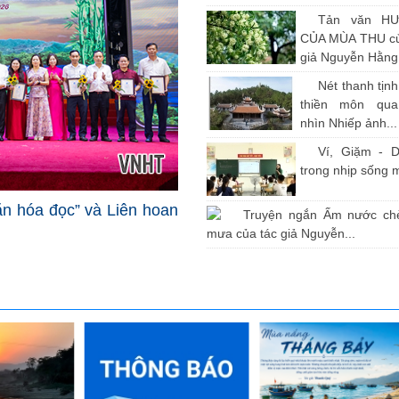
Tản văn H
CỦA MÙA THU củ
giả Nguyễn Hằng
Nét thanh tịn
thiền môn qu
nhìn Nhiếp ảnh...
Ví, Giặm - D
trong nhịp sống 
văn hóa đọc” và Liên hoan
Truyện ngắn Ấm nước ch
mưa của tác giả Nguyễn...