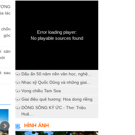
ƯƠNG
a tác
h chốn
Error loading player:
a góc
No playable sources found
i sản
mới
è sau
Dấu ấn 50 năm nền văn học, nghệ...
Nhạc sỹ Quốc Dũng và những giai...
Vọng chiều Tam Soa
Giai điệu quê hương: Hoa dong riềng
DÒNG SÔNG KÝ ỨC - Thơ: Triệu
Huệ...
HÌNH ẢNH