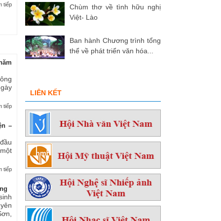
 tiếp
Chùm thơ về tình hữu nghị
Việt- Lào
Ban hành Chương trình tổng
thể về phát triển văn hóa...
hăm
 ông
ngày
LIÊN KẾT
 tiếp
ện –
 đầu
 một
 tiếp
ởng
sinh
yên
ơn,