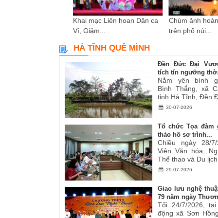
i sáng tác các tác
Khai mạc Liên hoan Dân ca
Chùm ảnh hoàn
ơ,...
Ví, Giặm...
trên phố núi...
HÀ TĨNH QUÊ MÌNH
Đền Đức Đại Vươ
tích tín ngưỡng thờ.
Nằm yên bình g
Bình Thắng, xã C
tỉnh Hà Tĩnh, Đền Đ
30-07-2026
Tổ chức Tọa đàm 
thảo hồ sơ trình...
Chiều ngày 28/7/
Viện Văn hóa, Ng
Thể thao và Du lịch.
29-07-2026
Giao lưu nghệ thuậ
79 năm ngày Thươn
Tối 24/7/2026, tạ
động xã Sơn Hồng