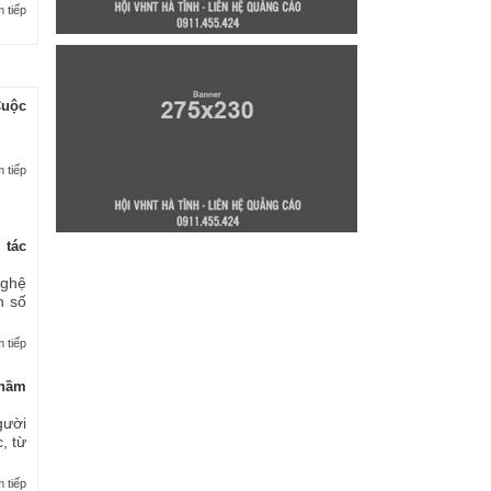
 tiếp
Cuộc
 tiếp
 tác
nghệ
n số
 tiếp
thầm
gười
, từ
 tiếp