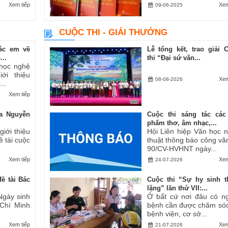
Xem tiếp
Xem
09-06-2025
CUỘC THI - GIẢI THƯỞNG
ác em về
Lễ tổng kết, trao giải 
..
thi “Đại sứ văn...
 học nghệ
ới thiệu
Xem
08-08-2026
..
Xem tiếp
a Nguyễn
Cuộc thi sáng tác các
phẩm thơ, âm nhạc,...
iới thiệu
Hội Liên hiệp Văn học 
ề tài cuộc
thuật thông báo công vă
90/CV-HVHNT ngày...
Xem tiếp
Xem
24-07-2026
ề tài Bác
Cuộc thi “Sự hy sinh 
lặng” lần thứ VII:...
Ngày sinh
Ở bất cứ nơi đâu có n
 Chí Minh
bệnh cần được chăm sóc
bệnh viện, cơ sở...
Xem tiếp
Xem
21-07-2026