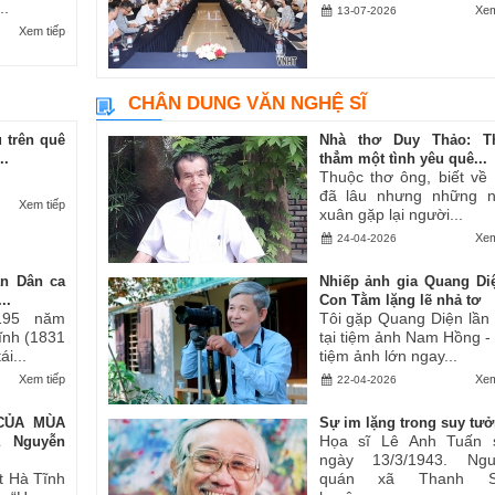
..
Xem
13-07-2026
Xem tiếp
CHÂN DUNG VĂN NGHỆ SĨ
 trên quê
Nhà thơ Duy Thảo: T
..
thẳm một tình yêu quê...
Thuộc thơ ông, biết về
đã lâu nhưng những 
Xem tiếp
xuân gặp lại người...
Xem
24-04-2026
an Dân ca
Nhiếp ảnh gia Quang Di
..
Con Tằm lặng lẽ nhả tơ
195 năm
Tôi gặp Quang Diện lần
Tĩnh (1831
tại tiệm ảnh Nam Hồng -
i...
tiệm ảnh lớn ngay...
Xem tiếp
Xem
22-04-2026
CỦA MÙA
Sự im lặng trong suy tư
Họa sĩ Lê Anh Tuấn 
ả Nguyễn
ngày 13/3/1943. Ngu
t Hà Tĩnh
quán xã Thanh S