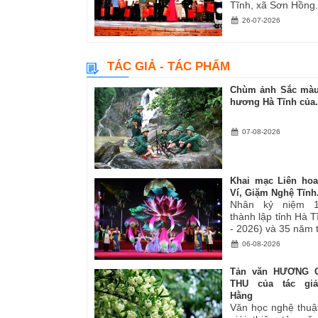
Tĩnh, xã Sơn Hồng.
26-07-2026
TÁC GIẢ - TÁC PHẨM
Chùm ảnh Sắc màu
hương Hà Tĩnh của.
07-08-2026
Khai mạc Liên ho
Ví, Giặm Nghệ Tĩnh.
Nhân kỷ niệm 
thành lập tỉnh Hà 
- 2026) và 35 năm tá
06-08-2026
Tản văn HƯƠNG 
THU của tác gi
Hằng
Văn học nghệ thuậ