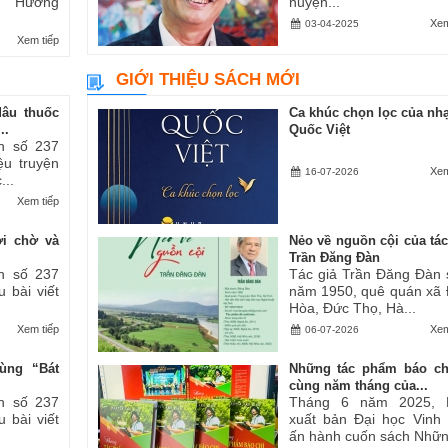
ăn “Hương
huyện...
Xem
03-04-2025
Xem tiếp
GIỚI THIỆU SÁCH MỚI
dâu thuốc
Ca khúc chọn lọc của nhạ
..
Quốc Việt
h số 237
iệu truyện
Xem
16-07-2026
...
Xem tiếp
ợi chờ và
Nẻo về nguồn cội của tác
Trần Đăng Đàn
h số 237
Tác giả Trần Đăng Đàn 
u bài viết
năm 1950, quê quán xã
Hòa, Đức Thọ, Hà...
Xem tiếp
Xem
06-07-2026
ùng “Bát
Những tác phẩm báo ch
cùng năm tháng của...
h số 237
Tháng 6 năm 2025, 
u bài viết
xuất bản Đại học Vinh
ấn hành cuốn sách Những