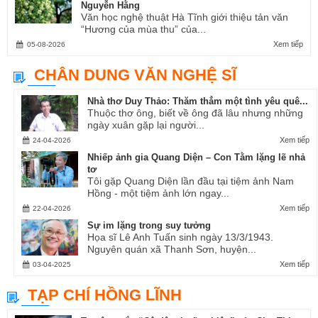
Nguyễn Hằng
Văn học nghệ thuật Hà Tĩnh giới thiệu tản văn
“Hương của mùa thu” của...
Xem tiếp
05-08-2026
CHÂN DUNG VĂN NGHỆ SĨ
Nhà thơ Duy Thảo: Thăm thẳm một tình yêu quê...
Thuộc thơ ông, biết về ông đã lâu nhưng những
ngày xuân gặp lại người...
Xem tiếp
24-04-2026
Nhiếp ảnh gia Quang Diện – Con Tằm lặng lẽ nhả
tơ
Tôi gặp Quang Diện lần đầu tại tiệm ảnh Nam
Hồng - một tiệm ảnh lớn ngay...
Xem tiếp
22-04-2026
Sự im lặng trong suy tưởng
Họa sĩ Lê Anh Tuấn sinh ngày 13/3/1943.
Nguyên quán xã Thanh Sơn, huyện...
Xem tiếp
03-04-2025
TẠP CHÍ HỒNG LĨNH