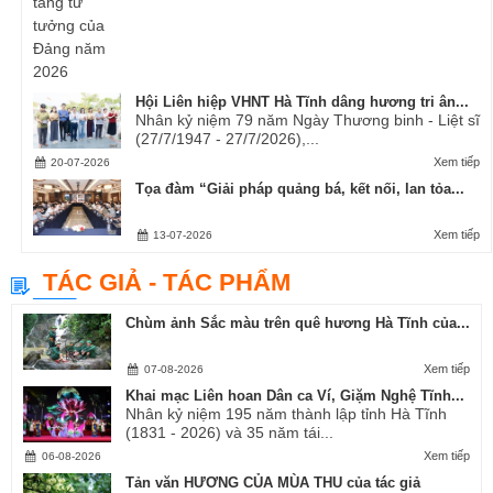
Hội Liên hiệp VHNT Hà Tĩnh dâng hương tri ân...
Nhân kỷ niệm 79 năm Ngày Thương binh - Liệt sĩ
(27/7/1947 - 27/7/2026),...
Xem tiếp
20-07-2026
Tọa đàm “Giải pháp quảng bá, kết nối, lan tỏa...
Xem tiếp
13-07-2026
TÁC GIẢ - TÁC PHẨM
Chùm ảnh Sắc màu trên quê hương Hà Tĩnh của...
Xem tiếp
07-08-2026
Khai mạc Liên hoan Dân ca Ví, Giặm Nghệ Tĩnh...
Nhân kỷ niệm 195 năm thành lập tỉnh Hà Tĩnh
(1831 - 2026) và 35 năm tái...
Xem tiếp
06-08-2026
Tản văn HƯƠNG CỦA MÙA THU của tác giả