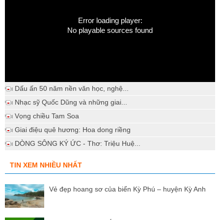
Error loading player:
No playable sources found
Dấu ấn 50 năm nền văn học, nghệ...
Nhạc sỹ Quốc Dũng và những giai...
Vọng chiều Tam Soa
Giai điệu quê hương: Hoa dong riềng
DÒNG SÔNG KÝ ỨC - Thơ: Triệu Huệ...
TIN XEM NHIỀU NHẤT
Vẻ đẹp hoang sơ của biển Kỳ Phú – huyện Kỳ Anh