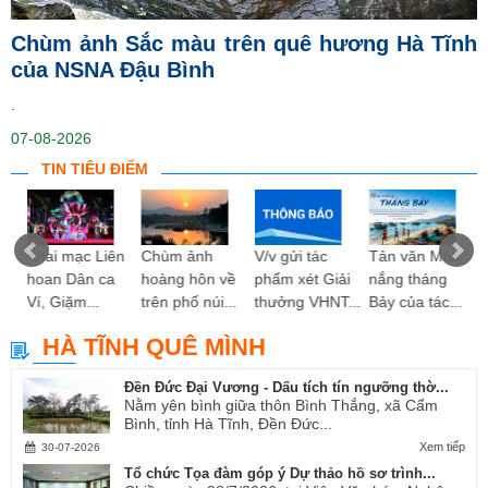
Chùm ảnh Sắc màu trên quê hương Hà Tĩnh
của NSNA Đậu Bình
.
07-08-2026
TIN TIÊU ĐIỂM
ng
Khai mạc Liên
Chùm ảnh
V/v gửi tác
Tản văn Mùa
hoan Dân ca
hoàng hôn về
phẩm xét Giải
nắng tháng
Ví, Giặm...
trên phố núi...
thưởng VHNT...
Bảy của tác...
HÀ TĨNH QUÊ MÌNH
Đền Đức Đại Vương - Dấu tích tín ngưỡng thờ...
Nằm yên bình giữa thôn Bình Thắng, xã Cẩm
Bình, tỉnh Hà Tĩnh, Đền Đức...
Xem tiếp
30-07-2026
Tổ chức Tọa đàm góp ý Dự thảo hồ sơ trình...