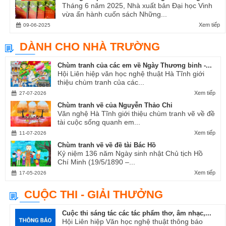
Tháng 6 năm 2025, Nhà xuất bản Đại học Vinh
vừa ấn hành cuốn sách Những...
Xem tiếp
09-06-2025
DÀNH CHO NHÀ TRƯỜNG
Chùm tranh của các em về Ngày Thương binh -...
Hội Liên hiệp văn học nghệ thuật Hà Tĩnh giới
thiệu chùm tranh của các...
Xem tiếp
27-07-2026
Chùm tranh vẽ của Nguyễn Thảo Chi
Văn nghệ Hà Tĩnh giới thiệu chùm tranh vẽ về đề
tài cuộc sống quanh em...
Xem tiếp
11-07-2026
Chùm tranh vẽ về đề tài Bác Hồ
Kỷ niệm 136 năm Ngày sinh nhật Chủ tịch Hồ
Chí Minh (19/5/1890 –...
Xem tiếp
17-05-2026
CUỘC THI - GIẢI THƯỞNG
Cuộc thi sáng tác các tác phẩm thơ, âm nhạc,...
Hội Liên hiệp Văn học nghệ thuật thông báo