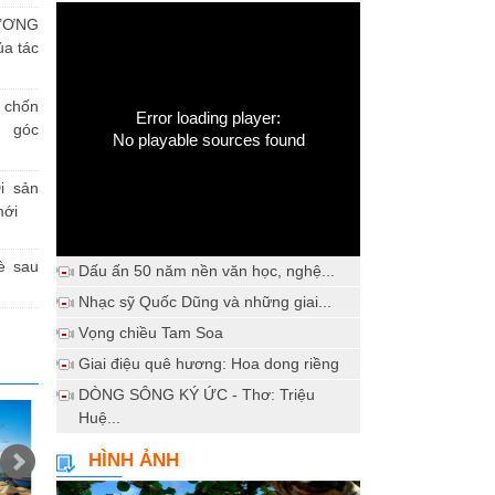
ƯƠNG
a tác
h chốn
Error loading player:
a góc
No playable sources found
i sản
mới
è sau
Dấu ấn 50 năm nền văn học, nghệ...
Nhạc sỹ Quốc Dũng và những giai...
Vọng chiều Tam Soa
Giai điệu quê hương: Hoa dong riềng
DÒNG SÔNG KÝ ỨC - Thơ: Triệu
Huệ...
HÌNH ẢNH