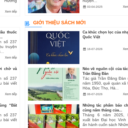
ăn “Hương
huyện...
Xem
03-04-2025
Xem tiếp
GIỚI THIỆU SÁCH MỚI
dâu thuốc
Ca khúc chọn lọc của nhạ
..
Quốc Việt
h số 237
iệu truyện
Xem
16-07-2026
...
Xem tiếp
ợi chờ và
Nẻo về nguồn cội của tác
Trần Đăng Đàn
h số 237
Tác giả Trần Đăng Đàn 
u bài viết
năm 1950, quê quán xã
Hòa, Đức Thọ, Hà...
Xem tiếp
Xem
06-07-2026
ùng “Bát
Những tác phẩm báo ch
cùng năm tháng của...
h số 237
Tháng 6 năm 2025, 
u bài viết
xuất bản Đại học Vinh
ấn hành cuốn sách Những