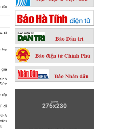
 tiếp
c sĩ
 tiếp
 giả
sinh
 Đức
 tiếp
í đi
Nhà
 vừa
...