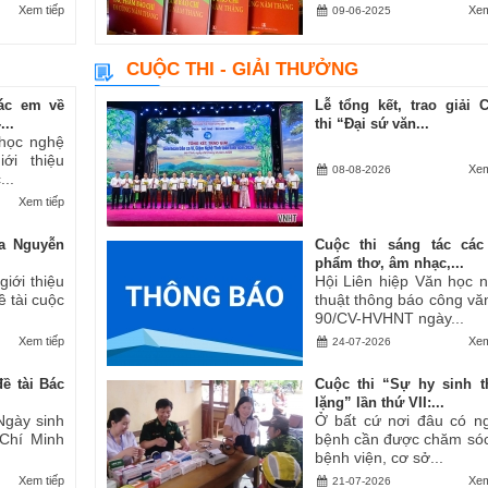
Xem tiếp
Xem
09-06-2025
CUỘC THI - GIẢI THƯỞNG
ác em về
Lễ tổng kết, trao giải 
..
thi “Đại sứ văn...
 học nghệ
ới thiệu
Xem
08-08-2026
..
Xem tiếp
a Nguyễn
Cuộc thi sáng tác các
phẩm thơ, âm nhạc,...
iới thiệu
Hội Liên hiệp Văn học 
ề tài cuộc
thuật thông báo công vă
90/CV-HVHNT ngày...
Xem tiếp
Xem
24-07-2026
ề tài Bác
Cuộc thi “Sự hy sinh 
lặng” lần thứ VII:...
Ngày sinh
Ở bất cứ nơi đâu có n
 Chí Minh
bệnh cần được chăm sóc
bệnh viện, cơ sở...
Xem tiếp
Xem
21-07-2026