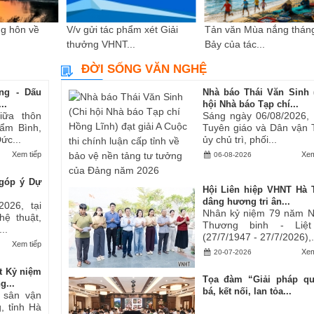
g hôn về
V/v gửi tác phẩm xét Giải
Tản văn Mùa nắng thán
thưởng VHNT...
Bảy của tác...
ĐỜI SỐNG VĂN NGHỆ
ng - Dấu
Nhà báo Thái Văn Sinh 
..
hội Nhà báo Tạp chí...
iữa thôn
Sáng ngày 06/08/2026,
ẩm Bình,
Tuyên giáo và Dân vận 
ức...
ủy chủ trì, phối...
Xem tiếp
Xem
06-08-2026
góp ý Dự
Hội Liên hiệp VHNT Hà 
dâng hương tri ân...
2026, tại
Nhân kỷ niệm 79 năm 
hệ thuật,
Thương binh - Liệt
..
(27/7/1947 - 27/7/2026),.
Xem tiếp
Xem
20-07-2026
t Kỷ niệm
Tọa đàm “Giải pháp q
g...
bá, kết nối, lan tỏa...
i sân vận
, tỉnh Hà