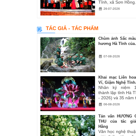
Tĩnh, xã Sơn Hồng.
26-07-2026
TÁC GIẢ - TÁC PHẨM
Chùm ảnh Sắc màu
hương Hà Tĩnh của.
07-08-2026
Khai mạc Liên ho
Ví, Giặm Nghệ Tĩnh.
Nhân kỷ niệm 
thành lập tỉnh Hà 
- 2026) và 35 năm tá
06-08-2026
Tản văn HƯƠNG 
THU của tác gi
Hằng
Văn học nghệ thuậ