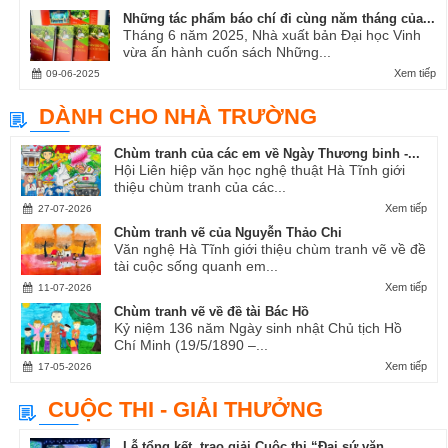
Những tác phẩm báo chí đi cùng năm tháng của...
Tháng 6 năm 2025, Nhà xuất bản Đại học Vinh
vừa ấn hành cuốn sách Những...
Xem tiếp
09-06-2025
DÀNH CHO NHÀ TRƯỜNG
Chùm tranh của các em về Ngày Thương binh -...
Hội Liên hiệp văn học nghệ thuật Hà Tĩnh giới
thiệu chùm tranh của các...
Xem tiếp
27-07-2026
Chùm tranh vẽ của Nguyễn Thảo Chi
Văn nghệ Hà Tĩnh giới thiệu chùm tranh vẽ về đề
tài cuộc sống quanh em...
Xem tiếp
11-07-2026
Chùm tranh vẽ về đề tài Bác Hồ
Kỷ niệm 136 năm Ngày sinh nhật Chủ tịch Hồ
Chí Minh (19/5/1890 –...
Xem tiếp
17-05-2026
CUỘC THI - GIẢI THƯỞNG
Lễ tổng kết, trao giải Cuộc thi “Đại sứ văn...