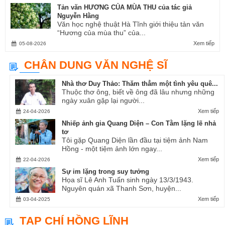
Tản văn HƯƠNG CỦA MÙA THU của tác giả
Nguyễn Hằng
Văn học nghệ thuật Hà Tĩnh giới thiệu tản văn
“Hương của mùa thu” của...
Xem tiếp
05-08-2026
CHÂN DUNG VĂN NGHỆ SĨ
Nhà thơ Duy Thảo: Thăm thẳm một tình yêu quê...
Thuộc thơ ông, biết về ông đã lâu nhưng những
ngày xuân gặp lại người...
Xem tiếp
24-04-2026
Nhiếp ảnh gia Quang Diện – Con Tằm lặng lẽ nhả
tơ
Tôi gặp Quang Diện lần đầu tại tiệm ảnh Nam
Hồng - một tiệm ảnh lớn ngay...
Xem tiếp
22-04-2026
Sự im lặng trong suy tưởng
Họa sĩ Lê Anh Tuấn sinh ngày 13/3/1943.
Nguyên quán xã Thanh Sơn, huyện...
Xem tiếp
03-04-2025
TẠP CHÍ HỒNG LĨNH