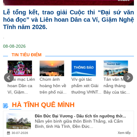
Lễ tổng kết, trao giải Cuộc thi “Đại sứ văn
hóa đọc” và Liên hoan Dân ca Ví, Giặm Nghệ
Tĩnh năm 2026.
.
08-08-2026
TIN TIÊU ĐIỂM
ng
Khai mạc Liên
Chùm ảnh
V/v gửi tác
Tản văn Mùa
hoan Dân ca
hoàng hôn về
phẩm xét Giải
nắng tháng
Ví, Giặm...
trên phố núi...
thưởng VHNT...
Bảy của tác...
HÀ TĨNH QUÊ MÌNH
Đền Đức Đại Vương - Dấu tích tín ngưỡng thờ...
Nằm yên bình giữa thôn Bình Thắng, xã Cẩm
Bình, tỉnh Hà Tĩnh, Đền Đức...
Xem tiếp
30-07-2026