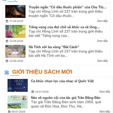
Truyện ngắn “Cô dâu thuốc phiện” của Chu Thị...
Tạp chí Hồng Lĩnh số 237 trân trọng giới thiệu
truyện ngắn “Cô dâu thuốc...
Xem tiếp
17-06-2026
Tiếng vọng của đợi chờ và khúc ca về lòng...
Tạp chí Hồng Lĩnh số 237 trân trọng giới thiệu
bài viết “Tiếng vọng của...
Xem tiếp
13-06-2026
Hà Tĩnh với ba vùng “Bát Cảnh”
Tạp chí Hồng Lĩnh số 237 trân trọng giới thiệu
bài viết Hà Tĩnh với ba...
Xem tiếp
10-06-2026
GIỚI THIỆU SÁCH MỚI
Ca khúc chọn lọc của nhạc sĩ Quốc Việt
Xem tiếp
16-07-2026
Nẻo về nguồn cội của tác giả Trần Đăng Đàn
Tác giả Trần Đăng Đàn sinh năm 1950, quê
quán xã Đức Hòa, Đức Thọ, Hà...
Xem tiếp
06-07-2026