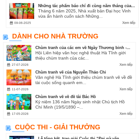
Những tác phẩm báo chí đi cùng năm tháng của...
Tháng 6 năm 2025, Nhà xuất bản Đại học Vinh
vừa ấn hành cuốn sách Những...
Xem tiếp
09-06-2025
DÀNH CHO NHÀ TRƯỜNG
Chùm tranh của các em về Ngày Thương binh -...
Hội Liên hiệp văn học nghệ thuật Hà Tĩnh giới
thiệu chùm tranh của các...
Xem tiếp
27-07-2026
Chùm tranh vẽ của Nguyễn Thảo Chi
Văn nghệ Hà Tĩnh giới thiệu chùm tranh vẽ về đề
tài cuộc sống quanh em...
Xem tiếp
11-07-2026
Chùm tranh vẽ về đề tài Bác Hồ
Kỷ niệm 136 năm Ngày sinh nhật Chủ tịch Hồ
Chí Minh (19/5/1890 –...
Xem tiếp
17-05-2026
CUỘC THI - GIẢI THƯỞNG
Lễ tổng kết, trao giải Cuộc thi “Đại sứ văn...