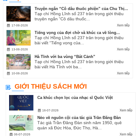
Truyện ngắn “Cô dâu thuốc phiện” của Chu Thị...
Tạp chí Hồng Lĩnh số 237 trân trọng giới thiệu
truyện ngắn “Cô dâu thuốc...
Xem tiếp
17-06-2026
Tiếng vọng của đợi chờ và khúc ca về lòng...
Tạp chí Hồng Lĩnh số 237 trân trọng giới thiệu
bài viết “Tiếng vọng của...
Xem tiếp
13-06-2026
Hà Tĩnh với ba vùng “Bát Cảnh”
Tạp chí Hồng Lĩnh số 237 trân trọng giới thiệu
bài viết Hà Tĩnh với ba...
Xem tiếp
10-06-2026
GIỚI THIỆU SÁCH MỚI
Ca khúc chọn lọc của nhạc sĩ Quốc Việt
Xem tiếp
16-07-2026
Nẻo về nguồn cội của tác giả Trần Đăng Đàn
Tác giả Trần Đăng Đàn sinh năm 1950, quê
quán xã Đức Hòa, Đức Thọ, Hà...
Xem tiếp
06-07-2026