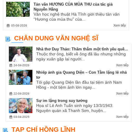
Tản văn HƯƠNG CỦA MÙA THU của tác giả
Nguyễn Hằng
Văn học nghệ thuật Hà Tĩnh giới thiệu tản văn
“Hương của mùa thu” của...
Xem tiếp
05-08-2026
CHÂN DUNG VĂN NGHỆ SĨ
Nhà thơ Duy Thảo: Thăm thẳm một tình yêu quê...
Thuộc thơ ông, biết về ông đã lâu nhưng những
ngày xuân gặp lại người...
Xem tiếp
24-04-2026
Nhiếp ảnh gia Quang Diện – Con Tằm lặng lẽ nhả
tơ
Tôi gặp Quang Diện lần đầu tại tiệm ảnh Nam
Hồng - một tiệm ảnh lớn ngay...
Xem tiếp
22-04-2026
Sự im lặng trong suy tưởng
Họa sĩ Lê Anh Tuấn sinh ngày 13/3/1943.
Nguyên quán xã Thanh Sơn, huyện...
Xem tiếp
03-04-2025
TẠP CHÍ HỒNG LĨNH