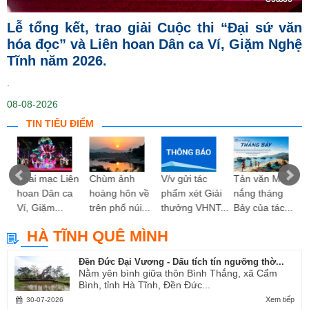
Lễ tổng kết, trao giải Cuộc thi “Đại sứ văn
hóa đọc” và Liên hoan Dân ca Ví, Giặm Nghệ
Tĩnh năm 2026.
.
08-08-2026
TIN TIÊU ĐIỂM
ng
Khai mạc Liên
Chùm ảnh
V/v gửi tác
Tản văn Mùa
hoan Dân ca
hoàng hôn về
phẩm xét Giải
nắng tháng
Ví, Giặm...
trên phố núi...
thưởng VHNT...
Bảy của tác...
HÀ TĨNH QUÊ MÌNH
Đền Đức Đại Vương - Dấu tích tín ngưỡng thờ...
Nằm yên bình giữa thôn Bình Thắng, xã Cẩm
Bình, tỉnh Hà Tĩnh, Đền Đức...
Xem tiếp
30-07-2026