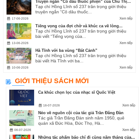
Truyện ngắn “Cô dâu thuốc phiện” của Chu Thị...
Tạp chí Hồng Lĩnh số 237 trân trọng giới thiệu
truyện ngắn “Cô dâu thuốc...
Xem tiếp
17-06-2026
Tiếng vọng của đợi chờ và khúc ca về lòng...
Tạp chí Hồng Lĩnh số 237 trân trọng giới thiệu
bài viết “Tiếng vọng của...
Xem tiếp
13-06-2026
Hà Tĩnh với ba vùng “Bát Cảnh”
Tạp chí Hồng Lĩnh số 237 trân trọng giới thiệu
bài viết Hà Tĩnh với ba...
Xem tiếp
10-06-2026
GIỚI THIỆU SÁCH MỚI
Ca khúc chọn lọc của nhạc sĩ Quốc Việt
Xem tiếp
16-07-2026
Nẻo về nguồn cội của tác giả Trần Đăng Đàn
Tác giả Trần Đăng Đàn sinh năm 1950, quê
quán xã Đức Hòa, Đức Thọ, Hà...
Xem tiếp
06-07-2026
Những tác phẩm báo chí đi cùng năm tháng của...