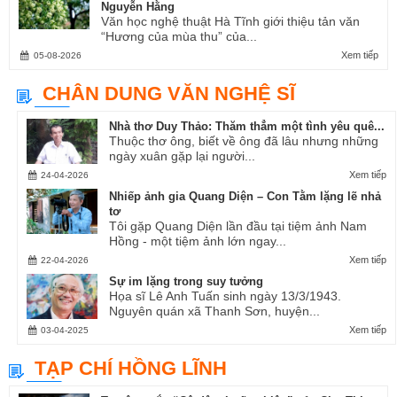
Nguyễn Hằng
Văn học nghệ thuật Hà Tĩnh giới thiệu tản văn
“Hương của mùa thu” của...
Xem tiếp
05-08-2026
CHÂN DUNG VĂN NGHỆ SĨ
Nhà thơ Duy Thảo: Thăm thẳm một tình yêu quê...
Thuộc thơ ông, biết về ông đã lâu nhưng những
ngày xuân gặp lại người...
Xem tiếp
24-04-2026
Nhiếp ảnh gia Quang Diện – Con Tằm lặng lẽ nhả
tơ
Tôi gặp Quang Diện lần đầu tại tiệm ảnh Nam
Hồng - một tiệm ảnh lớn ngay...
Xem tiếp
22-04-2026
Sự im lặng trong suy tưởng
Họa sĩ Lê Anh Tuấn sinh ngày 13/3/1943.
Nguyên quán xã Thanh Sơn, huyện...
Xem tiếp
03-04-2025
TẠP CHÍ HỒNG LĨNH