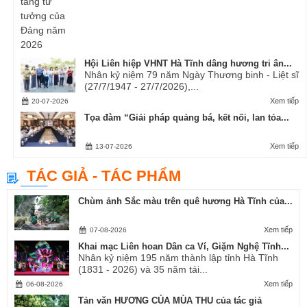
Hội Liên hiệp VHNT Hà Tĩnh dâng hương tri ân...
Nhân kỷ niệm 79 năm Ngày Thương binh - Liệt sĩ
(27/7/1947 - 27/7/2026),...
Xem tiếp
20-07-2026
Tọa đàm “Giải pháp quảng bá, kết nối, lan tỏa...
Xem tiếp
13-07-2026
TÁC GIẢ - TÁC PHẨM
Chùm ảnh Sắc màu trên quê hương Hà Tĩnh của...
Xem tiếp
07-08-2026
Khai mạc Liên hoan Dân ca Ví, Giặm Nghệ Tĩnh...
Nhân kỷ niệm 195 năm thành lập tỉnh Hà Tĩnh
(1831 - 2026) và 35 năm tái...
Xem tiếp
06-08-2026
Tản văn HƯƠNG CỦA MÙA THU của tác giả