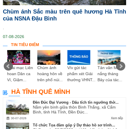
Chùm ảnh Sắc màu trên quê hương Hà Tĩnh
của NSNA Đậu Bình
.
07-08-2026
TIN TIÊU ĐIỂM
ng
Khai mạc Liên
Chùm ảnh
V/v gửi tác
Tản văn Mùa
hoan Dân ca
hoàng hôn về
phẩm xét Giải
nắng tháng
Ví, Giặm...
trên phố núi...
thưởng VHNT...
Bảy của tác...
HÀ TĨNH QUÊ MÌNH
Đền Đức Đại Vương - Dấu tích tín ngưỡng thờ...
Nằm yên bình giữa thôn Bình Thắng, xã Cẩm
Bình, tỉnh Hà Tĩnh, Đền Đức...
Xem tiếp
30-07-2026
Tổ chức Tọa đàm góp ý Dự thảo hồ sơ trình...