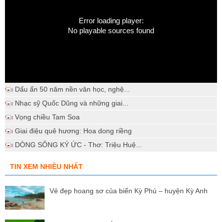
Error loading player:
No playable sources found
Dấu ấn 50 năm nền văn học, nghệ...
Nhạc sỹ Quốc Dũng và những giai...
Vọng chiều Tam Soa
Giai điệu quê hương: Hoa dong riềng
DÒNG SÔNG KÝ ỨC - Thơ: Triệu Huệ...
TIN XEM NHIỀU NHẤT
Vẻ đẹp hoang sơ của biển Kỳ Phú – huyện Kỳ Anh