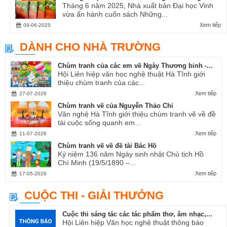
Tháng 6 năm 2025, Nhà xuất bản Đại học Vinh
vừa ấn hành cuốn sách Những...
Xem tiếp
09-06-2025
DÀNH CHO NHÀ TRƯỜNG
Chùm tranh của các em về Ngày Thương binh -...
Hội Liên hiệp văn học nghệ thuật Hà Tĩnh giới
thiệu chùm tranh của các...
Xem tiếp
27-07-2026
Chùm tranh vẽ của Nguyễn Thảo Chi
Văn nghệ Hà Tĩnh giới thiệu chùm tranh vẽ về đề
tài cuộc sống quanh em...
Xem tiếp
11-07-2026
Chùm tranh vẽ về đề tài Bác Hồ
Kỷ niệm 136 năm Ngày sinh nhật Chủ tịch Hồ
Chí Minh (19/5/1890 –...
Xem tiếp
17-05-2026
CUỘC THI - GIẢI THƯỞNG
Cuộc thi sáng tác các tác phẩm thơ, âm nhạc,...
Hội Liên hiệp Văn học nghệ thuật thông báo