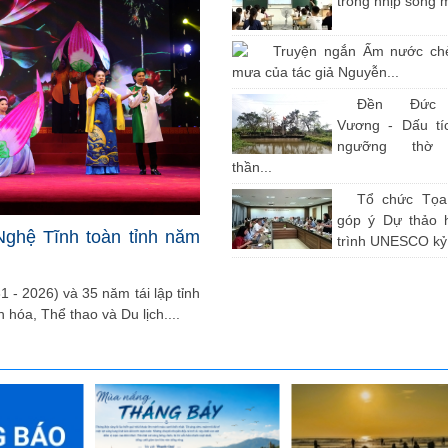
trong nhịp sống 
Truyện ngắn Ấm nước ch
mưa của tác giả Nguyễn...
Đền Đức
Vương - Dấu tíc
ngưỡng thờ
thần...
Tổ chức Tọ
góp ý Dự thảo 
Nghệ Tĩnh toàn tỉnh năm
trình UNESCO kỷ.
 - 2026) và 35 năm tái lập tỉnh
 hóa, Thể thao và Du lịch....