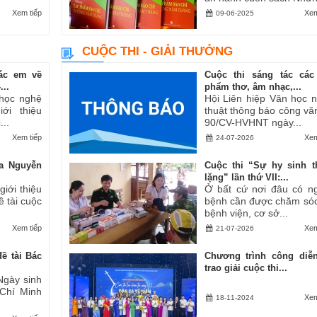
Xem tiếp
Xem
09-06-2025
CUỘC THI - GIẢI THƯỞNG
ác em về
Cuộc thi sáng tác các
..
phẩm thơ, âm nhạc,...
 học nghệ
Hội Liên hiệp Văn học 
ới thiệu
thuật thông báo công vă
..
90/CV-HVHNT ngày...
Xem tiếp
Xem
24-07-2026
a Nguyễn
Cuộc thi “Sự hy sinh 
lặng” lần thứ VII:...
iới thiệu
Ở bất cứ nơi đâu có n
ề tài cuộc
bệnh cần được chăm sóc
bệnh viện, cơ sở...
Xem tiếp
Xem
21-07-2026
ề tài Bác
Chương trình công diễ
trao giải cuộc thi...
Ngày sinh
 Chí Minh
Xem
18-11-2024