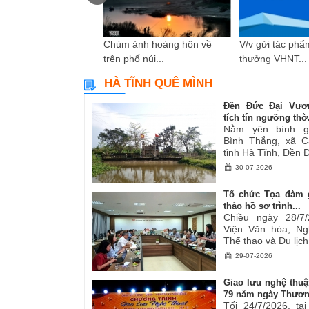
i “Sự hy sinh thầm
Chùm ảnh hoàng hôn về
V/v gửi tác phẩm
n...
trên phố núi...
thưởng VHNT...
HÀ TĨNH QUÊ MÌNH
Đền Đức Đại Vươ
tích tín ngưỡng thờ.
Nằm yên bình g
Bình Thắng, xã C
tỉnh Hà Tĩnh, Đền Đ
30-07-2026
Tổ chức Tọa đàm 
thảo hồ sơ trình...
Chiều ngày 28/7/
Viện Văn hóa, Ng
Thể thao và Du lịch.
29-07-2026
Giao lưu nghệ thuậ
79 năm ngày Thươn
Tối 24/7/2026, tạ