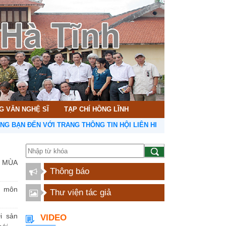
G VĂN NGHỆ SĨ
TẠP CHÍ HỒNG LĨNH
ẾN VỚI TRANG THÔNG TIN HỘI LIÊN HIỆP VĂN HỌC NGHỆ THUẬT HÀ
 MÙA
Thông báo
n môn
Thư viện tác giả
i sản
VIDEO