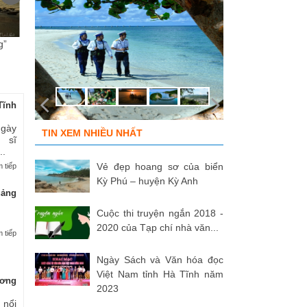
g”
ĐỒNG ĐỘI ƠI, CÁC ANH ĐÃ
Tùy bút “Cung trầm tháng 7”
Cu
TRỞ VỀ!
của nhà...
ph
Tĩnh
Ngày
TIN XEM NHIỀU NHẤT
 sĩ
..
Vẻ đẹp hoang sơ của biển
 tiếp
Kỳ Phú – huyện Kỳ Anh
uảng
Cuộc thi truyện ngắn 2018 -
2020 của Tạp chí nhà văn...
 tiếp
Ngày Sách và Văn hóa đọc
Việt Nam tỉnh Hà Tĩnh năm
ương
2023
 nổi