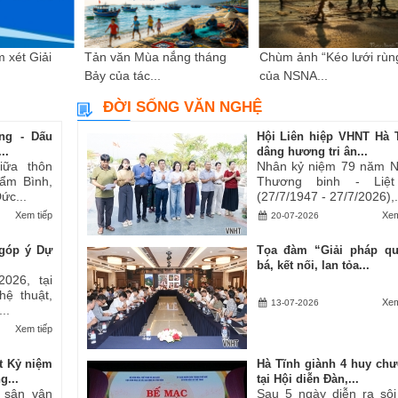
 xét Giải
Tản văn Mùa nắng tháng
Chùm ảnh “Kéo lưới rùn
Bảy của tác...
của NSNA...
ĐỜI SỐNG VĂN NGHỆ
ng - Dấu
Hội Liên hiệp VHNT Hà 
..
dâng hương tri ân...
iữa thôn
Nhân kỷ niệm 79 năm 
ẩm Bình,
Thương binh - Liệt
ức...
(27/7/1947 - 27/7/2026),.
Xem tiếp
Xem
20-07-2026
góp ý Dự
Tọa đàm “Giải pháp q
bá, kết nối, lan tỏa...
2026, tại
hệ thuật,
Xem
13-07-2026
..
Xem tiếp
t Kỷ niệm
Hà Tĩnh giành 4 huy ch
g...
tại Hội diễn Đàn,...
i sân vận
Sau 5 ngày diễn ra sôi