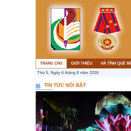
TRANG CHỦ
GIỚI THIỆU
HÀ TĨNH QUÊ M
Thứ 5, Ngày 6 tháng 8 năm 2026
TIN TỨC NỔI BẬT