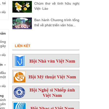
 tại
Chùm thơ về tình hữu nghị
Việt- Lào
 tiếp
Ban hành Chương trình tổng
thể về phát triển văn hóa...
hăm
 ông
ngày
LIÊN KẾT
 tiếp
ện –
 đầu
 một
 tiếp
ởng
sinh
yên
ơn,