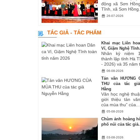
động xã Sơn Hồng
Tĩnh, xã Sơn Hồng.
26-07-2026
TÁC GIẢ - TÁC PHẨM
Khai mạc Liên ho
Ví, Giặm Nghệ Tĩnh.
Nhân kỷ niệm 
thành lập tỉnh Hà 
- 2026) và 35 năm tá
06-08-2026
Tản văn HƯƠNG 
THU của tác gi
Hằng
Văn học nghệ thuậ
giới thiệu tản v
của mùa thu” của...
05-08-2026
Chùm ảnh hoàng hô
phố núi của tác giả.
03-08-2026