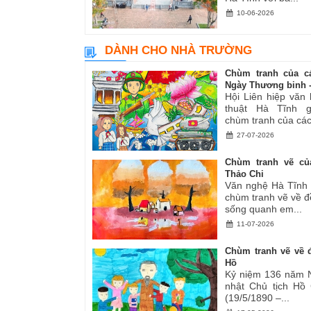
10-06-2026
DÀNH CHO NHÀ TRƯỜNG
Chùm tranh của c
Ngày Thương binh -.
Hội Liên hiệp văn
thuật Hà Tĩnh gi
chùm tranh của các.
27-07-2026
Chùm tranh vẽ củ
Thảo Chi
Văn nghệ Hà Tĩnh g
chùm tranh vẽ về đ
sống quanh em...
11-07-2026
Chùm tranh vẽ về đ
Hồ
Kỷ niệm 136 năm 
nhật Chủ tịch Hồ
(19/5/1890 –...