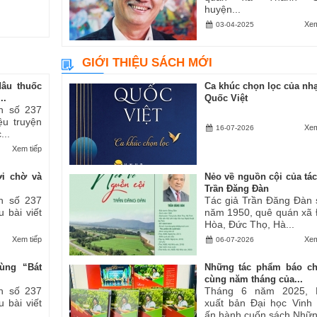
huyện...
Xem
03-04-2025
GIỚI THIỆU SÁCH MỚI
dâu thuốc
Ca khúc chọn lọc của nhạ
..
Quốc Việt
h số 237
iệu truyện
Xem
16-07-2026
...
Xem tiếp
ợi chờ và
Nẻo về nguồn cội của tác
Trần Đăng Đàn
h số 237
Tác giả Trần Đăng Đàn 
u bài viết
năm 1950, quê quán xã
Hòa, Đức Thọ, Hà...
Xem tiếp
Xem
06-07-2026
ùng “Bát
Những tác phẩm báo ch
cùng năm tháng của...
h số 237
Tháng 6 năm 2025, 
u bài viết
xuất bản Đại học Vinh
ấn hành cuốn sách Những