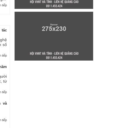
 tiếp
 tác
nghệ
n số
 tiếp
thầm
gười
, từ
 tiếp
n và
 tiếp