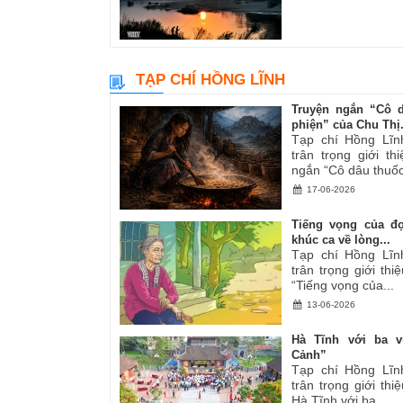
TẠP CHÍ HỒNG LĨNH
Truyện ngắn “Cô 
phiện” của Chu Thị.
Tạp chí Hồng Lĩn
trân trọng giới th
ngắn “Cô dâu thuốc
17-06-2026
Tiếng vọng của đ
khúc ca về lòng...
Tạp chí Hồng Lĩn
trân trọng giới thiệ
“Tiếng vọng của...
13-06-2026
Hà Tĩnh với ba v
Cảnh”
Tạp chí Hồng Lĩn
trân trọng giới thiệ
Hà Tĩnh với ba...