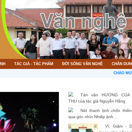
ÌNH
TÁC GIẢ - TÁC PHẨM
ĐỜI SỐNG VĂN NGHỆ
CHÂN DUN
CHÀO MỪNG BẠN Đ
Tản văn HƯƠNG CỦA
THU của tác giả Nguyễn Hằng
Nét thanh tịnh chốn thiề
qua góc nhìn Nhiếp ảnh...
Ví, Giặm - D