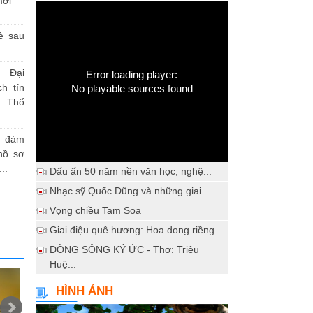
mới
è sau
 Đại
Error loading player:
h tín
No playable sources found
 Thổ
a đàm
hồ sơ
..
Dấu ấn 50 năm nền văn học, nghệ...
Nhạc sỹ Quốc Dũng và những giai...
Vọng chiều Tam Soa
Giai điệu quê hương: Hoa dong riềng
DÒNG SÔNG KÝ ỨC - Thơ: Triệu
Huệ...
HÌNH ẢNH