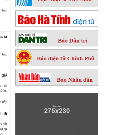
 tiếp
c sĩ
 tiếp
 giả
sinh
 Đức
 tiếp
í đi
Nhà
 vừa
...