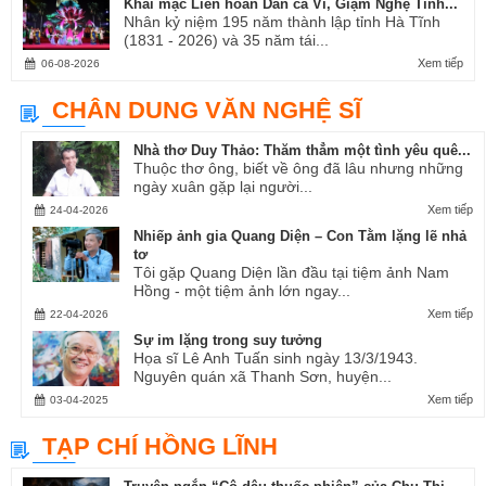
Khai mạc Liên hoan Dân ca Ví, Giặm Nghệ Tĩnh...
Nhân kỷ niệm 195 năm thành lập tỉnh Hà Tĩnh
(1831 - 2026) và 35 năm tái...
Xem tiếp
06-08-2026
CHÂN DUNG VĂN NGHỆ SĨ
Nhà thơ Duy Thảo: Thăm thẳm một tình yêu quê...
Thuộc thơ ông, biết về ông đã lâu nhưng những
ngày xuân gặp lại người...
Xem tiếp
24-04-2026
Nhiếp ảnh gia Quang Diện – Con Tằm lặng lẽ nhả
tơ
Tôi gặp Quang Diện lần đầu tại tiệm ảnh Nam
Hồng - một tiệm ảnh lớn ngay...
Xem tiếp
22-04-2026
Sự im lặng trong suy tưởng
Họa sĩ Lê Anh Tuấn sinh ngày 13/3/1943.
Nguyên quán xã Thanh Sơn, huyện...
Xem tiếp
03-04-2025
TẠP CHÍ HỒNG LĨNH