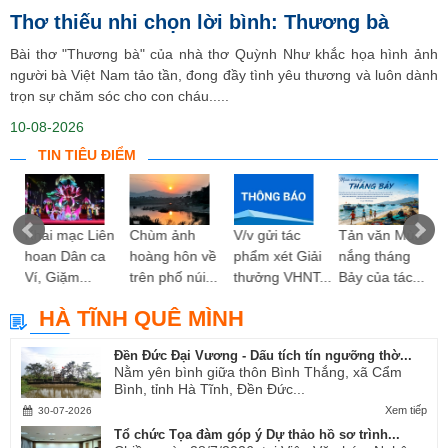
Thơ thiếu nhi chọn lời bình: Thương bà
Bài thơ "Thương bà" của nhà thơ Quỳnh Như khắc họa hình ảnh
người bà Việt Nam tảo tần, đong đầy tình yêu thương và luôn dành
trọn sự chăm sóc cho con cháu.....
10-08-2026
TIN TIÊU ĐIỂM
ng
Khai mạc Liên
Chùm ảnh
V/v gửi tác
Tản văn Mùa
hoan Dân ca
hoàng hôn về
phẩm xét Giải
nắng tháng
Ví, Giặm...
trên phố núi...
thưởng VHNT...
Bảy của tác...
HÀ TĨNH QUÊ MÌNH
Đền Đức Đại Vương - Dấu tích tín ngưỡng thờ...
Nằm yên bình giữa thôn Bình Thắng, xã Cẩm
Bình, tỉnh Hà Tĩnh, Đền Đức...
Xem tiếp
30-07-2026
Tổ chức Tọa đàm góp ý Dự thảo hồ sơ trình...