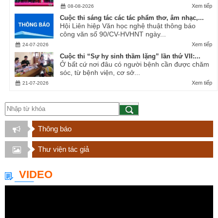
Xem tiếp
08-08-2026
Cuộc thi sáng tác các tác phẩm thơ, âm nhạc,...
Hội Liên hiệp Văn học nghệ thuật thông báo
công văn số 90/CV-HVHNT ngày...
Xem tiếp
24-07-2026
Cuộc thi “Sự hy sinh thầm lặng” lần thứ VII:...
Ở bất cứ nơi đâu có người bệnh cần được chăm
sóc, từ bệnh viện, cơ sở...
Xem tiếp
21-07-2026
Thông báo
Thư viện tác giả
VIDEO