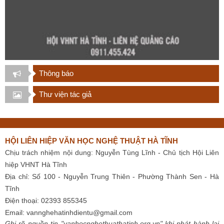
Thông báo
Thư viện tác giả
HỘI LIÊN HIỆP VĂN HỌC NGHỆ THUẬT HÀ TĨNH
Chịu trách nhiệm nội dung: Nguyễn Tùng Lĩnh - Chủ tịch Hội Liên
hiệp VHNT Hà Tĩnh
Địa chỉ: Số 100 - Nguyễn Trung Thiên - Phường Thành Sen - Hà
Tĩnh
Điện thoại: 02393 855345
Email:
vannghehatinhdientu@gmail.com
Ghi rõ nguồn tin "vanhocnghethuathatinh.org.vn" khi phát hành lại