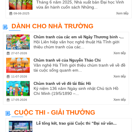
Tháng 6 năm 2025, Nhà xuất bản Đại học Vinh
vừa ấn hành cuốn sách Những...
Xem tiếp
09-06-2025
DÀNH CHO NHÀ TRƯỜNG
Chùm tranh của các em về Ngày Thương binh -...
Hội Liên hiệp văn học nghệ thuật Hà Tĩnh giới
thiệu chùm tranh của các...
Xem tiếp
27-07-2026
Chùm tranh vẽ của Nguyễn Thảo Chi
Văn nghệ Hà Tĩnh giới thiệu chùm tranh vẽ về đề
tài cuộc sống quanh em...
Xem tiếp
11-07-2026
Chùm tranh vẽ về đề tài Bác Hồ
Kỷ niệm 136 năm Ngày sinh nhật Chủ tịch Hồ
Chí Minh (19/5/1890 –...
Xem tiếp
17-05-2026
CUỘC THI - GIẢI THƯỞNG
Lễ tổng kết, trao giải Cuộc thi “Đại sứ văn...