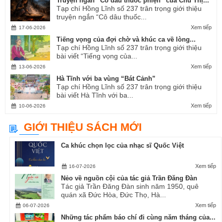
Truyện ngắn “Cô dâu thuốc phiện” của Chu Thị...
Tạp chí Hồng Lĩnh số 237 trân trọng giới thiệu
truyện ngắn “Cô dâu thuốc...
Xem tiếp
17-06-2026
Tiếng vọng của đợi chờ và khúc ca về lòng...
Tạp chí Hồng Lĩnh số 237 trân trọng giới thiệu
bài viết “Tiếng vọng của...
Xem tiếp
13-06-2026
Hà Tĩnh với ba vùng “Bát Cảnh”
Tạp chí Hồng Lĩnh số 237 trân trọng giới thiệu
bài viết Hà Tĩnh với ba...
Xem tiếp
10-06-2026
GIỚI THIỆU SÁCH MỚI
Ca khúc chọn lọc của nhạc sĩ Quốc Việt
Xem tiếp
16-07-2026
Nẻo về nguồn cội của tác giả Trần Đăng Đàn
Tác giả Trần Đăng Đàn sinh năm 1950, quê
quán xã Đức Hòa, Đức Thọ, Hà...
Xem tiếp
06-07-2026
Những tác phẩm báo chí đi cùng năm tháng của...