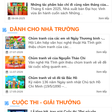
Những tác phẩm báo chí đi cùng năm tháng của...
Tháng 6 năm 2025, Nhà xuất bản Đại học Vinh
vừa ấn hành cuốn sách Những...
Xem tiếp
09-06-2025
DÀNH CHO NHÀ TRƯỜNG
Chùm tranh của các em về Ngày Thương binh -...
Hội Liên hiệp văn học nghệ thuật Hà Tĩnh giới
thiệu chùm tranh của các...
Xem tiếp
27-07-2026
Chùm tranh vẽ của Nguyễn Thảo Chi
Văn nghệ Hà Tĩnh giới thiệu chùm tranh vẽ về đề
tài cuộc sống quanh em...
Xem tiếp
11-07-2026
Chùm tranh vẽ về đề tài Bác Hồ
Kỷ niệm 136 năm Ngày sinh nhật Chủ tịch Hồ
Chí Minh (19/5/1890 –...
Xem tiếp
17-05-2026
CUỘC THI - GIẢI THƯỞNG
Lễ tổng kết, trao giải Cuộc thi “Đại sứ văn...