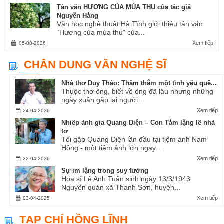
Tản văn HƯƠNG CỦA MÙA THU của tác giả
Nguyễn Hằng
Văn học nghệ thuật Hà Tĩnh giới thiệu tản văn
“Hương của mùa thu” của...
Xem tiếp
05-08-2026
CHÂN DUNG VĂN NGHỆ SĨ
Nhà thơ Duy Thảo: Thăm thẳm một tình yêu quê...
Thuộc thơ ông, biết về ông đã lâu nhưng những
ngày xuân gặp lại người...
Xem tiếp
24-04-2026
Nhiếp ảnh gia Quang Diện – Con Tằm lặng lẽ nhả
tơ
Tôi gặp Quang Diện lần đầu tại tiệm ảnh Nam
Hồng - một tiệm ảnh lớn ngay...
Xem tiếp
22-04-2026
Sự im lặng trong suy tưởng
Họa sĩ Lê Anh Tuấn sinh ngày 13/3/1943.
Nguyên quán xã Thanh Sơn, huyện...
Xem tiếp
03-04-2025
TẠP CHÍ HỒNG LĨNH