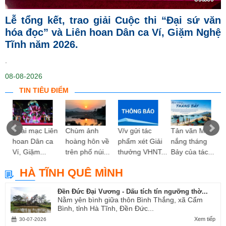
Lễ tổng kết, trao giải Cuộc thi “Đại sứ văn
hóa đọc” và Liên hoan Dân ca Ví, Giặm Nghệ
Tĩnh năm 2026.
.
08-08-2026
TIN TIÊU ĐIỂM
ng
Khai mạc Liên
Chùm ảnh
V/v gửi tác
Tản văn Mùa
hoan Dân ca
hoàng hôn về
phẩm xét Giải
nắng tháng
Ví, Giặm...
trên phố núi...
thưởng VHNT...
Bảy của tác...
HÀ TĨNH QUÊ MÌNH
Đền Đức Đại Vương - Dấu tích tín ngưỡng thờ...
Nằm yên bình giữa thôn Bình Thắng, xã Cẩm
Bình, tỉnh Hà Tĩnh, Đền Đức...
Xem tiếp
30-07-2026