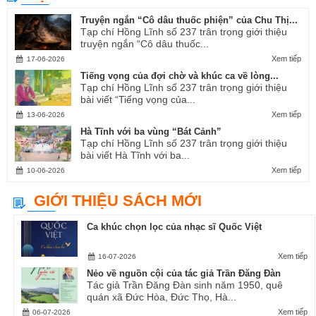
Truyện ngắn “Cô dâu thuốc phiện” của Chu Thị...
Tạp chí Hồng Lĩnh số 237 trân trọng giới thiệu
truyện ngắn “Cô dâu thuốc...
Xem tiếp
17-06-2026
Tiếng vọng của đợi chờ và khúc ca về lòng...
Tạp chí Hồng Lĩnh số 237 trân trọng giới thiệu
bài viết “Tiếng vọng của...
Xem tiếp
13-06-2026
Hà Tĩnh với ba vùng “Bát Cảnh”
Tạp chí Hồng Lĩnh số 237 trân trọng giới thiệu
bài viết Hà Tĩnh với ba...
Xem tiếp
10-06-2026
GIỚI THIỆU SÁCH MỚI
Ca khúc chọn lọc của nhạc sĩ Quốc Việt
Xem tiếp
16-07-2026
Nẻo về nguồn cội của tác giả Trần Đăng Đàn
Tác giả Trần Đăng Đàn sinh năm 1950, quê
quán xã Đức Hòa, Đức Thọ, Hà...
Xem tiếp
06-07-2026