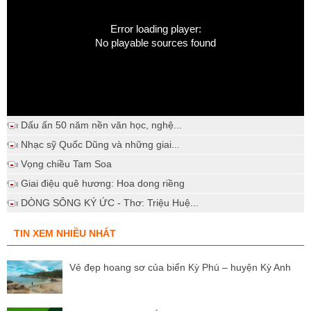
Error loading player:
No playable sources found
Dấu ấn 50 năm nền văn học, nghệ...
Nhạc sỹ Quốc Dũng và những giai...
Vọng chiều Tam Soa
Giai điệu quê hương: Hoa dong riềng
DÒNG SÔNG KÝ ỨC - Thơ: Triệu Huệ...
TIN XEM NHIỀU NHẤT
Vẻ đẹp hoang sơ của biển Kỳ Phú – huyện Kỳ Anh