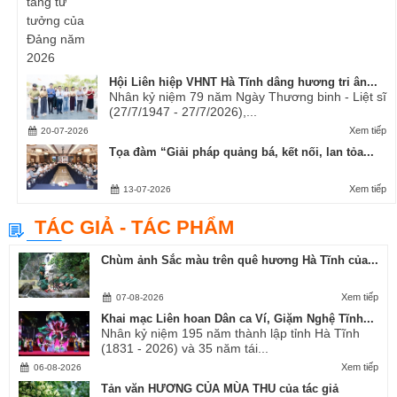
Hội Liên hiệp VHNT Hà Tĩnh dâng hương tri ân...
Nhân kỷ niệm 79 năm Ngày Thương binh - Liệt sĩ
(27/7/1947 - 27/7/2026),...
Xem tiếp
20-07-2026
Tọa đàm “Giải pháp quảng bá, kết nối, lan tỏa...
Xem tiếp
13-07-2026
TÁC GIẢ - TÁC PHẨM
Chùm ảnh Sắc màu trên quê hương Hà Tĩnh của...
Xem tiếp
07-08-2026
Khai mạc Liên hoan Dân ca Ví, Giặm Nghệ Tĩnh...
Nhân kỷ niệm 195 năm thành lập tỉnh Hà Tĩnh
(1831 - 2026) và 35 năm tái...
Xem tiếp
06-08-2026
Tản văn HƯƠNG CỦA MÙA THU của tác giả