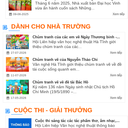
Tháng 6 năm 2025, Nhà xuất bản Đại học Vinh
vừa ấn hành cuốn sách Những...
Xem tiếp
09-06-2025
DÀNH CHO NHÀ TRƯỜNG
Chùm tranh của các em về Ngày Thương binh -...
Hội Liên hiệp văn học nghệ thuật Hà Tĩnh giới
thiệu chùm tranh của các...
Xem tiếp
27-07-2026
Chùm tranh vẽ của Nguyễn Thảo Chi
Văn nghệ Hà Tĩnh giới thiệu chùm tranh vẽ về đề
tài cuộc sống quanh em...
Xem tiếp
11-07-2026
Chùm tranh vẽ về đề tài Bác Hồ
Kỷ niệm 136 năm Ngày sinh nhật Chủ tịch Hồ
Chí Minh (19/5/1890 –...
Xem tiếp
17-05-2026
CUỘC THI - GIẢI THƯỞNG
Cuộc thi sáng tác các tác phẩm thơ, âm nhạc,...
Hội Liên hiệp Văn học nghệ thuật thông báo