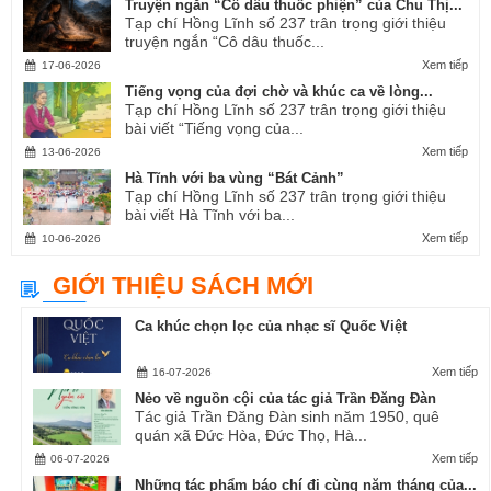
Truyện ngắn “Cô dâu thuốc phiện” của Chu Thị...
Tạp chí Hồng Lĩnh số 237 trân trọng giới thiệu
truyện ngắn “Cô dâu thuốc...
Xem tiếp
17-06-2026
Tiếng vọng của đợi chờ và khúc ca về lòng...
Tạp chí Hồng Lĩnh số 237 trân trọng giới thiệu
bài viết “Tiếng vọng của...
Xem tiếp
13-06-2026
Hà Tĩnh với ba vùng “Bát Cảnh”
Tạp chí Hồng Lĩnh số 237 trân trọng giới thiệu
bài viết Hà Tĩnh với ba...
Xem tiếp
10-06-2026
GIỚI THIỆU SÁCH MỚI
Ca khúc chọn lọc của nhạc sĩ Quốc Việt
Xem tiếp
16-07-2026
Nẻo về nguồn cội của tác giả Trần Đăng Đàn
Tác giả Trần Đăng Đàn sinh năm 1950, quê
quán xã Đức Hòa, Đức Thọ, Hà...
Xem tiếp
06-07-2026
Những tác phẩm báo chí đi cùng năm tháng của...