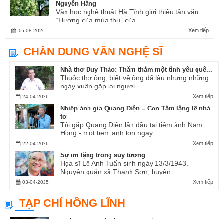
Nguyễn Hằng
Văn học nghệ thuật Hà Tĩnh giới thiệu tản văn
“Hương của mùa thu” của...
Xem tiếp
05-08-2026
CHÂN DUNG VĂN NGHỆ SĨ
Nhà thơ Duy Thảo: Thăm thẳm một tình yêu quê...
Thuộc thơ ông, biết về ông đã lâu nhưng những
ngày xuân gặp lại người...
Xem tiếp
24-04-2026
Nhiếp ảnh gia Quang Diện – Con Tằm lặng lẽ nhả
tơ
Tôi gặp Quang Diện lần đầu tại tiệm ảnh Nam
Hồng - một tiệm ảnh lớn ngay...
Xem tiếp
22-04-2026
Sự im lặng trong suy tưởng
Họa sĩ Lê Anh Tuấn sinh ngày 13/3/1943.
Nguyên quán xã Thanh Sơn, huyện...
Xem tiếp
03-04-2025
TẠP CHÍ HỒNG LĨNH