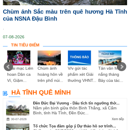
Chùm ảnh Sắc màu trên quê hương Hà Tĩnh
của NSNA Đậu Bình
.
07-08-2026
TIN TIÊU ĐIỂM
ng
Khai mạc Liên
Chùm ảnh
V/v gửi tác
Tản văn Mùa
hoan Dân ca
hoàng hôn về
phẩm xét Giải
nắng tháng
Ví, Giặm...
trên phố núi...
thưởng VHNT...
Bảy của tác...
HÀ TĨNH QUÊ MÌNH
Đền Đức Đại Vương - Dấu tích tín ngưỡng thờ...
Nằm yên bình giữa thôn Bình Thắng, xã Cẩm
Bình, tỉnh Hà Tĩnh, Đền Đức...
Xem tiếp
30-07-2026
Tổ chức Tọa đàm góp ý Dự thảo hồ sơ trình...