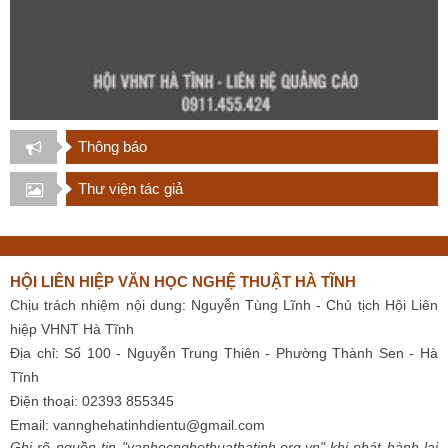
Thông báo
Thư viện tác giả
HỘI LIÊN HIỆP VĂN HỌC NGHỆ THUẬT HÀ TĨNH
Chịu trách nhiệm nội dung: Nguyễn Tùng Lĩnh - Chủ tịch Hội Liên
hiệp VHNT Hà Tĩnh
Địa chỉ: Số 100 - Nguyễn Trung Thiên - Phường Thành Sen - Hà
Tĩnh
Điện thoại: 02393 855345
Email:
vannghehatinhdientu@gmail.com
Ghi rõ nguồn tin "vanhocnghethuathatinh.org.vn" khi phát hành lại