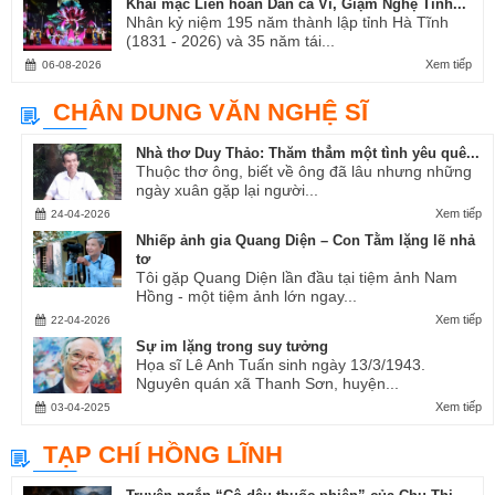
Khai mạc Liên hoan Dân ca Ví, Giặm Nghệ Tĩnh...
Nhân kỷ niệm 195 năm thành lập tỉnh Hà Tĩnh
(1831 - 2026) và 35 năm tái...
Xem tiếp
06-08-2026
CHÂN DUNG VĂN NGHỆ SĨ
Nhà thơ Duy Thảo: Thăm thẳm một tình yêu quê...
Thuộc thơ ông, biết về ông đã lâu nhưng những
ngày xuân gặp lại người...
Xem tiếp
24-04-2026
Nhiếp ảnh gia Quang Diện – Con Tằm lặng lẽ nhả
tơ
Tôi gặp Quang Diện lần đầu tại tiệm ảnh Nam
Hồng - một tiệm ảnh lớn ngay...
Xem tiếp
22-04-2026
Sự im lặng trong suy tưởng
Họa sĩ Lê Anh Tuấn sinh ngày 13/3/1943.
Nguyên quán xã Thanh Sơn, huyện...
Xem tiếp
03-04-2025
TẠP CHÍ HỒNG LĨNH