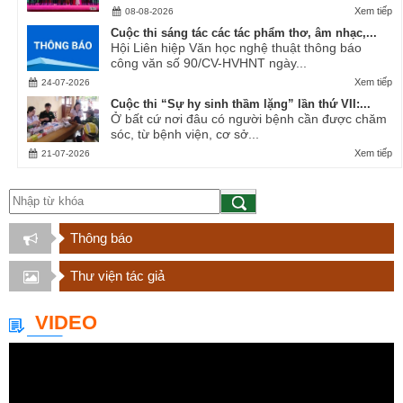
Xem tiếp
08-08-2026
Cuộc thi sáng tác các tác phẩm thơ, âm nhạc,...
Hội Liên hiệp Văn học nghệ thuật thông báo
công văn số 90/CV-HVHNT ngày...
Xem tiếp
24-07-2026
Cuộc thi “Sự hy sinh thầm lặng” lần thứ VII:...
Ở bất cứ nơi đâu có người bệnh cần được chăm
sóc, từ bệnh viện, cơ sở...
Xem tiếp
21-07-2026
Thông báo
Thư viện tác giả
VIDEO