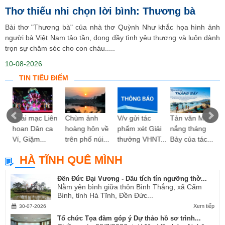
Thơ thiếu nhi chọn lời bình: Thương bà
Bài thơ "Thương bà" của nhà thơ Quỳnh Như khắc họa hình ảnh
người bà Việt Nam tảo tần, đong đầy tình yêu thương và luôn dành
trọn sự chăm sóc cho con cháu.....
10-08-2026
TIN TIÊU ĐIỂM
ng
Khai mạc Liên
Chùm ảnh
V/v gửi tác
Tản văn Mùa
hoan Dân ca
hoàng hôn về
phẩm xét Giải
nắng tháng
Ví, Giặm...
trên phố núi...
thưởng VHNT...
Bảy của tác...
HÀ TĨNH QUÊ MÌNH
Đền Đức Đại Vương - Dấu tích tín ngưỡng thờ...
Nằm yên bình giữa thôn Bình Thắng, xã Cẩm
Bình, tỉnh Hà Tĩnh, Đền Đức...
Xem tiếp
30-07-2026
Tổ chức Tọa đàm góp ý Dự thảo hồ sơ trình...