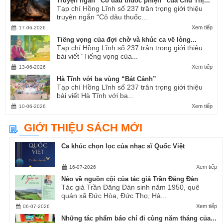
Truyện ngắn “Cô dâu thuốc phiện” của Chu Thị...
Tạp chí Hồng Lĩnh số 237 trân trọng giới thiệu
truyện ngắn “Cô dâu thuốc...
Xem tiếp
17-06-2026
Tiếng vọng của đợi chờ và khúc ca về lòng...
Tạp chí Hồng Lĩnh số 237 trân trọng giới thiệu
bài viết “Tiếng vọng của...
Xem tiếp
13-06-2026
Hà Tĩnh với ba vùng “Bát Cảnh”
Tạp chí Hồng Lĩnh số 237 trân trọng giới thiệu
bài viết Hà Tĩnh với ba...
Xem tiếp
10-06-2026
GIỚI THIỆU SÁCH MỚI
Ca khúc chọn lọc của nhạc sĩ Quốc Việt
Xem tiếp
16-07-2026
Nẻo về nguồn cội của tác giả Trần Đăng Đàn
Tác giả Trần Đăng Đàn sinh năm 1950, quê
quán xã Đức Hòa, Đức Thọ, Hà...
Xem tiếp
06-07-2026
Những tác phẩm báo chí đi cùng năm tháng của...