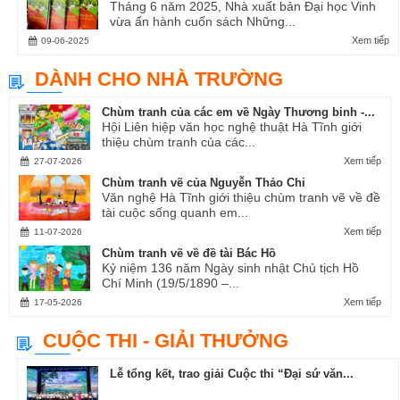
Tháng 6 năm 2025, Nhà xuất bản Đại học Vinh
vừa ấn hành cuốn sách Những...
Xem tiếp
09-06-2025
DÀNH CHO NHÀ TRƯỜNG
Chùm tranh của các em về Ngày Thương binh -...
Hội Liên hiệp văn học nghệ thuật Hà Tĩnh giới
thiệu chùm tranh của các...
Xem tiếp
27-07-2026
Chùm tranh vẽ của Nguyễn Thảo Chi
Văn nghệ Hà Tĩnh giới thiệu chùm tranh vẽ về đề
tài cuộc sống quanh em...
Xem tiếp
11-07-2026
Chùm tranh vẽ về đề tài Bác Hồ
Kỷ niệm 136 năm Ngày sinh nhật Chủ tịch Hồ
Chí Minh (19/5/1890 –...
Xem tiếp
17-05-2026
CUỘC THI - GIẢI THƯỞNG
Lễ tổng kết, trao giải Cuộc thi “Đại sứ văn...