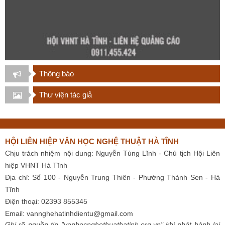
Thông báo
Thư viện tác giả
HỘI LIÊN HIỆP VĂN HỌC NGHỆ THUẬT HÀ TĨNH
Chịu trách nhiệm nội dung: Nguyễn Tùng Lĩnh - Chủ tịch Hội Liên
hiệp VHNT Hà Tĩnh
Địa chỉ: Số 100 - Nguyễn Trung Thiên - Phường Thành Sen - Hà
Tĩnh
Điện thoại: 02393 855345
Email:
vannghehatinhdientu@gmail.com
Ghi rõ nguồn tin "vanhocnghethuathatinh.org.vn" khi phát hành lại