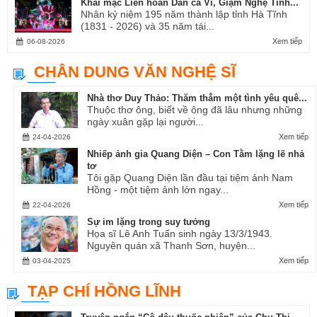
Khai mạc Liên hoan Dân ca Ví, Giặm Nghệ Tĩnh...
Nhân kỷ niệm 195 năm thành lập tỉnh Hà Tĩnh
(1831 - 2026) và 35 năm tái...
Xem tiếp
06-08-2026
CHÂN DUNG VĂN NGHỆ SĨ
Nhà thơ Duy Thảo: Thăm thẳm một tình yêu quê...
Thuộc thơ ông, biết về ông đã lâu nhưng những
ngày xuân gặp lại người...
Xem tiếp
24-04-2026
Nhiếp ảnh gia Quang Diện – Con Tằm lặng lẽ nhả
tơ
Tôi gặp Quang Diện lần đầu tại tiệm ảnh Nam
Hồng - một tiệm ảnh lớn ngay...
Xem tiếp
22-04-2026
Sự im lặng trong suy tưởng
Họa sĩ Lê Anh Tuấn sinh ngày 13/3/1943.
Nguyên quán xã Thanh Sơn, huyện...
Xem tiếp
03-04-2025
TẠP CHÍ HỒNG LĨNH