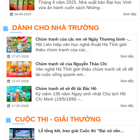
Tháng 6 năm 2025, Nhà xuất bản Đại học Vinh
vừa ấn hành cuốn sách Những...
Xem tiếp
09-06-2025
DÀNH CHO NHÀ TRƯỜNG
Chùm tranh của các em về Ngày Thương binh -...
Hội Liên hiệp văn học nghệ thuật Hà Tĩnh giới
thiệu chùm tranh của các...
Xem tiếp
27-07-2026
Chùm tranh vẽ của Nguyễn Thảo Chi
Văn nghệ Hà Tĩnh giới thiệu chùm tranh vẽ về đề
tài cuộc sống quanh em...
Xem tiếp
11-07-2026
Chùm tranh vẽ về đề tài Bác Hồ
Kỷ niệm 136 năm Ngày sinh nhật Chủ tịch Hồ
Chí Minh (19/5/1890 –...
Xem tiếp
17-05-2026
CUỘC THI - GIẢI THƯỞNG
Lễ tổng kết, trao giải Cuộc thi “Đại sứ văn...