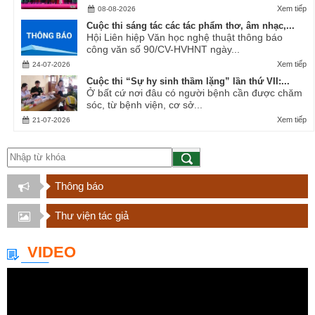
Xem tiếp
08-08-2026
Cuộc thi sáng tác các tác phẩm thơ, âm nhạc,...
Hội Liên hiệp Văn học nghệ thuật thông báo
công văn số 90/CV-HVHNT ngày...
Xem tiếp
24-07-2026
Cuộc thi “Sự hy sinh thầm lặng” lần thứ VII:...
Ở bất cứ nơi đâu có người bệnh cần được chăm
sóc, từ bệnh viện, cơ sở...
Xem tiếp
21-07-2026
Thông báo
Thư viện tác giả
VIDEO