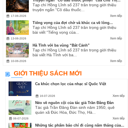
Truyện ngắn “Cô dâu thuốc phiện” của Chu Thị...
Tạp chí Hồng Lĩnh số 237 trân trọng giới thiệu
truyện ngắn “Cô dâu thuốc...
Xem tiếp
17-06-2026
Tiếng vọng của đợi chờ và khúc ca về lòng...
Tạp chí Hồng Lĩnh số 237 trân trọng giới thiệu
bài viết “Tiếng vọng của...
Xem tiếp
13-06-2026
Hà Tĩnh với ba vùng “Bát Cảnh”
Tạp chí Hồng Lĩnh số 237 trân trọng giới thiệu
bài viết Hà Tĩnh với ba...
Xem tiếp
10-06-2026
GIỚI THIỆU SÁCH MỚI
Ca khúc chọn lọc của nhạc sĩ Quốc Việt
Xem tiếp
16-07-2026
Nẻo về nguồn cội của tác giả Trần Đăng Đàn
Tác giả Trần Đăng Đàn sinh năm 1950, quê
quán xã Đức Hòa, Đức Thọ, Hà...
Xem tiếp
06-07-2026
Những tác phẩm báo chí đi cùng năm tháng của...