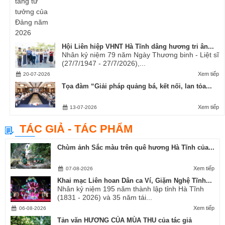
Hội Liên hiệp VHNT Hà Tĩnh dâng hương tri ân...
Nhân kỷ niệm 79 năm Ngày Thương binh - Liệt sĩ
(27/7/1947 - 27/7/2026),...
Xem tiếp
20-07-2026
Tọa đàm “Giải pháp quảng bá, kết nối, lan tỏa...
Xem tiếp
13-07-2026
TÁC GIẢ - TÁC PHẨM
Chùm ảnh Sắc màu trên quê hương Hà Tĩnh của...
Xem tiếp
07-08-2026
Khai mạc Liên hoan Dân ca Ví, Giặm Nghệ Tĩnh...
Nhân kỷ niệm 195 năm thành lập tỉnh Hà Tĩnh
(1831 - 2026) và 35 năm tái...
Xem tiếp
06-08-2026
Tản văn HƯƠNG CỦA MÙA THU của tác giả