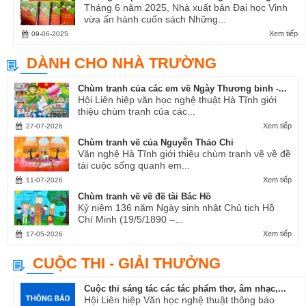
Tháng 6 năm 2025, Nhà xuất bản Đại học Vinh
vừa ấn hành cuốn sách Những...
Xem tiếp
09-06-2025
DÀNH CHO NHÀ TRƯỜNG
Chùm tranh của các em về Ngày Thương binh -...
Hội Liên hiệp văn học nghệ thuật Hà Tĩnh giới
thiệu chùm tranh của các...
Xem tiếp
27-07-2026
Chùm tranh vẽ của Nguyễn Thảo Chi
Văn nghệ Hà Tĩnh giới thiệu chùm tranh vẽ về đề
tài cuộc sống quanh em...
Xem tiếp
11-07-2026
Chùm tranh vẽ về đề tài Bác Hồ
Kỷ niệm 136 năm Ngày sinh nhật Chủ tịch Hồ
Chí Minh (19/5/1890 –...
Xem tiếp
17-05-2026
CUỘC THI - GIẢI THƯỞNG
Cuộc thi sáng tác các tác phẩm thơ, âm nhạc,...
Hội Liên hiệp Văn học nghệ thuật thông báo