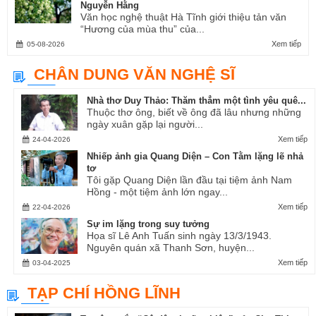
Nguyễn Hằng
Văn học nghệ thuật Hà Tĩnh giới thiệu tản văn
“Hương của mùa thu” của...
Xem tiếp
05-08-2026
CHÂN DUNG VĂN NGHỆ SĨ
Nhà thơ Duy Thảo: Thăm thẳm một tình yêu quê...
Thuộc thơ ông, biết về ông đã lâu nhưng những
ngày xuân gặp lại người...
Xem tiếp
24-04-2026
Nhiếp ảnh gia Quang Diện – Con Tằm lặng lẽ nhả
tơ
Tôi gặp Quang Diện lần đầu tại tiệm ảnh Nam
Hồng - một tiệm ảnh lớn ngay...
Xem tiếp
22-04-2026
Sự im lặng trong suy tưởng
Họa sĩ Lê Anh Tuấn sinh ngày 13/3/1943.
Nguyên quán xã Thanh Sơn, huyện...
Xem tiếp
03-04-2025
TẠP CHÍ HỒNG LĨNH