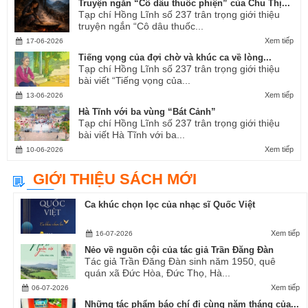
Truyện ngắn “Cô dâu thuốc phiện” của Chu Thị...
Tạp chí Hồng Lĩnh số 237 trân trọng giới thiệu
truyện ngắn “Cô dâu thuốc...
Xem tiếp
17-06-2026
Tiếng vọng của đợi chờ và khúc ca về lòng...
Tạp chí Hồng Lĩnh số 237 trân trọng giới thiệu
bài viết “Tiếng vọng của...
Xem tiếp
13-06-2026
Hà Tĩnh với ba vùng “Bát Cảnh”
Tạp chí Hồng Lĩnh số 237 trân trọng giới thiệu
bài viết Hà Tĩnh với ba...
Xem tiếp
10-06-2026
GIỚI THIỆU SÁCH MỚI
Ca khúc chọn lọc của nhạc sĩ Quốc Việt
Xem tiếp
16-07-2026
Nẻo về nguồn cội của tác giả Trần Đăng Đàn
Tác giả Trần Đăng Đàn sinh năm 1950, quê
quán xã Đức Hòa, Đức Thọ, Hà...
Xem tiếp
06-07-2026
Những tác phẩm báo chí đi cùng năm tháng của...