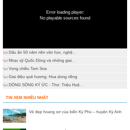
Error loading player:
No playable sources found
Dấu ấn 50 năm nền văn học, nghệ...
Nhạc sỹ Quốc Dũng và những giai...
Vọng chiều Tam Soa
Giai điệu quê hương: Hoa dong riềng
DÒNG SÔNG KÝ ỨC - Thơ: Triệu Huệ...
TIN XEM NHIỀU NHẤT
Vẻ đẹp hoang sơ của biển Kỳ Phú – huyện Kỳ Anh