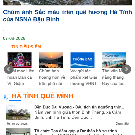
Chùm ảnh Sắc màu trên quê hương Hà Tĩnh
của NSNA Đậu Bình
.
07-08-2026
TIN TIÊU ĐIỂM
ng
Khai mạc Liên
Chùm ảnh
V/v gửi tác
Tản văn Mùa
hoan Dân ca
hoàng hôn về
phẩm xét Giải
nắng tháng
Ví, Giặm...
trên phố núi...
thưởng VHNT...
Bảy của tác...
HÀ TĨNH QUÊ MÌNH
Đền Đức Đại Vương - Dấu tích tín ngưỡng thờ...
Nằm yên bình giữa thôn Bình Thắng, xã Cẩm
Bình, tỉnh Hà Tĩnh, Đền Đức...
Xem tiếp
30-07-2026
Tổ chức Tọa đàm góp ý Dự thảo hồ sơ trình...