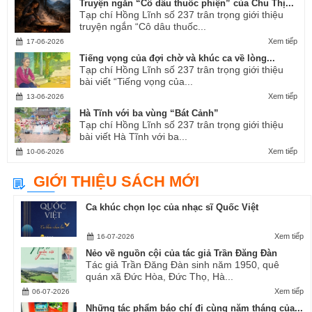
Truyện ngắn “Cô dâu thuốc phiện” của Chu Thị...
Tạp chí Hồng Lĩnh số 237 trân trọng giới thiệu
truyện ngắn “Cô dâu thuốc...
Xem tiếp
17-06-2026
Tiếng vọng của đợi chờ và khúc ca về lòng...
Tạp chí Hồng Lĩnh số 237 trân trọng giới thiệu
bài viết “Tiếng vọng của...
Xem tiếp
13-06-2026
Hà Tĩnh với ba vùng “Bát Cảnh”
Tạp chí Hồng Lĩnh số 237 trân trọng giới thiệu
bài viết Hà Tĩnh với ba...
Xem tiếp
10-06-2026
GIỚI THIỆU SÁCH MỚI
Ca khúc chọn lọc của nhạc sĩ Quốc Việt
Xem tiếp
16-07-2026
Nẻo về nguồn cội của tác giả Trần Đăng Đàn
Tác giả Trần Đăng Đàn sinh năm 1950, quê
quán xã Đức Hòa, Đức Thọ, Hà...
Xem tiếp
06-07-2026
Những tác phẩm báo chí đi cùng năm tháng của...