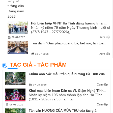
Hội Liên hiệp VHNT Hà Tĩnh dâng hương tri ân...
Nhân kỷ niệm 79 năm Ngày Thương binh - Liệt sĩ
(27/7/1947 - 27/7/2026),...
Xem tiếp
20-07-2026
Tọa đàm “Giải pháp quảng bá, kết nối, lan tỏa...
Xem tiếp
13-07-2026
TÁC GIẢ - TÁC PHẨM
Chùm ảnh Sắc màu trên quê hương Hà Tĩnh của...
Xem tiếp
07-08-2026
Khai mạc Liên hoan Dân ca Ví, Giặm Nghệ Tĩnh...
Nhân kỷ niệm 195 năm thành lập tỉnh Hà Tĩnh
(1831 - 2026) và 35 năm tái...
Xem tiếp
06-08-2026
Tản văn HƯƠNG CỦA MÙA THU của tác giả