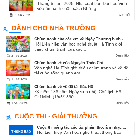
Tháng 6 năm 2025, Nhà xuất bản Đại học Vinh
vừa ấn hành cuốn sách Những...
Xem tiếp
09-06-2025
DÀNH CHO NHÀ TRƯỜNG
Chùm tranh của các em về Ngày Thương binh -...
Hội Liên hiệp văn học nghệ thuật Hà Tĩnh giới
thiệu chùm tranh của các...
Xem tiếp
27-07-2026
Chùm tranh vẽ của Nguyễn Thảo Chi
Văn nghệ Hà Tĩnh giới thiệu chùm tranh vẽ về đề
tài cuộc sống quanh em...
Xem tiếp
11-07-2026
Chùm tranh vẽ về đề tài Bác Hồ
Kỷ niệm 136 năm Ngày sinh nhật Chủ tịch Hồ
Chí Minh (19/5/1890 –...
Xem tiếp
17-05-2026
CUỘC THI - GIẢI THƯỞNG
Cuộc thi sáng tác các tác phẩm thơ, âm nhạc,...
Hội Liên hiệp Văn học nghệ thuật thông báo