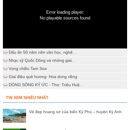
Error loading player:
No playable sources found
Dấu ấn 50 năm nền văn học, nghệ...
Nhạc sỹ Quốc Dũng và những giai...
Vọng chiều Tam Soa
Giai điệu quê hương: Hoa dong riềng
DÒNG SÔNG KÝ ỨC - Thơ: Triệu Huệ...
TIN XEM NHIỀU NHẤT
Vẻ đẹp hoang sơ của biển Kỳ Phú – huyện Kỳ Anh