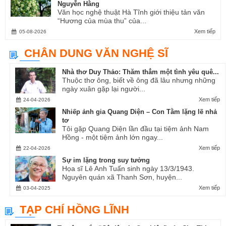
Nguyễn Hằng
Văn học nghệ thuật Hà Tĩnh giới thiệu tản văn
“Hương của mùa thu” của...
Xem tiếp
05-08-2026
CHÂN DUNG VĂN NGHỆ SĨ
Nhà thơ Duy Thảo: Thăm thẳm một tình yêu quê...
Thuộc thơ ông, biết về ông đã lâu nhưng những
ngày xuân gặp lại người...
Xem tiếp
24-04-2026
Nhiếp ảnh gia Quang Diện – Con Tằm lặng lẽ nhả
tơ
Tôi gặp Quang Diện lần đầu tại tiệm ảnh Nam
Hồng - một tiệm ảnh lớn ngay...
Xem tiếp
22-04-2026
Sự im lặng trong suy tưởng
Họa sĩ Lê Anh Tuấn sinh ngày 13/3/1943.
Nguyên quán xã Thanh Sơn, huyện...
Xem tiếp
03-04-2025
TẠP CHÍ HỒNG LĨNH