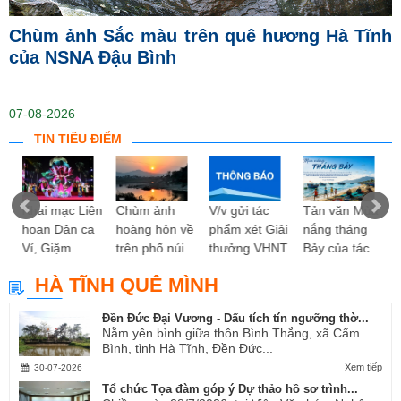
Chùm ảnh Sắc màu trên quê hương Hà Tĩnh
của NSNA Đậu Bình
.
07-08-2026
TIN TIÊU ĐIỂM
ng
Khai mạc Liên
Chùm ảnh
V/v gửi tác
Tản văn Mùa
hoan Dân ca
hoàng hôn về
phẩm xét Giải
nắng tháng
Ví, Giặm...
trên phố núi...
thưởng VHNT...
Bảy của tác...
HÀ TĨNH QUÊ MÌNH
Đền Đức Đại Vương - Dấu tích tín ngưỡng thờ...
Nằm yên bình giữa thôn Bình Thắng, xã Cẩm
Bình, tỉnh Hà Tĩnh, Đền Đức...
Xem tiếp
30-07-2026
Tổ chức Tọa đàm góp ý Dự thảo hồ sơ trình...