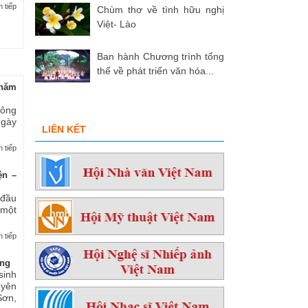
 tiếp
Chùm thơ về tình hữu nghị
Việt- Lào
Ban hành Chương trình tổng
thể về phát triển văn hóa...
hăm
 ông
ngày
LIÊN KẾT
 tiếp
ện –
 đầu
 một
 tiếp
ởng
sinh
yên
ơn,