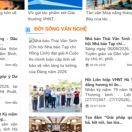
g hôn về
V/v gửi tác phẩm xét Giải
Tản văn Mùa nắng thán
thưởng VHNT...
Bảy của tác...
ĐỜI SỐNG VĂN NGHỆ
ng - Dấu
Nhà báo Thái Văn Sinh 
..
hội Nhà báo Tạp chí...
iữa thôn
Sáng ngày 06/08/2026,
ẩm Bình,
Tuyên giáo và Dân vận 
ức...
ủy chủ trì, phối...
Xem tiếp
Xem
06-08-2026
góp ý Dự
Hội Liên hiệp VHNT Hà 
dâng hương tri ân...
2026, tại
Nhân kỷ niệm 79 năm 
hệ thuật,
Thương binh - Liệt
..
(27/7/1947 - 27/7/2026),.
Xem tiếp
Xem
20-07-2026
t Kỷ niệm
Tọa đàm “Giải pháp q
g...
bá, kết nối, lan tỏa...
i sân vận
, tỉnh Hà