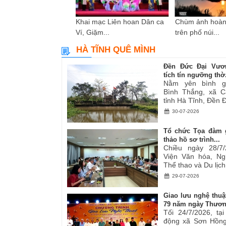
i sáng tác các tác
Khai mạc Liên hoan Dân ca
Chùm ảnh hoàn
ơ,...
Ví, Giặm...
trên phố núi...
HÀ TĨNH QUÊ MÌNH
Đền Đức Đại Vươ
tích tín ngưỡng thờ.
Nằm yên bình g
Bình Thắng, xã C
tỉnh Hà Tĩnh, Đền Đ
30-07-2026
Tổ chức Tọa đàm 
thảo hồ sơ trình...
Chiều ngày 28/7/
Viện Văn hóa, Ng
Thể thao và Du lịch.
29-07-2026
Giao lưu nghệ thuậ
79 năm ngày Thươn
Tối 24/7/2026, tạ
động xã Sơn Hồng