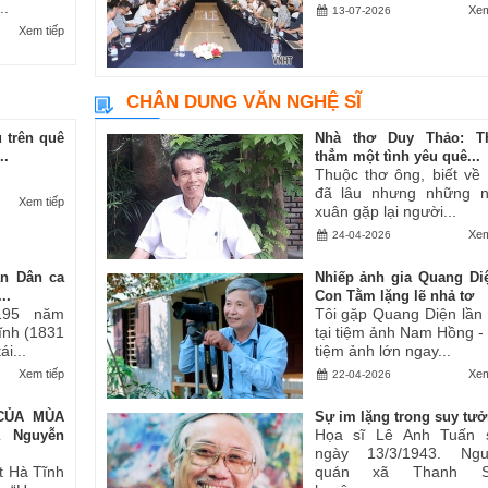
..
Xem
13-07-2026
Xem tiếp
CHÂN DUNG VĂN NGHỆ SĨ
 trên quê
Nhà thơ Duy Thảo: T
..
thẳm một tình yêu quê...
Thuộc thơ ông, biết về
đã lâu nhưng những 
Xem tiếp
xuân gặp lại người...
Xem
24-04-2026
an Dân ca
Nhiếp ảnh gia Quang Di
..
Con Tằm lặng lẽ nhả tơ
195 năm
Tôi gặp Quang Diện lần
Tĩnh (1831
tại tiệm ảnh Nam Hồng -
i...
tiệm ảnh lớn ngay...
Xem tiếp
Xem
22-04-2026
CỦA MÙA
Sự im lặng trong suy tư
Họa sĩ Lê Anh Tuấn 
ả Nguyễn
ngày 13/3/1943. Ngu
t Hà Tĩnh
quán xã Thanh S