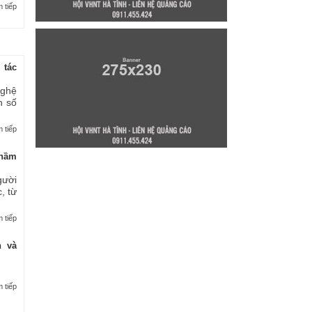
 tiếp
 tác
nghệ
n số
 tiếp
thầm
gười
, từ
 tiếp
n và
 tiếp