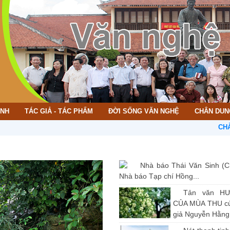
ÌNH
TÁC GIẢ - TÁC PHẨM
ĐỜI SỐNG VĂN NGHỆ
CHÂN DUN
CHÀO MỪNG
Nhà báo Thái Văn Sinh (C
Nhà báo Tạp chí Hồng...
Tản văn H
CỦA MÙA THU củ
giả Nguyễn Hằng