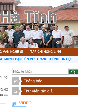
G VĂN NGHỆ SĨ
TẠP CHÍ HỒNG LĨNH
 BẠN ĐẾN VỚI TRANG THÔNG TIN HỘI LIÊN HIỆP VĂN HỌC NGHỆ TH
hi hội
Thông báo
ƯƠNG
Thư viện tác giả
a tác
VIDEO