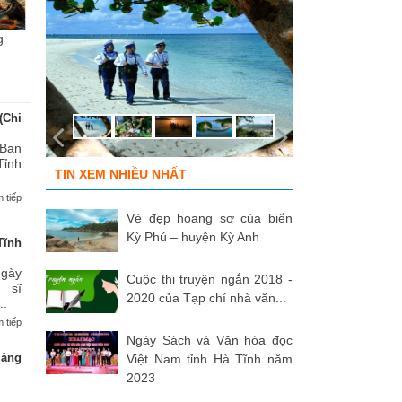
g
Chùm ảnh “Kéo lưới rùng”
ĐỒNG ĐỘI ƠI, CÁC ANH ĐÃ
Tù
của NSNA...
TRỞ VỀ!
củ
(Chi
 Ban
Tỉnh
TIN XEM NHIỀU NHẤT
 tiếp
Vẻ đẹp hoang sơ của biển
Kỳ Phú – huyện Kỳ Anh
Tĩnh
Ngày
Cuộc thi truyện ngắn 2018 -
 sĩ
2020 của Tạp chí nhà văn...
..
 tiếp
Ngày Sách và Văn hóa đọc
uảng
Việt Nam tỉnh Hà Tĩnh năm
2023