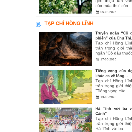
giới thiệu tản v
của mùa thu” của...
05-08-2026
TẠP CHÍ HỒNG LĨNH
Truyện ngắn “Cô 
phiện” của Chu Thị.
Tạp chí Hồng Lĩn
trân trọng giới th
ngắn “Cô dâu thuốc
17-06-2026
Tiếng vọng của đ
khúc ca về lòng...
Tạp chí Hồng Lĩn
trân trọng giới thiệ
“Tiếng vọng của...
13-06-2026
Hà Tĩnh với ba v
Cảnh”
Tạp chí Hồng Lĩn
trân trọng giới thiệ
Hà Tĩnh với ba...