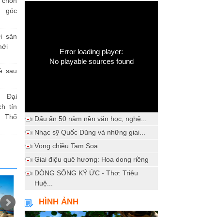
h chốn
a góc
i sản
mới
Error loading player:
No playable sources found
è sau
 Đại
h tín
 Thổ
Dấu ấn 50 năm nền văn học, nghệ...
Nhạc sỹ Quốc Dũng và những giai...
Vọng chiều Tam Soa
Giai điệu quê hương: Hoa dong riềng
DÒNG SÔNG KÝ ỨC - Thơ: Triệu
Huệ...
HÌNH ẢNH