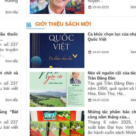
ăn “Hương
huyện...
Xem
03-04-2025
Xem tiếp
GIỚI THIỆU SÁCH MỚI
dâu thuốc
Ca khúc chọn lọc của nhạ
..
Quốc Việt
h số 237
iệu truyện
Xem
16-07-2026
...
Xem tiếp
ợi chờ và
Nẻo về nguồn cội của tác
Trần Đăng Đàn
h số 237
Tác giả Trần Đăng Đàn 
u bài viết
năm 1950, quê quán xã
Hòa, Đức Thọ, Hà...
Xem tiếp
Xem
06-07-2026
ùng “Bát
Những tác phẩm báo ch
cùng năm tháng của...
h số 237
Tháng 6 năm 2025, 
u bài viết
xuất bản Đại học Vinh
ấn hành cuốn sách Những