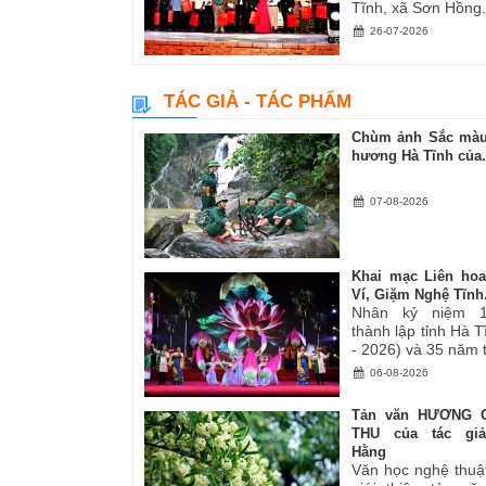
Tĩnh, xã Sơn Hồng.
26-07-2026
TÁC GIẢ - TÁC PHẨM
Chùm ảnh Sắc màu
hương Hà Tĩnh của.
07-08-2026
Khai mạc Liên ho
Ví, Giặm Nghệ Tĩnh.
Nhân kỷ niệm 
thành lập tỉnh Hà 
- 2026) và 35 năm tá
06-08-2026
Tản văn HƯƠNG 
THU của tác gi
Hằng
Văn học nghệ thuậ