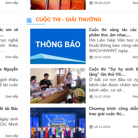
Xem tiếp
Xem
09-06-2025
CUỘC THI - GIẢI THƯỞNG
ác em về
Cuộc thi sáng tác các
..
phẩm thơ, âm nhạc,...
 học nghệ
Hội Liên hiệp Văn học 
ới thiệu
thuật thông báo công vă
..
90/CV-HVHNT ngày...
Xem tiếp
Xem
24-07-2026
a Nguyễn
Cuộc thi “Sự hy sinh 
lặng” lần thứ VII:...
iới thiệu
Ở bất cứ nơi đâu có n
ề tài cuộc
bệnh cần được chăm sóc
bệnh viện, cơ sở...
Xem tiếp
Xem
21-07-2026
ề tài Bác
Chương trình công diễ
trao giải cuộc thi...
Ngày sinh
 Chí Minh
Xem
18-11-2024
Xem tiếp