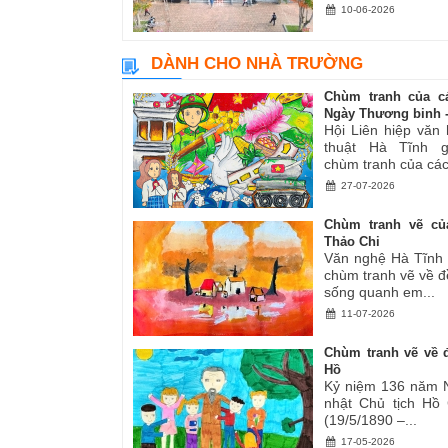
10-06-2026
DÀNH CHO NHÀ TRƯỜNG
Chùm tranh của c
Ngày Thương binh -.
Hội Liên hiệp văn
thuật Hà Tĩnh gi
chùm tranh của các.
27-07-2026
Chùm tranh vẽ củ
Thảo Chi
Văn nghệ Hà Tĩnh g
chùm tranh vẽ về đ
sống quanh em...
11-07-2026
Chùm tranh vẽ về đ
Hồ
Kỷ niệm 136 năm 
nhật Chủ tịch Hồ
(19/5/1890 –...
17-05-2026