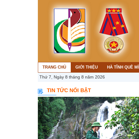
TRANG CHỦ
GIỚI THIỆU
HÀ TĨNH QUÊ M
Thứ 7, Ngày 8 tháng 8 năm 2026
TIN TỨC NỔI BẬT