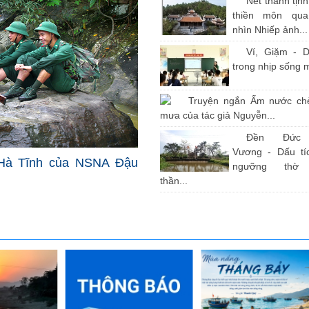
Nét thanh tịn
thiền môn qu
nhìn Nhiếp ảnh...
Ví, Giặm - D
trong nhịp sống 
Truyện ngắn Ấm nước ch
mưa của tác giả Nguyễn...
Đền Đức
Vương - Dấu tíc
Hà Tĩnh của NSNA Đậu
ngưỡng thờ
thần...