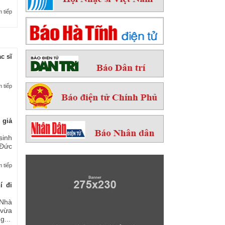
 tiếp
c sĩ
 tiếp
 giả
sinh
 Đức
 tiếp
í đi
Nhà
 vừa
...