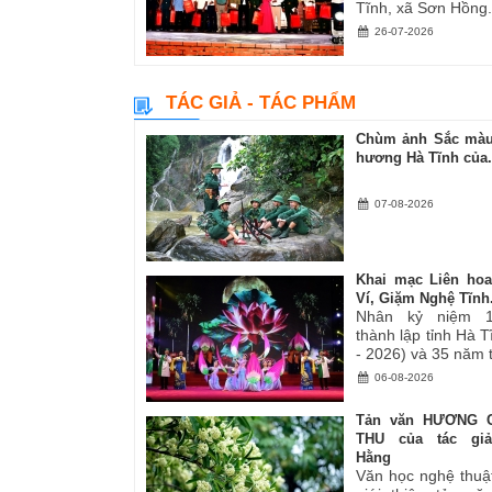
Tĩnh, xã Sơn Hồng.
26-07-2026
TÁC GIẢ - TÁC PHẨM
Chùm ảnh Sắc màu
hương Hà Tĩnh của.
07-08-2026
Khai mạc Liên ho
Ví, Giặm Nghệ Tĩnh.
Nhân kỷ niệm 
thành lập tỉnh Hà 
- 2026) và 35 năm tá
06-08-2026
Tản văn HƯƠNG 
THU của tác gi
Hằng
Văn học nghệ thuậ