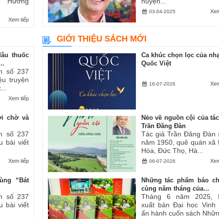
ăn “Hương
huyện...
Xem
03-04-2025
Xem tiếp
GIỚI THIỆU SÁCH MỚI
dâu thuốc
Ca khúc chọn lọc của nhạ
..
Quốc Việt
h số 237
iệu truyện
Xem
16-07-2026
...
Xem tiếp
ợi chờ và
Nẻo về nguồn cội của tác
Trần Đăng Đàn
h số 237
Tác giả Trần Đăng Đàn 
u bài viết
năm 1950, quê quán xã
Hòa, Đức Thọ, Hà...
Xem tiếp
Xem
06-07-2026
ùng “Bát
Những tác phẩm báo ch
cùng năm tháng của...
h số 237
Tháng 6 năm 2025, 
u bài viết
xuất bản Đại học Vinh
ấn hành cuốn sách Những