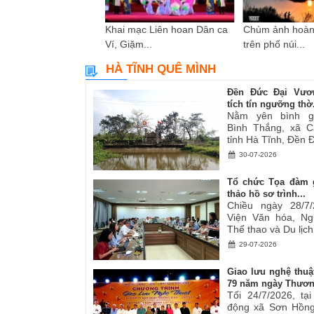
i sáng tác các tác
Khai mạc Liên hoan Dân ca
Chùm ảnh hoàn
ơ,...
Ví, Giặm...
trên phố núi...
HÀ TĨNH QUÊ MÌNH
Đền Đức Đại Vươ
tích tín ngưỡng thờ.
Nằm yên bình g
Bình Thắng, xã C
tỉnh Hà Tĩnh, Đền Đ
30-07-2026
Tổ chức Tọa đàm 
thảo hồ sơ trình...
Chiều ngày 28/7/
Viện Văn hóa, Ng
Thể thao và Du lịch.
29-07-2026
Giao lưu nghệ thuậ
79 năm ngày Thươn
Tối 24/7/2026, tạ
động xã Sơn Hồng