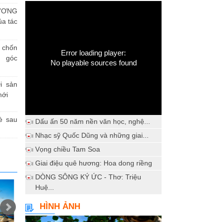
ƯƠNG
a tác
h chốn
Error loading player:
a góc
No playable sources found
i sản
mới
è sau
Dấu ấn 50 năm nền văn học, nghệ...
Nhạc sỹ Quốc Dũng và những giai...
Vọng chiều Tam Soa
Giai điệu quê hương: Hoa dong riềng
DÒNG SÔNG KÝ ỨC - Thơ: Triệu
Huệ...
HÌNH ẢNH