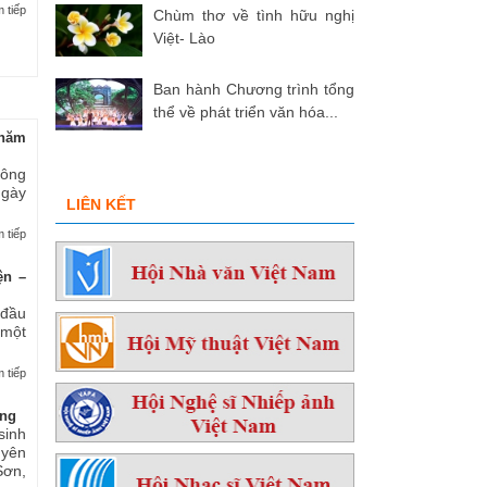
 tiếp
Chùm thơ về tình hữu nghị
Việt- Lào
Ban hành Chương trình tổng
thể về phát triển văn hóa...
hăm
 ông
ngày
LIÊN KẾT
 tiếp
ện –
 đầu
 một
 tiếp
ởng
sinh
yên
ơn,