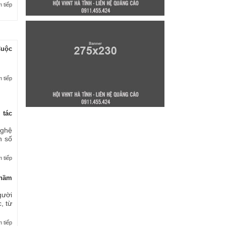
 tiếp
Cuộc
 tiếp
 tác
nghệ
n số
 tiếp
thầm
gười
, từ
 tiếp