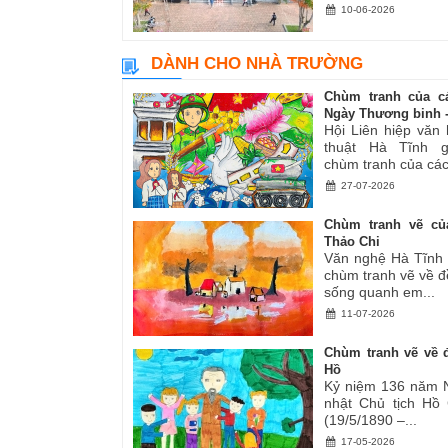
10-06-2026
DÀNH CHO NHÀ TRƯỜNG
Chùm tranh của c
Ngày Thương binh -.
Hội Liên hiệp văn
thuật Hà Tĩnh gi
chùm tranh của các.
27-07-2026
Chùm tranh vẽ củ
Thảo Chi
Văn nghệ Hà Tĩnh g
chùm tranh vẽ về đ
sống quanh em...
11-07-2026
Chùm tranh vẽ về đ
Hồ
Kỷ niệm 136 năm 
nhật Chủ tịch Hồ
(19/5/1890 –...
17-05-2026