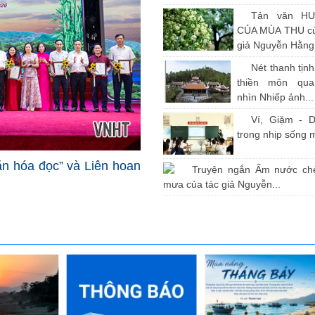
Tản văn H
CỦA MÙA THU củ
giả Nguyễn Hằng
Nét thanh tịn
thiền môn qu
nhìn Nhiếp ảnh...
Ví, Giặm - D
trong nhịp sống 
văn hóa đọc” và Liên hoan
Truyện ngắn Ấm nước ch
mưa của tác giả Nguyễn...