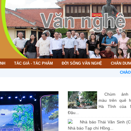
ÌNH
TÁC GIẢ - TÁC PHẨM
ĐỜI SỐNG VĂN NGHỆ
CHÂN DUN
CHÀO MỪNG B
Chùm ảnh
màu trên quê 
Hà Tĩnh của 
Đậu...
Nhà báo Thái Văn Sinh (C
Nhà báo Tạp chí Hồng...