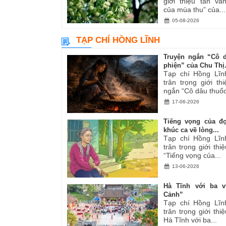
giới thiệu tản v
của mùa thu” của...
05-08-2026
TẠP CHÍ HỒNG LĨNH
Truyện ngắn “Cô 
phiện” của Chu Thị.
Tạp chí Hồng Lĩn
trân trọng giới th
ngắn “Cô dâu thuốc
17-06-2026
Tiếng vọng của đ
khúc ca về lòng...
Tạp chí Hồng Lĩn
trân trọng giới thiệ
“Tiếng vọng của...
13-06-2026
Hà Tĩnh với ba v
Cảnh”
Tạp chí Hồng Lĩn
trân trọng giới thiệ
Hà Tĩnh với ba...