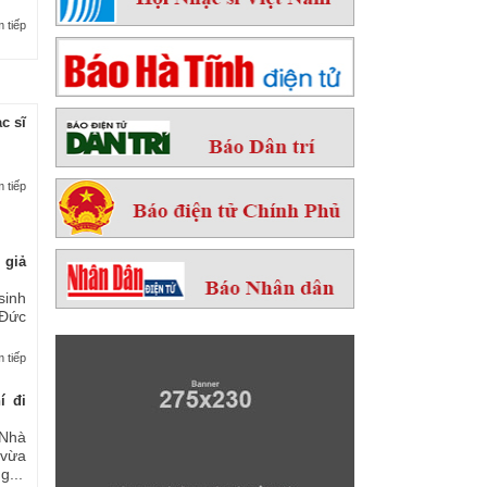
 tiếp
c sĩ
 tiếp
 giả
sinh
 Đức
 tiếp
í đi
Nhà
 vừa
...