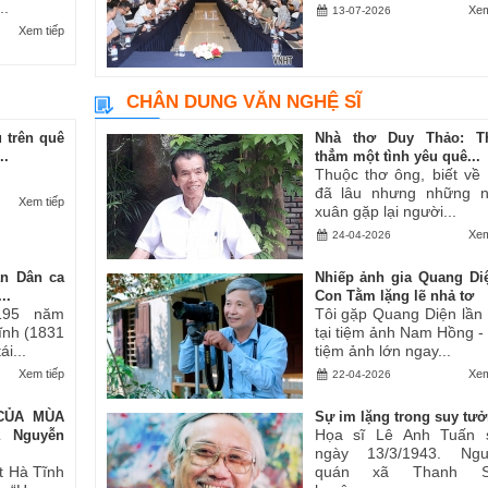
..
Xem
13-07-2026
Xem tiếp
CHÂN DUNG VĂN NGHỆ SĨ
 trên quê
Nhà thơ Duy Thảo: T
..
thẳm một tình yêu quê...
Thuộc thơ ông, biết về
đã lâu nhưng những 
Xem tiếp
xuân gặp lại người...
Xem
24-04-2026
an Dân ca
Nhiếp ảnh gia Quang Di
..
Con Tằm lặng lẽ nhả tơ
195 năm
Tôi gặp Quang Diện lần
Tĩnh (1831
tại tiệm ảnh Nam Hồng -
i...
tiệm ảnh lớn ngay...
Xem tiếp
Xem
22-04-2026
CỦA MÙA
Sự im lặng trong suy tư
Họa sĩ Lê Anh Tuấn 
ả Nguyễn
ngày 13/3/1943. Ngu
t Hà Tĩnh
quán xã Thanh S