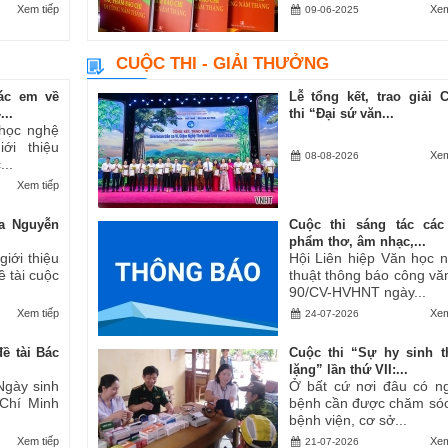
Xem tiếp
Xem
09-06-2025
CUỘC THI - GIẢI THƯỞNG
ác em về
Lễ tổng kết, trao giải 
..
thi “Đại sứ văn...
 học nghệ
ới thiệu
Xem
08-08-2026
..
Xem tiếp
a Nguyễn
Cuộc thi sáng tác các
phẩm thơ, âm nhạc,...
iới thiệu
Hội Liên hiệp Văn học 
ề tài cuộc
thuật thông báo công vă
90/CV-HVHNT ngày...
Xem tiếp
Xem
24-07-2026
ề tài Bác
Cuộc thi “Sự hy sinh 
lặng” lần thứ VII:...
Ngày sinh
Ở bất cứ nơi đâu có n
 Chí Minh
bệnh cần được chăm sóc
bệnh viện, cơ sở...
Xem tiếp
Xem
21-07-2026