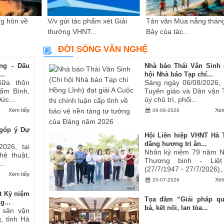
g hôn về
V/v gửi tác phẩm xét Giải
Tản văn Mùa nắng thán
thưởng VHNT...
Bảy của tác...
ĐỜI SỐNG VĂN NGHỆ
ng - Dấu
Nhà báo Thái Văn Sinh 
..
hội Nhà báo Tạp chí...
iữa thôn
Sáng ngày 06/08/2026,
ẩm Bình,
Tuyên giáo và Dân vận 
ức...
ủy chủ trì, phối...
Xem tiếp
Xem
06-08-2026
góp ý Dự
Hội Liên hiệp VHNT Hà 
dâng hương tri ân...
2026, tại
Nhân kỷ niệm 79 năm 
hệ thuật,
Thương binh - Liệt
..
(27/7/1947 - 27/7/2026),.
Xem tiếp
Xem
20-07-2026
t Kỷ niệm
Tọa đàm “Giải pháp q
g...
bá, kết nối, lan tỏa...
i sân vận
, tỉnh Hà