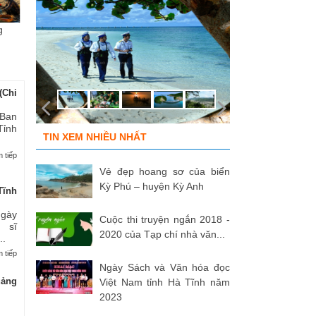
g
Chùm ảnh “Kéo lưới rùng”
ĐỒNG ĐỘI ƠI, CÁC ANH ĐÃ
Tù
của NSNA...
TRỞ VỀ!
củ
(Chi
 Ban
Tỉnh
TIN XEM NHIỀU NHẤT
 tiếp
Vẻ đẹp hoang sơ của biển
Kỳ Phú – huyện Kỳ Anh
Tĩnh
Ngày
Cuộc thi truyện ngắn 2018 -
 sĩ
2020 của Tạp chí nhà văn...
..
 tiếp
Ngày Sách và Văn hóa đọc
uảng
Việt Nam tỉnh Hà Tĩnh năm
2023