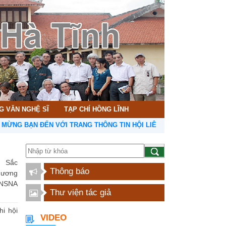
G VĂN NGHỆ SĨ
TẠP CHÍ HỒNG LĨNH
ẠN ĐẾN VỚI TRANG THÔNG TIN HỘI LIÊN HIỆP VĂN HỌC NGHỆ THUẬ
 Sắc
Thông báo
hương
NSNA
Thư viện tác giả
hi hội
VIDEO