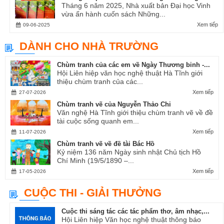
Tháng 6 năm 2025, Nhà xuất bản Đại học Vinh
vừa ấn hành cuốn sách Những...
Xem tiếp
09-06-2025
DÀNH CHO NHÀ TRƯỜNG
Chùm tranh của các em về Ngày Thương binh -...
Hội Liên hiệp văn học nghệ thuật Hà Tĩnh giới
thiệu chùm tranh của các...
Xem tiếp
27-07-2026
Chùm tranh vẽ của Nguyễn Thảo Chi
Văn nghệ Hà Tĩnh giới thiệu chùm tranh vẽ về đề
tài cuộc sống quanh em...
Xem tiếp
11-07-2026
Chùm tranh vẽ về đề tài Bác Hồ
Kỷ niệm 136 năm Ngày sinh nhật Chủ tịch Hồ
Chí Minh (19/5/1890 –...
Xem tiếp
17-05-2026
CUỘC THI - GIẢI THƯỞNG
Cuộc thi sáng tác các tác phẩm thơ, âm nhạc,...
Hội Liên hiệp Văn học nghệ thuật thông báo