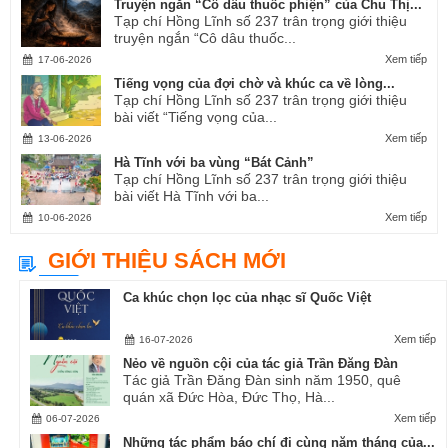
Truyện ngắn “Cô dâu thuốc phiện” của Chu Thị...
Tạp chí Hồng Lĩnh số 237 trân trọng giới thiệu
truyện ngắn “Cô dâu thuốc...
Xem tiếp
17-06-2026
Tiếng vọng của đợi chờ và khúc ca về lòng...
Tạp chí Hồng Lĩnh số 237 trân trọng giới thiệu
bài viết “Tiếng vọng của...
Xem tiếp
13-06-2026
Hà Tĩnh với ba vùng “Bát Cảnh”
Tạp chí Hồng Lĩnh số 237 trân trọng giới thiệu
bài viết Hà Tĩnh với ba...
Xem tiếp
10-06-2026
GIỚI THIỆU SÁCH MỚI
Ca khúc chọn lọc của nhạc sĩ Quốc Việt
Xem tiếp
16-07-2026
Nẻo về nguồn cội của tác giả Trần Đăng Đàn
Tác giả Trần Đăng Đàn sinh năm 1950, quê
quán xã Đức Hòa, Đức Thọ, Hà...
Xem tiếp
06-07-2026
Những tác phẩm báo chí đi cùng năm tháng của...