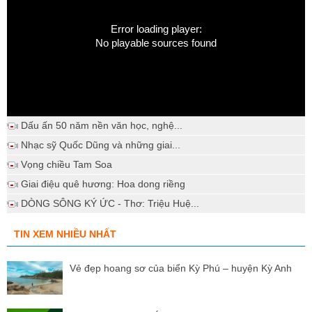
Error loading player:
No playable sources found
Dấu ấn 50 năm nền văn học, nghệ...
Nhạc sỹ Quốc Dũng và những giai...
Vọng chiều Tam Soa
Giai điệu quê hương: Hoa dong riềng
DÒNG SÔNG KÝ ỨC - Thơ: Triệu Huệ...
TIN XEM NHIỀU NHẤT
Vẻ đẹp hoang sơ của biển Kỳ Phú – huyện Kỳ Anh