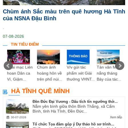
Chùm ảnh Sắc màu trên quê hương Hà Tĩnh
của NSNA Đậu Bình
.
07-08-2026
TIN TIÊU ĐIỂM
ng
Khai mạc Liên
Chùm ảnh
V/v gửi tác
Tản văn Mùa
hoan Dân ca
hoàng hôn về
phẩm xét Giải
nắng tháng
Ví, Giặm...
trên phố núi...
thưởng VHNT...
Bảy của tác...
HÀ TĨNH QUÊ MÌNH
Đền Đức Đại Vương - Dấu tích tín ngưỡng thờ...
Nằm yên bình giữa thôn Bình Thắng, xã Cẩm
Bình, tỉnh Hà Tĩnh, Đền Đức...
Xem tiếp
30-07-2026
Tổ chức Tọa đàm góp ý Dự thảo hồ sơ trình...