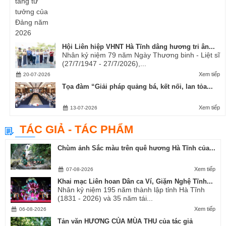
Hội Liên hiệp VHNT Hà Tĩnh dâng hương tri ân...
Nhân kỷ niệm 79 năm Ngày Thương binh - Liệt sĩ
(27/7/1947 - 27/7/2026),...
Xem tiếp
20-07-2026
Tọa đàm “Giải pháp quảng bá, kết nối, lan tỏa...
Xem tiếp
13-07-2026
TÁC GIẢ - TÁC PHẨM
Chùm ảnh Sắc màu trên quê hương Hà Tĩnh của...
Xem tiếp
07-08-2026
Khai mạc Liên hoan Dân ca Ví, Giặm Nghệ Tĩnh...
Nhân kỷ niệm 195 năm thành lập tỉnh Hà Tĩnh
(1831 - 2026) và 35 năm tái...
Xem tiếp
06-08-2026
Tản văn HƯƠNG CỦA MÙA THU của tác giả