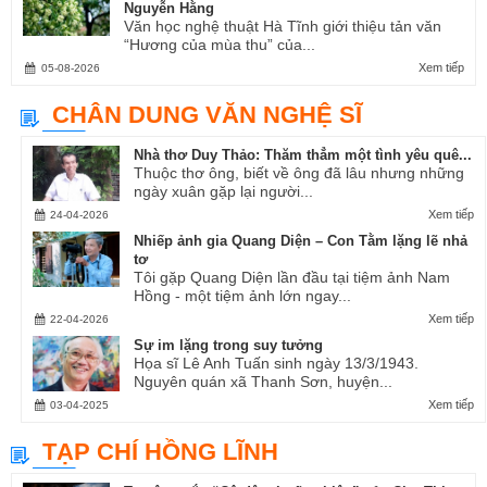
Nguyễn Hằng
Văn học nghệ thuật Hà Tĩnh giới thiệu tản văn
“Hương của mùa thu” của...
Xem tiếp
05-08-2026
CHÂN DUNG VĂN NGHỆ SĨ
Nhà thơ Duy Thảo: Thăm thẳm một tình yêu quê...
Thuộc thơ ông, biết về ông đã lâu nhưng những
ngày xuân gặp lại người...
Xem tiếp
24-04-2026
Nhiếp ảnh gia Quang Diện – Con Tằm lặng lẽ nhả
tơ
Tôi gặp Quang Diện lần đầu tại tiệm ảnh Nam
Hồng - một tiệm ảnh lớn ngay...
Xem tiếp
22-04-2026
Sự im lặng trong suy tưởng
Họa sĩ Lê Anh Tuấn sinh ngày 13/3/1943.
Nguyên quán xã Thanh Sơn, huyện...
Xem tiếp
03-04-2025
TẠP CHÍ HỒNG LĨNH