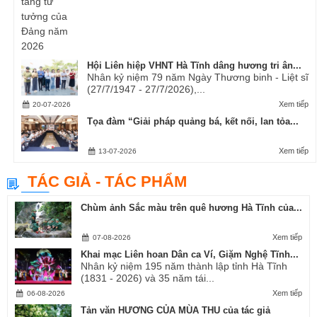
Hội Liên hiệp VHNT Hà Tĩnh dâng hương tri ân...
Nhân kỷ niệm 79 năm Ngày Thương binh - Liệt sĩ
(27/7/1947 - 27/7/2026),...
Xem tiếp
20-07-2026
Tọa đàm “Giải pháp quảng bá, kết nối, lan tỏa...
Xem tiếp
13-07-2026
TÁC GIẢ - TÁC PHẨM
Chùm ảnh Sắc màu trên quê hương Hà Tĩnh của...
Xem tiếp
07-08-2026
Khai mạc Liên hoan Dân ca Ví, Giặm Nghệ Tĩnh...
Nhân kỷ niệm 195 năm thành lập tỉnh Hà Tĩnh
(1831 - 2026) và 35 năm tái...
Xem tiếp
06-08-2026
Tản văn HƯƠNG CỦA MÙA THU của tác giả