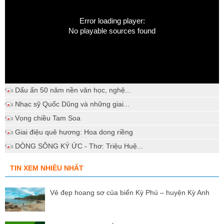
Error loading player:
No playable sources found
Dấu ấn 50 năm nền văn học, nghệ...
Nhạc sỹ Quốc Dũng và những giai...
Vọng chiều Tam Soa
Giai điệu quê hương: Hoa dong riềng
DÒNG SÔNG KÝ ỨC - Thơ: Triệu Huệ...
TIN XEM NHIỀU NHẤT
Vẻ đẹp hoang sơ của biển Kỳ Phú – huyện Kỳ Anh