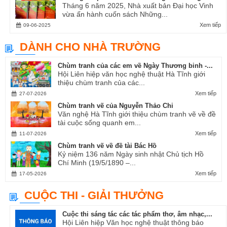
Tháng 6 năm 2025, Nhà xuất bản Đại học Vinh
vừa ấn hành cuốn sách Những...
Xem tiếp
09-06-2025
DÀNH CHO NHÀ TRƯỜNG
Chùm tranh của các em về Ngày Thương binh -...
Hội Liên hiệp văn học nghệ thuật Hà Tĩnh giới
thiệu chùm tranh của các...
Xem tiếp
27-07-2026
Chùm tranh vẽ của Nguyễn Thảo Chi
Văn nghệ Hà Tĩnh giới thiệu chùm tranh vẽ về đề
tài cuộc sống quanh em...
Xem tiếp
11-07-2026
Chùm tranh vẽ về đề tài Bác Hồ
Kỷ niệm 136 năm Ngày sinh nhật Chủ tịch Hồ
Chí Minh (19/5/1890 –...
Xem tiếp
17-05-2026
CUỘC THI - GIẢI THƯỞNG
Cuộc thi sáng tác các tác phẩm thơ, âm nhạc,...
Hội Liên hiệp Văn học nghệ thuật thông báo