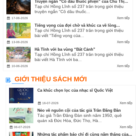
Truyện ngắn “Cô dâu thuốc phiện” của Chu Thị...
Tạp chí Hồng Lĩnh số 237 trân trọng giới thiệu
truyện ngắn “Cô dâu thuốc...
Xem tiếp
17-06-2026
Tiếng vọng của đợi chờ và khúc ca về lòng...
Tạp chí Hồng Lĩnh số 237 trân trọng giới thiệu
bài viết “Tiếng vọng của...
Xem tiếp
13-06-2026
Hà Tĩnh với ba vùng “Bát Cảnh”
Tạp chí Hồng Lĩnh số 237 trân trọng giới thiệu
bài viết Hà Tĩnh với ba...
Xem tiếp
10-06-2026
GIỚI THIỆU SÁCH MỚI
Ca khúc chọn lọc của nhạc sĩ Quốc Việt
Xem tiếp
16-07-2026
Nẻo về nguồn cội của tác giả Trần Đăng Đàn
Tác giả Trần Đăng Đàn sinh năm 1950, quê
quán xã Đức Hòa, Đức Thọ, Hà...
Xem tiếp
06-07-2026
Những tác phẩm báo chí đi cùng năm tháng của...