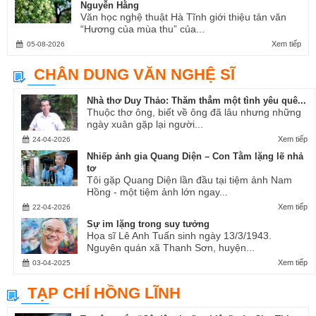
Nguyễn Hằng
Văn học nghệ thuật Hà Tĩnh giới thiệu tản văn
“Hương của mùa thu” của...
Xem tiếp
05-08-2026
CHÂN DUNG VĂN NGHỆ SĨ
Nhà thơ Duy Thảo: Thăm thẳm một tình yêu quê...
Thuộc thơ ông, biết về ông đã lâu nhưng những
ngày xuân gặp lại người...
Xem tiếp
24-04-2026
Nhiếp ảnh gia Quang Diện – Con Tằm lặng lẽ nhả
tơ
Tôi gặp Quang Diện lần đầu tại tiệm ảnh Nam
Hồng - một tiệm ảnh lớn ngay...
Xem tiếp
22-04-2026
Sự im lặng trong suy tưởng
Họa sĩ Lê Anh Tuấn sinh ngày 13/3/1943.
Nguyên quán xã Thanh Sơn, huyện...
Xem tiếp
03-04-2025
TẠP CHÍ HỒNG LĨNH