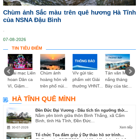
Chùm ảnh Sắc màu trên quê hương Hà Tĩnh
của NSNA Đậu Bình
.
07-08-2026
TIN TIÊU ĐIỂM
ng
Khai mạc Liên
Chùm ảnh
V/v gửi tác
Tản văn Mùa
hoan Dân ca
hoàng hôn về
phẩm xét Giải
nắng tháng
Ví, Giặm...
trên phố núi...
thưởng VHNT...
Bảy của tác...
HÀ TĨNH QUÊ MÌNH
Đền Đức Đại Vương - Dấu tích tín ngưỡng thờ...
Nằm yên bình giữa thôn Bình Thắng, xã Cẩm
Bình, tỉnh Hà Tĩnh, Đền Đức...
Xem tiếp
30-07-2026
Tổ chức Tọa đàm góp ý Dự thảo hồ sơ trình...