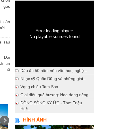
h chốn
a góc
i sản
mới
Error loading player:
No playable sources found
è sau
 Đại
h tín
 Thổ
Dấu ấn 50 năm nền văn học, nghệ...
Nhạc sỹ Quốc Dũng và những giai...
Vọng chiều Tam Soa
Giai điệu quê hương: Hoa dong riềng
DÒNG SÔNG KÝ ỨC - Thơ: Triệu
Huệ...
HÌNH ẢNH