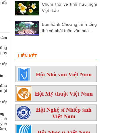
 tiếp
Chùm thơ về tình hữu nghị
Việt- Lào
Ban hành Chương trình tổng
thể về phát triển văn hóa...
hăm
 ông
ngày
LIÊN KẾT
 tiếp
ện –
 đầu
 một
 tiếp
ởng
sinh
yên
ơn,