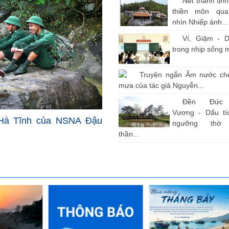
Nét thanh tịn
thiền môn qu
nhìn Nhiếp ảnh...
Ví, Giặm - D
trong nhịp sống 
Truyện ngắn Ấm nước ch
mưa của tác giả Nguyễn...
Đền Đức
Vương - Dấu tíc
Hà Tĩnh của NSNA Đậu
ngưỡng thờ
thần...