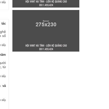
 tiếp
 tác
nghệ
n số
 tiếp
thầm
gười
, từ
 tiếp
n và
 tiếp