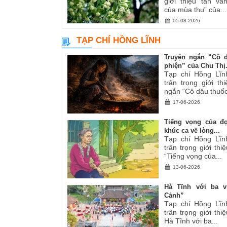
giới thiệu tản v
của mùa thu” của...
05-08-2026
TẠP CHÍ HỒNG LĨNH
Truyện ngắn “Cô 
phiện” của Chu Thị.
Tạp chí Hồng Lĩn
trân trọng giới th
ngắn “Cô dâu thuốc
17-06-2026
Tiếng vọng của đ
khúc ca về lòng...
Tạp chí Hồng Lĩn
trân trọng giới thiệ
“Tiếng vọng của...
13-06-2026
Hà Tĩnh với ba v
Cảnh”
Tạp chí Hồng Lĩn
trân trọng giới thiệ
Hà Tĩnh với ba...