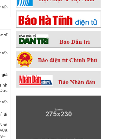
 tiếp
c sĩ
 tiếp
 giả
sinh
 Đức
 tiếp
í đi
Nhà
 vừa
...