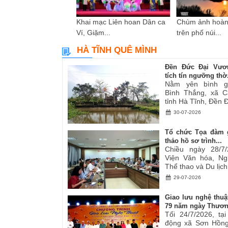
i sáng tác các tác
Khai mạc Liên hoan Dân ca
Chùm ảnh hoàn
ơ,...
Ví, Giặm...
trên phố núi...
HÀ TĨNH QUÊ MÌNH
Đền Đức Đại Vươ
tích tín ngưỡng thờ.
Nằm yên bình g
Bình Thắng, xã C
tỉnh Hà Tĩnh, Đền Đ
30-07-2026
Tổ chức Tọa đàm 
thảo hồ sơ trình...
Chiều ngày 28/7/
Viện Văn hóa, Ng
Thể thao và Du lịch.
29-07-2026
Giao lưu nghệ thuậ
79 năm ngày Thươn
Tối 24/7/2026, tạ
động xã Sơn Hồng