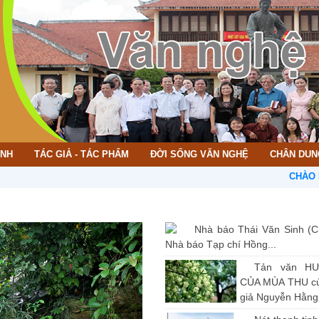
ÌNH
TÁC GIẢ - TÁC PHẨM
ĐỜI SỐNG VĂN NGHỆ
CHÂN DUN
CHÀO MỪNG B
Nhà báo Thái Văn Sinh (C
Nhà báo Tạp chí Hồng...
Tản văn H
CỦA MÙA THU củ
giả Nguyễn Hằng