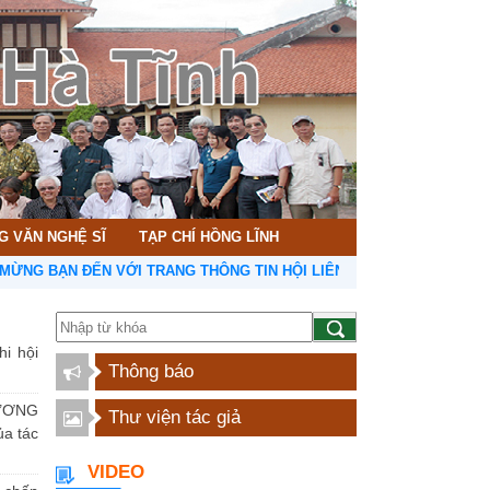
G VĂN NGHỆ SĨ
TẠP CHÍ HỒNG LĨNH
ẠN ĐẾN VỚI TRANG THÔNG TIN HỘI LIÊN HIỆP VĂN HỌC NGHỆ THUẬT
hi hội
Thông báo
ƯƠNG
Thư viện tác giả
a tác
VIDEO