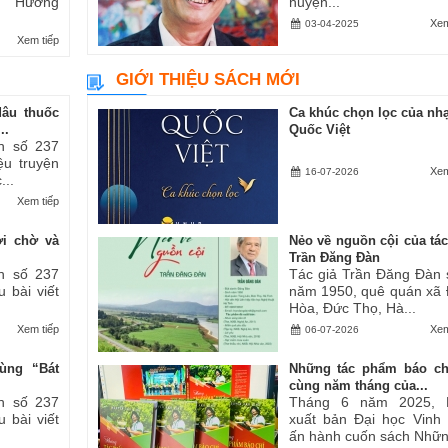
ăn “Hương
huyện...
Xem
03-04-2025
Xem tiếp
GIỚI THIỆU SÁCH MỚI
dâu thuốc
Ca khúc chọn lọc của nhạ
..
Quốc Việt
h số 237
iệu truyện
Xem
16-07-2026
...
Xem tiếp
ợi chờ và
Nẻo về nguồn cội của tác
Trần Đăng Đàn
h số 237
Tác giả Trần Đăng Đàn 
u bài viết
năm 1950, quê quán xã
Hòa, Đức Thọ, Hà...
Xem tiếp
Xem
06-07-2026
ùng “Bát
Những tác phẩm báo ch
cùng năm tháng của...
h số 237
Tháng 6 năm 2025, 
u bài viết
xuất bản Đại học Vinh
ấn hành cuốn sách Những