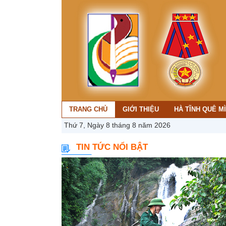
TRANG CHỦ
GIỚI THIỆU
HÀ TĨNH QUÊ M
Thứ 7, Ngày 8 tháng 8 năm 2026
TIN TỨC NỔI BẬT