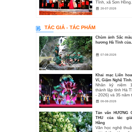
Tĩnh, xã Sơn Hồng.
26-07-2026
TÁC GIẢ - TÁC PHẨM
Chùm ảnh Sắc màu
hương Hà Tĩnh của.
07-08-2026
Khai mạc Liên ho
Ví, Giặm Nghệ Tĩnh.
Nhân kỷ niệm 
thành lập tỉnh Hà 
- 2026) và 35 năm tá
06-08-2026
Tản văn HƯƠNG 
THU của tác gi
Hằng
Văn học nghệ thuậ