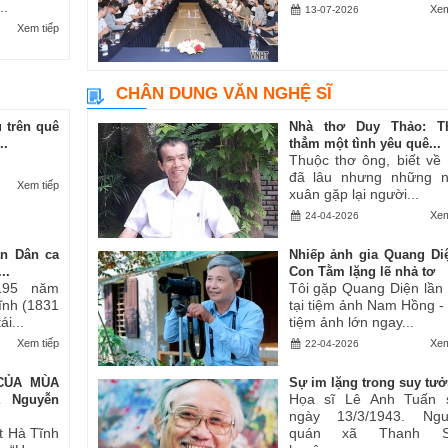
..
Xem
13-07-2026
Xem tiếp
CHÂN DUNG VĂN NGHỆ SĨ
 trên quê
Nhà thơ Duy Thảo: T
..
thẳm một tình yêu quê...
Thuộc thơ ông, biết về
đã lâu nhưng những 
Xem tiếp
xuân gặp lại người...
Xem
24-04-2026
an Dân ca
Nhiếp ảnh gia Quang Di
..
Con Tằm lặng lẽ nhả tơ
195 năm
Tôi gặp Quang Diện lần
Tĩnh (1831
tại tiệm ảnh Nam Hồng -
i...
tiệm ảnh lớn ngay...
Xem tiếp
Xem
22-04-2026
CỦA MÙA
Sự im lặng trong suy tư
Họa sĩ Lê Anh Tuấn 
ả Nguyễn
ngày 13/3/1943. Ngu
t Hà Tĩnh
quán xã Thanh S