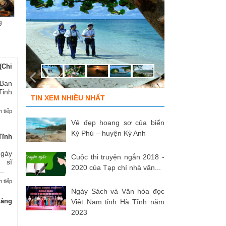
g
Chùm ảnh “Kéo lưới rùng”
ĐỒNG ĐỘI ƠI, CÁC ANH ĐÃ
Tù
của NSNA...
TRỞ VỀ!
củ
(Chi
 Ban
Tỉnh
TIN XEM NHIỀU NHẤT
 tiếp
Vẻ đẹp hoang sơ của biển
Kỳ Phú – huyện Kỳ Anh
Tĩnh
Ngày
Cuộc thi truyện ngắn 2018 -
 sĩ
2020 của Tạp chí nhà văn...
..
 tiếp
Ngày Sách và Văn hóa đọc
uảng
Việt Nam tỉnh Hà Tĩnh năm
2023