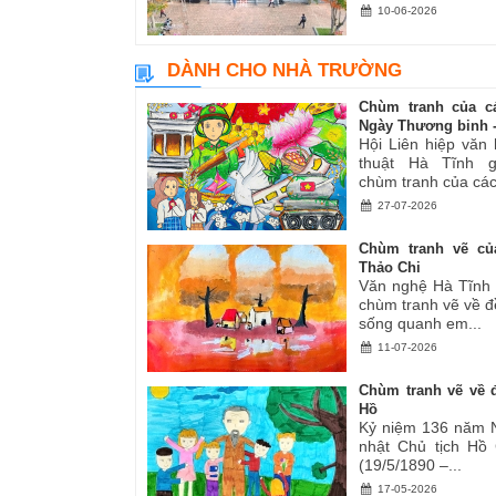
10-06-2026
DÀNH CHO NHÀ TRƯỜNG
Chùm tranh của c
Ngày Thương binh -.
Hội Liên hiệp văn
thuật Hà Tĩnh gi
chùm tranh của các.
27-07-2026
Chùm tranh vẽ củ
Thảo Chi
Văn nghệ Hà Tĩnh g
chùm tranh vẽ về đ
sống quanh em...
11-07-2026
Chùm tranh vẽ về đ
Hồ
Kỷ niệm 136 năm 
nhật Chủ tịch Hồ
(19/5/1890 –...
17-05-2026