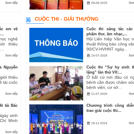
Xem tiếp
Xem
09-06-2025
CUỘC THI - GIẢI THƯỞNG
ác em về
Cuộc thi sáng tác các
..
phẩm thơ, âm nhạc,...
 học nghệ
Hội Liên hiệp Văn học 
ới thiệu
thuật thông báo công vă
..
90/CV-HVHNT ngày...
Xem tiếp
Xem
24-07-2026
a Nguyễn
Cuộc thi “Sự hy sinh 
lặng” lần thứ VII:...
iới thiệu
Ở bất cứ nơi đâu có n
ề tài cuộc
bệnh cần được chăm sóc
bệnh viện, cơ sở...
Xem tiếp
Xem
21-07-2026
ề tài Bác
Chương trình công diễ
trao giải cuộc thi...
Ngày sinh
 Chí Minh
Xem
18-11-2024
Xem tiếp