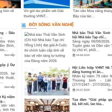
g hôn về
V/v gửi tác phẩm xét Giải
Tản văn Mùa nắng thán
thưởng VHNT...
Bảy của tác...
ĐỜI SỐNG VĂN NGHỆ
ng - Dấu
Nhà báo Thái Văn Sinh 
..
hội Nhà báo Tạp chí...
iữa thôn
Sáng ngày 06/08/2026,
ẩm Bình,
Tuyên giáo và Dân vận 
ức...
ủy chủ trì, phối...
Xem tiếp
Xem
06-08-2026
góp ý Dự
Hội Liên hiệp VHNT Hà 
dâng hương tri ân...
2026, tại
Nhân kỷ niệm 79 năm 
hệ thuật,
Thương binh - Liệt
..
(27/7/1947 - 27/7/2026),.
Xem tiếp
Xem
20-07-2026
t Kỷ niệm
Tọa đàm “Giải pháp q
g...
bá, kết nối, lan tỏa...
i sân vận
, tỉnh Hà