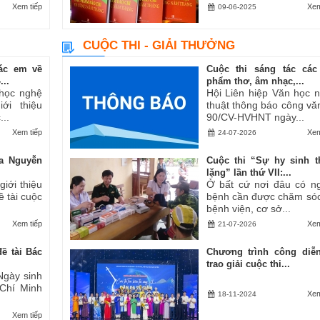
Xem tiếp
Xem
09-06-2025
CUỘC THI - GIẢI THƯỞNG
ác em về
Cuộc thi sáng tác các
..
phẩm thơ, âm nhạc,...
 học nghệ
Hội Liên hiệp Văn học 
ới thiệu
thuật thông báo công vă
..
90/CV-HVHNT ngày...
Xem tiếp
Xem
24-07-2026
a Nguyễn
Cuộc thi “Sự hy sinh 
lặng” lần thứ VII:...
iới thiệu
Ở bất cứ nơi đâu có n
ề tài cuộc
bệnh cần được chăm sóc
bệnh viện, cơ sở...
Xem tiếp
Xem
21-07-2026
ề tài Bác
Chương trình công diễ
trao giải cuộc thi...
Ngày sinh
 Chí Minh
Xem
18-11-2024
Xem tiếp