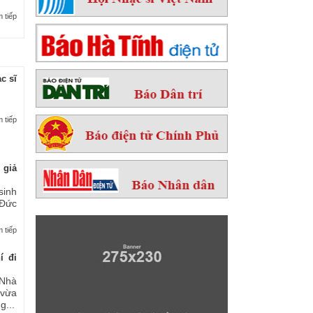
 tiếp
c sĩ
 tiếp
 giả
sinh
 Đức
 tiếp
í đi
Nhà
 vừa
...