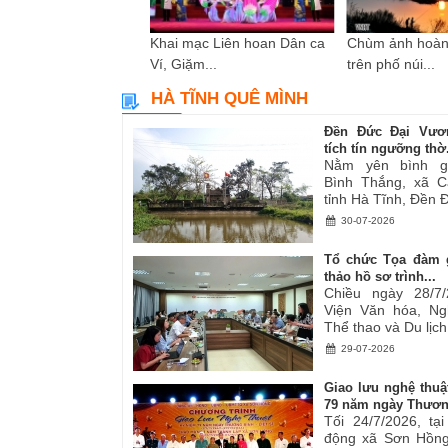
i sáng tác các tác
Khai mạc Liên hoan Dân ca
Chùm ảnh hoàn
ơ,...
Ví, Giặm...
trên phố núi...
HÀ TĨNH QUÊ MÌNH
Đền Đức Đại Vươ
tích tín ngưỡng thờ.
Nằm yên bình g
Bình Thắng, xã C
tỉnh Hà Tĩnh, Đền Đ
30-07-2026
Tổ chức Tọa đàm 
thảo hồ sơ trình...
Chiều ngày 28/7/
Viện Văn hóa, Ng
Thể thao và Du lịch.
29-07-2026
Giao lưu nghệ thuậ
79 năm ngày Thươn
Tối 24/7/2026, tạ
động xã Sơn Hồng