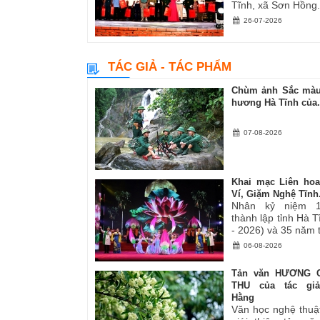
Tĩnh, xã Sơn Hồng.
26-07-2026
TÁC GIẢ - TÁC PHẨM
Chùm ảnh Sắc màu
hương Hà Tĩnh của.
07-08-2026
Khai mạc Liên ho
Ví, Giặm Nghệ Tĩnh.
Nhân kỷ niệm 
thành lập tỉnh Hà 
- 2026) và 35 năm tá
06-08-2026
Tản văn HƯƠNG 
THU của tác gi
Hằng
Văn học nghệ thuậ