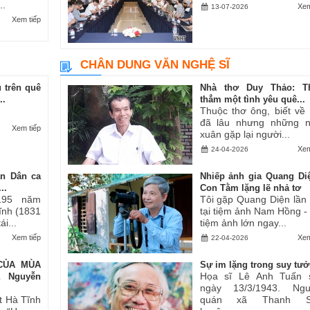
..
Xem
13-07-2026
Xem tiếp
CHÂN DUNG VĂN NGHỆ SĨ
 trên quê
Nhà thơ Duy Thảo: T
..
thẳm một tình yêu quê...
Thuộc thơ ông, biết về
đã lâu nhưng những 
Xem tiếp
xuân gặp lại người...
Xem
24-04-2026
an Dân ca
Nhiếp ảnh gia Quang Di
..
Con Tằm lặng lẽ nhả tơ
195 năm
Tôi gặp Quang Diện lần
Tĩnh (1831
tại tiệm ảnh Nam Hồng -
i...
tiệm ảnh lớn ngay...
Xem tiếp
Xem
22-04-2026
CỦA MÙA
Sự im lặng trong suy tư
Họa sĩ Lê Anh Tuấn 
ả Nguyễn
ngày 13/3/1943. Ngu
t Hà Tĩnh
quán xã Thanh S