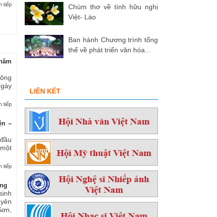
 tiếp
Chùm thơ về tình hữu nghị
Việt- Lào
Ban hành Chương trình tổng
thể về phát triển văn hóa...
hăm
 ông
ngày
LIÊN KẾT
 tiếp
ện –
 đầu
 một
 tiếp
ởng
sinh
yên
ơn,