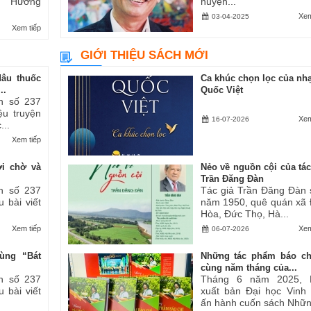
ăn “Hương
huyện...
Xem
03-04-2025
Xem tiếp
GIỚI THIỆU SÁCH MỚI
dâu thuốc
Ca khúc chọn lọc của nhạ
..
Quốc Việt
h số 237
iệu truyện
Xem
16-07-2026
...
Xem tiếp
ợi chờ và
Nẻo về nguồn cội của tác
Trần Đăng Đàn
h số 237
Tác giả Trần Đăng Đàn 
u bài viết
năm 1950, quê quán xã
Hòa, Đức Thọ, Hà...
Xem tiếp
Xem
06-07-2026
ùng “Bát
Những tác phẩm báo ch
cùng năm tháng của...
h số 237
Tháng 6 năm 2025, 
u bài viết
xuất bản Đại học Vinh
ấn hành cuốn sách Những