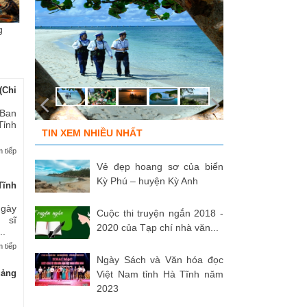
g
Chùm ảnh “Kéo lưới rùng”
ĐỒNG ĐỘI ƠI, CÁC ANH ĐÃ
Tù
của NSNA...
TRỞ VỀ!
củ
(Chi
 Ban
Tỉnh
TIN XEM NHIỀU NHẤT
 tiếp
Vẻ đẹp hoang sơ của biển
Kỳ Phú – huyện Kỳ Anh
Tĩnh
Ngày
Cuộc thi truyện ngắn 2018 -
 sĩ
2020 của Tạp chí nhà văn...
..
 tiếp
Ngày Sách và Văn hóa đọc
uảng
Việt Nam tỉnh Hà Tĩnh năm
2023