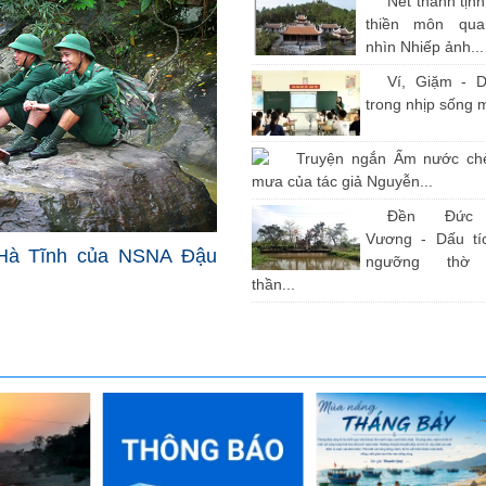
Nét thanh tịn
thiền môn qu
nhìn Nhiếp ảnh...
Ví, Giặm - D
trong nhịp sống 
Truyện ngắn Ấm nước ch
mưa của tác giả Nguyễn...
Đền Đức
Vương - Dấu tíc
Hà Tĩnh của NSNA Đậu
ngưỡng thờ
thần...