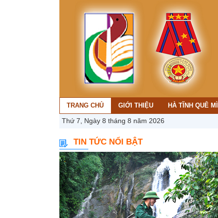
TRANG CHỦ
GIỚI THIỆU
HÀ TĨNH QUÊ M
Thứ 7, Ngày 8 tháng 8 năm 2026
TIN TỨC NỔI BẬT