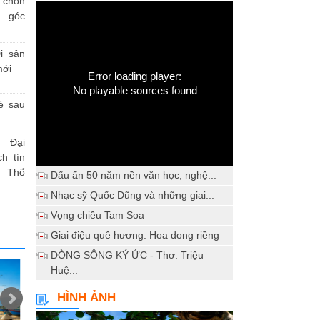
h chốn
a góc
i sản
mới
Error loading player:
No playable sources found
è sau
 Đại
h tín
 Thổ
Dấu ấn 50 năm nền văn học, nghệ...
Nhạc sỹ Quốc Dũng và những giai...
Vọng chiều Tam Soa
Giai điệu quê hương: Hoa dong riềng
DÒNG SÔNG KÝ ỨC - Thơ: Triệu
Huệ...
HÌNH ẢNH