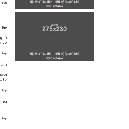
 tiếp
 tác
nghệ
n số
 tiếp
thầm
gười
, từ
 tiếp
n và
 tiếp