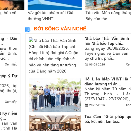
g hôn về
V/v gửi tác phẩm xét Giải
Tản văn Mùa nắng thán
thưởng VHNT...
Bảy của tác...
ĐỜI SỐNG VĂN NGHỆ
ng - Dấu
Nhà báo Thái Văn Sinh 
..
hội Nhà báo Tạp chí...
iữa thôn
Sáng ngày 06/08/2026,
ẩm Bình,
Tuyên giáo và Dân vận 
ức...
ủy chủ trì, phối...
Xem tiếp
Xem
06-08-2026
góp ý Dự
Hội Liên hiệp VHNT Hà 
dâng hương tri ân...
2026, tại
Nhân kỷ niệm 79 năm 
hệ thuật,
Thương binh - Liệt
..
(27/7/1947 - 27/7/2026),.
Xem tiếp
Xem
20-07-2026
t Kỷ niệm
Tọa đàm “Giải pháp q
g...
bá, kết nối, lan tỏa...
i sân vận
, tỉnh Hà