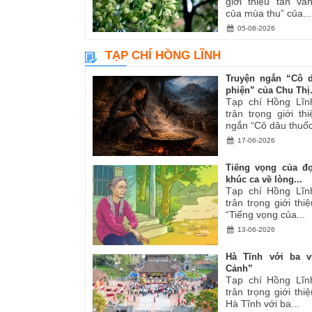
giới thiệu tản v
của mùa thu” của...
05-08-2026
TẠP CHÍ HỒNG LĨNH
Truyện ngắn “Cô 
phiện” của Chu Thị.
Tạp chí Hồng Lĩn
trân trọng giới th
ngắn “Cô dâu thuốc
17-06-2026
Tiếng vọng của đ
khúc ca về lòng...
Tạp chí Hồng Lĩn
trân trọng giới thiệ
“Tiếng vọng của...
13-06-2026
Hà Tĩnh với ba v
Cảnh”
Tạp chí Hồng Lĩn
trân trọng giới thiệ
Hà Tĩnh với ba...