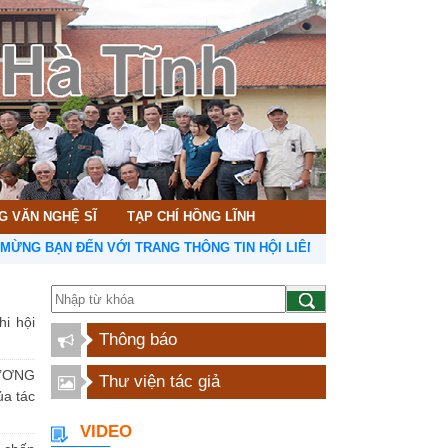
G VĂN NGHỆ SĨ
TẠP CHÍ HỒNG LĨNH
ẠN ĐẾN VỚI TRANG THÔNG TIN HỘI LIÊN HIỆP VĂN HỌC NGHỆ THUẬ
hi hội
Thông báo
ƯƠNG
Thư viện tác giả
a tác
VIDEO