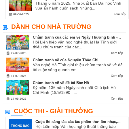
Tháng 6 năm 2025, Nhà xuất bản Đại học Vinh
vừa ấn hành cuốn sách Những...
Xem tiếp
09-06-2025
DÀNH CHO NHÀ TRƯỜNG
Chùm tranh của các em về Ngày Thương binh -...
Hội Liên hiệp văn học nghệ thuật Hà Tĩnh giới
thiệu chùm tranh của các...
Xem tiếp
27-07-2026
Chùm tranh vẽ của Nguyễn Thảo Chi
Văn nghệ Hà Tĩnh giới thiệu chùm tranh vẽ về đề
tài cuộc sống quanh em...
Xem tiếp
11-07-2026
Chùm tranh vẽ về đề tài Bác Hồ
Kỷ niệm 136 năm Ngày sinh nhật Chủ tịch Hồ
Chí Minh (19/5/1890 –...
Xem tiếp
17-05-2026
CUỘC THI - GIẢI THƯỞNG
Cuộc thi sáng tác các tác phẩm thơ, âm nhạc,...
Hội Liên hiệp Văn học nghệ thuật thông báo