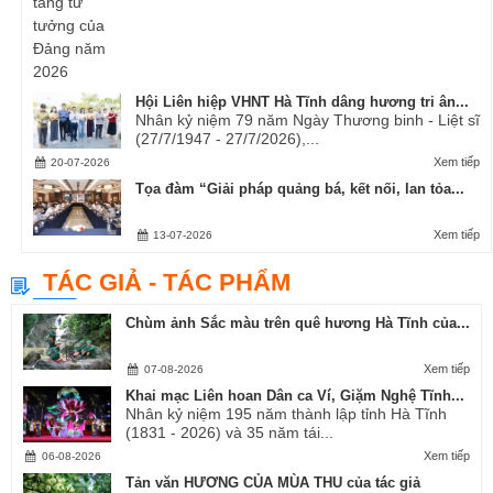
Hội Liên hiệp VHNT Hà Tĩnh dâng hương tri ân...
Nhân kỷ niệm 79 năm Ngày Thương binh - Liệt sĩ
(27/7/1947 - 27/7/2026),...
Xem tiếp
20-07-2026
Tọa đàm “Giải pháp quảng bá, kết nối, lan tỏa...
Xem tiếp
13-07-2026
TÁC GIẢ - TÁC PHẨM
Chùm ảnh Sắc màu trên quê hương Hà Tĩnh của...
Xem tiếp
07-08-2026
Khai mạc Liên hoan Dân ca Ví, Giặm Nghệ Tĩnh...
Nhân kỷ niệm 195 năm thành lập tỉnh Hà Tĩnh
(1831 - 2026) và 35 năm tái...
Xem tiếp
06-08-2026
Tản văn HƯƠNG CỦA MÙA THU của tác giả