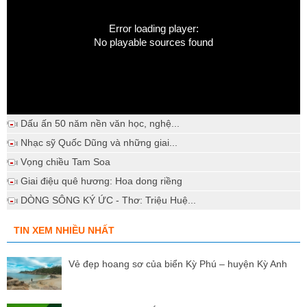
Error loading player:
No playable sources found
Dấu ấn 50 năm nền văn học, nghệ...
Nhạc sỹ Quốc Dũng và những giai...
Vọng chiều Tam Soa
Giai điệu quê hương: Hoa dong riềng
DÒNG SÔNG KÝ ỨC - Thơ: Triệu Huệ...
TIN XEM NHIỀU NHẤT
Vẻ đẹp hoang sơ của biển Kỳ Phú – huyện Kỳ Anh