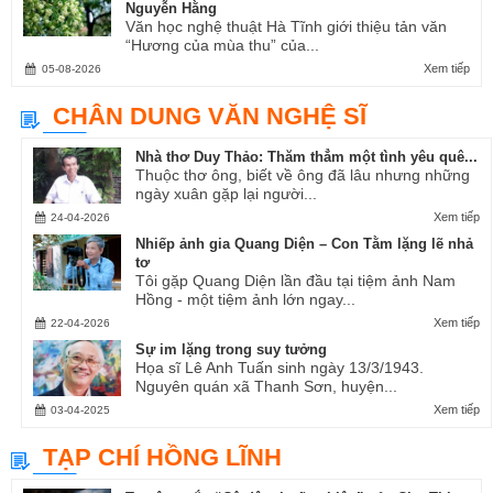
Nguyễn Hằng
Văn học nghệ thuật Hà Tĩnh giới thiệu tản văn
“Hương của mùa thu” của...
Xem tiếp
05-08-2026
CHÂN DUNG VĂN NGHỆ SĨ
Nhà thơ Duy Thảo: Thăm thẳm một tình yêu quê...
Thuộc thơ ông, biết về ông đã lâu nhưng những
ngày xuân gặp lại người...
Xem tiếp
24-04-2026
Nhiếp ảnh gia Quang Diện – Con Tằm lặng lẽ nhả
tơ
Tôi gặp Quang Diện lần đầu tại tiệm ảnh Nam
Hồng - một tiệm ảnh lớn ngay...
Xem tiếp
22-04-2026
Sự im lặng trong suy tưởng
Họa sĩ Lê Anh Tuấn sinh ngày 13/3/1943.
Nguyên quán xã Thanh Sơn, huyện...
Xem tiếp
03-04-2025
TẠP CHÍ HỒNG LĨNH