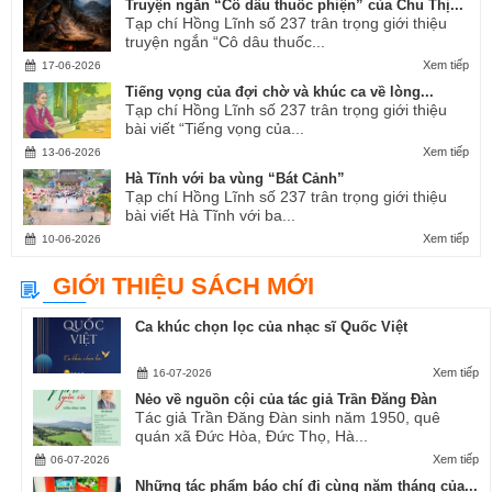
Truyện ngắn “Cô dâu thuốc phiện” của Chu Thị...
Tạp chí Hồng Lĩnh số 237 trân trọng giới thiệu
truyện ngắn “Cô dâu thuốc...
Xem tiếp
17-06-2026
Tiếng vọng của đợi chờ và khúc ca về lòng...
Tạp chí Hồng Lĩnh số 237 trân trọng giới thiệu
bài viết “Tiếng vọng của...
Xem tiếp
13-06-2026
Hà Tĩnh với ba vùng “Bát Cảnh”
Tạp chí Hồng Lĩnh số 237 trân trọng giới thiệu
bài viết Hà Tĩnh với ba...
Xem tiếp
10-06-2026
GIỚI THIỆU SÁCH MỚI
Ca khúc chọn lọc của nhạc sĩ Quốc Việt
Xem tiếp
16-07-2026
Nẻo về nguồn cội của tác giả Trần Đăng Đàn
Tác giả Trần Đăng Đàn sinh năm 1950, quê
quán xã Đức Hòa, Đức Thọ, Hà...
Xem tiếp
06-07-2026
Những tác phẩm báo chí đi cùng năm tháng của...