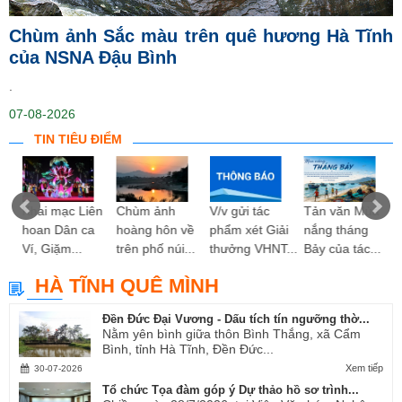
Chùm ảnh Sắc màu trên quê hương Hà Tĩnh
của NSNA Đậu Bình
.
07-08-2026
TIN TIÊU ĐIỂM
ng
Khai mạc Liên
Chùm ảnh
V/v gửi tác
Tản văn Mùa
hoan Dân ca
hoàng hôn về
phẩm xét Giải
nắng tháng
Ví, Giặm...
trên phố núi...
thưởng VHNT...
Bảy của tác...
HÀ TĨNH QUÊ MÌNH
Đền Đức Đại Vương - Dấu tích tín ngưỡng thờ...
Nằm yên bình giữa thôn Bình Thắng, xã Cẩm
Bình, tỉnh Hà Tĩnh, Đền Đức...
Xem tiếp
30-07-2026
Tổ chức Tọa đàm góp ý Dự thảo hồ sơ trình...