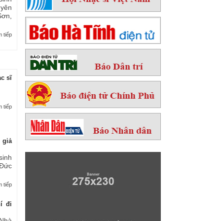
yên
ơn,
 tiếp
c sĩ
 tiếp
 giả
sinh
 Đức
 tiếp
í đi
Nhà