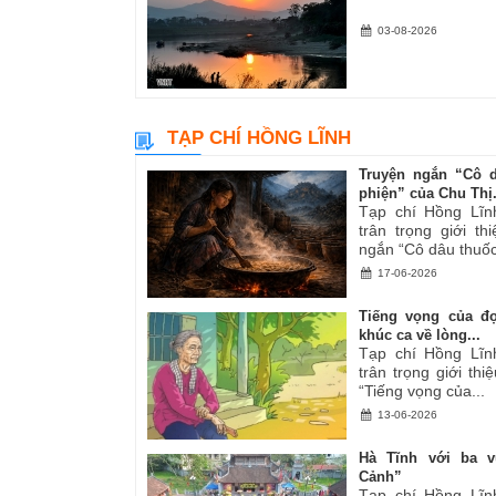
03-08-2026
TẠP CHÍ HỒNG LĨNH
Truyện ngắn “Cô 
phiện” của Chu Thị.
Tạp chí Hồng Lĩn
trân trọng giới th
ngắn “Cô dâu thuốc
17-06-2026
Tiếng vọng của đ
khúc ca về lòng...
Tạp chí Hồng Lĩn
trân trọng giới thiệ
“Tiếng vọng của...
13-06-2026
Hà Tĩnh với ba v
Cảnh”
Tạp chí Hồng Lĩn