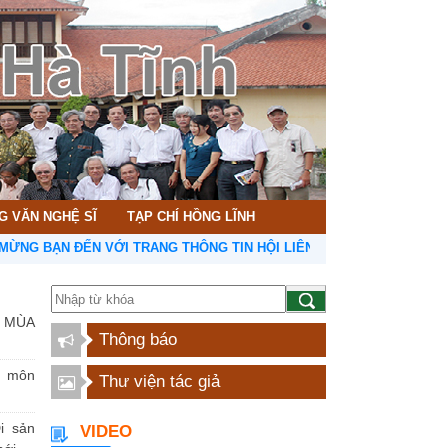
G VĂN NGHỆ SĨ
TẠP CHÍ HỒNG LĨNH
ẠN ĐẾN VỚI TRANG THÔNG TIN HỘI LIÊN HIỆP VĂN HỌC NGHỆ THUẬT
 MÙA
Thông báo
n môn
Thư viện tác giả
i sản
VIDEO