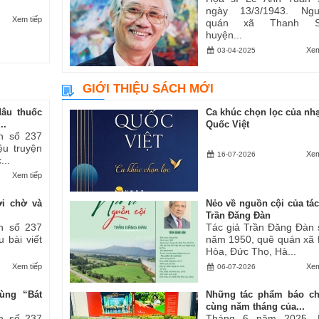
ngày 13/3/1943. Ngu
Xem tiếp
quán xã Thanh S
huyện...
Xem
03-04-2025
GIỚI THIỆU SÁCH MỚI
dâu thuốc
Ca khúc chọn lọc của nhạ
..
Quốc Việt
h số 237
iệu truyện
Xem
16-07-2026
...
Xem tiếp
ợi chờ và
Nẻo về nguồn cội của tác
Trần Đăng Đàn
h số 237
Tác giả Trần Đăng Đàn 
u bài viết
năm 1950, quê quán xã
Hòa, Đức Thọ, Hà...
Xem tiếp
Xem
06-07-2026
ùng “Bát
Những tác phẩm báo ch
cùng năm tháng của...
h số 237
Tháng 6 năm 2025, 