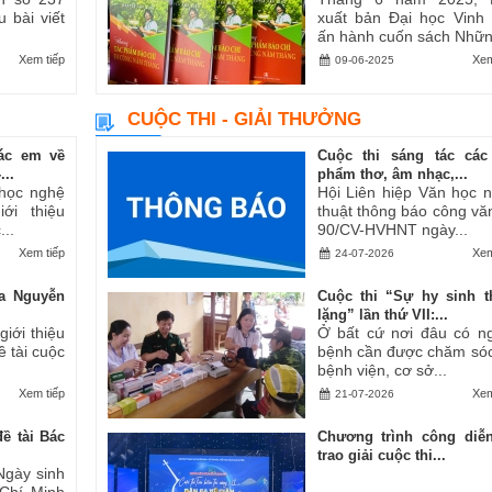
u bài viết
xuất bản Đại học Vinh
ấn hành cuốn sách Những
Xem tiếp
Xem
09-06-2025
CUỘC THI - GIẢI THƯỞNG
ác em về
Cuộc thi sáng tác các
..
phẩm thơ, âm nhạc,...
 học nghệ
Hội Liên hiệp Văn học 
ới thiệu
thuật thông báo công vă
..
90/CV-HVHNT ngày...
Xem tiếp
Xem
24-07-2026
a Nguyễn
Cuộc thi “Sự hy sinh 
lặng” lần thứ VII:...
iới thiệu
Ở bất cứ nơi đâu có n
ề tài cuộc
bệnh cần được chăm sóc
bệnh viện, cơ sở...
Xem tiếp
Xem
21-07-2026
ề tài Bác
Chương trình công diễ
trao giải cuộc thi...
Ngày sinh
 Chí Minh