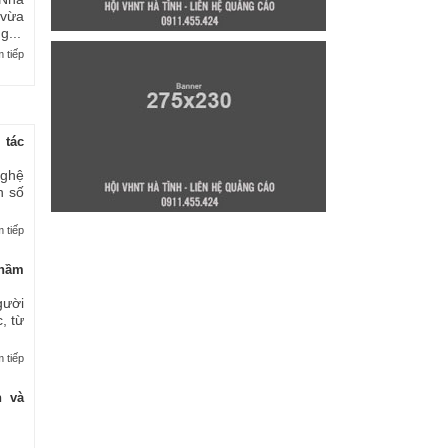
 vừa
...
 tiếp
 tác
nghệ
n số
 tiếp
thầm
gười
, từ
 tiếp
n và