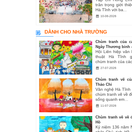
trân trọng giới thiệ
Hà Tĩnh với ba...
10-06-2026
DÀNH CHO NHÀ TRƯỜNG
Chùm tranh của c
Ngày Thương binh -.
Hội Liên hiệp văn
thuật Hà Tĩnh gi
chùm tranh của các.
27-07-2026
Chùm tranh vẽ củ
Thảo Chi
Văn nghệ Hà Tĩnh g
chùm tranh vẽ về đ
sống quanh em...
11-07-2026
Chùm tranh vẽ về đ
Hồ
Kỷ niệm 136 năm 
nhật Chủ tịch Hồ