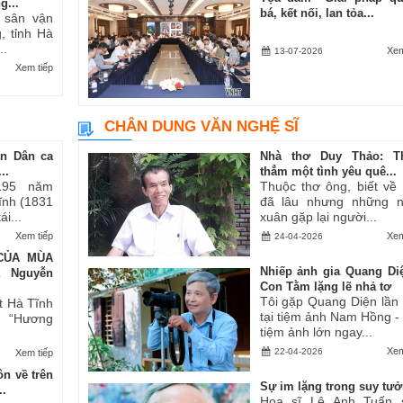
g...
bá, kết nối, lan tỏa...
i sân vận
, tỉnh Hà
..
Xem
13-07-2026
Xem tiếp
CHÂN DUNG VĂN NGHỆ SĨ
an Dân ca
Nhà thơ Duy Thảo: T
..
thẳm một tình yêu quê...
195 năm
Thuộc thơ ông, biết về
Tĩnh (1831
đã lâu nhưng những 
i...
xuân gặp lại người...
Xem tiếp
Xem
24-04-2026
CỦA MÙA
Nhiếp ảnh gia Quang Di
ả Nguyễn
Con Tằm lặng lẽ nhả tơ
Tôi gặp Quang Diện lần
t Hà Tĩnh
tại tiệm ảnh Nam Hồng -
ăn “Hương
tiệm ảnh lớn ngay...
Xem
22-04-2026
Xem tiếp
n về trên
Sự im lặng trong suy tư
..
Họa sĩ Lê Anh Tuấn 