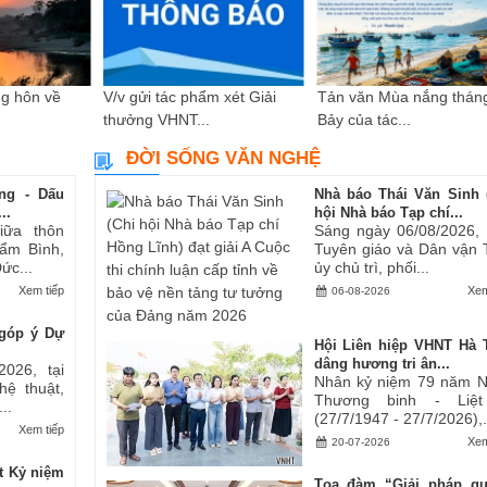
g hôn về
V/v gửi tác phẩm xét Giải
Tản văn Mùa nắng thán
thưởng VHNT...
Bảy của tác...
ĐỜI SỐNG VĂN NGHỆ
ng - Dấu
Nhà báo Thái Văn Sinh 
..
hội Nhà báo Tạp chí...
iữa thôn
Sáng ngày 06/08/2026,
ẩm Bình,
Tuyên giáo và Dân vận 
ức...
ủy chủ trì, phối...
Xem tiếp
Xem
06-08-2026
góp ý Dự
Hội Liên hiệp VHNT Hà 
dâng hương tri ân...
2026, tại
Nhân kỷ niệm 79 năm 
hệ thuật,
Thương binh - Liệt
..
(27/7/1947 - 27/7/2026),.
Xem tiếp
Xem
20-07-2026
t Kỷ niệm
Tọa đàm “Giải pháp q