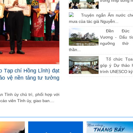
trong nhịp sống 
Truyện ngắn Ấm nước ch
mưa của tác giả Nguyễn...
Đền Đức
Vương - Dấu tíc
ngưỡng thờ
thần...
Tổ chức Tọ
góp ý Dự thảo 
o Tạp chí Hồng Lĩnh) đạt
trình UNESCO kỷ.
bảo vệ nền tảng tư tưởng
 Tỉnh ủy chủ trì, phối hợp với
cáo viên Tỉnh ủy, giao ban....