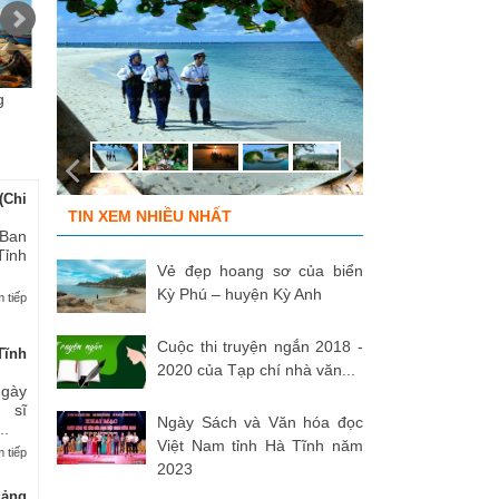
g
Chùm ảnh “Kéo lưới rùng”
ĐỒNG ĐỘI ƠI, CÁC ANH ĐÃ
Tù
của NSNA...
TRỞ VỀ!
củ
(Chi
TIN XEM NHIỀU NHẤT
 Ban
Tỉnh
Vẻ đẹp hoang sơ của biển
Kỳ Phú – huyện Kỳ Anh
 tiếp
Cuộc thi truyện ngắn 2018 -
Tĩnh
2020 của Tạp chí nhà văn...
Ngày
 sĩ
Ngày Sách và Văn hóa đọc
..
Việt Nam tỉnh Hà Tĩnh năm
 tiếp
2023
uảng