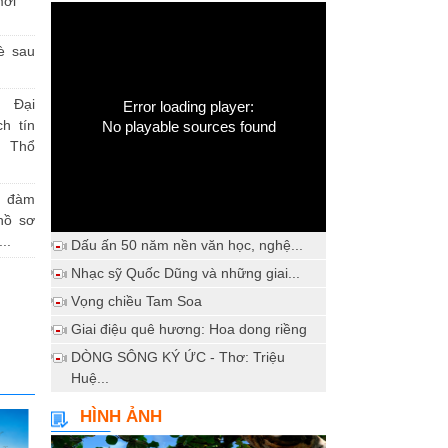
mới
è sau
 Đại
Error loading player:
h tín
No playable sources found
 Thổ
a đàm
hồ sơ
..
Dấu ấn 50 năm nền văn học, nghệ...
Nhạc sỹ Quốc Dũng và những giai...
Vọng chiều Tam Soa
Giai điệu quê hương: Hoa dong riềng
DÒNG SÔNG KÝ ỨC - Thơ: Triệu
Huệ...
HÌNH ẢNH