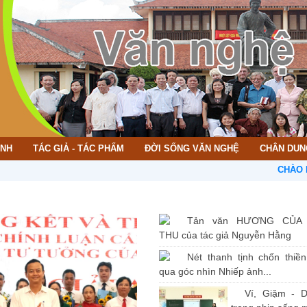
ÌNH
TÁC GIẢ - TÁC PHẨM
ĐỜI SỐNG VĂN NGHỆ
CHÂN DUN
CHÀO MỪNG B
Tản văn HƯƠNG CỦA
THU của tác giả Nguyễn Hằng
Nét thanh tịnh chốn thiề
qua góc nhìn Nhiếp ảnh...
Ví, Giặm - D