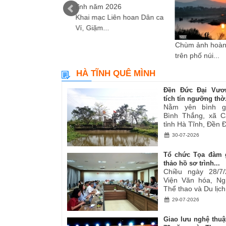
Khai mạc Liên hoan Dân ca
Ví, Giặm...
i sáng tác các tác
Chùm ảnh hoàn
ơ,...
trên phố núi...
HÀ TĨNH QUÊ MÌNH
Đền Đức Đại Vươ
tích tín ngưỡng thờ.
Nằm yên bình g
Bình Thắng, xã C
tỉnh Hà Tĩnh, Đền Đ
30-07-2026
Tổ chức Tọa đàm 
thảo hồ sơ trình...
Chiều ngày 28/7/
Viện Văn hóa, Ng
Thể thao và Du lịch.
29-07-2026
Giao lưu nghệ thuậ