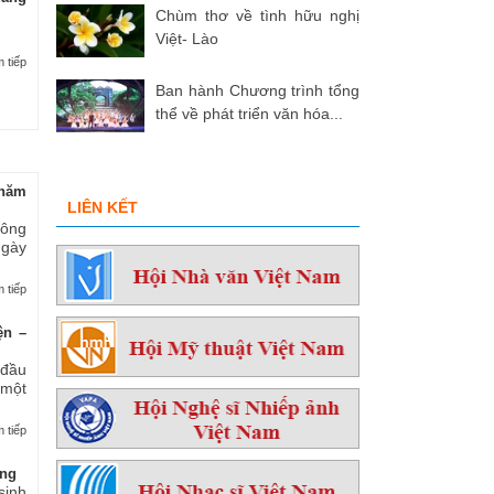
Chùm thơ về tình hữu nghị
Việt- Lào
 tiếp
Ban hành Chương trình tổng
thể về phát triển văn hóa...
hăm
LIÊN KẾT
 ông
ngày
 tiếp
ện –
 đầu
 một
 tiếp
ởng
sinh