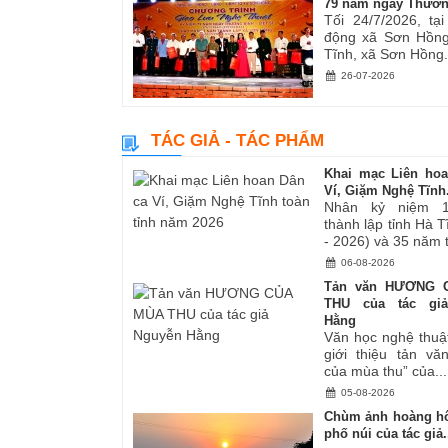
79 năm ngày Thươn
Tối 24/7/2026, tạ
động xã Sơn Hồng
Tĩnh, xã Sơn Hồng.
26-07-2026
TÁC GIẢ - TÁC PHẨM
Khai mạc Liên ho
Ví, Giặm Nghệ Tĩnh.
Nhân kỷ niệm 
thành lập tỉnh Hà 
- 2026) và 35 năm tá
06-08-2026
Tản văn HƯƠNG 
THU của tác gi
Hằng
Văn học nghệ thuậ
giới thiệu tản v
của mùa thu” của...
05-08-2026
Chùm ảnh hoàng hô
phố núi của tác giả.