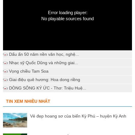
Error loading player:
No playable sources found
Dấu ấn 50 năm nền văn học, nghệ...
Nhạc sỹ Quốc Dũng và những giai...
Vọng chiều Tam Soa
Giai điệu quê hương: Hoa dong riềng
DÒNG SÔNG KÝ ỨC - Thơ: Triệu Huệ...
TIN XEM NHIỀU NHẤT
Vẻ đẹp hoang sơ của biển Kỳ Phú – huyện Kỳ Anh