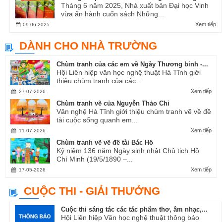
Tháng 6 năm 2025, Nhà xuất bản Đại học Vinh
vừa ấn hành cuốn sách Những...
Xem tiếp
09-06-2025
DÀNH CHO NHÀ TRƯỜNG
Chùm tranh của các em về Ngày Thương binh -...
Hội Liên hiệp văn học nghệ thuật Hà Tĩnh giới
thiệu chùm tranh của các...
Xem tiếp
27-07-2026
Chùm tranh vẽ của Nguyễn Thảo Chi
Văn nghệ Hà Tĩnh giới thiệu chùm tranh vẽ về đề
tài cuộc sống quanh em...
Xem tiếp
11-07-2026
Chùm tranh vẽ về đề tài Bác Hồ
Kỷ niệm 136 năm Ngày sinh nhật Chủ tịch Hồ
Chí Minh (19/5/1890 –...
Xem tiếp
17-05-2026
CUỘC THI - GIẢI THƯỞNG
Cuộc thi sáng tác các tác phẩm thơ, âm nhạc,...
Hội Liên hiệp Văn học nghệ thuật thông báo