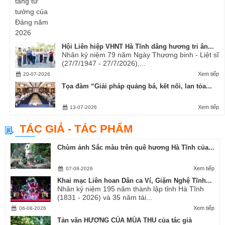
Hội Liên hiệp VHNT Hà Tĩnh dâng hương tri ân...
Nhân kỷ niệm 79 năm Ngày Thương binh - Liệt sĩ
(27/7/1947 - 27/7/2026),...
Xem tiếp
20-07-2026
Tọa đàm “Giải pháp quảng bá, kết nối, lan tỏa...
Xem tiếp
13-07-2026
TÁC GIẢ - TÁC PHẨM
Chùm ảnh Sắc màu trên quê hương Hà Tĩnh của...
Xem tiếp
07-08-2026
Khai mạc Liên hoan Dân ca Ví, Giặm Nghệ Tĩnh...
Nhân kỷ niệm 195 năm thành lập tỉnh Hà Tĩnh
(1831 - 2026) và 35 năm tái...
Xem tiếp
06-08-2026
Tản văn HƯƠNG CỦA MÙA THU của tác giả