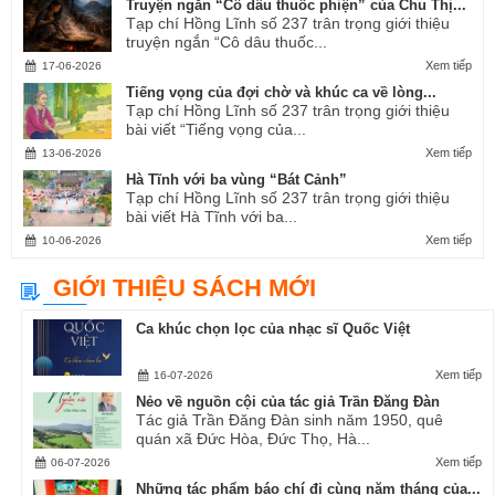
Truyện ngắn “Cô dâu thuốc phiện” của Chu Thị...
Tạp chí Hồng Lĩnh số 237 trân trọng giới thiệu
truyện ngắn “Cô dâu thuốc...
Xem tiếp
17-06-2026
Tiếng vọng của đợi chờ và khúc ca về lòng...
Tạp chí Hồng Lĩnh số 237 trân trọng giới thiệu
bài viết “Tiếng vọng của...
Xem tiếp
13-06-2026
Hà Tĩnh với ba vùng “Bát Cảnh”
Tạp chí Hồng Lĩnh số 237 trân trọng giới thiệu
bài viết Hà Tĩnh với ba...
Xem tiếp
10-06-2026
GIỚI THIỆU SÁCH MỚI
Ca khúc chọn lọc của nhạc sĩ Quốc Việt
Xem tiếp
16-07-2026
Nẻo về nguồn cội của tác giả Trần Đăng Đàn
Tác giả Trần Đăng Đàn sinh năm 1950, quê
quán xã Đức Hòa, Đức Thọ, Hà...
Xem tiếp
06-07-2026
Những tác phẩm báo chí đi cùng năm tháng của...