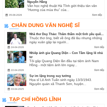
Nguyễn Hằng
Văn học nghệ thuật Hà Tĩnh giới thiệu tản văn
“Hương của mùa thu” của...
Xem tiếp
05-08-2026
CHÂN DUNG VĂN NGHỆ SĨ
Nhà thơ Duy Thảo: Thăm thẳm một tình yêu quê...
Thuộc thơ ông, biết về ông đã lâu nhưng những
ngày xuân gặp lại người...
Xem tiếp
24-04-2026
Nhiếp ảnh gia Quang Diện – Con Tằm lặng lẽ nhả
tơ
Tôi gặp Quang Diện lần đầu tại tiệm ảnh Nam
Hồng - một tiệm ảnh lớn ngay...
Xem tiếp
22-04-2026
Sự im lặng trong suy tưởng
Họa sĩ Lê Anh Tuấn sinh ngày 13/3/1943.
Nguyên quán xã Thanh Sơn, huyện...
Xem tiếp
03-04-2025
TẠP CHÍ HỒNG LĨNH