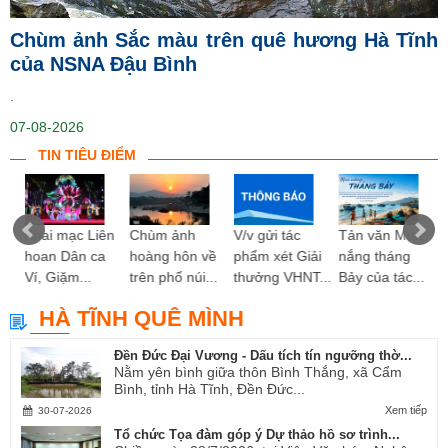
Chùm ảnh Sắc màu trên quê hương Hà Tĩnh
của NSNA Đậu Bình
.
07-08-2026
TIN TIÊU ĐIỂM
ng
Khai mạc Liên
Chùm ảnh
V/v gửi tác
Tản văn Mùa
hoan Dân ca
hoàng hôn về
phẩm xét Giải
nắng tháng
Ví, Giặm...
trên phố núi...
thưởng VHNT...
Bảy của tác...
HÀ TĨNH QUÊ MÌNH
Đền Đức Đại Vương - Dấu tích tín ngưỡng thờ...
Nằm yên bình giữa thôn Bình Thắng, xã Cẩm
Bình, tỉnh Hà Tĩnh, Đền Đức...
Xem tiếp
30-07-2026
Tổ chức Tọa đàm góp ý Dự thảo hồ sơ trình...