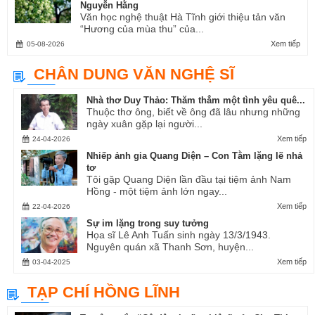
Nguyễn Hằng
Văn học nghệ thuật Hà Tĩnh giới thiệu tản văn
“Hương của mùa thu” của...
Xem tiếp
05-08-2026
CHÂN DUNG VĂN NGHỆ SĨ
Nhà thơ Duy Thảo: Thăm thẳm một tình yêu quê...
Thuộc thơ ông, biết về ông đã lâu nhưng những
ngày xuân gặp lại người...
Xem tiếp
24-04-2026
Nhiếp ảnh gia Quang Diện – Con Tằm lặng lẽ nhả
tơ
Tôi gặp Quang Diện lần đầu tại tiệm ảnh Nam
Hồng - một tiệm ảnh lớn ngay...
Xem tiếp
22-04-2026
Sự im lặng trong suy tưởng
Họa sĩ Lê Anh Tuấn sinh ngày 13/3/1943.
Nguyên quán xã Thanh Sơn, huyện...
Xem tiếp
03-04-2025
TẠP CHÍ HỒNG LĨNH