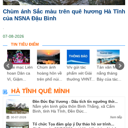
Chùm ảnh Sắc màu trên quê hương Hà Tĩnh
của NSNA Đậu Bình
.
07-08-2026
TIN TIÊU ĐIỂM
ng
Khai mạc Liên
Chùm ảnh
V/v gửi tác
Tản văn Mùa
hoan Dân ca
hoàng hôn về
phẩm xét Giải
nắng tháng
Ví, Giặm...
trên phố núi...
thưởng VHNT...
Bảy của tác...
HÀ TĨNH QUÊ MÌNH
Đền Đức Đại Vương - Dấu tích tín ngưỡng thờ...
Nằm yên bình giữa thôn Bình Thắng, xã Cẩm
Bình, tỉnh Hà Tĩnh, Đền Đức...
Xem tiếp
30-07-2026
Tổ chức Tọa đàm góp ý Dự thảo hồ sơ trình...