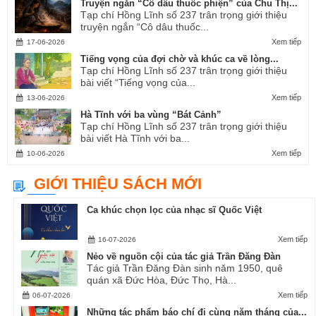
Truyện ngắn “Cô dâu thuốc phiện” của Chu Thị...
Tạp chí Hồng Lĩnh số 237 trân trọng giới thiệu
truyện ngắn “Cô dâu thuốc...
Xem tiếp
17-06-2026
Tiếng vọng của đợi chờ và khúc ca về lòng...
Tạp chí Hồng Lĩnh số 237 trân trọng giới thiệu
bài viết “Tiếng vọng của...
Xem tiếp
13-06-2026
Hà Tĩnh với ba vùng “Bát Cảnh”
Tạp chí Hồng Lĩnh số 237 trân trọng giới thiệu
bài viết Hà Tĩnh với ba...
Xem tiếp
10-06-2026
GIỚI THIỆU SÁCH MỚI
Ca khúc chọn lọc của nhạc sĩ Quốc Việt
Xem tiếp
16-07-2026
Nẻo về nguồn cội của tác giả Trần Đăng Đàn
Tác giả Trần Đăng Đàn sinh năm 1950, quê
quán xã Đức Hòa, Đức Thọ, Hà...
Xem tiếp
06-07-2026
Những tác phẩm báo chí đi cùng năm tháng của...