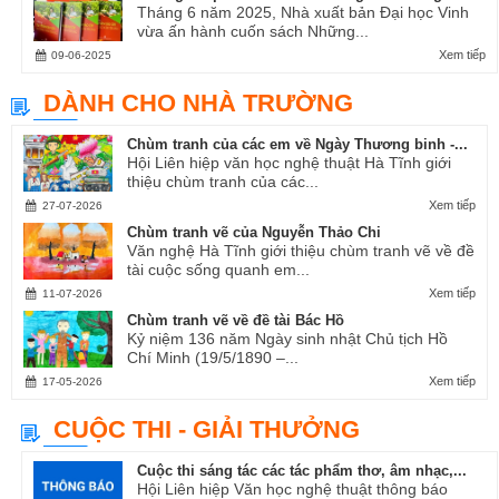
Tháng 6 năm 2025, Nhà xuất bản Đại học Vinh
vừa ấn hành cuốn sách Những...
Xem tiếp
09-06-2025
DÀNH CHO NHÀ TRƯỜNG
Chùm tranh của các em về Ngày Thương binh -...
Hội Liên hiệp văn học nghệ thuật Hà Tĩnh giới
thiệu chùm tranh của các...
Xem tiếp
27-07-2026
Chùm tranh vẽ của Nguyễn Thảo Chi
Văn nghệ Hà Tĩnh giới thiệu chùm tranh vẽ về đề
tài cuộc sống quanh em...
Xem tiếp
11-07-2026
Chùm tranh vẽ về đề tài Bác Hồ
Kỷ niệm 136 năm Ngày sinh nhật Chủ tịch Hồ
Chí Minh (19/5/1890 –...
Xem tiếp
17-05-2026
CUỘC THI - GIẢI THƯỞNG
Cuộc thi sáng tác các tác phẩm thơ, âm nhạc,...
Hội Liên hiệp Văn học nghệ thuật thông báo