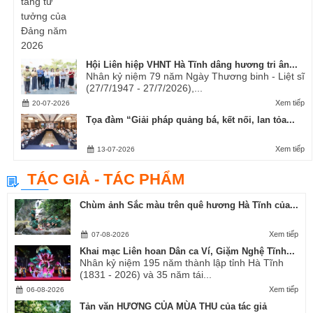
Hội Liên hiệp VHNT Hà Tĩnh dâng hương tri ân...
Nhân kỷ niệm 79 năm Ngày Thương binh - Liệt sĩ
(27/7/1947 - 27/7/2026),...
Xem tiếp
20-07-2026
Tọa đàm “Giải pháp quảng bá, kết nối, lan tỏa...
Xem tiếp
13-07-2026
TÁC GIẢ - TÁC PHẨM
Chùm ảnh Sắc màu trên quê hương Hà Tĩnh của...
Xem tiếp
07-08-2026
Khai mạc Liên hoan Dân ca Ví, Giặm Nghệ Tĩnh...
Nhân kỷ niệm 195 năm thành lập tỉnh Hà Tĩnh
(1831 - 2026) và 35 năm tái...
Xem tiếp
06-08-2026
Tản văn HƯƠNG CỦA MÙA THU của tác giả