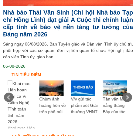
Nhà báo Thái Văn Sinh (Chi hội Nhà báo Tạp
chí Hồng Lĩnh) đạt giải A Cuộc thi chính luận
cấp tỉnh về bảo vệ nền tảng tư tưởng của
Đảng năm 2026
Sáng ngày 06/08/2026, Ban Tuyên giáo và Dân vận Tỉnh ủy chủ trì,
phối hợp với các cơ quan, đơn vị liên quan tổ chức Hội nghị Báo
cáo viên Tỉnh ủy, giao ban....
06-08-2026
TIN TIÊU ĐIỂM
ng
Chùm ảnh
V/v gửi tác
Tản văn Mùa
hoàng hôn về
phẩm xét Giải
nắng tháng
trên phố núi...
thưởng VHNT...
Bảy của tác...
Khai mạc Liên
hoan Dân ca