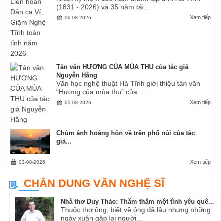
(1831 - 2026) và 35 năm tái...
Xem tiếp
06-08-2026
Tản văn HƯƠNG CỦA MÙA THU của tác giả
Nguyễn Hằng
Văn học nghệ thuật Hà Tĩnh giới thiệu tản văn
“Hương của mùa thu” của...
Xem tiếp
05-08-2026
Chùm ảnh hoàng hôn về trên phố núi của tác
giả...
Xem tiếp
03-08-2026
CHÂN DUNG VĂN NGHỆ SĨ
Nhà thơ Duy Thảo: Thăm thẳm một tình yêu quê...
Thuộc thơ ông, biết về ông đã lâu nhưng những
ngày xuân gặp lại người...