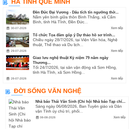
HÀ TĨNH QUÊ MÌNH
Ví, Giặm...
Đền Đức Đại Vương - Dấu tích tín ngưỡng thờ...
Nằm yên bình giữa thôn Bình Thắng, xã Cẩm
Bình, tỉnh Hà Tĩnh, Đền Đức...
Xem tiếp
30-07-2026
Tổ chức Tọa đàm góp ý Dự thảo hồ sơ trình...
Chiều ngày 28/7/2026, tại Viện Văn hóa, Nghệ
thuật, Thể thao và Du lịch...
Xem tiếp
29-07-2026
Giao lưu nghệ thuật Kỷ niệm 79 năm ngày
Thương...
Tối 24/7/2026, tại sân vận động xã Sơn Hồng,
tỉnh Hà Tĩnh, xã Sơn Hồng...
Xem tiếp
26-07-2026
ĐỜI SỐNG VĂN NGHỆ
Nhà báo Thái Văn Sinh (Chi hội Nhà báo Tạp chí...
Sáng ngày 06/08/2026, Ban Tuyên giáo và Dân
vận Tỉnh ủy chủ trì, phối...
Xem tiếp
06-08-2026