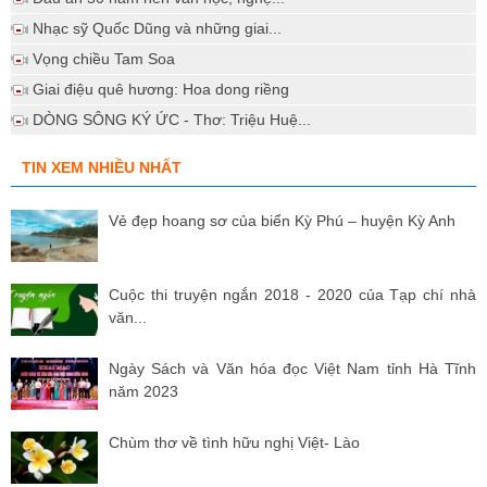
Nhạc sỹ Quốc Dũng và những giai...
Vọng chiều Tam Soa
Giai điệu quê hương: Hoa dong riềng
DÒNG SÔNG KÝ ỨC - Thơ: Triệu Huệ...
TIN XEM NHIỀU NHẤT
Vẻ đẹp hoang sơ của biển Kỳ Phú – huyện Kỳ Anh
Cuộc thi truyện ngắn 2018 - 2020 của Tạp chí nhà
văn...
Ngày Sách và Văn hóa đọc Việt Nam tỉnh Hà Tĩnh
năm 2023
Chùm thơ về tình hữu nghị Việt- Lào