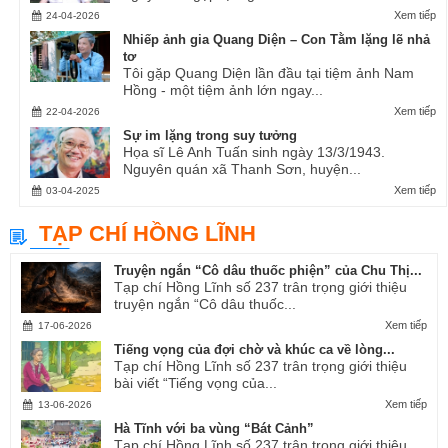
Xem tiếp
24-04-2026
Nhiếp ảnh gia Quang Diện – Con Tằm lặng lẽ nhả
tơ
Tôi gặp Quang Diện lần đầu tại tiệm ảnh Nam
Hồng - một tiệm ảnh lớn ngay...
Xem tiếp
22-04-2026
Sự im lặng trong suy tưởng
Họa sĩ Lê Anh Tuấn sinh ngày 13/3/1943.
Nguyên quán xã Thanh Sơn, huyện...
Xem tiếp
03-04-2025
TẠP CHÍ HỒNG LĨNH
Truyện ngắn “Cô dâu thuốc phiện” của Chu Thị...
Tạp chí Hồng Lĩnh số 237 trân trọng giới thiệu
truyện ngắn “Cô dâu thuốc...
Xem tiếp
17-06-2026
Tiếng vọng của đợi chờ và khúc ca về lòng...
Tạp chí Hồng Lĩnh số 237 trân trọng giới thiệu
bài viết “Tiếng vọng của...
Xem tiếp
13-06-2026
Hà Tĩnh với ba vùng “Bát Cảnh”
Tạp chí Hồng Lĩnh số 237 trân trọng giới thiệu