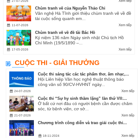
Xem tiếp
27-07-2026
Chùm tranh vẽ của Nguyễn Thảo Chi
Văn nghệ Hà Tĩnh giới thiệu chùm tranh vẽ về đề
tài cuộc sống quanh em...
Xem tiếp
11-07-2026
Chùm tranh vẽ về đề tài Bác Hồ
Kỷ niệm 136 năm Ngày sinh nhật Chủ tịch Hồ
Chí Minh (19/5/1890 –...
Xem tiếp
17-05-2026
CUỘC THI - GIẢI THƯỞNG
Cuộc thi sáng tác các tác phẩm thơ, âm nhạc,...
Hội Liên hiệp Văn học nghệ thuật thông báo
công văn số 90/CV-HVHNT ngày...
Xem tiếp
24-07-2026
Cuộc thi “Sự hy sinh thầm lặng” lần thứ VII:...
Ở bất cứ nơi đâu có người bệnh cần được chăm
sóc, từ bệnh viện, cơ sở...
Xem tiếp
21-07-2026
Chương trình công diễn và trao giải cuộc thi...
Xem tiếp
18-11-2024