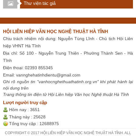
Thư viện tác giả
HỘI LIÊN HIỆP VĂN HỌC NGHỆ THUẬT HÀ TĨNH
Chịu trách nhiệm nội dung: Nguyễn Tùng Lĩnh - Chủ tịch Hội Liên
hiệp VHNT Hà Tĩnh
Địa chỉ: Số 100 - Nguyễn Trung Thiên - Phường Thành Sen - Hà
Tĩnh
Điện thoại: 02393 855345
Email:
vannghehatinhdientu@gmail.com
Ghi rõ nguồn tin "vanhocnghethuathatinh.org.vn" khi phát hành lại
nội dung trên
Trang thông tin điện tử Hội Liên hiệp Văn học Nghệ thuật Hà Tĩnh
Lượt người truy cập
Hôm nay :
3651
Tháng này :
25628
Tổng truy cập :
12688975
COPYRIGHT © 2017 HỘI LIÊN HIỆP VĂN HỌC NGHỆ THUẬT HÀ TĨNH. ALL