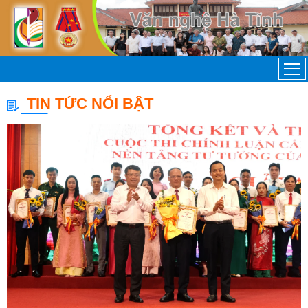
TIN TỨC NỔI BẬT