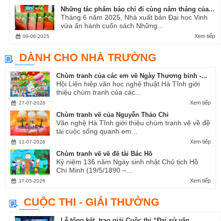
Những tác phẩm báo chí đi cùng năm tháng của...
Tháng 6 năm 2025, Nhà xuất bản Đại học Vinh
vừa ấn hành cuốn sách Những...
Xem tiếp
09-06-2025
DÀNH CHO NHÀ TRƯỜNG
Chùm tranh của các em về Ngày Thương binh -...
Hội Liên hiệp văn học nghệ thuật Hà Tĩnh giới
thiệu chùm tranh của các...
Xem tiếp
27-07-2026
Chùm tranh vẽ của Nguyễn Thảo Chi
Văn nghệ Hà Tĩnh giới thiệu chùm tranh vẽ về đề
tài cuộc sống quanh em...
Xem tiếp
11-07-2026
Chùm tranh vẽ về đề tài Bác Hồ
Kỷ niệm 136 năm Ngày sinh nhật Chủ tịch Hồ
Chí Minh (19/5/1890 –...
Xem tiếp
17-05-2026
CUỘC THI - GIẢI THƯỞNG
Lễ tổng kết, trao giải Cuộc thi “Đại sứ văn...