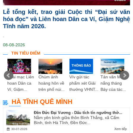
Lễ tổng kết, trao giải Cuộc thi “Đại sứ văn
hóa đọc” và Liên hoan Dân ca Ví, Giặm Nghệ
Tĩnh năm 2026.
.
08-08-2026
TIN TIÊU ĐIỂM
ng
Khai mạc Liên
Chùm ảnh
V/v gửi tác
Tản văn Mùa
hoan Dân ca
hoàng hôn về
phẩm xét Giải
nắng tháng
Ví, Giặm...
trên phố núi...
thưởng VHNT...
Bảy của tác...
HÀ TĨNH QUÊ MÌNH
Đền Đức Đại Vương - Dấu tích tín ngưỡng thờ...
Nằm yên bình giữa thôn Bình Thắng, xã Cẩm
Bình, tỉnh Hà Tĩnh, Đền Đức...
Xem tiếp
30-07-2026