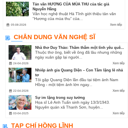
Tản văn HƯƠNG CỦA MÙA THU của tác giả
Nguyễn Hằng
Văn học nghệ thuật Hà Tĩnh giới thiệu tản văn
“Hương của mùa thu” của...
Xem tiếp
05-08-2026
CHÂN DUNG VĂN NGHỆ SĨ
Nhà thơ Duy Thảo: Thăm thẳm một tình yêu quê...
Thuộc thơ ông, biết về ông đã lâu nhưng những
ngày xuân gặp lại người...
Xem tiếp
24-04-2026
Nhiếp ảnh gia Quang Diện – Con Tằm lặng lẽ nhả
tơ
Tôi gặp Quang Diện lần đầu tại tiệm ảnh Nam
Hồng - một tiệm ảnh lớn ngay...
Xem tiếp
22-04-2026
Sự im lặng trong suy tưởng
Họa sĩ Lê Anh Tuấn sinh ngày 13/3/1943.
Nguyên quán xã Thanh Sơn, huyện...
Xem tiếp
03-04-2025
TẠP CHÍ HỒNG LĨNH