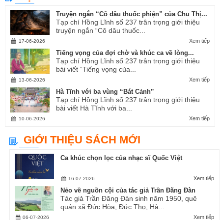
Truyện ngắn “Cô dâu thuốc phiện” của Chu Thị...
Tạp chí Hồng Lĩnh số 237 trân trọng giới thiệu
truyện ngắn “Cô dâu thuốc...
Xem tiếp
17-06-2026
Tiếng vọng của đợi chờ và khúc ca về lòng...
Tạp chí Hồng Lĩnh số 237 trân trọng giới thiệu
bài viết “Tiếng vọng của...
Xem tiếp
13-06-2026
Hà Tĩnh với ba vùng “Bát Cảnh”
Tạp chí Hồng Lĩnh số 237 trân trọng giới thiệu
bài viết Hà Tĩnh với ba...
Xem tiếp
10-06-2026
GIỚI THIỆU SÁCH MỚI
Ca khúc chọn lọc của nhạc sĩ Quốc Việt
Xem tiếp
16-07-2026
Nẻo về nguồn cội của tác giả Trần Đăng Đàn
Tác giả Trần Đăng Đàn sinh năm 1950, quê
quán xã Đức Hòa, Đức Thọ, Hà...
Xem tiếp
06-07-2026