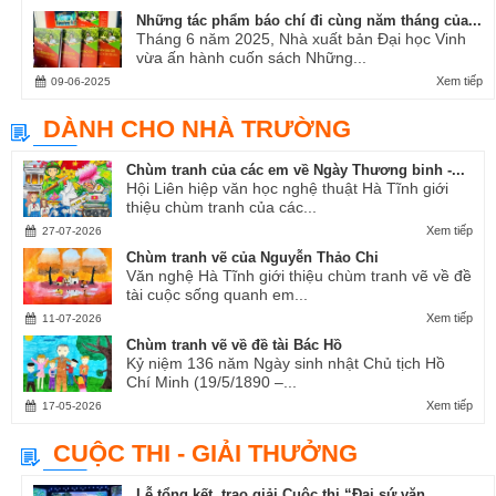
Những tác phẩm báo chí đi cùng năm tháng của...
Tháng 6 năm 2025, Nhà xuất bản Đại học Vinh
vừa ấn hành cuốn sách Những...
Xem tiếp
09-06-2025
DÀNH CHO NHÀ TRƯỜNG
Chùm tranh của các em về Ngày Thương binh -...
Hội Liên hiệp văn học nghệ thuật Hà Tĩnh giới
thiệu chùm tranh của các...
Xem tiếp
27-07-2026
Chùm tranh vẽ của Nguyễn Thảo Chi
Văn nghệ Hà Tĩnh giới thiệu chùm tranh vẽ về đề
tài cuộc sống quanh em...
Xem tiếp
11-07-2026
Chùm tranh vẽ về đề tài Bác Hồ
Kỷ niệm 136 năm Ngày sinh nhật Chủ tịch Hồ
Chí Minh (19/5/1890 –...
Xem tiếp
17-05-2026
CUỘC THI - GIẢI THƯỞNG
Lễ tổng kết, trao giải Cuộc thi “Đại sứ văn...