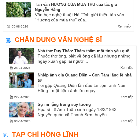
Tản văn HƯƠNG CỦA MÙA THU của tác giả
Nguyễn Hằng
Văn học nghệ thuật Hà Tĩnh giới thiệu tản văn
“Hương của mùa thu” của...
Xem tiếp
05-08-2026
CHÂN DUNG VĂN NGHỆ SĨ
Nhà thơ Duy Thảo: Thăm thẳm một tình yêu quê...
Thuộc thơ ông, biết về ông đã lâu nhưng những
ngày xuân gặp lại người...
Xem tiếp
24-04-2026
Nhiếp ảnh gia Quang Diện – Con Tằm lặng lẽ nhả
tơ
Tôi gặp Quang Diện lần đầu tại tiệm ảnh Nam
Hồng - một tiệm ảnh lớn ngay...
Xem tiếp
22-04-2026
Sự im lặng trong suy tưởng
Họa sĩ Lê Anh Tuấn sinh ngày 13/3/1943.
Nguyên quán xã Thanh Sơn, huyện...
Xem tiếp
03-04-2025
TẠP CHÍ HỒNG LĨNH