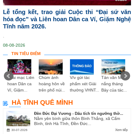
Lễ tổng kết, trao giải Cuộc thi “Đại sứ văn
hóa đọc” và Liên hoan Dân ca Ví, Giặm Nghệ
Tĩnh năm 2026.
.
08-08-2026
TIN TIÊU ĐIỂM
ng
Khai mạc Liên
Chùm ảnh
V/v gửi tác
Tản văn Mùa
hoan Dân ca
hoàng hôn về
phẩm xét Giải
nắng tháng
Ví, Giặm...
trên phố núi...
thưởng VHNT...
Bảy của tác...
HÀ TĨNH QUÊ MÌNH
Đền Đức Đại Vương - Dấu tích tín ngưỡng thờ...
Nằm yên bình giữa thôn Bình Thắng, xã Cẩm
Bình, tỉnh Hà Tĩnh, Đền Đức...
Xem tiếp
30-07-2026