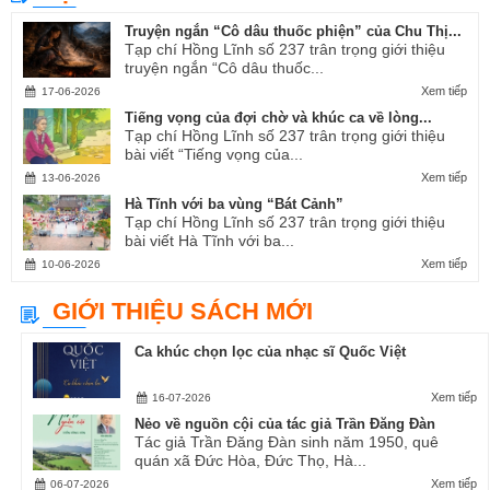
Truyện ngắn “Cô dâu thuốc phiện” của Chu Thị...
Tạp chí Hồng Lĩnh số 237 trân trọng giới thiệu
truyện ngắn “Cô dâu thuốc...
Xem tiếp
17-06-2026
Tiếng vọng của đợi chờ và khúc ca về lòng...
Tạp chí Hồng Lĩnh số 237 trân trọng giới thiệu
bài viết “Tiếng vọng của...
Xem tiếp
13-06-2026
Hà Tĩnh với ba vùng “Bát Cảnh”
Tạp chí Hồng Lĩnh số 237 trân trọng giới thiệu
bài viết Hà Tĩnh với ba...
Xem tiếp
10-06-2026
GIỚI THIỆU SÁCH MỚI
Ca khúc chọn lọc của nhạc sĩ Quốc Việt
Xem tiếp
16-07-2026
Nẻo về nguồn cội của tác giả Trần Đăng Đàn
Tác giả Trần Đăng Đàn sinh năm 1950, quê
quán xã Đức Hòa, Đức Thọ, Hà...
Xem tiếp
06-07-2026