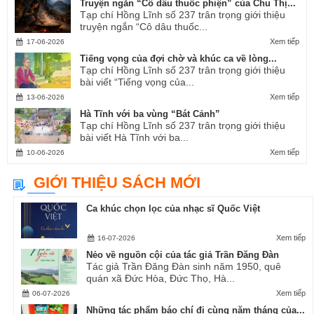
Truyện ngắn “Cô dâu thuốc phiện” của Chu Thị...
Tạp chí Hồng Lĩnh số 237 trân trọng giới thiệu
truyện ngắn “Cô dâu thuốc...
Xem tiếp
17-06-2026
Tiếng vọng của đợi chờ và khúc ca về lòng...
Tạp chí Hồng Lĩnh số 237 trân trọng giới thiệu
bài viết “Tiếng vọng của...
Xem tiếp
13-06-2026
Hà Tĩnh với ba vùng “Bát Cảnh”
Tạp chí Hồng Lĩnh số 237 trân trọng giới thiệu
bài viết Hà Tĩnh với ba...
Xem tiếp
10-06-2026
GIỚI THIỆU SÁCH MỚI
Ca khúc chọn lọc của nhạc sĩ Quốc Việt
Xem tiếp
16-07-2026
Nẻo về nguồn cội của tác giả Trần Đăng Đàn
Tác giả Trần Đăng Đàn sinh năm 1950, quê
quán xã Đức Hòa, Đức Thọ, Hà...
Xem tiếp
06-07-2026
Những tác phẩm báo chí đi cùng năm tháng của...