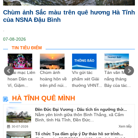
Chùm ảnh Sắc màu trên quê hương Hà Tĩnh
của NSNA Đậu Bình
.
07-08-2026
TIN TIÊU ĐIỂM
ng
Khai mạc Liên
Chùm ảnh
V/v gửi tác
Tản văn Mùa
hoan Dân ca
hoàng hôn về
phẩm xét Giải
nắng tháng
Ví, Giặm...
trên phố núi...
thưởng VHNT...
Bảy của tác...
HÀ TĨNH QUÊ MÌNH
Đền Đức Đại Vương - Dấu tích tín ngưỡng thờ...
Nằm yên bình giữa thôn Bình Thắng, xã Cẩm
Bình, tỉnh Hà Tĩnh, Đền Đức...
Xem tiếp
30-07-2026
Tổ chức Tọa đàm góp ý Dự thảo hồ sơ trình...