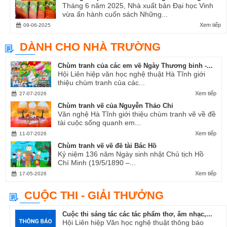
Tháng 6 năm 2025, Nhà xuất bản Đại học Vinh
vừa ấn hành cuốn sách Những...
Xem tiếp
09-06-2025
DÀNH CHO NHÀ TRƯỜNG
Chùm tranh của các em về Ngày Thương binh -...
Hội Liên hiệp văn học nghệ thuật Hà Tĩnh giới
thiệu chùm tranh của các...
Xem tiếp
27-07-2026
Chùm tranh vẽ của Nguyễn Thảo Chi
Văn nghệ Hà Tĩnh giới thiệu chùm tranh vẽ về đề
tài cuộc sống quanh em...
Xem tiếp
11-07-2026
Chùm tranh vẽ về đề tài Bác Hồ
Kỷ niệm 136 năm Ngày sinh nhật Chủ tịch Hồ
Chí Minh (19/5/1890 –...
Xem tiếp
17-05-2026
CUỘC THI - GIẢI THƯỞNG
Cuộc thi sáng tác các tác phẩm thơ, âm nhạc,...
Hội Liên hiệp Văn học nghệ thuật thông báo