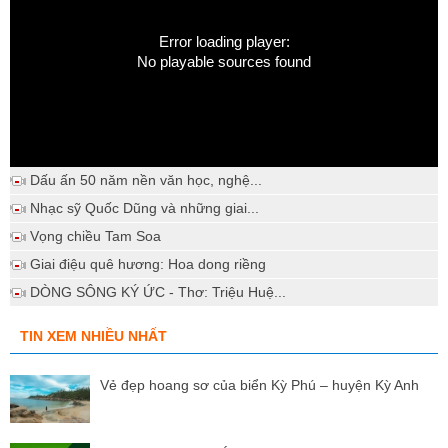
Error loading player:
No playable sources found
Dấu ấn 50 năm nền văn học, nghệ...
Nhạc sỹ Quốc Dũng và những giai...
Vọng chiều Tam Soa
Giai điệu quê hương: Hoa dong riềng
DÒNG SÔNG KÝ ỨC - Thơ: Triệu Huệ...
TIN XEM NHIỀU NHẤT
Vẻ đẹp hoang sơ của biển Kỳ Phú – huyện Kỳ Anh