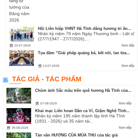
Hội Liên hiệp VHNT Hà Tĩnh dâng hương tri ân...
Nhân kỷ niệm 79 năm Ngày Thương binh - Liệt sĩ
(27/7/1947 - 27/7/2026),...
Xem tiếp
20-07-2026
Tọa đàm “Giải pháp quảng bá, kết nối, lan tỏa...
Xem tiếp
13-07-2026
TÁC GIẢ - TÁC PHẨM
Chùm ảnh Sắc màu trên quê hương Hà Tĩnh của...
Xem tiếp
07-08-2026
Khai mạc Liên hoan Dân ca Ví, Giặm Nghệ Tĩnh...
Nhân kỷ niệm 195 năm thành lập tỉnh Hà Tĩnh
(1831 - 2026) và 35 năm tái...
Xem tiếp
06-08-2026
Tản văn HƯƠNG CỦA MÙA THU của tác giả