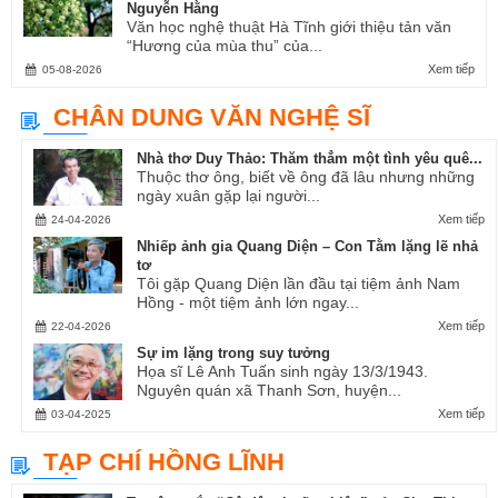
Nguyễn Hằng
Văn học nghệ thuật Hà Tĩnh giới thiệu tản văn
“Hương của mùa thu” của...
Xem tiếp
05-08-2026
CHÂN DUNG VĂN NGHỆ SĨ
Nhà thơ Duy Thảo: Thăm thẳm một tình yêu quê...
Thuộc thơ ông, biết về ông đã lâu nhưng những
ngày xuân gặp lại người...
Xem tiếp
24-04-2026
Nhiếp ảnh gia Quang Diện – Con Tằm lặng lẽ nhả
tơ
Tôi gặp Quang Diện lần đầu tại tiệm ảnh Nam
Hồng - một tiệm ảnh lớn ngay...
Xem tiếp
22-04-2026
Sự im lặng trong suy tưởng
Họa sĩ Lê Anh Tuấn sinh ngày 13/3/1943.
Nguyên quán xã Thanh Sơn, huyện...
Xem tiếp
03-04-2025
TẠP CHÍ HỒNG LĨNH