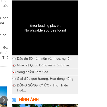
h chốn
a góc
i sản
mới
Error loading player:
No playable sources found
è sau
 Đại
h tín
 Thổ
Dấu ấn 50 năm nền văn học, nghệ...
Nhạc sỹ Quốc Dũng và những giai...
Vọng chiều Tam Soa
Giai điệu quê hương: Hoa dong riềng
DÒNG SÔNG KÝ ỨC - Thơ: Triệu
Huệ...
HÌNH ẢNH