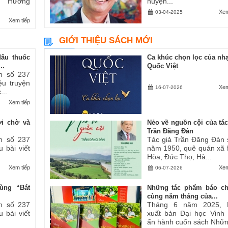
ăn “Hương
huyện...
Xem
03-04-2025
Xem tiếp
GIỚI THIỆU SÁCH MỚI
dâu thuốc
Ca khúc chọn lọc của nhạ
..
Quốc Việt
h số 237
iệu truyện
Xem
16-07-2026
...
Xem tiếp
ợi chờ và
Nẻo về nguồn cội của tác
Trần Đăng Đàn
h số 237
Tác giả Trần Đăng Đàn 
u bài viết
năm 1950, quê quán xã
Hòa, Đức Thọ, Hà...
Xem tiếp
Xem
06-07-2026
ùng “Bát
Những tác phẩm báo ch
cùng năm tháng của...
h số 237
Tháng 6 năm 2025, 
u bài viết
xuất bản Đại học Vinh
ấn hành cuốn sách Những