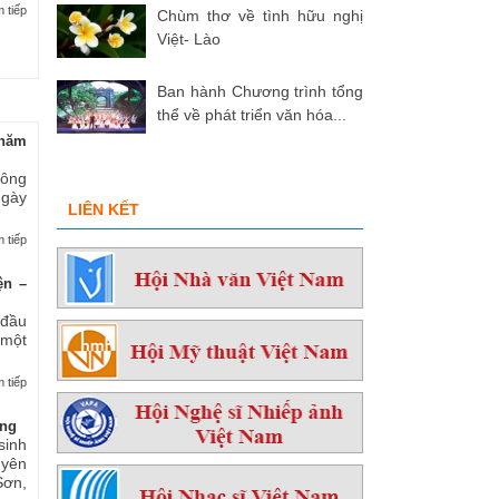
 tiếp
Chùm thơ về tình hữu nghị
Việt- Lào
Ban hành Chương trình tổng
thể về phát triển văn hóa...
hăm
 ông
ngày
LIÊN KẾT
 tiếp
ện –
 đầu
 một
 tiếp
ởng
sinh
yên
ơn,