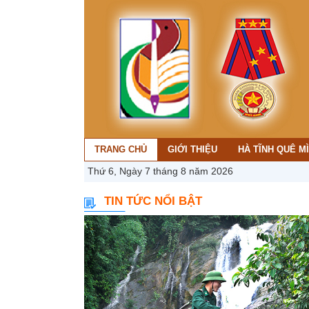
TRANG CHỦ
GIỚI THIỆU
HÀ TĨNH QUÊ M
Thứ 6, Ngày 7 tháng 8 năm 2026
TIN TỨC NỔI BẬT