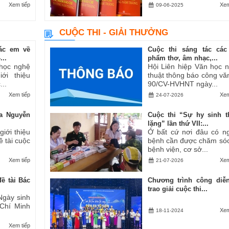
Xem tiếp
Xem
09-06-2025
CUỘC THI - GIẢI THƯỞNG
ác em về
Cuộc thi sáng tác các
..
phẩm thơ, âm nhạc,...
 học nghệ
Hội Liên hiệp Văn học 
ới thiệu
thuật thông báo công vă
..
90/CV-HVHNT ngày...
Xem tiếp
Xem
24-07-2026
a Nguyễn
Cuộc thi “Sự hy sinh 
lặng” lần thứ VII:...
iới thiệu
Ở bất cứ nơi đâu có n
ề tài cuộc
bệnh cần được chăm sóc
bệnh viện, cơ sở...
Xem tiếp
Xem
21-07-2026
ề tài Bác
Chương trình công diễ
trao giải cuộc thi...
Ngày sinh
 Chí Minh
Xem
18-11-2024
Xem tiếp