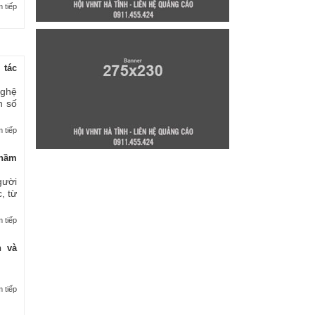
 tiếp
 tác
nghệ
n số
 tiếp
thầm
gười
, từ
 tiếp
n và
 tiếp