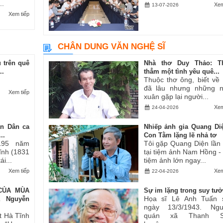
..
Xem
13-07-2026
Xem tiếp
CHÂN DUNG VĂN NGHỆ SĨ
 trên quê
Nhà thơ Duy Thảo: T
..
thẳm một tình yêu quê...
Thuộc thơ ông, biết về
đã lâu nhưng những 
Xem tiếp
xuân gặp lại người...
Xem
24-04-2026
an Dân ca
Nhiếp ảnh gia Quang Di
..
Con Tằm lặng lẽ nhả tơ
195 năm
Tôi gặp Quang Diện lần
Tĩnh (1831
tại tiệm ảnh Nam Hồng -
i...
tiệm ảnh lớn ngay...
Xem tiếp
Xem
22-04-2026
CỦA MÙA
Sự im lặng trong suy tư
Họa sĩ Lê Anh Tuấn 
ả Nguyễn
ngày 13/3/1943. Ngu
t Hà Tĩnh
quán xã Thanh S