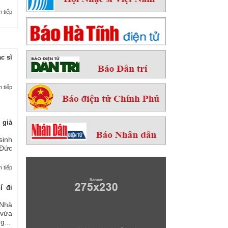
 tiếp
c sĩ
 tiếp
 giả
sinh
 Đức
 tiếp
í đi
Nhà
 vừa
...