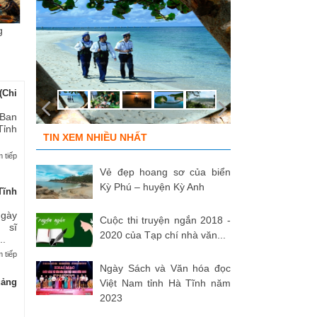
g
Chùm ảnh “Kéo lưới rùng”
ĐỒNG ĐỘI ƠI, CÁC ANH ĐÃ
Tù
của NSNA...
TRỞ VỀ!
củ
(Chi
 Ban
Tỉnh
TIN XEM NHIỀU NHẤT
 tiếp
Vẻ đẹp hoang sơ của biển
Kỳ Phú – huyện Kỳ Anh
Tĩnh
Ngày
Cuộc thi truyện ngắn 2018 -
 sĩ
2020 của Tạp chí nhà văn...
..
 tiếp
Ngày Sách và Văn hóa đọc
uảng
Việt Nam tỉnh Hà Tĩnh năm
2023