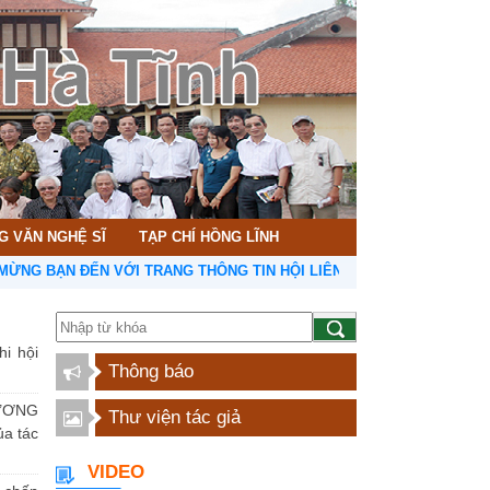
G VĂN NGHỆ SĨ
TẠP CHÍ HỒNG LĨNH
N ĐẾN VỚI TRANG THÔNG TIN HỘI LIÊN HIỆP VĂN HỌC NGHỆ THUẬT
hi hội
Thông báo
ƯƠNG
Thư viện tác giả
a tác
VIDEO