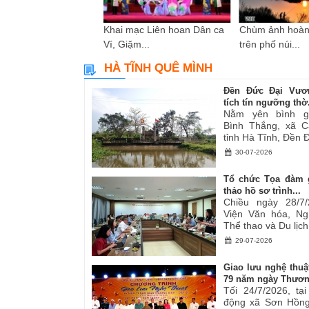
i sáng tác các tác
Khai mạc Liên hoan Dân ca
Chùm ảnh hoàn
ơ,...
Ví, Giặm...
trên phố núi...
HÀ TĨNH QUÊ MÌNH
Đền Đức Đại Vươ
tích tín ngưỡng thờ.
Nằm yên bình g
Bình Thắng, xã C
tỉnh Hà Tĩnh, Đền Đ
30-07-2026
Tổ chức Tọa đàm 
thảo hồ sơ trình...
Chiều ngày 28/7/
Viện Văn hóa, Ng
Thể thao và Du lịch.
29-07-2026
Giao lưu nghệ thuậ
79 năm ngày Thươn
Tối 24/7/2026, tạ
động xã Sơn Hồng