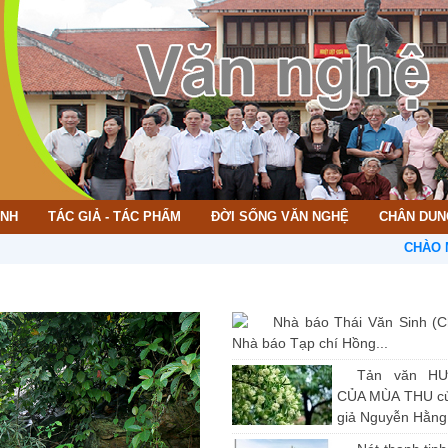
ÌNH
TÁC GIẢ - TÁC PHẨM
ĐỜI SỐNG VĂN NGHỆ
CHÂN DUN
CHÀO MỪNG BẠ
Nhà báo Thái Văn Sinh (C
Nhà báo Tạp chí Hồng...
Tản văn H
CỦA MÙA THU củ
giả Nguyễn Hằng