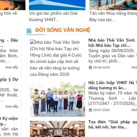
g hôn về
V/v gửi tác phẩm xét Giải
Tản văn Mùa nắng thán
thưởng VHNT...
Bảy của tác...
ĐỜI SỐNG VĂN NGHỆ
ng - Dấu
Nhà báo Thái Văn Sinh 
..
hội Nhà báo Tạp chí...
iữa thôn
Sáng ngày 06/08/2026,
ẩm Bình,
Tuyên giáo và Dân vận 
ức...
ủy chủ trì, phối...
Xem tiếp
Xem
06-08-2026
góp ý Dự
Hội Liên hiệp VHNT Hà 
dâng hương tri ân...
2026, tại
Nhân kỷ niệm 79 năm 
hệ thuật,
Thương binh - Liệt
..
(27/7/1947 - 27/7/2026),.
Xem tiếp
Xem
20-07-2026
t Kỷ niệm
Tọa đàm “Giải pháp q
g...
bá, kết nối, lan tỏa...
i sân vận
, tỉnh Hà