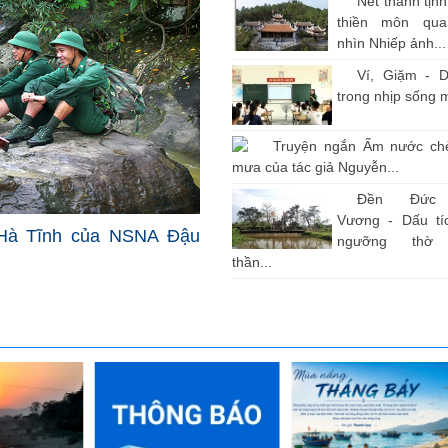
Nét thanh tịn
thiền môn qu
nhìn Nhiếp ảnh...
Ví, Giặm - D
trong nhịp sống 
Truyện ngắn Ấm nước ch
mưa của tác giả Nguyễn...
Đền Đức
Vương - Dấu tíc
Hà Tĩnh của NSNA Đậu
ngưỡng thờ
thần...