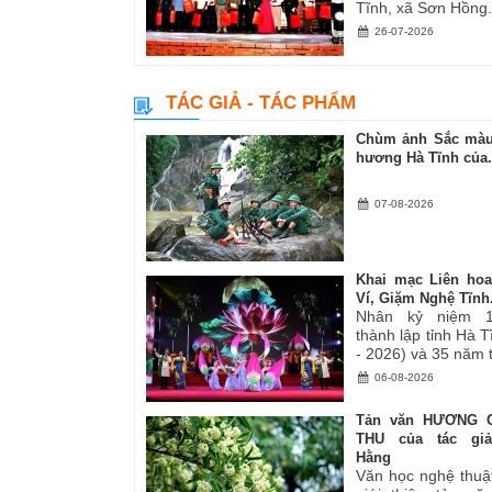
Tĩnh, xã Sơn Hồng.
26-07-2026
TÁC GIẢ - TÁC PHẨM
Chùm ảnh Sắc màu
hương Hà Tĩnh của.
07-08-2026
Khai mạc Liên ho
Ví, Giặm Nghệ Tĩnh.
Nhân kỷ niệm 
thành lập tỉnh Hà 
- 2026) và 35 năm tá
06-08-2026
Tản văn HƯƠNG 
THU của tác gi
Hằng
Văn học nghệ thuậ