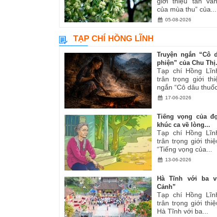
giới thiệu tản v
của mùa thu” của...
05-08-2026
TẠP CHÍ HỒNG LĨNH
Truyện ngắn “Cô 
phiện” của Chu Thị.
Tạp chí Hồng Lĩn
trân trọng giới th
ngắn “Cô dâu thuốc
17-06-2026
Tiếng vọng của đ
khúc ca về lòng...
Tạp chí Hồng Lĩn
trân trọng giới thiệ
“Tiếng vọng của...
13-06-2026
Hà Tĩnh với ba v
Cảnh”
Tạp chí Hồng Lĩn
trân trọng giới thiệ
Hà Tĩnh với ba...