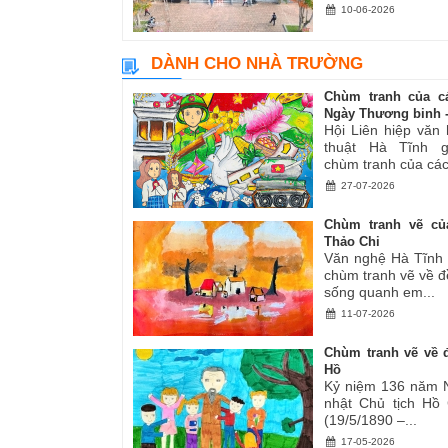
10-06-2026
DÀNH CHO NHÀ TRƯỜNG
Chùm tranh của c
Ngày Thương binh -.
Hội Liên hiệp văn
thuật Hà Tĩnh gi
chùm tranh của các.
27-07-2026
Chùm tranh vẽ củ
Thảo Chi
Văn nghệ Hà Tĩnh g
chùm tranh vẽ về đ
sống quanh em...
11-07-2026
Chùm tranh vẽ về đ
Hồ
Kỷ niệm 136 năm 
nhật Chủ tịch Hồ
(19/5/1890 –...
17-05-2026