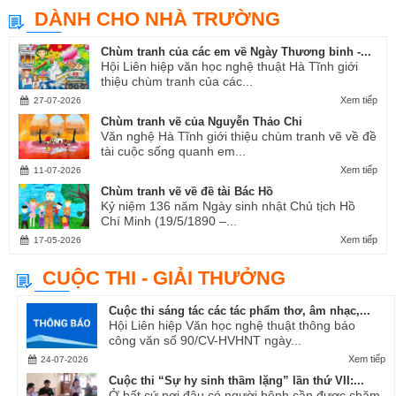
DÀNH CHO NHÀ TRƯỜNG
Chùm tranh của các em về Ngày Thương binh -...
Hội Liên hiệp văn học nghệ thuật Hà Tĩnh giới
thiệu chùm tranh của các...
Xem tiếp
27-07-2026
Chùm tranh vẽ của Nguyễn Thảo Chi
Văn nghệ Hà Tĩnh giới thiệu chùm tranh vẽ về đề
tài cuộc sống quanh em...
Xem tiếp
11-07-2026
Chùm tranh vẽ về đề tài Bác Hồ
Kỷ niệm 136 năm Ngày sinh nhật Chủ tịch Hồ
Chí Minh (19/5/1890 –...
Xem tiếp
17-05-2026
CUỘC THI - GIẢI THƯỞNG
Cuộc thi sáng tác các tác phẩm thơ, âm nhạc,...
Hội Liên hiệp Văn học nghệ thuật thông báo
công văn số 90/CV-HVHNT ngày...
Xem tiếp
24-07-2026
Cuộc thi “Sự hy sinh thầm lặng” lần thứ VII:...
Ở bất cứ nơi đâu có người bệnh cần được chăm