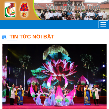
TIN TỨC NỔI BẬT