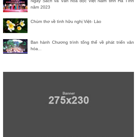
Ngày Sách và Văn hóa đọc Việt Nam tỉnh Hà Tĩnh
năm 2023
Chùm thơ về tình hữu nghị Việt- Lào
Ban hành Chương trình tổng thể về phát triển văn
hóa...