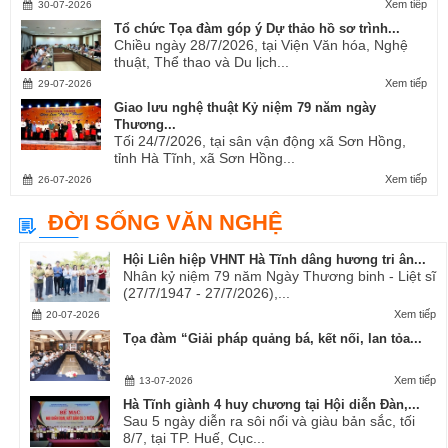
Xem tiếp
30-07-2026
Tổ chức Tọa đàm góp ý Dự thảo hồ sơ trình...
Chiều ngày 28/7/2026, tại Viện Văn hóa, Nghệ
thuật, Thể thao và Du lịch...
Xem tiếp
29-07-2026
Giao lưu nghệ thuật Kỷ niệm 79 năm ngày
Thương...
Tối 24/7/2026, tại sân vận động xã Sơn Hồng,
tỉnh Hà Tĩnh, xã Sơn Hồng...
Xem tiếp
26-07-2026
ĐỜI SỐNG VĂN NGHỆ
Hội Liên hiệp VHNT Hà Tĩnh dâng hương tri ân...
Nhân kỷ niệm 79 năm Ngày Thương binh - Liệt sĩ
(27/7/1947 - 27/7/2026),...
Xem tiếp
20-07-2026
Tọa đàm “Giải pháp quảng bá, kết nối, lan tỏa...
Xem tiếp
13-07-2026
Hà Tĩnh giành 4 huy chương tại Hội diễn Đàn,...
Sau 5 ngày diễn ra sôi nổi và giàu bản sắc, tối
8/7, tại TP. Huế, Cục...