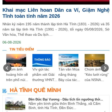
Khai mạc Liên hoan Dân ca Ví, Giặm Nghệ
Tĩnh toàn tỉnh năm 2026
Nhân kỷ niệm 195 năm thành lập tỉnh Hà Tĩnh (1831 - 2026) và 35
năm tái lập tỉnh Hà Tĩnh (1991 - 2026), tối ngày 05/08/2026, Sở
Văn hóa, Thể thao và Du lịch....
06-08-2026
TIN TIÊU ĐIỂM
 hy
Chùm ảnh
V/v gửi tác
Tản văn Mùa
Chùm ảnh
ng”
hoàng hôn về
phẩm xét Giải
nắng tháng
“Kéo lưới rùng”
trên phố núi...
thưởng VHNT...
Bảy của tác...
của NSNA...
HÀ TĨNH QUÊ MÌNH
Đền Đức Đại Vương - Dấu tích tín ngưỡng thờ...
Nằm yên bình giữa thôn Bình Thắng, xã Cẩm
Bình, tỉnh Hà Tĩnh, Đền Đức...