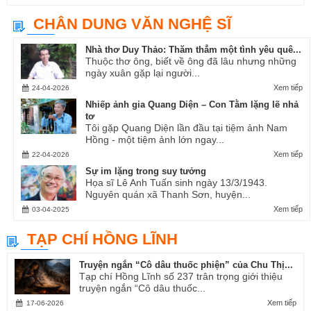
CHÂN DUNG VĂN NGHỆ SĨ
Nhà thơ Duy Thảo: Thăm thẳm một tình yêu quê...
Thuộc thơ ông, biết về ông đã lâu nhưng những
ngày xuân gặp lại người...
Xem tiếp
24-04-2026
Nhiếp ảnh gia Quang Diện – Con Tằm lặng lẽ nhả
tơ
Tôi gặp Quang Diện lần đầu tại tiệm ảnh Nam
Hồng - một tiệm ảnh lớn ngay...
Xem tiếp
22-04-2026
Sự im lặng trong suy tưởng
Họa sĩ Lê Anh Tuấn sinh ngày 13/3/1943.
Nguyên quán xã Thanh Sơn, huyện...
Xem tiếp
03-04-2025
TẠP CHÍ HỒNG LĨNH
Truyện ngắn “Cô dâu thuốc phiện” của Chu Thị...
Tạp chí Hồng Lĩnh số 237 trân trọng giới thiệu
truyện ngắn “Cô dâu thuốc...
Xem tiếp
17-06-2026