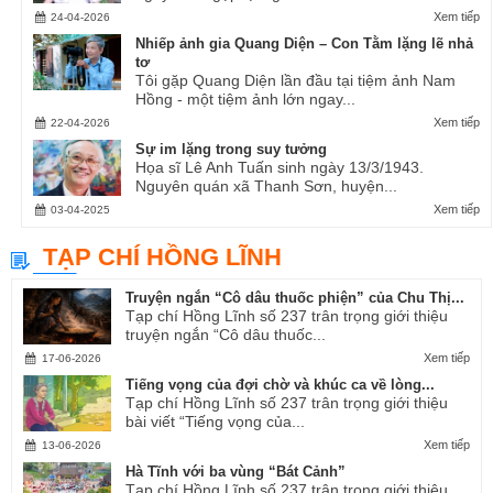
Xem tiếp
24-04-2026
Nhiếp ảnh gia Quang Diện – Con Tằm lặng lẽ nhả
tơ
Tôi gặp Quang Diện lần đầu tại tiệm ảnh Nam
Hồng - một tiệm ảnh lớn ngay...
Xem tiếp
22-04-2026
Sự im lặng trong suy tưởng
Họa sĩ Lê Anh Tuấn sinh ngày 13/3/1943.
Nguyên quán xã Thanh Sơn, huyện...
Xem tiếp
03-04-2025
TẠP CHÍ HỒNG LĨNH
Truyện ngắn “Cô dâu thuốc phiện” của Chu Thị...
Tạp chí Hồng Lĩnh số 237 trân trọng giới thiệu
truyện ngắn “Cô dâu thuốc...
Xem tiếp
17-06-2026
Tiếng vọng của đợi chờ và khúc ca về lòng...
Tạp chí Hồng Lĩnh số 237 trân trọng giới thiệu
bài viết “Tiếng vọng của...
Xem tiếp
13-06-2026
Hà Tĩnh với ba vùng “Bát Cảnh”
Tạp chí Hồng Lĩnh số 237 trân trọng giới thiệu