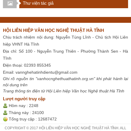
Thư viện tác giả
HỘI LIÊN HIỆP VĂN HỌC NGHỆ THUẬT HÀ TĨNH
Chịu trách nhiệm nội dung: Nguyễn Tùng Lĩnh - Chủ tịch Hội Liên
hiệp VHNT Hà Tĩnh
Địa chỉ: Số 100 - Nguyễn Trung Thiên - Phường Thành Sen - Hà
Tĩnh
Điện thoại: 02393 855345
Email:
vannghehatinhdientu@gmail.com
Ghi rõ nguồn tin "vanhocnghethuathatinh.org.vn" khi phát hành lại
nội dung trên
Trang thông tin điện tử Hội Liên hiệp Văn học Nghệ thuật Hà Tĩnh
Lượt người truy cập
Hôm nay :
2248
Tháng này :
24100
Tổng truy cập :
12687472
COPYRIGHT © 2017 HỘI LIÊN HIỆP VĂN HỌC NGHỆ THUẬT HÀ TĨNH. ALL