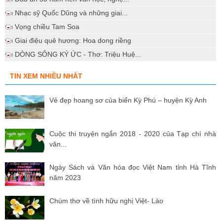
Nhạc sỹ Quốc Dũng và những giai...
Vọng chiều Tam Soa
Giai điệu quê hương: Hoa dong riềng
DÒNG SÔNG KÝ ỨC - Thơ: Triệu Huệ...
TIN XEM NHIỀU NHẤT
Vẻ đẹp hoang sơ của biển Kỳ Phú – huyện Kỳ Anh
Cuộc thi truyện ngắn 2018 - 2020 của Tạp chí nhà
văn...
Ngày Sách và Văn hóa đọc Việt Nam tỉnh Hà Tĩnh
năm 2023
Chùm thơ về tình hữu nghị Việt- Lào