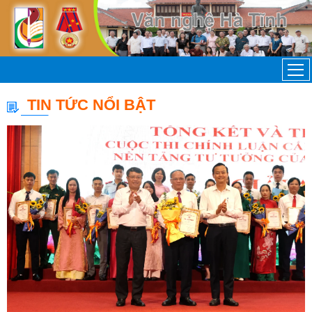
TIN TỨC NỔI BẬT