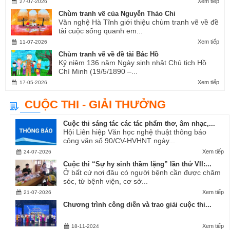
Xem tiếp
27-07-2026
Chùm tranh vẽ của Nguyễn Thảo Chi
Văn nghệ Hà Tĩnh giới thiệu chùm tranh vẽ về đề
tài cuộc sống quanh em...
Xem tiếp
11-07-2026
Chùm tranh vẽ về đề tài Bác Hồ
Kỷ niệm 136 năm Ngày sinh nhật Chủ tịch Hồ
Chí Minh (19/5/1890 –...
Xem tiếp
17-05-2026
CUỘC THI - GIẢI THƯỞNG
Cuộc thi sáng tác các tác phẩm thơ, âm nhạc,...
Hội Liên hiệp Văn học nghệ thuật thông báo
công văn số 90/CV-HVHNT ngày...
Xem tiếp
24-07-2026
Cuộc thi “Sự hy sinh thầm lặng” lần thứ VII:...
Ở bất cứ nơi đâu có người bệnh cần được chăm
sóc, từ bệnh viện, cơ sở...
Xem tiếp
21-07-2026
Chương trình công diễn và trao giải cuộc thi...
Xem tiếp
18-11-2024