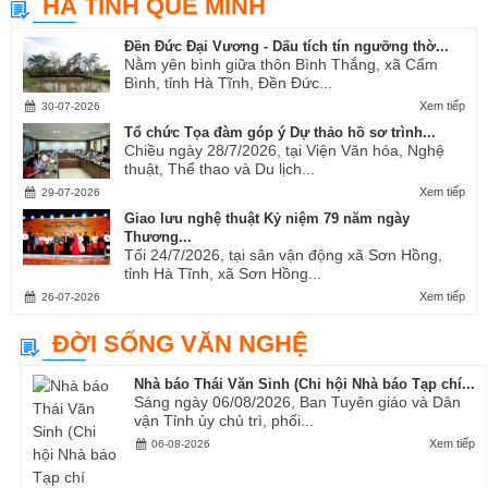
HÀ TĨNH QUÊ MÌNH
Ví, Giặm...
Đền Đức Đại Vương - Dấu tích tín ngưỡng thờ...
Nằm yên bình giữa thôn Bình Thắng, xã Cẩm
Bình, tỉnh Hà Tĩnh, Đền Đức...
Xem tiếp
30-07-2026
Tổ chức Tọa đàm góp ý Dự thảo hồ sơ trình...
Chiều ngày 28/7/2026, tại Viện Văn hóa, Nghệ
thuật, Thể thao và Du lịch...
Xem tiếp
29-07-2026
Giao lưu nghệ thuật Kỷ niệm 79 năm ngày
Thương...
Tối 24/7/2026, tại sân vận động xã Sơn Hồng,
tỉnh Hà Tĩnh, xã Sơn Hồng...
Xem tiếp
26-07-2026
ĐỜI SỐNG VĂN NGHỆ
Nhà báo Thái Văn Sinh (Chi hội Nhà báo Tạp chí...
Sáng ngày 06/08/2026, Ban Tuyên giáo và Dân
vận Tỉnh ủy chủ trì, phối...
Xem tiếp
06-08-2026