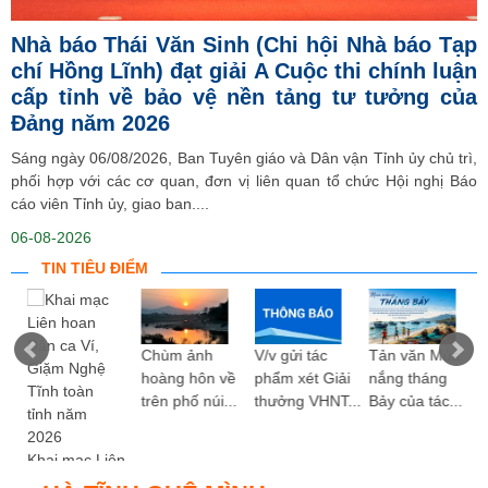
Nhà báo Thái Văn Sinh (Chi hội Nhà báo Tạp
chí Hồng Lĩnh) đạt giải A Cuộc thi chính luận
cấp tỉnh về bảo vệ nền tảng tư tưởng của
Đảng năm 2026
Sáng ngày 06/08/2026, Ban Tuyên giáo và Dân vận Tỉnh ủy chủ trì,
phối hợp với các cơ quan, đơn vị liên quan tổ chức Hội nghị Báo
cáo viên Tỉnh ủy, giao ban....
06-08-2026
TIN TIÊU ĐIỂM
ng
Chùm ảnh
V/v gửi tác
Tản văn Mùa
hoàng hôn về
phẩm xét Giải
nắng tháng
trên phố núi...
thưởng VHNT...
Bảy của tác...
Khai mạc Liên
hoan Dân ca