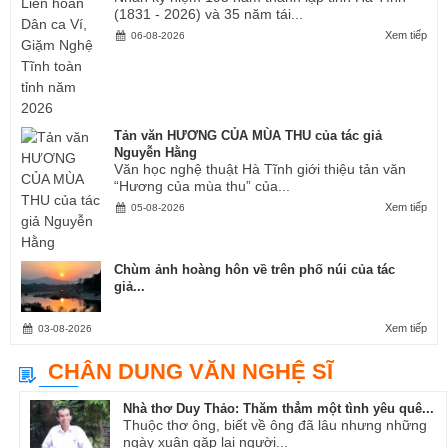
(1831 - 2026) và 35 năm tái...
Xem tiếp
06-08-2026
Tản văn HƯƠNG CỦA MÙA THU của tác giả
Nguyễn Hằng
Văn học nghệ thuật Hà Tĩnh giới thiệu tản văn
“Hương của mùa thu” của...
Xem tiếp
05-08-2026
Chùm ảnh hoàng hôn về trên phố núi của tác
giả...
Xem tiếp
03-08-2026
CHÂN DUNG VĂN NGHỆ SĨ
Nhà thơ Duy Thảo: Thăm thẳm một tình yêu quê...
Thuộc thơ ông, biết về ông đã lâu nhưng những
ngày xuân gặp lại người...