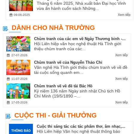
Tháng 6 năm 2025, Nhà xuất bản Đại học Vinh
vừa ấn hành cuốn sách Những...
Xem tiếp
09-06-2025
DÀNH CHO NHÀ TRƯỜNG
Chùm tranh của các em về Ngày Thương binh -...
Hội Liên hiệp văn học nghệ thuật Hà Tĩnh giới
thiệu chùm tranh của các...
Xem tiếp
27-07-2026
Chùm tranh vẽ của Nguyễn Thảo Chi
Văn nghệ Hà Tĩnh giới thiệu chùm tranh vẽ về đề
tài cuộc sống quanh em...
Xem tiếp
11-07-2026
Chùm tranh vẽ về đề tài Bác Hồ
Kỷ niệm 136 năm Ngày sinh nhật Chủ tịch Hồ
Chí Minh (19/5/1890 –...
Xem tiếp
17-05-2026
CUỘC THI - GIẢI THƯỞNG
Cuộc thi sáng tác các tác phẩm thơ, âm nhạc,...
Hội Liên hiệp Văn học nghệ thuật thông báo