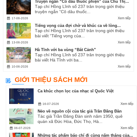
Truyện ngắn “Cô dâu thuốc phiện” của Chu Thị...
Tạp chí Hồng Lĩnh số 237 trân trọng giới thiệu
truyện ngắn “Cô dâu thuốc...
Xem tiếp
17-06-2026
Tiếng vọng của đợi chờ và khúc ca về lòng...
Tạp chí Hồng Lĩnh số 237 trân trọng giới thiệu
bài viết “Tiếng vọng của...
Xem tiếp
13-06-2026
Hà Tĩnh với ba vùng “Bát Cảnh”
Tạp chí Hồng Lĩnh số 237 trân trọng giới thiệu
bài viết Hà Tĩnh với ba...
Xem tiếp
10-06-2026
GIỚI THIỆU SÁCH MỚI
Ca khúc chọn lọc của nhạc sĩ Quốc Việt
Xem tiếp
16-07-2026
Nẻo về nguồn cội của tác giả Trần Đăng Đàn
Tác giả Trần Đăng Đàn sinh năm 1950, quê
quán xã Đức Hòa, Đức Thọ, Hà...
Xem tiếp
06-07-2026
Những tác phẩm báo chí đi cùng năm tháng của...