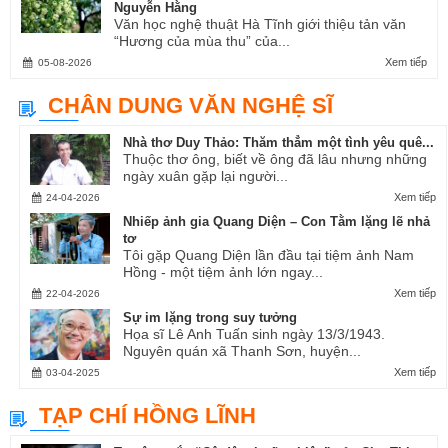
Nguyễn Hằng
Văn học nghệ thuật Hà Tĩnh giới thiệu tản văn
“Hương của mùa thu” của...
Xem tiếp
05-08-2026
CHÂN DUNG VĂN NGHỆ SĨ
Nhà thơ Duy Thảo: Thăm thẳm một tình yêu quê...
Thuộc thơ ông, biết về ông đã lâu nhưng những
ngày xuân gặp lại người...
Xem tiếp
24-04-2026
Nhiếp ảnh gia Quang Diện – Con Tằm lặng lẽ nhả
tơ
Tôi gặp Quang Diện lần đầu tại tiệm ảnh Nam
Hồng - một tiệm ảnh lớn ngay...
Xem tiếp
22-04-2026
Sự im lặng trong suy tưởng
Họa sĩ Lê Anh Tuấn sinh ngày 13/3/1943.
Nguyên quán xã Thanh Sơn, huyện...
Xem tiếp
03-04-2025
TẠP CHÍ HỒNG LĨNH