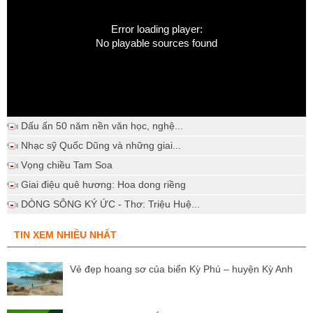
Error loading player:
No playable sources found
Dấu ấn 50 năm nền văn học, nghệ...
Nhạc sỹ Quốc Dũng và những giai...
Vọng chiều Tam Soa
Giai điệu quê hương: Hoa dong riềng
DÒNG SÔNG KÝ ỨC - Thơ: Triệu Huệ...
TIN XEM NHIỀU NHẤT
Vẻ đẹp hoang sơ của biển Kỳ Phú – huyện Kỳ Anh