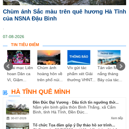
Chùm ảnh Sắc màu trên quê hương Hà Tĩnh
của NSNA Đậu Bình
.
07-08-2026
TIN TIÊU ĐIỂM
ng
Khai mạc Liên
Chùm ảnh
V/v gửi tác
Tản văn Mùa
hoan Dân ca
hoàng hôn về
phẩm xét Giải
nắng tháng
Ví, Giặm...
trên phố núi...
thưởng VHNT...
Bảy của tác...
HÀ TĨNH QUÊ MÌNH
Đền Đức Đại Vương - Dấu tích tín ngưỡng thờ...
Nằm yên bình giữa thôn Bình Thắng, xã Cẩm
Bình, tỉnh Hà Tĩnh, Đền Đức...
Xem tiếp
30-07-2026
Tổ chức Tọa đàm góp ý Dự thảo hồ sơ trình...