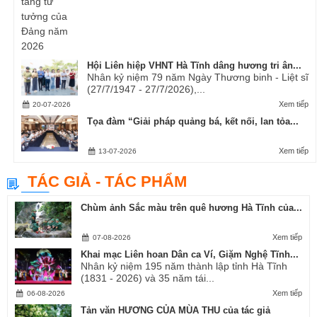
Hội Liên hiệp VHNT Hà Tĩnh dâng hương tri ân...
Nhân kỷ niệm 79 năm Ngày Thương binh - Liệt sĩ
(27/7/1947 - 27/7/2026),...
Xem tiếp
20-07-2026
Tọa đàm “Giải pháp quảng bá, kết nối, lan tỏa...
Xem tiếp
13-07-2026
TÁC GIẢ - TÁC PHẨM
Chùm ảnh Sắc màu trên quê hương Hà Tĩnh của...
Xem tiếp
07-08-2026
Khai mạc Liên hoan Dân ca Ví, Giặm Nghệ Tĩnh...
Nhân kỷ niệm 195 năm thành lập tỉnh Hà Tĩnh
(1831 - 2026) và 35 năm tái...
Xem tiếp
06-08-2026
Tản văn HƯƠNG CỦA MÙA THU của tác giả