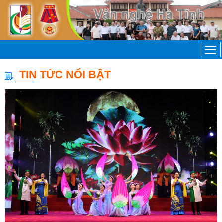
TIN TỨC NỔI BẬT