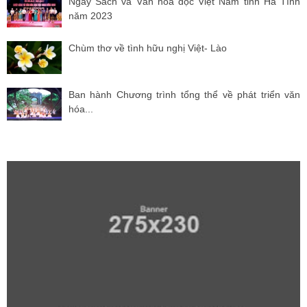
Ngày Sách và Văn hóa đọc Việt Nam tỉnh Hà Tĩnh
năm 2023
Chùm thơ về tình hữu nghị Việt- Lào
Ban hành Chương trình tổng thể về phát triển văn
hóa...