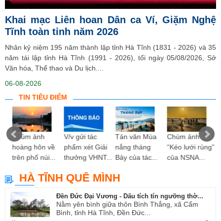
Khai mạc Liên hoan Dân ca Ví, Giặm Nghệ
Tĩnh toàn tỉnh năm 2026
Nhân kỷ niệm 195 năm thành lập tỉnh Hà Tĩnh (1831 - 2026) và 35
năm tái lập tỉnh Hà Tĩnh (1991 - 2026), tối ngày 05/08/2026, Sở
Văn hóa, Thể thao và Du lịch....
06-08-2026
TIN TIÊU ĐIỂM
 hy
Chùm ảnh
V/v gửi tác
Tản văn Mùa
Chùm ảnh
ng”
hoàng hôn về
phẩm xét Giải
nắng tháng
“Kéo lưới rùng”
trên phố núi...
thưởng VHNT...
Bảy của tác...
của NSNA...
HÀ TĨNH QUÊ MÌNH
Đền Đức Đại Vương - Dấu tích tín ngưỡng thờ...
Nằm yên bình giữa thôn Bình Thắng, xã Cẩm
Bình, tỉnh Hà Tĩnh, Đền Đức...