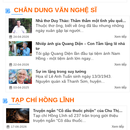
CHÂN DUNG VĂN NGHỆ SĨ
Nhà thơ Duy Thảo: Thăm thẳm một tình yêu quê...
Thuộc thơ ông, biết về ông đã lâu nhưng những
ngày xuân gặp lại người...
Xem tiếp
24-04-2026
Nhiếp ảnh gia Quang Diện – Con Tằm lặng lẽ nhả
tơ
Tôi gặp Quang Diện lần đầu tại tiệm ảnh Nam
Hồng - một tiệm ảnh lớn ngay...
Xem tiếp
22-04-2026
Sự im lặng trong suy tưởng
Họa sĩ Lê Anh Tuấn sinh ngày 13/3/1943.
Nguyên quán xã Thanh Sơn, huyện...
Xem tiếp
03-04-2025
TẠP CHÍ HỒNG LĨNH
Truyện ngắn “Cô dâu thuốc phiện” của Chu Thị...
Tạp chí Hồng Lĩnh số 237 trân trọng giới thiệu
truyện ngắn “Cô dâu thuốc...
Xem tiếp
17-06-2026