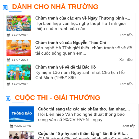
DÀNH CHO NHÀ TRƯỜNG
Chùm tranh của các em về Ngày Thương binh -...
Hội Liên hiệp văn học nghệ thuật Hà Tĩnh giới
thiệu chùm tranh của các...
Xem tiếp
27-07-2026
Chùm tranh vẽ của Nguyễn Thảo Chi
Văn nghệ Hà Tĩnh giới thiệu chùm tranh vẽ về đề
tài cuộc sống quanh em...
Xem tiếp
11-07-2026
Chùm tranh vẽ về đề tài Bác Hồ
Kỷ niệm 136 năm Ngày sinh nhật Chủ tịch Hồ
Chí Minh (19/5/1890 –...
Xem tiếp
17-05-2026
CUỘC THI - GIẢI THƯỞNG
Cuộc thi sáng tác các tác phẩm thơ, âm nhạc,...
Hội Liên hiệp Văn học nghệ thuật thông báo
công văn số 90/CV-HVHNT ngày...
Xem tiếp
24-07-2026
Cuộc thi “Sự hy sinh thầm lặng” lần thứ VII:...
Ở bất cứ nơi đâu có người bệnh cần được chăm