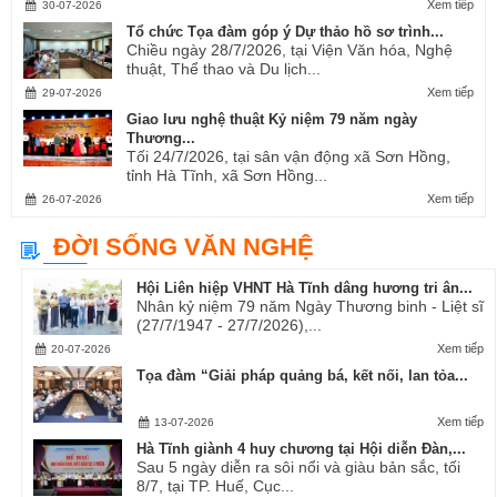
Xem tiếp
30-07-2026
Tổ chức Tọa đàm góp ý Dự thảo hồ sơ trình...
Chiều ngày 28/7/2026, tại Viện Văn hóa, Nghệ
thuật, Thể thao và Du lịch...
Xem tiếp
29-07-2026
Giao lưu nghệ thuật Kỷ niệm 79 năm ngày
Thương...
Tối 24/7/2026, tại sân vận động xã Sơn Hồng,
tỉnh Hà Tĩnh, xã Sơn Hồng...
Xem tiếp
26-07-2026
ĐỜI SỐNG VĂN NGHỆ
Hội Liên hiệp VHNT Hà Tĩnh dâng hương tri ân...
Nhân kỷ niệm 79 năm Ngày Thương binh - Liệt sĩ
(27/7/1947 - 27/7/2026),...
Xem tiếp
20-07-2026
Tọa đàm “Giải pháp quảng bá, kết nối, lan tỏa...
Xem tiếp
13-07-2026
Hà Tĩnh giành 4 huy chương tại Hội diễn Đàn,...
Sau 5 ngày diễn ra sôi nổi và giàu bản sắc, tối
8/7, tại TP. Huế, Cục...