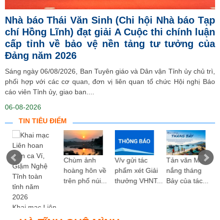
Nhà báo Thái Văn Sinh (Chi hội Nhà báo Tạp
chí Hồng Lĩnh) đạt giải A Cuộc thi chính luận
cấp tỉnh về bảo vệ nền tảng tư tưởng của
Đảng năm 2026
Sáng ngày 06/08/2026, Ban Tuyên giáo và Dân vận Tỉnh ủy chủ trì,
phối hợp với các cơ quan, đơn vị liên quan tổ chức Hội nghị Báo
cáo viên Tỉnh ủy, giao ban....
06-08-2026
TIN TIÊU ĐIỂM
ng
Chùm ảnh
V/v gửi tác
Tản văn Mùa
hoàng hôn về
phẩm xét Giải
nắng tháng
trên phố núi...
thưởng VHNT...
Bảy của tác...
Khai mạc Liên
hoan Dân ca