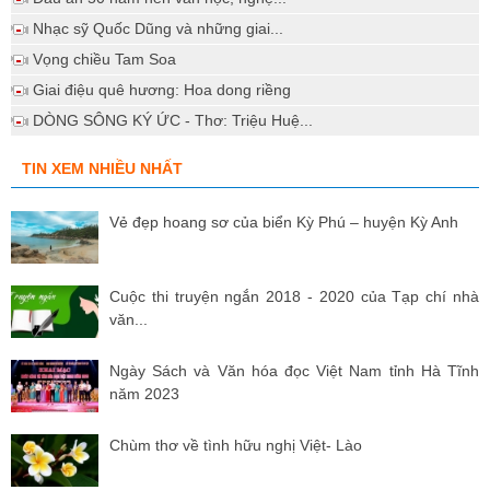
Nhạc sỹ Quốc Dũng và những giai...
Vọng chiều Tam Soa
Giai điệu quê hương: Hoa dong riềng
DÒNG SÔNG KÝ ỨC - Thơ: Triệu Huệ...
TIN XEM NHIỀU NHẤT
Vẻ đẹp hoang sơ của biển Kỳ Phú – huyện Kỳ Anh
Cuộc thi truyện ngắn 2018 - 2020 của Tạp chí nhà
văn...
Ngày Sách và Văn hóa đọc Việt Nam tỉnh Hà Tĩnh
năm 2023
Chùm thơ về tình hữu nghị Việt- Lào