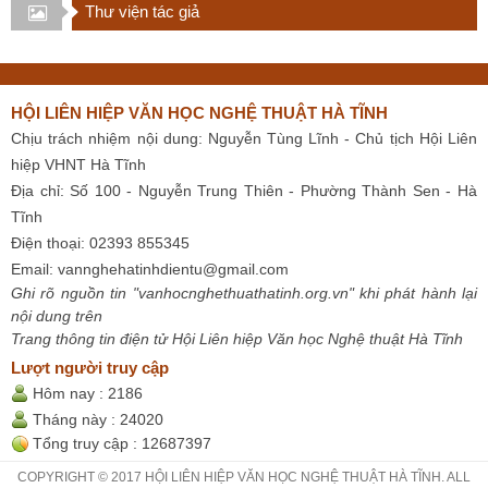
Thư viện tác giả
HỘI LIÊN HIỆP VĂN HỌC NGHỆ THUẬT HÀ TĨNH
Chịu trách nhiệm nội dung: Nguyễn Tùng Lĩnh - Chủ tịch Hội Liên
hiệp VHNT Hà Tĩnh
Địa chỉ: Số 100 - Nguyễn Trung Thiên - Phường Thành Sen - Hà
Tĩnh
Điện thoại: 02393 855345
Email:
vannghehatinhdientu@gmail.com
Ghi rõ nguồn tin "vanhocnghethuathatinh.org.vn" khi phát hành lại
nội dung trên
Trang thông tin điện tử Hội Liên hiệp Văn học Nghệ thuật Hà Tĩnh
Lượt người truy cập
Hôm nay :
2186
Tháng này :
24020
Tổng truy cập :
12687397
COPYRIGHT © 2017 HỘI LIÊN HIỆP VĂN HỌC NGHỆ THUẬT HÀ TĨNH. ALL