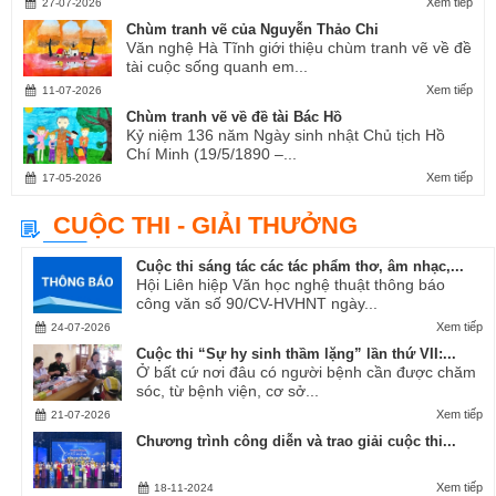
Xem tiếp
27-07-2026
Chùm tranh vẽ của Nguyễn Thảo Chi
Văn nghệ Hà Tĩnh giới thiệu chùm tranh vẽ về đề
tài cuộc sống quanh em...
Xem tiếp
11-07-2026
Chùm tranh vẽ về đề tài Bác Hồ
Kỷ niệm 136 năm Ngày sinh nhật Chủ tịch Hồ
Chí Minh (19/5/1890 –...
Xem tiếp
17-05-2026
CUỘC THI - GIẢI THƯỞNG
Cuộc thi sáng tác các tác phẩm thơ, âm nhạc,...
Hội Liên hiệp Văn học nghệ thuật thông báo
công văn số 90/CV-HVHNT ngày...
Xem tiếp
24-07-2026
Cuộc thi “Sự hy sinh thầm lặng” lần thứ VII:...
Ở bất cứ nơi đâu có người bệnh cần được chăm
sóc, từ bệnh viện, cơ sở...
Xem tiếp
21-07-2026
Chương trình công diễn và trao giải cuộc thi...
Xem tiếp
18-11-2024