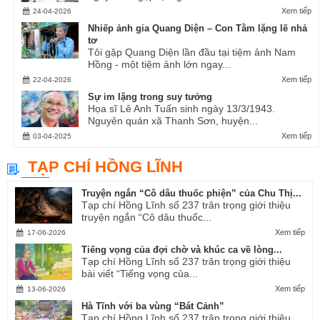
Xem tiếp
24-04-2026
Nhiếp ảnh gia Quang Diện – Con Tằm lặng lẽ nhả
tơ
Tôi gặp Quang Diện lần đầu tại tiệm ảnh Nam
Hồng - một tiệm ảnh lớn ngay...
Xem tiếp
22-04-2026
Sự im lặng trong suy tưởng
Họa sĩ Lê Anh Tuấn sinh ngày 13/3/1943.
Nguyên quán xã Thanh Sơn, huyện...
Xem tiếp
03-04-2025
TẠP CHÍ HỒNG LĨNH
Truyện ngắn “Cô dâu thuốc phiện” của Chu Thị...
Tạp chí Hồng Lĩnh số 237 trân trọng giới thiệu
truyện ngắn “Cô dâu thuốc...
Xem tiếp
17-06-2026
Tiếng vọng của đợi chờ và khúc ca về lòng...
Tạp chí Hồng Lĩnh số 237 trân trọng giới thiệu
bài viết “Tiếng vọng của...
Xem tiếp
13-06-2026
Hà Tĩnh với ba vùng “Bát Cảnh”
Tạp chí Hồng Lĩnh số 237 trân trọng giới thiệu