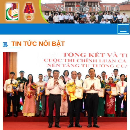
TIN TỨC NỔI BẬT