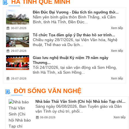
HÀ TĨNH QUÊ MÌNH
Ví, Giặm...
Đền Đức Đại Vương - Dấu tích tín ngưỡng thờ...
Nằm yên bình giữa thôn Bình Thắng, xã Cẩm
Bình, tỉnh Hà Tĩnh, Đền Đức...
Xem tiếp
30-07-2026
Tổ chức Tọa đàm góp ý Dự thảo hồ sơ trình...
Chiều ngày 28/7/2026, tại Viện Văn hóa, Nghệ
thuật, Thể thao và Du lịch...
Xem tiếp
29-07-2026
Giao lưu nghệ thuật Kỷ niệm 79 năm ngày
Thương...
Tối 24/7/2026, tại sân vận động xã Sơn Hồng,
tỉnh Hà Tĩnh, xã Sơn Hồng...
Xem tiếp
26-07-2026
ĐỜI SỐNG VĂN NGHỆ
Nhà báo Thái Văn Sinh (Chi hội Nhà báo Tạp chí...
Sáng ngày 06/08/2026, Ban Tuyên giáo và Dân
vận Tỉnh ủy chủ trì, phối...
Xem tiếp
06-08-2026