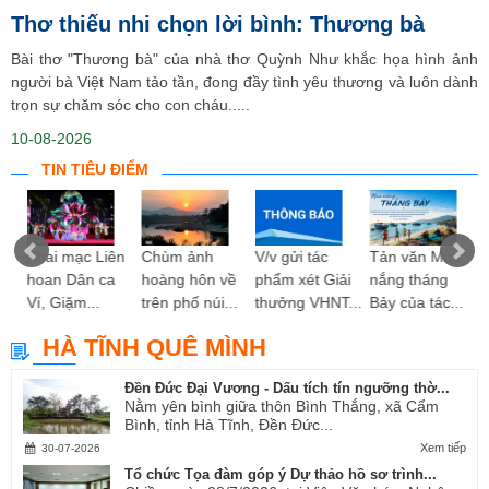
Thơ thiếu nhi chọn lời bình: Thương bà
Bài thơ "Thương bà" của nhà thơ Quỳnh Như khắc họa hình ảnh
người bà Việt Nam tảo tần, đong đầy tình yêu thương và luôn dành
trọn sự chăm sóc cho con cháu.....
10-08-2026
TIN TIÊU ĐIỂM
ng
Khai mạc Liên
Chùm ảnh
V/v gửi tác
Tản văn Mùa
hoan Dân ca
hoàng hôn về
phẩm xét Giải
nắng tháng
Ví, Giặm...
trên phố núi...
thưởng VHNT...
Bảy của tác...
HÀ TĨNH QUÊ MÌNH
Đền Đức Đại Vương - Dấu tích tín ngưỡng thờ...
Nằm yên bình giữa thôn Bình Thắng, xã Cẩm
Bình, tỉnh Hà Tĩnh, Đền Đức...
Xem tiếp
30-07-2026
Tổ chức Tọa đàm góp ý Dự thảo hồ sơ trình...