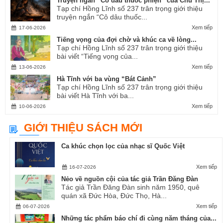
Truyện ngắn “Cô dâu thuốc phiện” của Chu Thị...
Tạp chí Hồng Lĩnh số 237 trân trọng giới thiệu
truyện ngắn “Cô dâu thuốc...
Xem tiếp
17-06-2026
Tiếng vọng của đợi chờ và khúc ca về lòng...
Tạp chí Hồng Lĩnh số 237 trân trọng giới thiệu
bài viết “Tiếng vọng của...
Xem tiếp
13-06-2026
Hà Tĩnh với ba vùng “Bát Cảnh”
Tạp chí Hồng Lĩnh số 237 trân trọng giới thiệu
bài viết Hà Tĩnh với ba...
Xem tiếp
10-06-2026
GIỚI THIỆU SÁCH MỚI
Ca khúc chọn lọc của nhạc sĩ Quốc Việt
Xem tiếp
16-07-2026
Nẻo về nguồn cội của tác giả Trần Đăng Đàn
Tác giả Trần Đăng Đàn sinh năm 1950, quê
quán xã Đức Hòa, Đức Thọ, Hà...
Xem tiếp
06-07-2026
Những tác phẩm báo chí đi cùng năm tháng của...