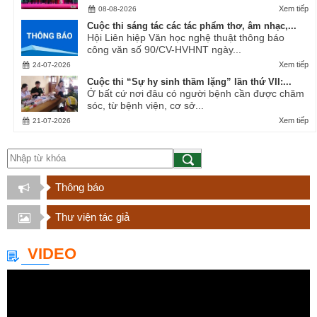
Xem tiếp
08-08-2026
Cuộc thi sáng tác các tác phẩm thơ, âm nhạc,...
Hội Liên hiệp Văn học nghệ thuật thông báo
công văn số 90/CV-HVHNT ngày...
Xem tiếp
24-07-2026
Cuộc thi “Sự hy sinh thầm lặng” lần thứ VII:...
Ở bất cứ nơi đâu có người bệnh cần được chăm
sóc, từ bệnh viện, cơ sở...
Xem tiếp
21-07-2026
Thông báo
Thư viện tác giả
VIDEO