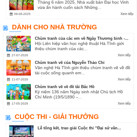
Tháng 6 năm 2025, Nhà xuất bản Đại học Vinh
vừa ấn hành cuốn sách Những...
Xem tiếp
09-06-2025
DÀNH CHO NHÀ TRƯỜNG
Chùm tranh của các em về Ngày Thương binh -...
Hội Liên hiệp văn học nghệ thuật Hà Tĩnh giới
thiệu chùm tranh của các...
Xem tiếp
27-07-2026
Chùm tranh vẽ của Nguyễn Thảo Chi
Văn nghệ Hà Tĩnh giới thiệu chùm tranh vẽ về đề
tài cuộc sống quanh em...
Xem tiếp
11-07-2026
Chùm tranh vẽ về đề tài Bác Hồ
Kỷ niệm 136 năm Ngày sinh nhật Chủ tịch Hồ
Chí Minh (19/5/1890 –...
Xem tiếp
17-05-2026
CUỘC THI - GIẢI THƯỞNG
Lễ tổng kết, trao giải Cuộc thi “Đại sứ văn...