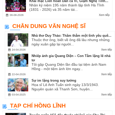
Khai mạc Liên hoan Dân ca Ví, Giặm Nghệ Tĩnh...
Nhân kỷ niệm 195 năm thành lập tỉnh Hà Tĩnh
(1831 - 2026) và 35 năm tái...
Xem tiếp
06-08-2026
CHÂN DUNG VĂN NGHỆ SĨ
Nhà thơ Duy Thảo: Thăm thẳm một tình yêu quê...
Thuộc thơ ông, biết về ông đã lâu nhưng những
ngày xuân gặp lại người...
Xem tiếp
24-04-2026
Nhiếp ảnh gia Quang Diện – Con Tằm lặng lẽ nhả
tơ
Tôi gặp Quang Diện lần đầu tại tiệm ảnh Nam
Hồng - một tiệm ảnh lớn ngay...
Xem tiếp
22-04-2026
Sự im lặng trong suy tưởng
Họa sĩ Lê Anh Tuấn sinh ngày 13/3/1943.
Nguyên quán xã Thanh Sơn, huyện...
Xem tiếp
03-04-2025
TẠP CHÍ HỒNG LĨNH