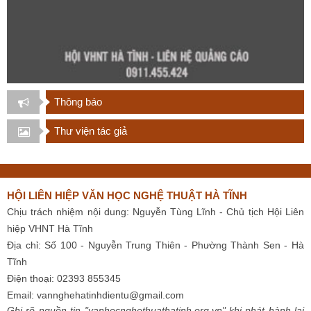
Thông báo
Thư viện tác giả
HỘI LIÊN HIỆP VĂN HỌC NGHỆ THUẬT HÀ TĨNH
Chịu trách nhiệm nội dung: Nguyễn Tùng Lĩnh - Chủ tịch Hội Liên
hiệp VHNT Hà Tĩnh
Địa chỉ: Số 100 - Nguyễn Trung Thiên - Phường Thành Sen - Hà
Tĩnh
Điện thoại: 02393 855345
Email:
vannghehatinhdientu@gmail.com
Ghi rõ nguồn tin "vanhocnghethuathatinh.org.vn" khi phát hành lại