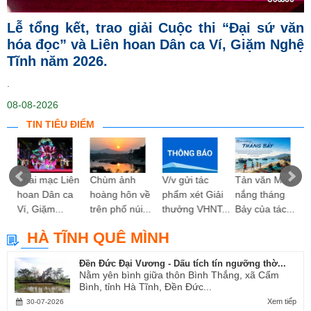
Lễ tổng kết, trao giải Cuộc thi “Đại sứ văn
hóa đọc” và Liên hoan Dân ca Ví, Giặm Nghệ
Tĩnh năm 2026.
.
08-08-2026
TIN TIÊU ĐIỂM
ng
Khai mạc Liên
Chùm ảnh
V/v gửi tác
Tản văn Mùa
hoan Dân ca
hoàng hôn về
phẩm xét Giải
nắng tháng
Ví, Giặm...
trên phố núi...
thưởng VHNT...
Bảy của tác...
HÀ TĨNH QUÊ MÌNH
Đền Đức Đại Vương - Dấu tích tín ngưỡng thờ...
Nằm yên bình giữa thôn Bình Thắng, xã Cẩm
Bình, tỉnh Hà Tĩnh, Đền Đức...
Xem tiếp
30-07-2026