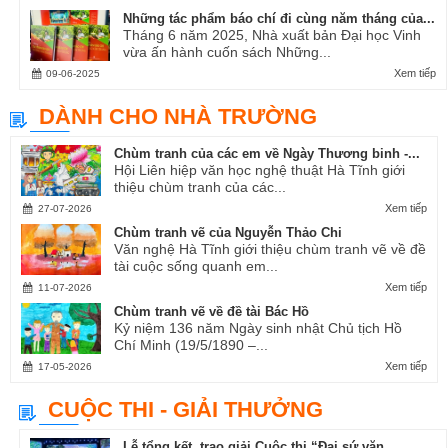
Những tác phẩm báo chí đi cùng năm tháng của...
Tháng 6 năm 2025, Nhà xuất bản Đại học Vinh
vừa ấn hành cuốn sách Những...
Xem tiếp
09-06-2025
DÀNH CHO NHÀ TRƯỜNG
Chùm tranh của các em về Ngày Thương binh -...
Hội Liên hiệp văn học nghệ thuật Hà Tĩnh giới
thiệu chùm tranh của các...
Xem tiếp
27-07-2026
Chùm tranh vẽ của Nguyễn Thảo Chi
Văn nghệ Hà Tĩnh giới thiệu chùm tranh vẽ về đề
tài cuộc sống quanh em...
Xem tiếp
11-07-2026
Chùm tranh vẽ về đề tài Bác Hồ
Kỷ niệm 136 năm Ngày sinh nhật Chủ tịch Hồ
Chí Minh (19/5/1890 –...
Xem tiếp
17-05-2026
CUỘC THI - GIẢI THƯỞNG
Lễ tổng kết, trao giải Cuộc thi “Đại sứ văn...