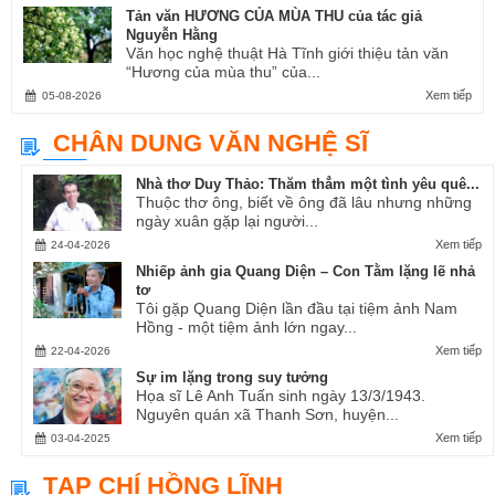
Tản văn HƯƠNG CỦA MÙA THU của tác giả
Nguyễn Hằng
Văn học nghệ thuật Hà Tĩnh giới thiệu tản văn
“Hương của mùa thu” của...
Xem tiếp
05-08-2026
CHÂN DUNG VĂN NGHỆ SĨ
Nhà thơ Duy Thảo: Thăm thẳm một tình yêu quê...
Thuộc thơ ông, biết về ông đã lâu nhưng những
ngày xuân gặp lại người...
Xem tiếp
24-04-2026
Nhiếp ảnh gia Quang Diện – Con Tằm lặng lẽ nhả
tơ
Tôi gặp Quang Diện lần đầu tại tiệm ảnh Nam
Hồng - một tiệm ảnh lớn ngay...
Xem tiếp
22-04-2026
Sự im lặng trong suy tưởng
Họa sĩ Lê Anh Tuấn sinh ngày 13/3/1943.
Nguyên quán xã Thanh Sơn, huyện...
Xem tiếp
03-04-2025
TẠP CHÍ HỒNG LĨNH