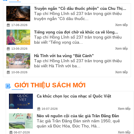
Truyện ngắn “Cô dâu thuốc phiện” của Chu Thị...
Tạp chí Hồng Lĩnh số 237 trân trọng giới thiệu
truyện ngắn “Cô dâu thuốc...
Xem tiếp
17-06-2026
Tiếng vọng của đợi chờ và khúc ca về lòng...
Tạp chí Hồng Lĩnh số 237 trân trọng giới thiệu
bài viết “Tiếng vọng của...
Xem tiếp
13-06-2026
Hà Tĩnh với ba vùng “Bát Cảnh”
Tạp chí Hồng Lĩnh số 237 trân trọng giới thiệu
bài viết Hà Tĩnh với ba...
Xem tiếp
10-06-2026
GIỚI THIỆU SÁCH MỚI
Ca khúc chọn lọc của nhạc sĩ Quốc Việt
Xem tiếp
16-07-2026
Nẻo về nguồn cội của tác giả Trần Đăng Đàn
Tác giả Trần Đăng Đàn sinh năm 1950, quê
quán xã Đức Hòa, Đức Thọ, Hà...
Xem tiếp
06-07-2026