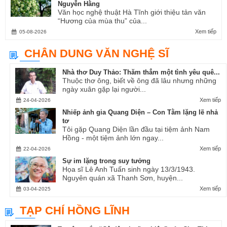
Nguyễn Hằng
Văn học nghệ thuật Hà Tĩnh giới thiệu tản văn
“Hương của mùa thu” của...
Xem tiếp
05-08-2026
CHÂN DUNG VĂN NGHỆ SĨ
Nhà thơ Duy Thảo: Thăm thẳm một tình yêu quê...
Thuộc thơ ông, biết về ông đã lâu nhưng những
ngày xuân gặp lại người...
Xem tiếp
24-04-2026
Nhiếp ảnh gia Quang Diện – Con Tằm lặng lẽ nhả
tơ
Tôi gặp Quang Diện lần đầu tại tiệm ảnh Nam
Hồng - một tiệm ảnh lớn ngay...
Xem tiếp
22-04-2026
Sự im lặng trong suy tưởng
Họa sĩ Lê Anh Tuấn sinh ngày 13/3/1943.
Nguyên quán xã Thanh Sơn, huyện...
Xem tiếp
03-04-2025
TẠP CHÍ HỒNG LĨNH