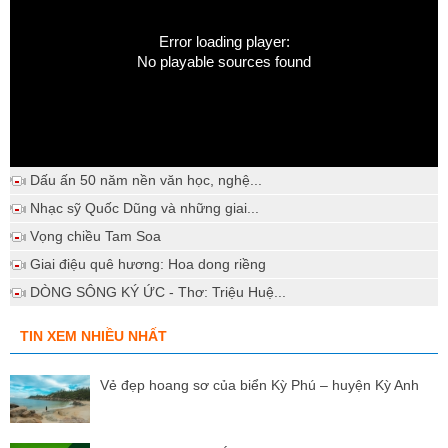
Error loading player:
No playable sources found
Dấu ấn 50 năm nền văn học, nghệ...
Nhạc sỹ Quốc Dũng và những giai...
Vọng chiều Tam Soa
Giai điệu quê hương: Hoa dong riềng
DÒNG SÔNG KÝ ỨC - Thơ: Triệu Huệ...
TIN XEM NHIỀU NHẤT
Vẻ đẹp hoang sơ của biển Kỳ Phú – huyện Kỳ Anh