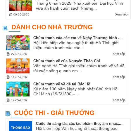
Tháng 6 năm 2025, Nhà xuất bản Đại học Vinh
vừa ấn hành cuốn sách Những...
Xem tiếp
09-06-2025
DÀNH CHO NHÀ TRƯỜNG
Chùm tranh của các em về Ngày Thương binh -...
Hội Liên hiệp văn học nghệ thuật Hà Tĩnh giới
thiệu chùm tranh của các...
Xem tiếp
27-07-2026
Chùm tranh vẽ của Nguyễn Thảo Chi
Văn nghệ Hà Tĩnh giới thiệu chùm tranh vẽ về đề
tài cuộc sống quanh em...
Xem tiếp
11-07-2026
Chùm tranh vẽ về đề tài Bác Hồ
Kỷ niệm 136 năm Ngày sinh nhật Chủ tịch Hồ
Chí Minh (19/5/1890 –...
Xem tiếp
17-05-2026
CUỘC THI - GIẢI THƯỞNG
Cuộc thi sáng tác các tác phẩm thơ, âm nhạc,...
Hội Liên hiệp Văn học nghệ thuật thông báo