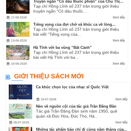
Truyện ngắn “Cô dâu thuốc phiện” của Chu Thị...
Tạp chí Hồng Lĩnh số 237 trân trọng giới thiệu
truyện ngắn “Cô dâu thuốc...
Xem tiếp
17-06-2026
Tiếng vọng của đợi chờ và khúc ca về lòng...
Tạp chí Hồng Lĩnh số 237 trân trọng giới thiệu
bài viết “Tiếng vọng của...
Xem tiếp
13-06-2026
Hà Tĩnh với ba vùng “Bát Cảnh”
Tạp chí Hồng Lĩnh số 237 trân trọng giới thiệu
bài viết Hà Tĩnh với ba...
Xem tiếp
10-06-2026
GIỚI THIỆU SÁCH MỚI
Ca khúc chọn lọc của nhạc sĩ Quốc Việt
Xem tiếp
16-07-2026
Nẻo về nguồn cội của tác giả Trần Đăng Đàn
Tác giả Trần Đăng Đàn sinh năm 1950, quê
quán xã Đức Hòa, Đức Thọ, Hà...
Xem tiếp
06-07-2026
Những tác phẩm báo chí đi cùng năm tháng của...