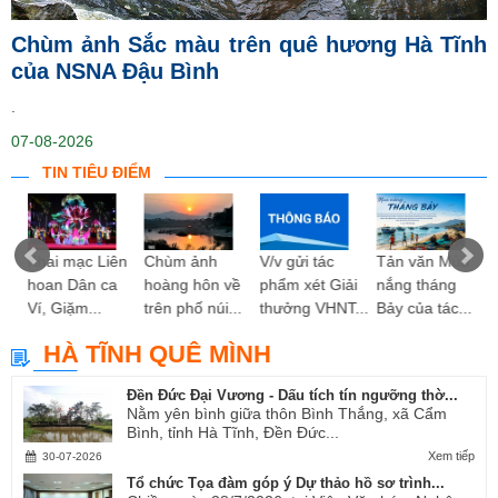
Chùm ảnh Sắc màu trên quê hương Hà Tĩnh
của NSNA Đậu Bình
.
07-08-2026
TIN TIÊU ĐIỂM
ng
Khai mạc Liên
Chùm ảnh
V/v gửi tác
Tản văn Mùa
hoan Dân ca
hoàng hôn về
phẩm xét Giải
nắng tháng
Ví, Giặm...
trên phố núi...
thưởng VHNT...
Bảy của tác...
HÀ TĨNH QUÊ MÌNH
Đền Đức Đại Vương - Dấu tích tín ngưỡng thờ...
Nằm yên bình giữa thôn Bình Thắng, xã Cẩm
Bình, tỉnh Hà Tĩnh, Đền Đức...
Xem tiếp
30-07-2026
Tổ chức Tọa đàm góp ý Dự thảo hồ sơ trình...