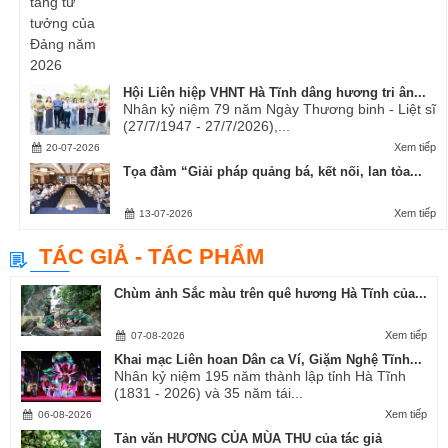
Hội Liên hiệp VHNT Hà Tĩnh dâng hương tri ân...
Nhân kỷ niệm 79 năm Ngày Thương binh - Liệt sĩ
(27/7/1947 - 27/7/2026),...
Xem tiếp
20-07-2026
Tọa đàm “Giải pháp quảng bá, kết nối, lan tỏa...
Xem tiếp
13-07-2026
TÁC GIẢ - TÁC PHẨM
Chùm ảnh Sắc màu trên quê hương Hà Tĩnh của...
Xem tiếp
07-08-2026
Khai mạc Liên hoan Dân ca Ví, Giặm Nghệ Tĩnh...
Nhân kỷ niệm 195 năm thành lập tỉnh Hà Tĩnh
(1831 - 2026) và 35 năm tái...
Xem tiếp
06-08-2026
Tản văn HƯƠNG CỦA MÙA THU của tác giả