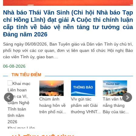
Nhà báo Thái Văn Sinh (Chi hội Nhà báo Tạp
chí Hồng Lĩnh) đạt giải A Cuộc thi chính luận
cấp tỉnh về bảo vệ nền tảng tư tưởng của
Đảng năm 2026
Sáng ngày 06/08/2026, Ban Tuyên giáo và Dân vận Tỉnh ủy chủ trì,
phối hợp với các cơ quan, đơn vị liên quan tổ chức Hội nghị Báo
cáo viên Tỉnh ủy, giao ban....
06-08-2026
TIN TIÊU ĐIỂM
ng
Chùm ảnh
V/v gửi tác
Tản văn Mùa
hoàng hôn về
phẩm xét Giải
nắng tháng
trên phố núi...
thưởng VHNT...
Bảy của tác...
Khai mạc Liên
hoan Dân ca