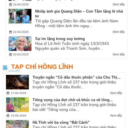
Xem tiếp
24-04-2026
Nhiếp ảnh gia Quang Diện – Con Tằm lặng lẽ nhả
tơ
Tôi gặp Quang Diện lần đầu tại tiệm ảnh Nam
Hồng - một tiệm ảnh lớn ngay...
Xem tiếp
22-04-2026
Sự im lặng trong suy tưởng
Họa sĩ Lê Anh Tuấn sinh ngày 13/3/1943.
Nguyên quán xã Thanh Sơn, huyện...
Xem tiếp
03-04-2025
TẠP CHÍ HỒNG LĨNH
Truyện ngắn “Cô dâu thuốc phiện” của Chu Thị...
Tạp chí Hồng Lĩnh số 237 trân trọng giới thiệu
truyện ngắn “Cô dâu thuốc...
Xem tiếp
17-06-2026
Tiếng vọng của đợi chờ và khúc ca về lòng...
Tạp chí Hồng Lĩnh số 237 trân trọng giới thiệu
bài viết “Tiếng vọng của...
Xem tiếp
13-06-2026
Hà Tĩnh với ba vùng “Bát Cảnh”
Tạp chí Hồng Lĩnh số 237 trân trọng giới thiệu