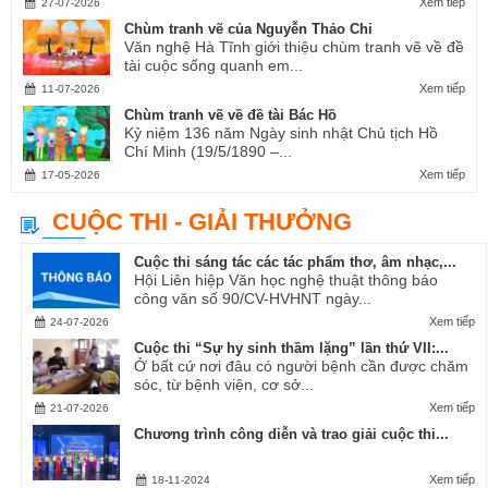
Xem tiếp
27-07-2026
Chùm tranh vẽ của Nguyễn Thảo Chi
Văn nghệ Hà Tĩnh giới thiệu chùm tranh vẽ về đề
tài cuộc sống quanh em...
Xem tiếp
11-07-2026
Chùm tranh vẽ về đề tài Bác Hồ
Kỷ niệm 136 năm Ngày sinh nhật Chủ tịch Hồ
Chí Minh (19/5/1890 –...
Xem tiếp
17-05-2026
CUỘC THI - GIẢI THƯỞNG
Cuộc thi sáng tác các tác phẩm thơ, âm nhạc,...
Hội Liên hiệp Văn học nghệ thuật thông báo
công văn số 90/CV-HVHNT ngày...
Xem tiếp
24-07-2026
Cuộc thi “Sự hy sinh thầm lặng” lần thứ VII:...
Ở bất cứ nơi đâu có người bệnh cần được chăm
sóc, từ bệnh viện, cơ sở...
Xem tiếp
21-07-2026
Chương trình công diễn và trao giải cuộc thi...
Xem tiếp
18-11-2024