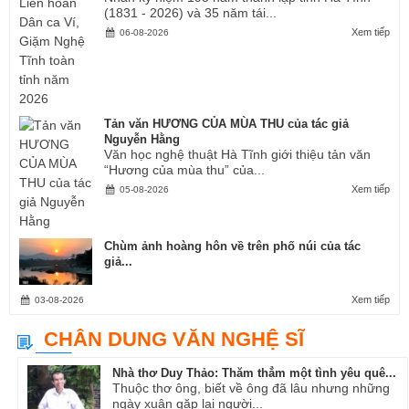
(1831 - 2026) và 35 năm tái...
Xem tiếp
06-08-2026
Tản văn HƯƠNG CỦA MÙA THU của tác giả
Nguyễn Hằng
Văn học nghệ thuật Hà Tĩnh giới thiệu tản văn
“Hương của mùa thu” của...
Xem tiếp
05-08-2026
Chùm ảnh hoàng hôn về trên phố núi của tác
giả...
Xem tiếp
03-08-2026
CHÂN DUNG VĂN NGHỆ SĨ
Nhà thơ Duy Thảo: Thăm thẳm một tình yêu quê...
Thuộc thơ ông, biết về ông đã lâu nhưng những
ngày xuân gặp lại người...