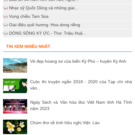
Nhạc sỹ Quốc Dũng và những giai...
Vọng chiều Tam Soa
Giai điệu quê hương: Hoa dong riềng
DÒNG SÔNG KÝ ỨC - Thơ: Triệu Huệ...
TIN XEM NHIỀU NHẤT
Vẻ đẹp hoang sơ của biển Kỳ Phú – huyện Kỳ Anh
Cuộc thi truyện ngắn 2018 - 2020 của Tạp chí nhà
văn...
Ngày Sách và Văn hóa đọc Việt Nam tỉnh Hà Tĩnh
năm 2023
Chùm thơ về tình hữu nghị Việt- Lào