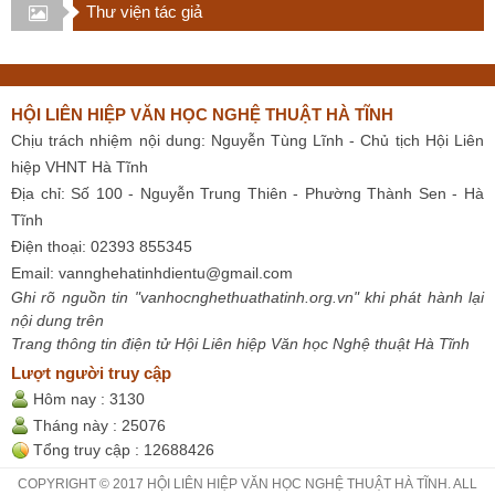
Thư viện tác giả
HỘI LIÊN HIỆP VĂN HỌC NGHỆ THUẬT HÀ TĨNH
Chịu trách nhiệm nội dung: Nguyễn Tùng Lĩnh - Chủ tịch Hội Liên
hiệp VHNT Hà Tĩnh
Địa chỉ: Số 100 - Nguyễn Trung Thiên - Phường Thành Sen - Hà
Tĩnh
Điện thoại: 02393 855345
Email:
vannghehatinhdientu@gmail.com
Ghi rõ nguồn tin "vanhocnghethuathatinh.org.vn" khi phát hành lại
nội dung trên
Trang thông tin điện tử Hội Liên hiệp Văn học Nghệ thuật Hà Tĩnh
Lượt người truy cập
Hôm nay :
3130
Tháng này :
25076
Tổng truy cập :
12688426
COPYRIGHT © 2017 HỘI LIÊN HIỆP VĂN HỌC NGHỆ THUẬT HÀ TĨNH. ALL