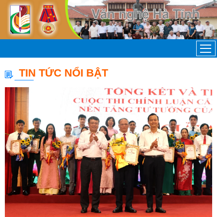
TIN TỨC NỔI BẬT