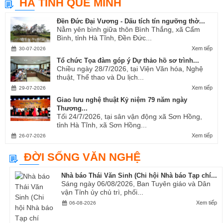
HÀ TĨNH QUÊ MÌNH
Ví, Giặm...
Đền Đức Đại Vương - Dấu tích tín ngưỡng thờ...
Nằm yên bình giữa thôn Bình Thắng, xã Cẩm
Bình, tỉnh Hà Tĩnh, Đền Đức...
Xem tiếp
30-07-2026
Tổ chức Tọa đàm góp ý Dự thảo hồ sơ trình...
Chiều ngày 28/7/2026, tại Viện Văn hóa, Nghệ
thuật, Thể thao và Du lịch...
Xem tiếp
29-07-2026
Giao lưu nghệ thuật Kỷ niệm 79 năm ngày
Thương...
Tối 24/7/2026, tại sân vận động xã Sơn Hồng,
tỉnh Hà Tĩnh, xã Sơn Hồng...
Xem tiếp
26-07-2026
ĐỜI SỐNG VĂN NGHỆ
Nhà báo Thái Văn Sinh (Chi hội Nhà báo Tạp chí...
Sáng ngày 06/08/2026, Ban Tuyên giáo và Dân
vận Tỉnh ủy chủ trì, phối...
Xem tiếp
06-08-2026