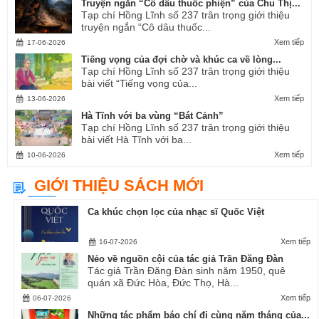
Truyện ngắn “Cô dâu thuốc phiện” của Chu Thị...
Tạp chí Hồng Lĩnh số 237 trân trọng giới thiệu
truyện ngắn “Cô dâu thuốc...
Xem tiếp
17-06-2026
Tiếng vọng của đợi chờ và khúc ca về lòng...
Tạp chí Hồng Lĩnh số 237 trân trọng giới thiệu
bài viết “Tiếng vọng của...
Xem tiếp
13-06-2026
Hà Tĩnh với ba vùng “Bát Cảnh”
Tạp chí Hồng Lĩnh số 237 trân trọng giới thiệu
bài viết Hà Tĩnh với ba...
Xem tiếp
10-06-2026
GIỚI THIỆU SÁCH MỚI
Ca khúc chọn lọc của nhạc sĩ Quốc Việt
Xem tiếp
16-07-2026
Nẻo về nguồn cội của tác giả Trần Đăng Đàn
Tác giả Trần Đăng Đàn sinh năm 1950, quê
quán xã Đức Hòa, Đức Thọ, Hà...
Xem tiếp
06-07-2026
Những tác phẩm báo chí đi cùng năm tháng của...