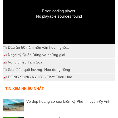
Error loading player:
No playable sources found
Dấu ấn 50 năm nền văn học, nghệ...
Nhạc sỹ Quốc Dũng và những giai...
Vọng chiều Tam Soa
Giai điệu quê hương: Hoa dong riềng
DÒNG SÔNG KÝ ỨC - Thơ: Triệu Huệ...
TIN XEM NHIỀU NHẤT
Vẻ đẹp hoang sơ của biển Kỳ Phú – huyện Kỳ Anh