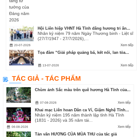
Hội Liên hiệp VHNT Hà Tĩnh dâng hương tri ân...
Nhân kỷ niệm 79 năm Ngày Thương binh - Liệt sĩ
(27/7/1947 - 27/7/2026),...
Xem tiếp
20-07-2026
Tọa đàm “Giải pháp quảng bá, kết nối, lan tỏa...
Xem tiếp
13-07-2026
TÁC GIẢ - TÁC PHẨM
Chùm ảnh Sắc màu trên quê hương Hà Tĩnh của...
Xem tiếp
07-08-2026
Khai mạc Liên hoan Dân ca Ví, Giặm Nghệ Tĩnh...
Nhân kỷ niệm 195 năm thành lập tỉnh Hà Tĩnh
(1831 - 2026) và 35 năm tái...
Xem tiếp
06-08-2026
Tản văn HƯƠNG CỦA MÙA THU của tác giả