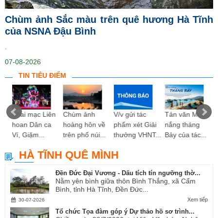
Chùm ảnh Sắc màu trên quê hương Hà Tĩnh
của NSNA Đậu Bình
.
07-08-2026
TIN TIÊU ĐIỂM
ng
Khai mạc Liên
Chùm ảnh
V/v gửi tác
Tản văn Mùa
hoan Dân ca
hoàng hôn về
phẩm xét Giải
nắng tháng
Ví, Giặm...
trên phố núi...
thưởng VHNT...
Bảy của tác...
HÀ TĨNH QUÊ MÌNH
Đền Đức Đại Vương - Dấu tích tín ngưỡng thờ...
Nằm yên bình giữa thôn Bình Thắng, xã Cẩm
Bình, tỉnh Hà Tĩnh, Đền Đức...
Xem tiếp
30-07-2026
Tổ chức Tọa đàm góp ý Dự thảo hồ sơ trình...