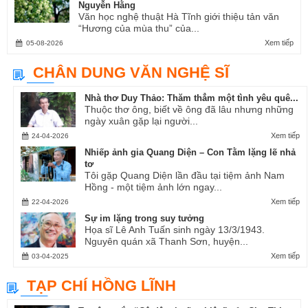
Nguyễn Hằng
Văn học nghệ thuật Hà Tĩnh giới thiệu tản văn
“Hương của mùa thu” của...
Xem tiếp
05-08-2026
CHÂN DUNG VĂN NGHỆ SĨ
Nhà thơ Duy Thảo: Thăm thẳm một tình yêu quê...
Thuộc thơ ông, biết về ông đã lâu nhưng những
ngày xuân gặp lại người...
Xem tiếp
24-04-2026
Nhiếp ảnh gia Quang Diện – Con Tằm lặng lẽ nhả
tơ
Tôi gặp Quang Diện lần đầu tại tiệm ảnh Nam
Hồng - một tiệm ảnh lớn ngay...
Xem tiếp
22-04-2026
Sự im lặng trong suy tưởng
Họa sĩ Lê Anh Tuấn sinh ngày 13/3/1943.
Nguyên quán xã Thanh Sơn, huyện...
Xem tiếp
03-04-2025
TẠP CHÍ HỒNG LĨNH