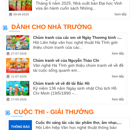
Tháng 6 năm 2025, Nhà xuất bản Đại học Vinh
vừa ấn hành cuốn sách Những...
Xem tiếp
09-06-2025
DÀNH CHO NHÀ TRƯỜNG
Chùm tranh của các em về Ngày Thương binh -...
Hội Liên hiệp văn học nghệ thuật Hà Tĩnh giới
thiệu chùm tranh của các...
Xem tiếp
27-07-2026
Chùm tranh vẽ của Nguyễn Thảo Chi
Văn nghệ Hà Tĩnh giới thiệu chùm tranh vẽ về đề
tài cuộc sống quanh em...
Xem tiếp
11-07-2026
Chùm tranh vẽ về đề tài Bác Hồ
Kỷ niệm 136 năm Ngày sinh nhật Chủ tịch Hồ
Chí Minh (19/5/1890 –...
Xem tiếp
17-05-2026
CUỘC THI - GIẢI THƯỞNG
Cuộc thi sáng tác các tác phẩm thơ, âm nhạc,...
Hội Liên hiệp Văn học nghệ thuật thông báo