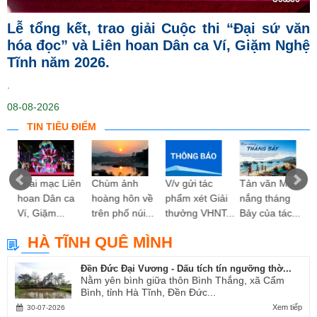
Lễ tổng kết, trao giải Cuộc thi “Đại sứ văn
hóa đọc” và Liên hoan Dân ca Ví, Giặm Nghệ
Tĩnh năm 2026.
.
08-08-2026
TIN TIÊU ĐIỂM
ng
Khai mạc Liên
Chùm ảnh
V/v gửi tác
Tản văn Mùa
hoan Dân ca
hoàng hôn về
phẩm xét Giải
nắng tháng
Ví, Giặm...
trên phố núi...
thưởng VHNT...
Bảy của tác...
HÀ TĨNH QUÊ MÌNH
Đền Đức Đại Vương - Dấu tích tín ngưỡng thờ...
Nằm yên bình giữa thôn Bình Thắng, xã Cẩm
Bình, tỉnh Hà Tĩnh, Đền Đức...
Xem tiếp
30-07-2026