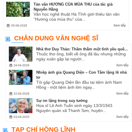
Tản văn HƯƠNG CỦA MÙA THU của tác giả
Nguyễn Hằng
Văn học nghệ thuật Hà Tĩnh giới thiệu tản văn
“Hương của mùa thu” của...
Xem tiếp
05-08-2026
CHÂN DUNG VĂN NGHỆ SĨ
Nhà thơ Duy Thảo: Thăm thẳm một tình yêu quê...
Thuộc thơ ông, biết về ông đã lâu nhưng những
ngày xuân gặp lại người...
Xem tiếp
24-04-2026
Nhiếp ảnh gia Quang Diện – Con Tằm lặng lẽ nhả
tơ
Tôi gặp Quang Diện lần đầu tại tiệm ảnh Nam
Hồng - một tiệm ảnh lớn ngay...
Xem tiếp
22-04-2026
Sự im lặng trong suy tưởng
Họa sĩ Lê Anh Tuấn sinh ngày 13/3/1943.
Nguyên quán xã Thanh Sơn, huyện...
Xem tiếp
03-04-2025
TẠP CHÍ HỒNG LĨNH