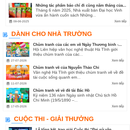
Những tác phẩm báo chí đi cùng năm tháng của...
Tháng 6 năm 2025, Nhà xuất bản Đại học Vinh
vừa ấn hành cuốn sách Những...
Xem tiếp
09-06-2025
DÀNH CHO NHÀ TRƯỜNG
Chùm tranh của các em về Ngày Thương binh -...
Hội Liên hiệp văn học nghệ thuật Hà Tĩnh giới
thiệu chùm tranh của các...
Xem tiếp
27-07-2026
Chùm tranh vẽ của Nguyễn Thảo Chi
Văn nghệ Hà Tĩnh giới thiệu chùm tranh vẽ về đề
tài cuộc sống quanh em...
Xem tiếp
11-07-2026
Chùm tranh vẽ về đề tài Bác Hồ
Kỷ niệm 136 năm Ngày sinh nhật Chủ tịch Hồ
Chí Minh (19/5/1890 –...
Xem tiếp
17-05-2026
CUỘC THI - GIẢI THƯỞNG
Lễ tổng kết, trao giải Cuộc thi “Đại sứ văn...