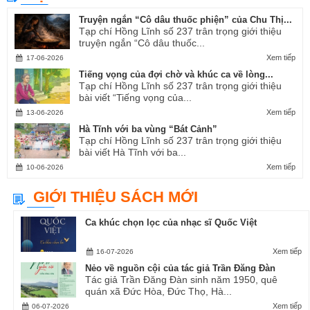
Truyện ngắn “Cô dâu thuốc phiện” của Chu Thị...
Tạp chí Hồng Lĩnh số 237 trân trọng giới thiệu
truyện ngắn “Cô dâu thuốc...
Xem tiếp
17-06-2026
Tiếng vọng của đợi chờ và khúc ca về lòng...
Tạp chí Hồng Lĩnh số 237 trân trọng giới thiệu
bài viết “Tiếng vọng của...
Xem tiếp
13-06-2026
Hà Tĩnh với ba vùng “Bát Cảnh”
Tạp chí Hồng Lĩnh số 237 trân trọng giới thiệu
bài viết Hà Tĩnh với ba...
Xem tiếp
10-06-2026
GIỚI THIỆU SÁCH MỚI
Ca khúc chọn lọc của nhạc sĩ Quốc Việt
Xem tiếp
16-07-2026
Nẻo về nguồn cội của tác giả Trần Đăng Đàn
Tác giả Trần Đăng Đàn sinh năm 1950, quê
quán xã Đức Hòa, Đức Thọ, Hà...
Xem tiếp
06-07-2026