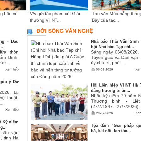
g hôn về
V/v gửi tác phẩm xét Giải
Tản văn Mùa nắng thán
thưởng VHNT...
Bảy của tác...
ĐỜI SỐNG VĂN NGHỆ
ng - Dấu
Nhà báo Thái Văn Sinh 
..
hội Nhà báo Tạp chí...
iữa thôn
Sáng ngày 06/08/2026,
ẩm Bình,
Tuyên giáo và Dân vận 
ức...
ủy chủ trì, phối...
Xem tiếp
Xem
06-08-2026
góp ý Dự
Hội Liên hiệp VHNT Hà 
dâng hương tri ân...
2026, tại
Nhân kỷ niệm 79 năm 
hệ thuật,
Thương binh - Liệt
..
(27/7/1947 - 27/7/2026),.
Xem tiếp
Xem
20-07-2026
t Kỷ niệm
Tọa đàm “Giải pháp q
g...
bá, kết nối, lan tỏa...
i sân vận
, tỉnh Hà