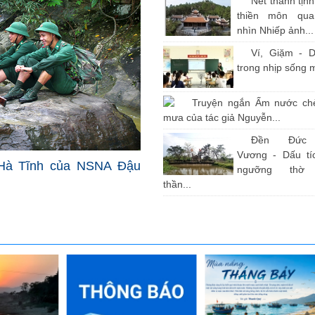
Nét thanh tịn
thiền môn qu
nhìn Nhiếp ảnh...
Ví, Giặm - D
trong nhịp sống 
Truyện ngắn Ấm nước ch
mưa của tác giả Nguyễn...
Đền Đức
Vương - Dấu tíc
Hà Tĩnh của NSNA Đậu
ngưỡng thờ
thần...