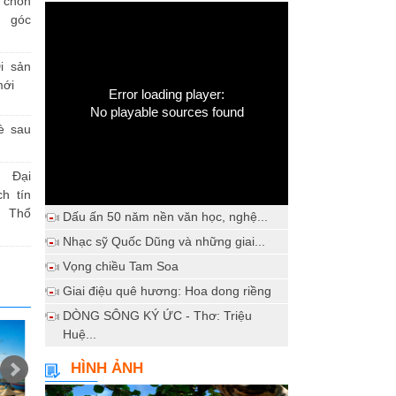
h chốn
a góc
i sản
mới
Error loading player:
No playable sources found
è sau
 Đại
h tín
 Thổ
Dấu ấn 50 năm nền văn học, nghệ...
Nhạc sỹ Quốc Dũng và những giai...
Vọng chiều Tam Soa
Giai điệu quê hương: Hoa dong riềng
DÒNG SÔNG KÝ ỨC - Thơ: Triệu
Huệ...
HÌNH ẢNH