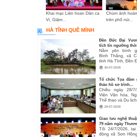
i sáng tác các tác
Khai mạc Liên hoan Dân ca
Chùm ảnh hoàn
ơ,...
Ví, Giặm...
trên phố núi...
HÀ TĨNH QUÊ MÌNH
Đền Đức Đại Vươ
tích tín ngưỡng thờ.
Nằm yên bình g
Bình Thắng, xã C
tỉnh Hà Tĩnh, Đền Đ
30-07-2026
Tổ chức Tọa đàm 
thảo hồ sơ trình...
Chiều ngày 28/7/
Viện Văn hóa, Ng
Thể thao và Du lịch.
29-07-2026
Giao lưu nghệ thuậ
79 năm ngày Thươn
Tối 24/7/2026, tạ
động xã Sơn Hồng