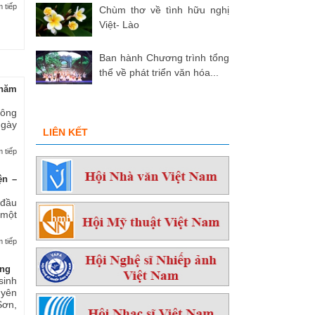
 tiếp
Chùm thơ về tình hữu nghị
Việt- Lào
Ban hành Chương trình tổng
thể về phát triển văn hóa...
hăm
 ông
ngày
LIÊN KẾT
 tiếp
ện –
 đầu
 một
 tiếp
ởng
sinh
yên
ơn,