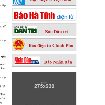
 tiếp
c sĩ
 tiếp
 giả
sinh
 Đức
 tiếp
í đi
Nhà
 vừa
...