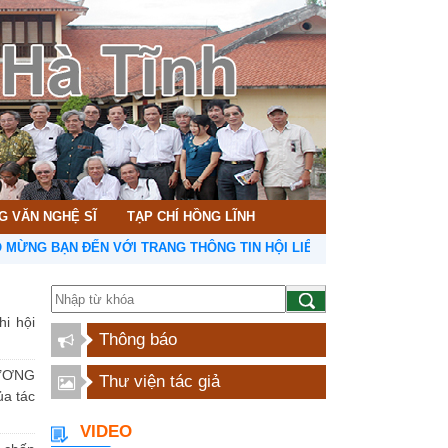
G VĂN NGHỆ SĨ
TẠP CHÍ HỒNG LĨNH
BẠN ĐẾN VỚI TRANG THÔNG TIN HỘI LIÊN HIỆP VĂN HỌC NGHỆ THUẬ
hi hội
Thông báo
ƯƠNG
Thư viện tác giả
a tác
VIDEO