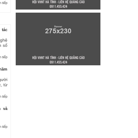
 tiếp
 tác
nghệ
n số
 tiếp
thầm
gười
, từ
 tiếp
n và
 tiếp