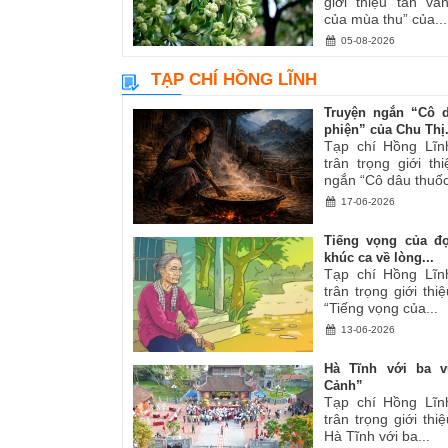
giới thiệu tản v
của mùa thu” của...
05-08-2026
TẠP CHÍ HỒNG LĨNH
Truyện ngắn “Cô 
phiện” của Chu Thị.
Tạp chí Hồng Lĩn
trân trọng giới th
ngắn “Cô dâu thuốc
17-06-2026
Tiếng vọng của đ
khúc ca về lòng...
Tạp chí Hồng Lĩn
trân trọng giới thiệ
“Tiếng vọng của...
13-06-2026
Hà Tĩnh với ba v
Cảnh”
Tạp chí Hồng Lĩn
trân trọng giới thiệ
Hà Tĩnh với ba...