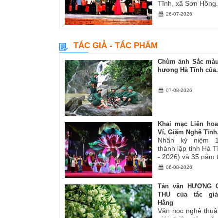
Tĩnh, xã Sơn Hồng.
26-07-2026
TÁC GIẢ - TÁC PHẨM
Chùm ảnh Sắc màu
hương Hà Tĩnh của.
07-08-2026
Khai mạc Liên ho
Ví, Giặm Nghệ Tĩnh.
Nhân kỷ niệm 
thành lập tỉnh Hà 
- 2026) và 35 năm tá
06-08-2026
Tản văn HƯƠNG 
THU của tác gi
Hằng
Văn học nghệ thuậ