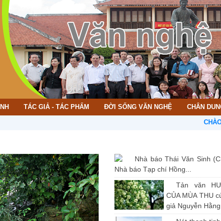
ÌNH
TÁC GIẢ - TÁC PHẨM
ĐỜI SỐNG VĂN NGHỆ
CHÂN DUN
CHÀO MỪNG 
Nhà báo Thái Văn Sinh (C
Nhà báo Tạp chí Hồng...
Tản văn H
CỦA MÙA THU củ
giả Nguyễn Hằng