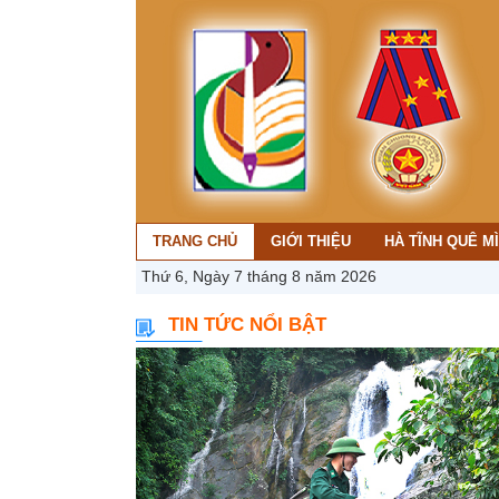
TRANG CHỦ
GIỚI THIỆU
HÀ TĨNH QUÊ M
Thứ 6, Ngày 7 tháng 8 năm 2026
TIN TỨC NỔI BẬT