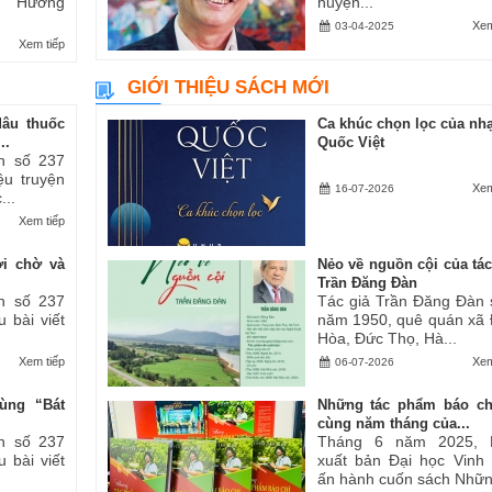
ăn “Hương
huyện...
Xem
03-04-2025
Xem tiếp
GIỚI THIỆU SÁCH MỚI
dâu thuốc
Ca khúc chọn lọc của nhạ
..
Quốc Việt
h số 237
iệu truyện
Xem
16-07-2026
...
Xem tiếp
ợi chờ và
Nẻo về nguồn cội của tác
Trần Đăng Đàn
h số 237
Tác giả Trần Đăng Đàn 
u bài viết
năm 1950, quê quán xã
Hòa, Đức Thọ, Hà...
Xem tiếp
Xem
06-07-2026
ùng “Bát
Những tác phẩm báo ch
cùng năm tháng của...
h số 237
Tháng 6 năm 2025, 
u bài viết
xuất bản Đại học Vinh
ấn hành cuốn sách Những