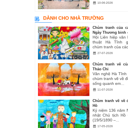
10-06-2026
DÀNH CHO NHÀ TRƯỜNG
Chùm tranh của c
Ngày Thương binh -.
Hội Liên hiệp văn
thuật Hà Tĩnh gi
chùm tranh của các.
27-07-2026
Chùm tranh vẽ củ
Thảo Chi
Văn nghệ Hà Tĩnh g
chùm tranh vẽ về đ
sống quanh em...
11-07-2026
Chùm tranh vẽ về đ
Hồ
Kỷ niệm 136 năm 
nhật Chủ tịch Hồ
(19/5/1890 –...
17-05-2026