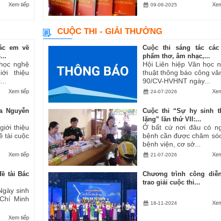
Xem tiếp
Xem
09-06-2025
CUỘC THI - GIẢI THƯỞNG
ác em về
Cuộc thi sáng tác các
..
phẩm thơ, âm nhạc,...
 học nghệ
Hội Liên hiệp Văn học 
ới thiệu
thuật thông báo công vă
..
90/CV-HVHNT ngày...
Xem tiếp
Xem
24-07-2026
a Nguyễn
Cuộc thi “Sự hy sinh 
lặng” lần thứ VII:...
iới thiệu
Ở bất cứ nơi đâu có n
ề tài cuộc
bệnh cần được chăm sóc
bệnh viện, cơ sở...
Xem tiếp
Xem
21-07-2026
ề tài Bác
Chương trình công diễ
trao giải cuộc thi...
Ngày sinh
 Chí Minh
Xem
18-11-2024
Xem tiếp