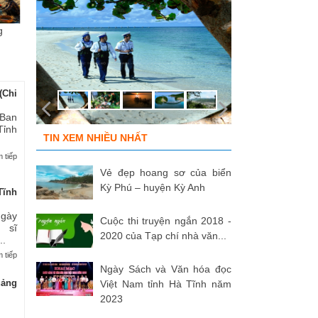
g
Chùm ảnh “Kéo lưới rùng”
ĐỒNG ĐỘI ƠI, CÁC ANH ĐÃ
Tù
của NSNA...
TRỞ VỀ!
củ
(Chi
 Ban
Tỉnh
TIN XEM NHIỀU NHẤT
 tiếp
Vẻ đẹp hoang sơ của biển
Kỳ Phú – huyện Kỳ Anh
Tĩnh
Ngày
Cuộc thi truyện ngắn 2018 -
 sĩ
2020 của Tạp chí nhà văn...
..
 tiếp
Ngày Sách và Văn hóa đọc
uảng
Việt Nam tỉnh Hà Tĩnh năm
2023