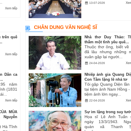
..
Xem
13-07-2026
Xem tiếp
CHÂN DUNG VĂN NGHỆ SĨ
 trên quê
Nhà thơ Duy Thảo: T
..
thẳm một tình yêu quê...
Thuộc thơ ông, biết về
đã lâu nhưng những 
Xem tiếp
xuân gặp lại người...
Xem
24-04-2026
an Dân ca
Nhiếp ảnh gia Quang Di
..
Con Tằm lặng lẽ nhả tơ
195 năm
Tôi gặp Quang Diện lần
Tĩnh (1831
tại tiệm ảnh Nam Hồng -
i...
tiệm ảnh lớn ngay...
Xem tiếp
Xem
22-04-2026
CỦA MÙA
Sự im lặng trong suy tư
Họa sĩ Lê Anh Tuấn 
ả Nguyễn
ngày 13/3/1943. Ngu
t Hà Tĩnh
quán xã Thanh S