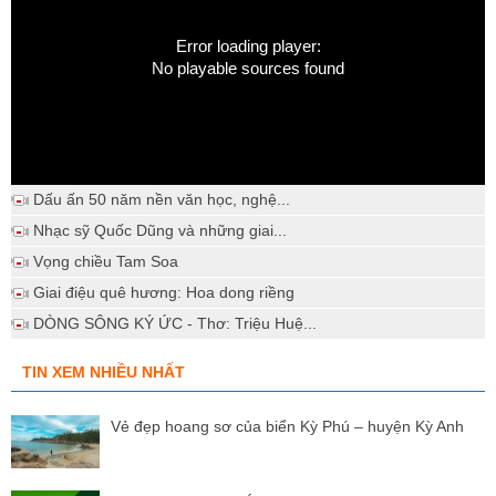
Error loading player:
No playable sources found
Dấu ấn 50 năm nền văn học, nghệ...
Nhạc sỹ Quốc Dũng và những giai...
Vọng chiều Tam Soa
Giai điệu quê hương: Hoa dong riềng
DÒNG SÔNG KÝ ỨC - Thơ: Triệu Huệ...
TIN XEM NHIỀU NHẤT
Vẻ đẹp hoang sơ của biển Kỳ Phú – huyện Kỳ Anh