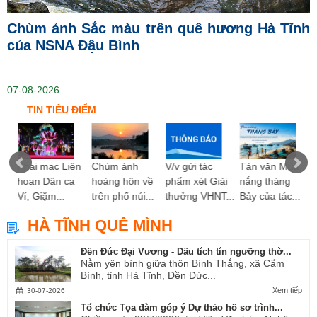
Chùm ảnh Sắc màu trên quê hương Hà Tĩnh
của NSNA Đậu Bình
.
07-08-2026
TIN TIÊU ĐIỂM
ng
Khai mạc Liên
Chùm ảnh
V/v gửi tác
Tản văn Mùa
hoan Dân ca
hoàng hôn về
phẩm xét Giải
nắng tháng
Ví, Giặm...
trên phố núi...
thưởng VHNT...
Bảy của tác...
HÀ TĨNH QUÊ MÌNH
Đền Đức Đại Vương - Dấu tích tín ngưỡng thờ...
Nằm yên bình giữa thôn Bình Thắng, xã Cẩm
Bình, tỉnh Hà Tĩnh, Đền Đức...
Xem tiếp
30-07-2026
Tổ chức Tọa đàm góp ý Dự thảo hồ sơ trình...