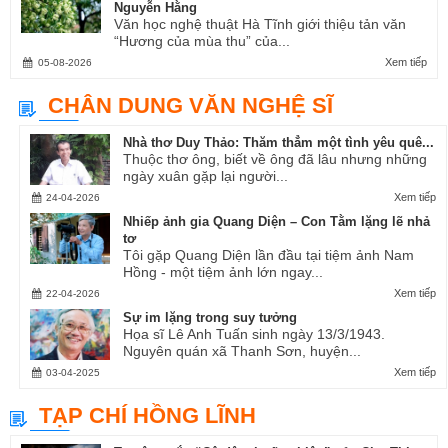
Nguyễn Hằng
Văn học nghệ thuật Hà Tĩnh giới thiệu tản văn
“Hương của mùa thu” của...
Xem tiếp
05-08-2026
CHÂN DUNG VĂN NGHỆ SĨ
Nhà thơ Duy Thảo: Thăm thẳm một tình yêu quê...
Thuộc thơ ông, biết về ông đã lâu nhưng những
ngày xuân gặp lại người...
Xem tiếp
24-04-2026
Nhiếp ảnh gia Quang Diện – Con Tằm lặng lẽ nhả
tơ
Tôi gặp Quang Diện lần đầu tại tiệm ảnh Nam
Hồng - một tiệm ảnh lớn ngay...
Xem tiếp
22-04-2026
Sự im lặng trong suy tưởng
Họa sĩ Lê Anh Tuấn sinh ngày 13/3/1943.
Nguyên quán xã Thanh Sơn, huyện...
Xem tiếp
03-04-2025
TẠP CHÍ HỒNG LĨNH