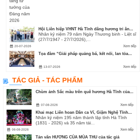
Hội Liên hiệp VHNT Hà Tĩnh dâng hương tri ân...
Nhân kỷ niệm 79 năm Ngày Thương binh - Liệt sĩ
(27/7/1947 - 27/7/2026),...
Xem tiếp
20-07-2026
Tọa đàm “Giải pháp quảng bá, kết nối, lan tỏa...
Xem tiếp
13-07-2026
TÁC GIẢ - TÁC PHẨM
Chùm ảnh Sắc màu trên quê hương Hà Tĩnh của...
Xem tiếp
07-08-2026
Khai mạc Liên hoan Dân ca Ví, Giặm Nghệ Tĩnh...
Nhân kỷ niệm 195 năm thành lập tỉnh Hà Tĩnh
(1831 - 2026) và 35 năm tái...
Xem tiếp
06-08-2026
Tản văn HƯƠNG CỦA MÙA THU của tác giả