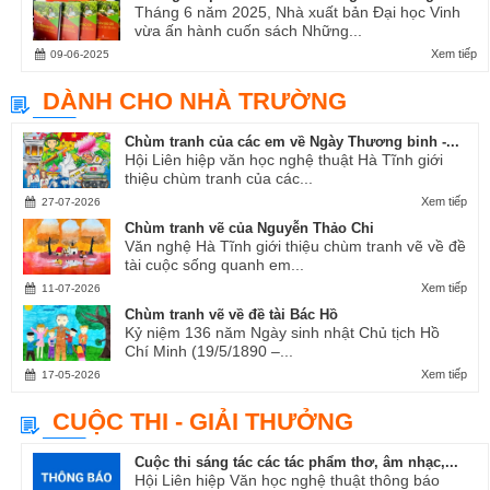
Tháng 6 năm 2025, Nhà xuất bản Đại học Vinh
vừa ấn hành cuốn sách Những...
Xem tiếp
09-06-2025
DÀNH CHO NHÀ TRƯỜNG
Chùm tranh của các em về Ngày Thương binh -...
Hội Liên hiệp văn học nghệ thuật Hà Tĩnh giới
thiệu chùm tranh của các...
Xem tiếp
27-07-2026
Chùm tranh vẽ của Nguyễn Thảo Chi
Văn nghệ Hà Tĩnh giới thiệu chùm tranh vẽ về đề
tài cuộc sống quanh em...
Xem tiếp
11-07-2026
Chùm tranh vẽ về đề tài Bác Hồ
Kỷ niệm 136 năm Ngày sinh nhật Chủ tịch Hồ
Chí Minh (19/5/1890 –...
Xem tiếp
17-05-2026
CUỘC THI - GIẢI THƯỞNG
Cuộc thi sáng tác các tác phẩm thơ, âm nhạc,...
Hội Liên hiệp Văn học nghệ thuật thông báo