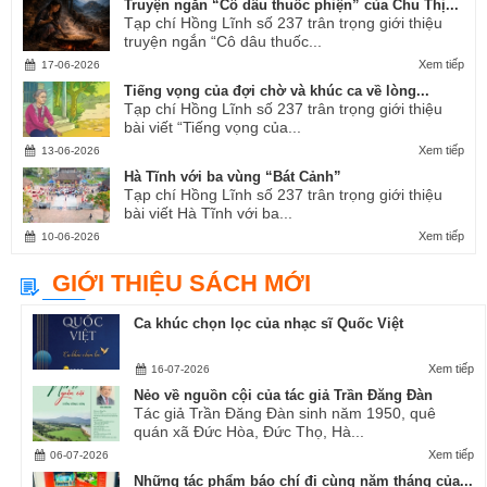
Truyện ngắn “Cô dâu thuốc phiện” của Chu Thị...
Tạp chí Hồng Lĩnh số 237 trân trọng giới thiệu
truyện ngắn “Cô dâu thuốc...
Xem tiếp
17-06-2026
Tiếng vọng của đợi chờ và khúc ca về lòng...
Tạp chí Hồng Lĩnh số 237 trân trọng giới thiệu
bài viết “Tiếng vọng của...
Xem tiếp
13-06-2026
Hà Tĩnh với ba vùng “Bát Cảnh”
Tạp chí Hồng Lĩnh số 237 trân trọng giới thiệu
bài viết Hà Tĩnh với ba...
Xem tiếp
10-06-2026
GIỚI THIỆU SÁCH MỚI
Ca khúc chọn lọc của nhạc sĩ Quốc Việt
Xem tiếp
16-07-2026
Nẻo về nguồn cội của tác giả Trần Đăng Đàn
Tác giả Trần Đăng Đàn sinh năm 1950, quê
quán xã Đức Hòa, Đức Thọ, Hà...
Xem tiếp
06-07-2026
Những tác phẩm báo chí đi cùng năm tháng của...