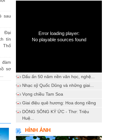
mới
è sau
 Đại
Error loading player:
h tín
No playable sources found
 Thổ
a đàm
hồ sơ
..
Dấu ấn 50 năm nền văn học, nghệ...
Nhạc sỹ Quốc Dũng và những giai...
Vọng chiều Tam Soa
Giai điệu quê hương: Hoa dong riềng
DÒNG SÔNG KÝ ỨC - Thơ: Triệu
Huệ...
HÌNH ẢNH