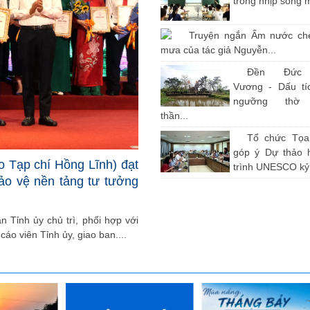
trong nhịp sống 
Truyện ngắn Ấm nước ch
mưa của tác giả Nguyễn...
Đền Đức
Vương - Dấu tíc
ngưỡng thờ
thần...
Tổ chức Tọ
góp ý Dự thảo 
o Tạp chí Hồng Lĩnh) đạt
trình UNESCO kỷ.
bảo vệ nền tảng tư tưởng
 Tỉnh ủy chủ trì, phối hợp với
cáo viên Tỉnh ủy, giao ban....