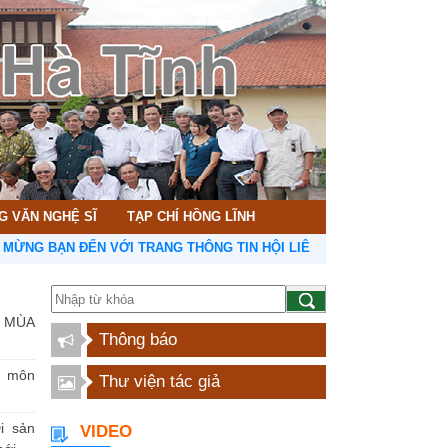
G VĂN NGHỆ SĨ
TẠP CHÍ HỒNG LĨNH
ẠN ĐẾN VỚI TRANG THÔNG TIN HỘI LIÊN HIỆP VĂN HỌC NGHỆ THUẬ
 MÙA
Thông báo
n môn
Thư viện tác giả
i sản
VIDEO