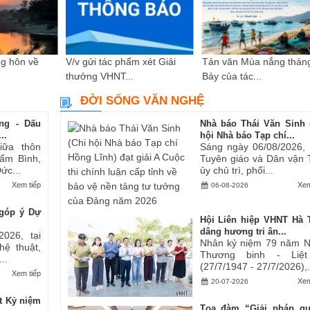
g hôn về
V/v gửi tác phẩm xét Giải
Tản văn Mùa nắng thán
thưởng VHNT...
Bảy của tác...
ĐỜI SỐNG VĂN NGHỆ
ng - Dấu
Nhà báo Thái Văn Sinh 
..
hội Nhà báo Tạp chí...
iữa thôn
Sáng ngày 06/08/2026,
ẩm Bình,
Tuyên giáo và Dân vận 
ức...
ủy chủ trì, phối...
Xem tiếp
Xem
06-08-2026
góp ý Dự
Hội Liên hiệp VHNT Hà 
dâng hương tri ân...
2026, tại
Nhân kỷ niệm 79 năm 
hệ thuật,
Thương binh - Liệt
..
(27/7/1947 - 27/7/2026),.
Xem tiếp
Xem
20-07-2026
t Kỷ niệm
Tọa đàm “Giải pháp q