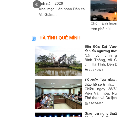
Khai mạc Liên hoan Dân ca
Ví, Giặm...
i sáng tác các tác
Chùm ảnh hoàn
ơ,...
trên phố núi...
HÀ TĨNH QUÊ MÌNH
Đền Đức Đại Vươ
tích tín ngưỡng thờ.
Nằm yên bình g
Bình Thắng, xã C
tỉnh Hà Tĩnh, Đền Đ
30-07-2026
Tổ chức Tọa đàm 
thảo hồ sơ trình...
Chiều ngày 28/7/
Viện Văn hóa, Ng
Thể thao và Du lịch.
29-07-2026
Giao lưu nghệ thuậ