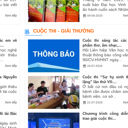
u bài viết
xuất bản Đại học Vinh
ấn hành cuốn sách Những
Xem tiếp
Xem
09-06-2025
CUỘC THI - GIẢI THƯỞNG
ác em về
Cuộc thi sáng tác các
..
phẩm thơ, âm nhạc,...
 học nghệ
Hội Liên hiệp Văn học 
ới thiệu
thuật thông báo công vă
..
90/CV-HVHNT ngày...
Xem tiếp
Xem
24-07-2026
a Nguyễn
Cuộc thi “Sự hy sinh 
lặng” lần thứ VII:...
iới thiệu
Ở bất cứ nơi đâu có n
ề tài cuộc
bệnh cần được chăm sóc
bệnh viện, cơ sở...
Xem tiếp
Xem
21-07-2026
ề tài Bác
Chương trình công diễ
trao giải cuộc thi...
Ngày sinh
 Chí Minh