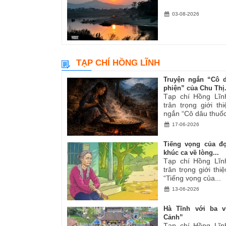
03-08-2026
TẠP CHÍ HỒNG LĨNH
Truyện ngắn “Cô 
phiện” của Chu Thị.
Tạp chí Hồng Lĩn
trân trọng giới th
ngắn “Cô dâu thuốc
17-06-2026
Tiếng vọng của đ
khúc ca về lòng...
Tạp chí Hồng Lĩn
trân trọng giới thiệ
“Tiếng vọng của...
13-06-2026
Hà Tĩnh với ba v
Cảnh”
Tạp chí Hồng Lĩn