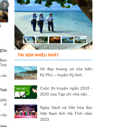
g
Chùm ảnh “Kéo lưới rùng”
ĐỒNG ĐỘI ƠI, CÁC ANH ĐÃ
Tù
của NSNA...
TRỞ VỀ!
củ
(Chi
TIN XEM NHIỀU NHẤT
 Ban
Tỉnh
Vẻ đẹp hoang sơ của biển
Kỳ Phú – huyện Kỳ Anh
 tiếp
Cuộc thi truyện ngắn 2018 -
Tĩnh
2020 của Tạp chí nhà văn...
Ngày
 sĩ
Ngày Sách và Văn hóa đọc
..
Việt Nam tỉnh Hà Tĩnh năm
 tiếp
2023
uảng