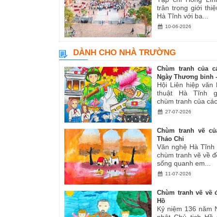
trân trọng giới thiệ
Hà Tĩnh với ba...
10-06-2026
DÀNH CHO NHÀ TRƯỜNG
Chùm tranh của c
Ngày Thương binh -.
Hội Liên hiệp văn
thuật Hà Tĩnh gi
chùm tranh của các.
27-07-2026
Chùm tranh vẽ củ
Thảo Chi
Văn nghệ Hà Tĩnh g
chùm tranh vẽ về đ
sống quanh em...
11-07-2026
Chùm tranh vẽ về đ
Hồ
Kỷ niệm 136 năm 
nhật Chủ tịch Hồ