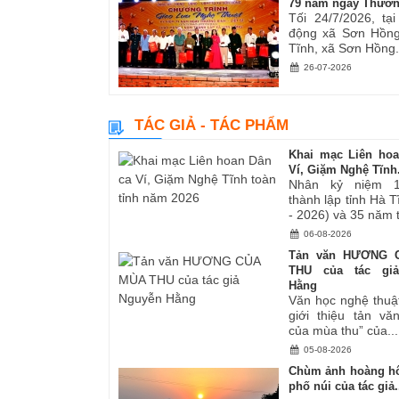
79 năm ngày Thươn
Tối 24/7/2026, tạ
động xã Sơn Hồng
Tĩnh, xã Sơn Hồng.
26-07-2026
TÁC GIẢ - TÁC PHẨM
Khai mạc Liên ho
Ví, Giặm Nghệ Tĩnh.
Nhân kỷ niệm 
thành lập tỉnh Hà 
- 2026) và 35 năm tá
06-08-2026
Tản văn HƯƠNG 
THU của tác gi
Hằng
Văn học nghệ thuậ
giới thiệu tản v
của mùa thu” của...
05-08-2026
Chùm ảnh hoàng hô
phố núi của tác giả.