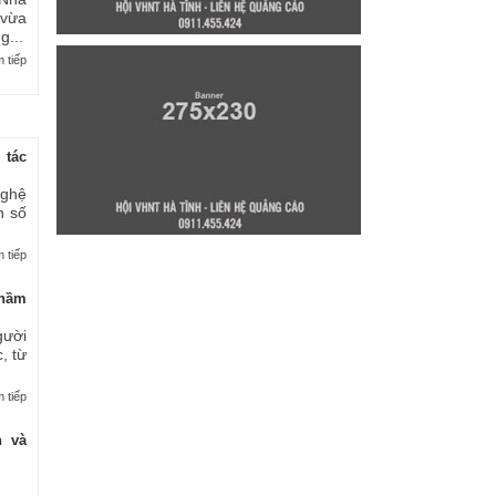
 vừa
...
 tiếp
 tác
nghệ
n số
 tiếp
thầm
gười
, từ
 tiếp
n và