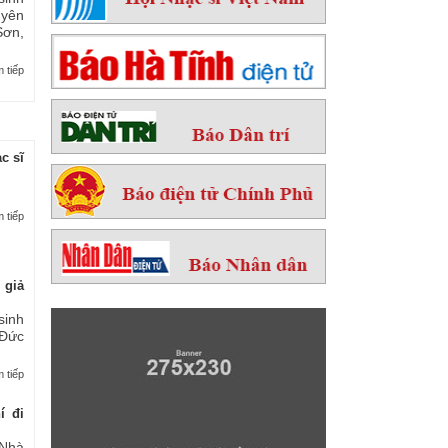
yên
ơn,
 tiếp
c sĩ
 tiếp
 giả
sinh
 Đức
 tiếp
í đi
Nhà