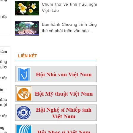
Chùm thơ về tình hữu nghị
Việt- Lào
 tiếp
Ban hành Chương trình tổng
thể về phát triển văn hóa...
hăm
LIÊN KẾT
 ông
ngày
 tiếp
ện –
 đầu
 một
 tiếp
ởng
sinh