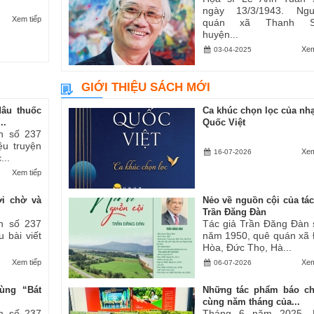
ngày 13/3/1943. Ngu
Xem tiếp
quán xã Thanh S
huyện...
Xem
03-04-2025
GIỚI THIỆU SÁCH MỚI
dâu thuốc
Ca khúc chọn lọc của nhạ
..
Quốc Việt
h số 237
iệu truyện
Xem
16-07-2026
...
Xem tiếp
ợi chờ và
Nẻo về nguồn cội của tác
Trần Đăng Đàn
h số 237
Tác giả Trần Đăng Đàn 
u bài viết
năm 1950, quê quán xã
Hòa, Đức Thọ, Hà...
Xem tiếp
Xem
06-07-2026
ùng “Bát
Những tác phẩm báo ch
cùng năm tháng của...
h số 237
Tháng 6 năm 2025, 