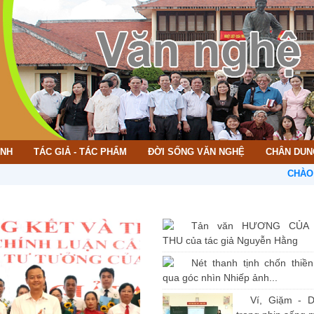
ÌNH
TÁC GIẢ - TÁC PHẨM
ĐỜI SỐNG VĂN NGHỆ
CHÂN DUN
CHÀO MỪNG B
Tản văn HƯƠNG CỦA
THU của tác giả Nguyễn Hằng
Nét thanh tịnh chốn thiề
qua góc nhìn Nhiếp ảnh...
Ví, Giặm - D