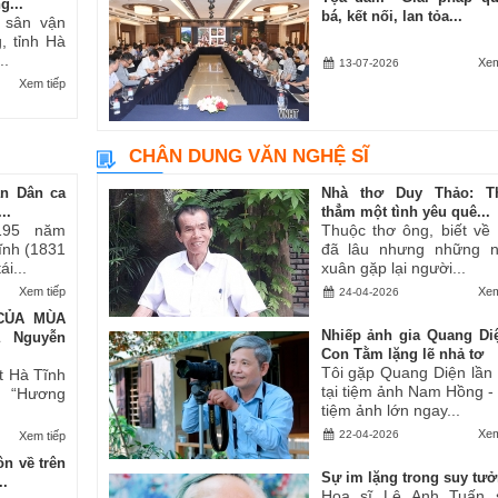
g...
bá, kết nối, lan tỏa...
i sân vận
, tỉnh Hà
..
Xem
13-07-2026
Xem tiếp
CHÂN DUNG VĂN NGHỆ SĨ
an Dân ca
Nhà thơ Duy Thảo: T
..
thẳm một tình yêu quê...
195 năm
Thuộc thơ ông, biết về
Tĩnh (1831
đã lâu nhưng những 
i...
xuân gặp lại người...
Xem tiếp
Xem
24-04-2026
CỦA MÙA
Nhiếp ảnh gia Quang Di
ả Nguyễn
Con Tằm lặng lẽ nhả tơ
Tôi gặp Quang Diện lần
t Hà Tĩnh
tại tiệm ảnh Nam Hồng -
ăn “Hương
tiệm ảnh lớn ngay...
Xem
22-04-2026
Xem tiếp
n về trên
Sự im lặng trong suy tư
..
Họa sĩ Lê Anh Tuấn 