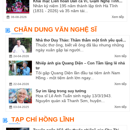
Khai mạc Liên hoan Dân ca Ví, Giặm Nghệ Tĩnh...
Nhân kỷ niệm 195 năm thành lập tỉnh Hà Tĩnh
(1831 - 2026) và 35 năm tái...
Xem tiếp
06-08-2026
CHÂN DUNG VĂN NGHỆ SĨ
Nhà thơ Duy Thảo: Thăm thẳm một tình yêu quê...
Thuộc thơ ông, biết về ông đã lâu nhưng những
ngày xuân gặp lại người...
Xem tiếp
24-04-2026
Nhiếp ảnh gia Quang Diện – Con Tằm lặng lẽ nhả
tơ
Tôi gặp Quang Diện lần đầu tại tiệm ảnh Nam
Hồng - một tiệm ảnh lớn ngay...
Xem tiếp
22-04-2026
Sự im lặng trong suy tưởng
Họa sĩ Lê Anh Tuấn sinh ngày 13/3/1943.
Nguyên quán xã Thanh Sơn, huyện...
Xem tiếp
03-04-2025
TẠP CHÍ HỒNG LĨNH