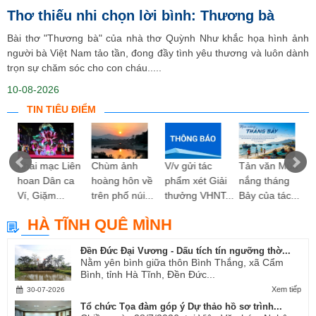
Thơ thiếu nhi chọn lời bình: Thương bà
Bài thơ "Thương bà" của nhà thơ Quỳnh Như khắc họa hình ảnh
người bà Việt Nam tảo tần, đong đầy tình yêu thương và luôn dành
trọn sự chăm sóc cho con cháu.....
10-08-2026
TIN TIÊU ĐIỂM
ng
Khai mạc Liên
Chùm ảnh
V/v gửi tác
Tản văn Mùa
hoan Dân ca
hoàng hôn về
phẩm xét Giải
nắng tháng
Ví, Giặm...
trên phố núi...
thưởng VHNT...
Bảy của tác...
HÀ TĨNH QUÊ MÌNH
Đền Đức Đại Vương - Dấu tích tín ngưỡng thờ...
Nằm yên bình giữa thôn Bình Thắng, xã Cẩm
Bình, tỉnh Hà Tĩnh, Đền Đức...
Xem tiếp
30-07-2026
Tổ chức Tọa đàm góp ý Dự thảo hồ sơ trình...