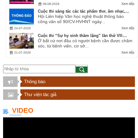
Xem tiếp
08-08-2026
Cuộc thi sáng tác các tác phẩm thơ, âm nhạc,...
Hội Liên hiệp Văn học nghệ thuật thông báo
công văn số 90/CV-HVHNT ngày...
Xem tiếp
24-07-2026
Cuộc thi “Sự hy sinh thầm lặng” lần thứ VII:...
Ở bất cứ nơi đâu có người bệnh cần được chăm
sóc, từ bệnh viện, cơ sở...
Xem tiếp
21-07-2026
Thông báo
Thư viện tác giả
VIDEO