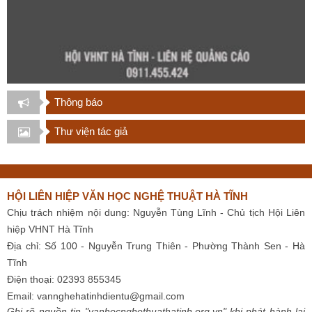
Thông báo
Thư viện tác giả
HỘI LIÊN HIỆP VĂN HỌC NGHỆ THUẬT HÀ TĨNH
Chịu trách nhiệm nội dung: Nguyễn Tùng Lĩnh - Chủ tịch Hội Liên
hiệp VHNT Hà Tĩnh
Địa chỉ: Số 100 - Nguyễn Trung Thiên - Phường Thành Sen - Hà
Tĩnh
Điện thoại: 02393 855345
Email:
vannghehatinhdientu@gmail.com
Ghi rõ nguồn tin "vanhocnghethuathatinh.org.vn" khi phát hành lại