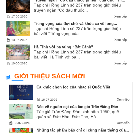
Truyện ngắn “Cô dâu thuốc phiện” của Chu Thị...
Tạp chí Hồng Lĩnh số 237 trân trọng giới thiệu
truyện ngắn “Cô dâu thuốc...
Xem tiếp
17-06-2026
Tiếng vọng của đợi chờ và khúc ca về lòng...
Tạp chí Hồng Lĩnh số 237 trân trọng giới thiệu
bài viết “Tiếng vọng của...
Xem tiếp
13-06-2026
Hà Tĩnh với ba vùng “Bát Cảnh”
Tạp chí Hồng Lĩnh số 237 trân trọng giới thiệu
bài viết Hà Tĩnh với ba...
Xem tiếp
10-06-2026
GIỚI THIỆU SÁCH MỚI
Ca khúc chọn lọc của nhạc sĩ Quốc Việt
Xem tiếp
16-07-2026
Nẻo về nguồn cội của tác giả Trần Đăng Đàn
Tác giả Trần Đăng Đàn sinh năm 1950, quê
quán xã Đức Hòa, Đức Thọ, Hà...
Xem tiếp
06-07-2026
Những tác phẩm báo chí đi cùng năm tháng của...