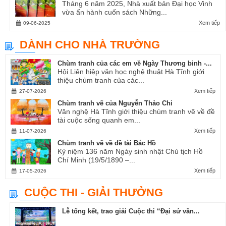
Tháng 6 năm 2025, Nhà xuất bản Đại học Vinh
vừa ấn hành cuốn sách Những...
Xem tiếp
09-06-2025
DÀNH CHO NHÀ TRƯỜNG
Chùm tranh của các em về Ngày Thương binh -...
Hội Liên hiệp văn học nghệ thuật Hà Tĩnh giới
thiệu chùm tranh của các...
Xem tiếp
27-07-2026
Chùm tranh vẽ của Nguyễn Thảo Chi
Văn nghệ Hà Tĩnh giới thiệu chùm tranh vẽ về đề
tài cuộc sống quanh em...
Xem tiếp
11-07-2026
Chùm tranh vẽ về đề tài Bác Hồ
Kỷ niệm 136 năm Ngày sinh nhật Chủ tịch Hồ
Chí Minh (19/5/1890 –...
Xem tiếp
17-05-2026
CUỘC THI - GIẢI THƯỞNG
Lễ tổng kết, trao giải Cuộc thi “Đại sứ văn...