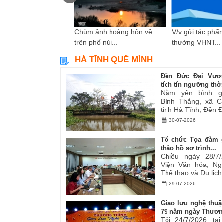
i “Sự hy sinh thầm
Chùm ảnh hoàng hôn về
V/v gửi tác phẩm
n...
trên phố núi...
thưởng VHNT...
HÀ TĨNH QUÊ MÌNH
Đền Đức Đại Vươ
tích tín ngưỡng thờ.
Nằm yên bình g
Bình Thắng, xã C
tỉnh Hà Tĩnh, Đền Đ
30-07-2026
Tổ chức Tọa đàm 
thảo hồ sơ trình...
Chiều ngày 28/7/
Viện Văn hóa, Ng
Thể thao và Du lịch.
29-07-2026
Giao lưu nghệ thuậ
79 năm ngày Thươn
Tối 24/7/2026, tạ