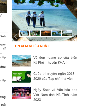
g”
ĐỒNG ĐỘI ƠI, CÁC ANH ĐÃ
Tùy bút “Cung trầm tháng 7”
Cu
TRỞ VỀ!
của nhà...
ph
Tĩnh
Ngày
TIN XEM NHIỀU NHẤT
 sĩ
..
Vẻ đẹp hoang sơ của biển
 tiếp
Kỳ Phú – huyện Kỳ Anh
uảng
Cuộc thi truyện ngắn 2018 -
2020 của Tạp chí nhà văn...
 tiếp
Ngày Sách và Văn hóa đọc
Việt Nam tỉnh Hà Tĩnh năm
ương
2023
 nổi