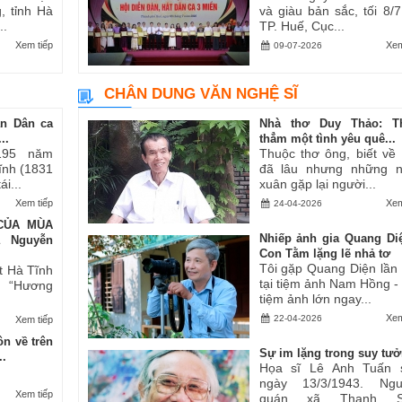
, tỉnh Hà
và giàu bản sắc, tối 8/7,
..
TP. Huế, Cục...
Xem tiếp
Xem
09-07-2026
CHÂN DUNG VĂN NGHỆ SĨ
an Dân ca
Nhà thơ Duy Thảo: T
..
thẳm một tình yêu quê...
195 năm
Thuộc thơ ông, biết về
Tĩnh (1831
đã lâu nhưng những 
i...
xuân gặp lại người...
Xem tiếp
Xem
24-04-2026
CỦA MÙA
Nhiếp ảnh gia Quang Di
ả Nguyễn
Con Tằm lặng lẽ nhả tơ
Tôi gặp Quang Diện lần
t Hà Tĩnh
tại tiệm ảnh Nam Hồng -
ăn “Hương
tiệm ảnh lớn ngay...
Xem
22-04-2026
Xem tiếp
n về trên
Sự im lặng trong suy tư
..
Họa sĩ Lê Anh Tuấn 
ngày 13/3/1943. Ngu
Xem tiếp
quán xã Thanh S