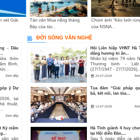
 xét Giải
Tản văn Mùa nắng tháng
Chùm ảnh “Kéo lưới rùn
Bảy của tác...
của NSNA...
ĐỜI SỐNG VĂN NGHỆ
ng - Dấu
Hội Liên hiệp VHNT Hà 
..
dâng hương tri ân...
iữa thôn
Nhân kỷ niệm 79 năm 
ẩm Bình,
Thương binh - Liệt
ức...
(27/7/1947 - 27/7/2026),.
Xem tiếp
Xem
20-07-2026
góp ý Dự
Tọa đàm “Giải pháp q
bá, kết nối, lan tỏa...
2026, tại
hệ thuật,
Xem
13-07-2026
..
Xem tiếp
t Kỷ niệm
Hà Tĩnh giành 4 huy ch
g...
tại Hội diễn Đàn,...
i sân vận
Sau 5 ngày diễn ra sôi