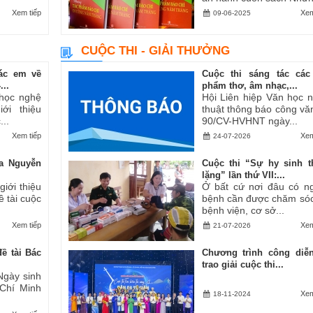
Xem tiếp
Xem
09-06-2025
CUỘC THI - GIẢI THƯỞNG
ác em về
Cuộc thi sáng tác các
..
phẩm thơ, âm nhạc,...
 học nghệ
Hội Liên hiệp Văn học 
ới thiệu
thuật thông báo công vă
..
90/CV-HVHNT ngày...
Xem tiếp
Xem
24-07-2026
a Nguyễn
Cuộc thi “Sự hy sinh 
lặng” lần thứ VII:...
iới thiệu
Ở bất cứ nơi đâu có n
ề tài cuộc
bệnh cần được chăm sóc
bệnh viện, cơ sở...
Xem tiếp
Xem
21-07-2026
ề tài Bác
Chương trình công diễ
trao giải cuộc thi...
Ngày sinh
 Chí Minh
Xem
18-11-2024