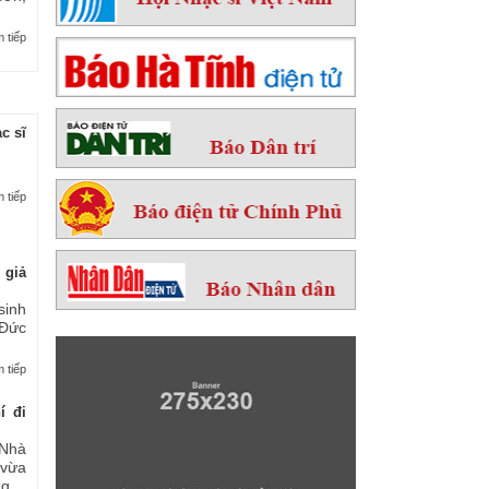
 tiếp
c sĩ
 tiếp
 giả
sinh
 Đức
 tiếp
í đi
Nhà
 vừa
...