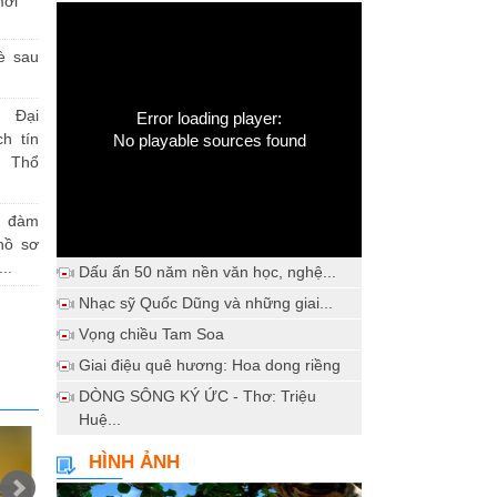
mới
è sau
 Đại
Error loading player:
h tín
No playable sources found
 Thổ
a đàm
hồ sơ
..
Dấu ấn 50 năm nền văn học, nghệ...
Nhạc sỹ Quốc Dũng và những giai...
Vọng chiều Tam Soa
Giai điệu quê hương: Hoa dong riềng
DÒNG SÔNG KÝ ỨC - Thơ: Triệu
Huệ...
HÌNH ẢNH