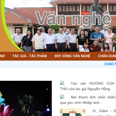
ÌNH
TÁC GIẢ - TÁC PHẨM
ĐỜI SỐNG VĂN NGHỆ
CHÂN DUN
CHÀO MỪNG BẠ
Tản văn HƯƠNG CỦA
THU của tác giả Nguyễn Hằng
Nét thanh tịnh chốn thiề
qua góc nhìn Nhiếp ảnh...
Ví, Giặm - D