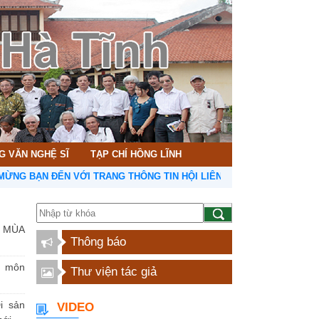
G VĂN NGHỆ SĨ
TẠP CHÍ HỒNG LĨNH
N ĐẾN VỚI TRANG THÔNG TIN HỘI LIÊN HIỆP VĂN HỌC NGHỆ THUẬT
 MÙA
Thông báo
n môn
Thư viện tác giả
i sản
VIDEO