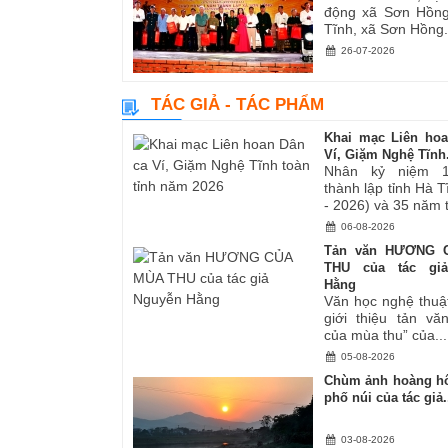
động xã Sơn Hồng
Tĩnh, xã Sơn Hồng.
26-07-2026
TÁC GIẢ - TÁC PHẨM
Khai mạc Liên ho
Ví, Giặm Nghệ Tĩnh.
Nhân kỷ niệm 
thành lập tỉnh Hà 
- 2026) và 35 năm tá
06-08-2026
Tản văn HƯƠNG 
THU của tác gi
Hằng
Văn học nghệ thuậ
giới thiệu tản v
của mùa thu” của...
05-08-2026
Chùm ảnh hoàng hô
phố núi của tác giả.
03-08-2026