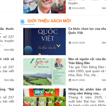
huyện...
Xem
03-04-2025
GIỚI THIỆU SÁCH MỚI
dâu thuốc
Ca khúc chọn lọc của nhạ
..
Quốc Việt
h số 237
iệu truyện
Xem
16-07-2026
...
Xem tiếp
ợi chờ và
Nẻo về nguồn cội của tác
Trần Đăng Đàn
h số 237
Tác giả Trần Đăng Đàn 
u bài viết
năm 1950, quê quán xã
Hòa, Đức Thọ, Hà...
Xem tiếp
Xem
06-07-2026
ùng “Bát
Những tác phẩm báo ch
cùng năm tháng của...
h số 237
Tháng 6 năm 2025, 
u bài viết
xuất bản Đại học Vinh
ấn hành cuốn sách Những