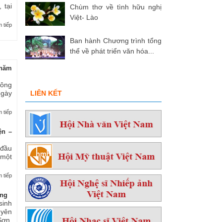
 tại
Chùm thơ về tình hữu nghị
Việt- Lào
 tiếp
Ban hành Chương trình tổng
thể về phát triển văn hóa...
hăm
 ông
ngày
LIÊN KẾT
 tiếp
ện –
 đầu
 một
 tiếp
ởng
sinh
yên
ơn,