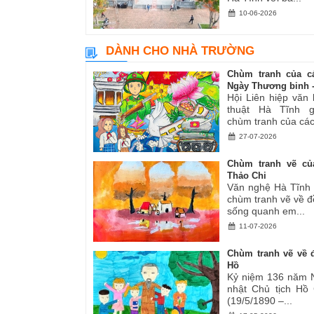
10-06-2026
DÀNH CHO NHÀ TRƯỜNG
Chùm tranh của c
Ngày Thương binh -.
Hội Liên hiệp văn
thuật Hà Tĩnh gi
chùm tranh của các.
27-07-2026
Chùm tranh vẽ củ
Thảo Chi
Văn nghệ Hà Tĩnh g
chùm tranh vẽ về đ
sống quanh em...
11-07-2026
Chùm tranh vẽ về đ
Hồ
Kỷ niệm 136 năm 
nhật Chủ tịch Hồ
(19/5/1890 –...