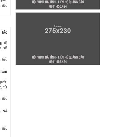
 tiếp
 tác
nghệ
n số
 tiếp
thầm
gười
, từ
 tiếp
n và
 tiếp