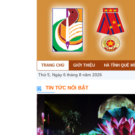
TRANG CHỦ
GIỚI THIỆU
HÀ TĨNH QUÊ M
Thứ 5, Ngày 6 tháng 8 năm 2026
TIN TỨC NỔI BẬT