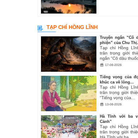
TẠP CHÍ HỒNG LĨNH
Truyện ngắn “Cô 
phiện” của Chu Thị.
Tạp chí Hồng Lĩn
trân trọng giới th
ngắn “Cô dâu thuốc
17-06-2026
Tiếng vọng của đ
khúc ca về lòng...
Tạp chí Hồng Lĩn
trân trọng giới thiệ
“Tiếng vọng của...
13-06-2026
Hà Tĩnh với ba v
Cảnh”
Tạp chí Hồng Lĩn
trân trọng giới thiệ
Hà Tĩnh với ba...