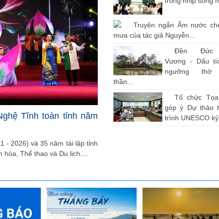
trong nhịp sống 
Truyện ngắn Ấm nước ch
mưa của tác giả Nguyễn...
Đền Đức
Vương - Dấu tíc
ngưỡng thờ
thần...
Tổ chức Tọ
góp ý Dự thảo 
Nghệ Tĩnh toàn tỉnh năm
trình UNESCO kỷ.
 - 2026) và 35 năm tái lập tỉnh
 hóa, Thể thao và Du lịch....