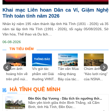
Khai mạc Liên hoan Dân ca Ví, Giặm Nghệ
Tĩnh toàn tỉnh năm 2026
Nhân kỷ niệm 195 năm thành lập tỉnh Hà Tĩnh (1831 - 2026) và 35
năm tái lập tỉnh Hà Tĩnh (1991 - 2026), tối ngày 05/08/2026, Sở
Văn hóa, Thể thao và Du lịch....
06-08-2026
TIN TIÊU ĐIỂM
 hy
Chùm ảnh
V/v gửi tác
Tản văn Mùa
Chùm ảnh
ng”
hoàng hôn về
phẩm xét Giải
nắng tháng
“Kéo lưới rùng”
trên phố núi...
thưởng VHNT...
Bảy của tác...
của NSNA...
HÀ TĨNH QUÊ MÌNH
Đền Đức Đại Vương - Dấu tích tín ngưỡng thờ...
Nằm yên bình giữa thôn Bình Thắng, xã Cẩm
Bình, tỉnh Hà Tĩnh, Đền Đức...