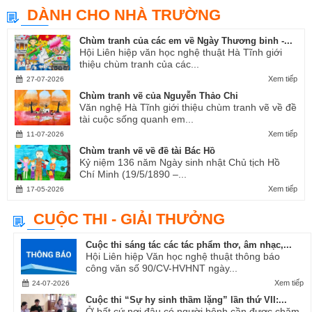
DÀNH CHO NHÀ TRƯỜNG
Chùm tranh của các em về Ngày Thương binh -...
Hội Liên hiệp văn học nghệ thuật Hà Tĩnh giới
thiệu chùm tranh của các...
Xem tiếp
27-07-2026
Chùm tranh vẽ của Nguyễn Thảo Chi
Văn nghệ Hà Tĩnh giới thiệu chùm tranh vẽ về đề
tài cuộc sống quanh em...
Xem tiếp
11-07-2026
Chùm tranh vẽ về đề tài Bác Hồ
Kỷ niệm 136 năm Ngày sinh nhật Chủ tịch Hồ
Chí Minh (19/5/1890 –...
Xem tiếp
17-05-2026
CUỘC THI - GIẢI THƯỞNG
Cuộc thi sáng tác các tác phẩm thơ, âm nhạc,...
Hội Liên hiệp Văn học nghệ thuật thông báo
công văn số 90/CV-HVHNT ngày...
Xem tiếp
24-07-2026
Cuộc thi “Sự hy sinh thầm lặng” lần thứ VII:...
Ở bất cứ nơi đâu có người bệnh cần được chăm