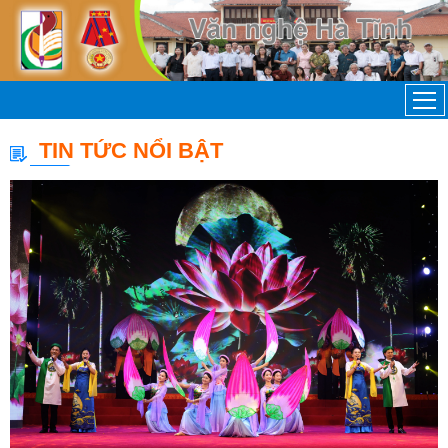
TIN TỨC NỔI BẬT