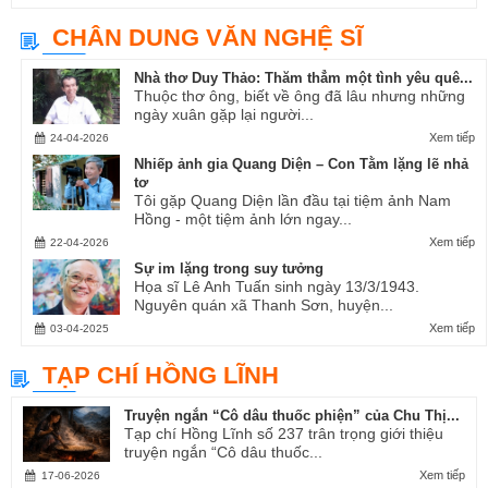
CHÂN DUNG VĂN NGHỆ SĨ
Nhà thơ Duy Thảo: Thăm thẳm một tình yêu quê...
Thuộc thơ ông, biết về ông đã lâu nhưng những
ngày xuân gặp lại người...
Xem tiếp
24-04-2026
Nhiếp ảnh gia Quang Diện – Con Tằm lặng lẽ nhả
tơ
Tôi gặp Quang Diện lần đầu tại tiệm ảnh Nam
Hồng - một tiệm ảnh lớn ngay...
Xem tiếp
22-04-2026
Sự im lặng trong suy tưởng
Họa sĩ Lê Anh Tuấn sinh ngày 13/3/1943.
Nguyên quán xã Thanh Sơn, huyện...
Xem tiếp
03-04-2025
TẠP CHÍ HỒNG LĨNH
Truyện ngắn “Cô dâu thuốc phiện” của Chu Thị...
Tạp chí Hồng Lĩnh số 237 trân trọng giới thiệu
truyện ngắn “Cô dâu thuốc...
Xem tiếp
17-06-2026