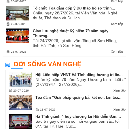
Xem tiếp
30-07-2026
Tổ chức Tọa đàm góp ý Dự thảo hồ sơ trình...
Chiều ngày 28/7/2026, tại Viện Văn hóa, Nghệ
thuật, Thể thao và Du lịch...
Xem tiếp
29-07-2026
Giao lưu nghệ thuật Kỷ niệm 79 năm ngày
Thương...
Tối 24/7/2026, tại sân vận động xã Sơn Hồng,
tỉnh Hà Tĩnh, xã Sơn Hồng...
Xem tiếp
26-07-2026
ĐỜI SỐNG VĂN NGHỆ
Hội Liên hiệp VHNT Hà Tĩnh dâng hương tri ân...
Nhân kỷ niệm 79 năm Ngày Thương binh - Liệt sĩ
(27/7/1947 - 27/7/2026),...
Xem tiếp
20-07-2026
Tọa đàm “Giải pháp quảng bá, kết nối, lan tỏa...
Xem tiếp
13-07-2026
Hà Tĩnh giành 4 huy chương tại Hội diễn Đàn,...
Sau 5 ngày diễn ra sôi nổi và giàu bản sắc, tối
8/7, tại TP. Huế, Cục...