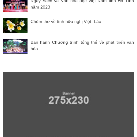
Ngày Sách và Văn hóa đọc Việt Nam tỉnh Hà Tĩnh
năm 2023
Chùm thơ về tình hữu nghị Việt- Lào
Ban hành Chương trình tổng thể về phát triển văn
hóa...