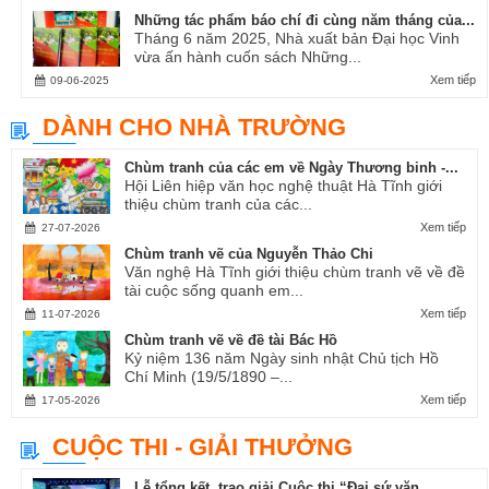
Những tác phẩm báo chí đi cùng năm tháng của...
Tháng 6 năm 2025, Nhà xuất bản Đại học Vinh
vừa ấn hành cuốn sách Những...
Xem tiếp
09-06-2025
DÀNH CHO NHÀ TRƯỜNG
Chùm tranh của các em về Ngày Thương binh -...
Hội Liên hiệp văn học nghệ thuật Hà Tĩnh giới
thiệu chùm tranh của các...
Xem tiếp
27-07-2026
Chùm tranh vẽ của Nguyễn Thảo Chi
Văn nghệ Hà Tĩnh giới thiệu chùm tranh vẽ về đề
tài cuộc sống quanh em...
Xem tiếp
11-07-2026
Chùm tranh vẽ về đề tài Bác Hồ
Kỷ niệm 136 năm Ngày sinh nhật Chủ tịch Hồ
Chí Minh (19/5/1890 –...
Xem tiếp
17-05-2026
CUỘC THI - GIẢI THƯỞNG
Lễ tổng kết, trao giải Cuộc thi “Đại sứ văn...