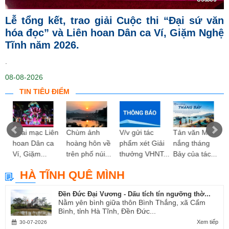
Lễ tổng kết, trao giải Cuộc thi “Đại sứ văn
hóa đọc” và Liên hoan Dân ca Ví, Giặm Nghệ
Tĩnh năm 2026.
.
08-08-2026
TIN TIÊU ĐIỂM
ng
Khai mạc Liên
Chùm ảnh
V/v gửi tác
Tản văn Mùa
hoan Dân ca
hoàng hôn về
phẩm xét Giải
nắng tháng
Ví, Giặm...
trên phố núi...
thưởng VHNT...
Bảy của tác...
HÀ TĨNH QUÊ MÌNH
Đền Đức Đại Vương - Dấu tích tín ngưỡng thờ...
Nằm yên bình giữa thôn Bình Thắng, xã Cẩm
Bình, tỉnh Hà Tĩnh, Đền Đức...
Xem tiếp
30-07-2026