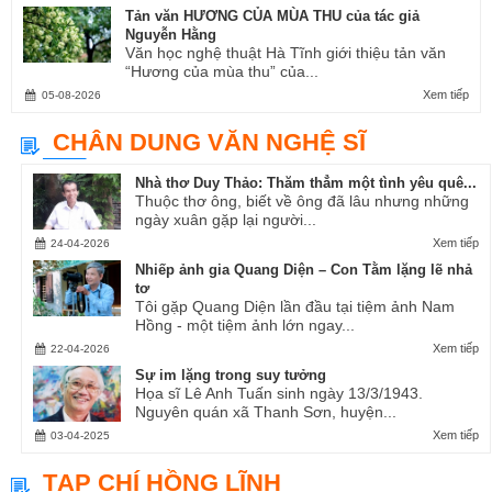
Tản văn HƯƠNG CỦA MÙA THU của tác giả
Nguyễn Hằng
Văn học nghệ thuật Hà Tĩnh giới thiệu tản văn
“Hương của mùa thu” của...
Xem tiếp
05-08-2026
CHÂN DUNG VĂN NGHỆ SĨ
Nhà thơ Duy Thảo: Thăm thẳm một tình yêu quê...
Thuộc thơ ông, biết về ông đã lâu nhưng những
ngày xuân gặp lại người...
Xem tiếp
24-04-2026
Nhiếp ảnh gia Quang Diện – Con Tằm lặng lẽ nhả
tơ
Tôi gặp Quang Diện lần đầu tại tiệm ảnh Nam
Hồng - một tiệm ảnh lớn ngay...
Xem tiếp
22-04-2026
Sự im lặng trong suy tưởng
Họa sĩ Lê Anh Tuấn sinh ngày 13/3/1943.
Nguyên quán xã Thanh Sơn, huyện...
Xem tiếp
03-04-2025
TẠP CHÍ HỒNG LĨNH