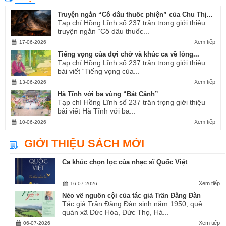
Truyện ngắn “Cô dâu thuốc phiện” của Chu Thị...
Tạp chí Hồng Lĩnh số 237 trân trọng giới thiệu
truyện ngắn “Cô dâu thuốc...
Xem tiếp
17-06-2026
Tiếng vọng của đợi chờ và khúc ca về lòng...
Tạp chí Hồng Lĩnh số 237 trân trọng giới thiệu
bài viết “Tiếng vọng của...
Xem tiếp
13-06-2026
Hà Tĩnh với ba vùng “Bát Cảnh”
Tạp chí Hồng Lĩnh số 237 trân trọng giới thiệu
bài viết Hà Tĩnh với ba...
Xem tiếp
10-06-2026
GIỚI THIỆU SÁCH MỚI
Ca khúc chọn lọc của nhạc sĩ Quốc Việt
Xem tiếp
16-07-2026
Nẻo về nguồn cội của tác giả Trần Đăng Đàn
Tác giả Trần Đăng Đàn sinh năm 1950, quê
quán xã Đức Hòa, Đức Thọ, Hà...
Xem tiếp
06-07-2026