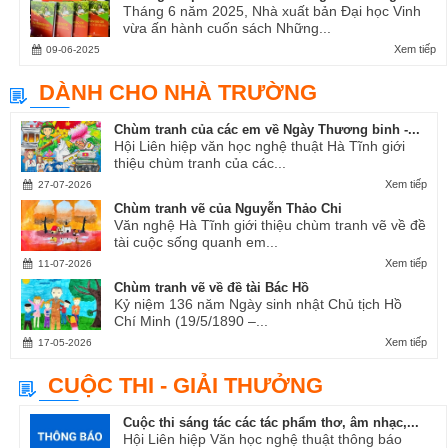
Tháng 6 năm 2025, Nhà xuất bản Đại học Vinh
vừa ấn hành cuốn sách Những...
Xem tiếp
09-06-2025
DÀNH CHO NHÀ TRƯỜNG
Chùm tranh của các em về Ngày Thương binh -...
Hội Liên hiệp văn học nghệ thuật Hà Tĩnh giới
thiệu chùm tranh của các...
Xem tiếp
27-07-2026
Chùm tranh vẽ của Nguyễn Thảo Chi
Văn nghệ Hà Tĩnh giới thiệu chùm tranh vẽ về đề
tài cuộc sống quanh em...
Xem tiếp
11-07-2026
Chùm tranh vẽ về đề tài Bác Hồ
Kỷ niệm 136 năm Ngày sinh nhật Chủ tịch Hồ
Chí Minh (19/5/1890 –...
Xem tiếp
17-05-2026
CUỘC THI - GIẢI THƯỞNG
Cuộc thi sáng tác các tác phẩm thơ, âm nhạc,...
Hội Liên hiệp Văn học nghệ thuật thông báo