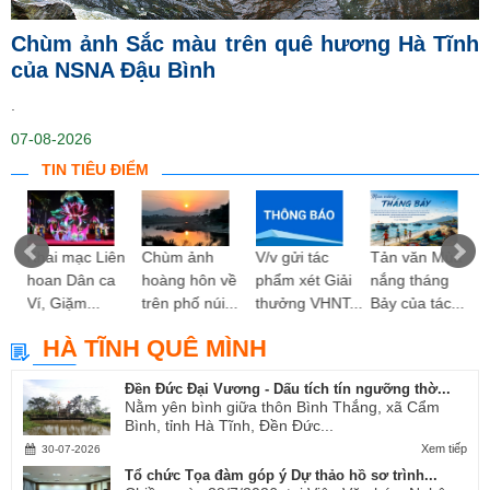
Chùm ảnh Sắc màu trên quê hương Hà Tĩnh
của NSNA Đậu Bình
.
07-08-2026
TIN TIÊU ĐIỂM
ng
Khai mạc Liên
Chùm ảnh
V/v gửi tác
Tản văn Mùa
hoan Dân ca
hoàng hôn về
phẩm xét Giải
nắng tháng
Ví, Giặm...
trên phố núi...
thưởng VHNT...
Bảy của tác...
HÀ TĨNH QUÊ MÌNH
Đền Đức Đại Vương - Dấu tích tín ngưỡng thờ...
Nằm yên bình giữa thôn Bình Thắng, xã Cẩm
Bình, tỉnh Hà Tĩnh, Đền Đức...
Xem tiếp
30-07-2026
Tổ chức Tọa đàm góp ý Dự thảo hồ sơ trình...