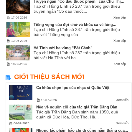
Truyện ngắn “Cô dâu thuốc phiện” của Chu Thị...
Tạp chí Hồng Lĩnh số 237 trân trọng giới thiệu
truyện ngắn “Cô dâu thuốc...
Xem tiếp
17-06-2026
Tiếng vọng của đợi chờ và khúc ca về lòng...
Tạp chí Hồng Lĩnh số 237 trân trọng giới thiệu
bài viết “Tiếng vọng của...
Xem tiếp
13-06-2026
Hà Tĩnh với ba vùng “Bát Cảnh”
Tạp chí Hồng Lĩnh số 237 trân trọng giới thiệu
bài viết Hà Tĩnh với ba...
Xem tiếp
10-06-2026
GIỚI THIỆU SÁCH MỚI
Ca khúc chọn lọc của nhạc sĩ Quốc Việt
Xem tiếp
16-07-2026
Nẻo về nguồn cội của tác giả Trần Đăng Đàn
Tác giả Trần Đăng Đàn sinh năm 1950, quê
quán xã Đức Hòa, Đức Thọ, Hà...
Xem tiếp
06-07-2026
Những tác phẩm báo chí đi cùng năm tháng của...