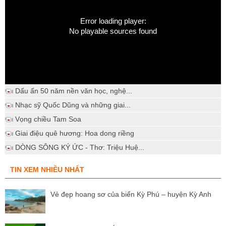
Error loading player:
No playable sources found
Dấu ấn 50 năm nền văn học, nghệ...
Nhạc sỹ Quốc Dũng và những giai...
Vọng chiều Tam Soa
Giai điệu quê hương: Hoa dong riềng
DÒNG SÔNG KÝ ỨC - Thơ: Triệu Huệ...
TIN XEM NHIỀU NHẤT
Vẻ đẹp hoang sơ của biển Kỳ Phú – huyện Kỳ Anh