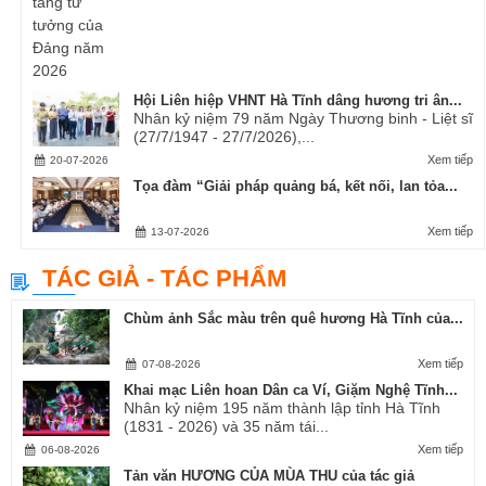
Hội Liên hiệp VHNT Hà Tĩnh dâng hương tri ân...
Nhân kỷ niệm 79 năm Ngày Thương binh - Liệt sĩ
(27/7/1947 - 27/7/2026),...
Xem tiếp
20-07-2026
Tọa đàm “Giải pháp quảng bá, kết nối, lan tỏa...
Xem tiếp
13-07-2026
TÁC GIẢ - TÁC PHẨM
Chùm ảnh Sắc màu trên quê hương Hà Tĩnh của...
Xem tiếp
07-08-2026
Khai mạc Liên hoan Dân ca Ví, Giặm Nghệ Tĩnh...
Nhân kỷ niệm 195 năm thành lập tỉnh Hà Tĩnh
(1831 - 2026) và 35 năm tái...
Xem tiếp
06-08-2026
Tản văn HƯƠNG CỦA MÙA THU của tác giả