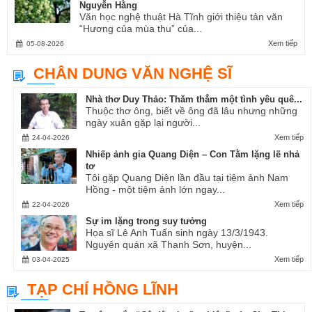
Nguyễn Hằng
Văn học nghệ thuật Hà Tĩnh giới thiệu tản văn
“Hương của mùa thu” của...
Xem tiếp
05-08-2026
CHÂN DUNG VĂN NGHỆ SĨ
Nhà thơ Duy Thảo: Thăm thẳm một tình yêu quê...
Thuộc thơ ông, biết về ông đã lâu nhưng những
ngày xuân gặp lại người...
Xem tiếp
24-04-2026
Nhiếp ảnh gia Quang Diện – Con Tằm lặng lẽ nhả
tơ
Tôi gặp Quang Diện lần đầu tại tiệm ảnh Nam
Hồng - một tiệm ảnh lớn ngay...
Xem tiếp
22-04-2026
Sự im lặng trong suy tưởng
Họa sĩ Lê Anh Tuấn sinh ngày 13/3/1943.
Nguyên quán xã Thanh Sơn, huyện...
Xem tiếp
03-04-2025
TẠP CHÍ HỒNG LĨNH