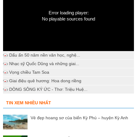
Error loading player:
No playable sources found
Dấu ấn 50 năm nền văn học, nghệ...
Nhạc sỹ Quốc Dũng và những giai...
Vọng chiều Tam Soa
Giai điệu quê hương: Hoa dong riềng
DÒNG SÔNG KÝ ỨC - Thơ: Triệu Huệ...
TIN XEM NHIỀU NHẤT
Vẻ đẹp hoang sơ của biển Kỳ Phú – huyện Kỳ Anh