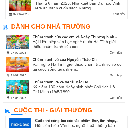
Tháng 6 năm 2025, Nhà xuất bản Đại học Vinh
vừa ấn hành cuốn sách Những...
Xem tiếp
09-06-2025
DÀNH CHO NHÀ TRƯỜNG
Chùm tranh của các em về Ngày Thương binh -...
Hội Liên hiệp văn học nghệ thuật Hà Tĩnh giới
thiệu chùm tranh của các...
Xem tiếp
27-07-2026
Chùm tranh vẽ của Nguyễn Thảo Chi
Văn nghệ Hà Tĩnh giới thiệu chùm tranh vẽ về đề
tài cuộc sống quanh em...
Xem tiếp
11-07-2026
Chùm tranh vẽ về đề tài Bác Hồ
Kỷ niệm 136 năm Ngày sinh nhật Chủ tịch Hồ
Chí Minh (19/5/1890 –...
Xem tiếp
17-05-2026
CUỘC THI - GIẢI THƯỞNG
Cuộc thi sáng tác các tác phẩm thơ, âm nhạc,...
Hội Liên hiệp Văn học nghệ thuật thông báo