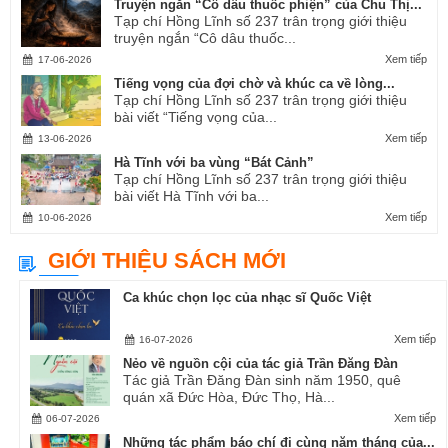
Truyện ngắn “Cô dâu thuốc phiện” của Chu Thị...
Tạp chí Hồng Lĩnh số 237 trân trọng giới thiệu
truyện ngắn “Cô dâu thuốc...
Xem tiếp
17-06-2026
Tiếng vọng của đợi chờ và khúc ca về lòng...
Tạp chí Hồng Lĩnh số 237 trân trọng giới thiệu
bài viết “Tiếng vọng của...
Xem tiếp
13-06-2026
Hà Tĩnh với ba vùng “Bát Cảnh”
Tạp chí Hồng Lĩnh số 237 trân trọng giới thiệu
bài viết Hà Tĩnh với ba...
Xem tiếp
10-06-2026
GIỚI THIỆU SÁCH MỚI
Ca khúc chọn lọc của nhạc sĩ Quốc Việt
Xem tiếp
16-07-2026
Nẻo về nguồn cội của tác giả Trần Đăng Đàn
Tác giả Trần Đăng Đàn sinh năm 1950, quê
quán xã Đức Hòa, Đức Thọ, Hà...
Xem tiếp
06-07-2026
Những tác phẩm báo chí đi cùng năm tháng của...