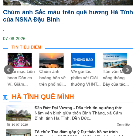
Chùm ảnh Sắc màu trên quê hương Hà Tĩnh
của NSNA Đậu Bình
.
07-08-2026
TIN TIÊU ĐIỂM
ng
Khai mạc Liên
Chùm ảnh
V/v gửi tác
Tản văn Mùa
hoan Dân ca
hoàng hôn về
phẩm xét Giải
nắng tháng
Ví, Giặm...
trên phố núi...
thưởng VHNT...
Bảy của tác...
HÀ TĨNH QUÊ MÌNH
Đền Đức Đại Vương - Dấu tích tín ngưỡng thờ...
Nằm yên bình giữa thôn Bình Thắng, xã Cẩm
Bình, tỉnh Hà Tĩnh, Đền Đức...
Xem tiếp
30-07-2026
Tổ chức Tọa đàm góp ý Dự thảo hồ sơ trình...