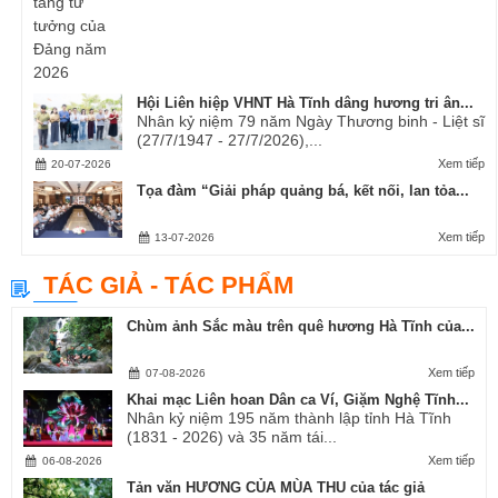
Hội Liên hiệp VHNT Hà Tĩnh dâng hương tri ân...
Nhân kỷ niệm 79 năm Ngày Thương binh - Liệt sĩ
(27/7/1947 - 27/7/2026),...
Xem tiếp
20-07-2026
Tọa đàm “Giải pháp quảng bá, kết nối, lan tỏa...
Xem tiếp
13-07-2026
TÁC GIẢ - TÁC PHẨM
Chùm ảnh Sắc màu trên quê hương Hà Tĩnh của...
Xem tiếp
07-08-2026
Khai mạc Liên hoan Dân ca Ví, Giặm Nghệ Tĩnh...
Nhân kỷ niệm 195 năm thành lập tỉnh Hà Tĩnh
(1831 - 2026) và 35 năm tái...
Xem tiếp
06-08-2026
Tản văn HƯƠNG CỦA MÙA THU của tác giả