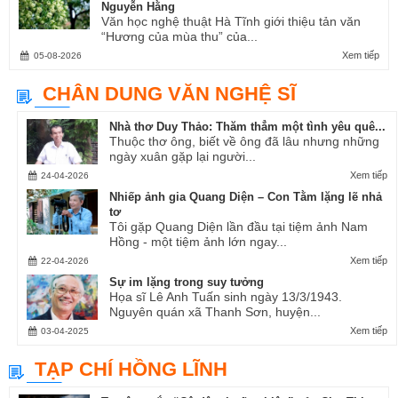
Nguyễn Hằng
Văn học nghệ thuật Hà Tĩnh giới thiệu tản văn
“Hương của mùa thu” của...
Xem tiếp
05-08-2026
CHÂN DUNG VĂN NGHỆ SĨ
Nhà thơ Duy Thảo: Thăm thẳm một tình yêu quê...
Thuộc thơ ông, biết về ông đã lâu nhưng những
ngày xuân gặp lại người...
Xem tiếp
24-04-2026
Nhiếp ảnh gia Quang Diện – Con Tằm lặng lẽ nhả
tơ
Tôi gặp Quang Diện lần đầu tại tiệm ảnh Nam
Hồng - một tiệm ảnh lớn ngay...
Xem tiếp
22-04-2026
Sự im lặng trong suy tưởng
Họa sĩ Lê Anh Tuấn sinh ngày 13/3/1943.
Nguyên quán xã Thanh Sơn, huyện...
Xem tiếp
03-04-2025
TẠP CHÍ HỒNG LĨNH