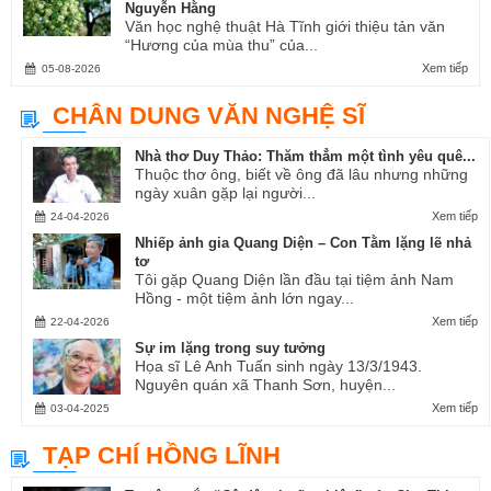
Nguyễn Hằng
Văn học nghệ thuật Hà Tĩnh giới thiệu tản văn
“Hương của mùa thu” của...
Xem tiếp
05-08-2026
CHÂN DUNG VĂN NGHỆ SĨ
Nhà thơ Duy Thảo: Thăm thẳm một tình yêu quê...
Thuộc thơ ông, biết về ông đã lâu nhưng những
ngày xuân gặp lại người...
Xem tiếp
24-04-2026
Nhiếp ảnh gia Quang Diện – Con Tằm lặng lẽ nhả
tơ
Tôi gặp Quang Diện lần đầu tại tiệm ảnh Nam
Hồng - một tiệm ảnh lớn ngay...
Xem tiếp
22-04-2026
Sự im lặng trong suy tưởng
Họa sĩ Lê Anh Tuấn sinh ngày 13/3/1943.
Nguyên quán xã Thanh Sơn, huyện...
Xem tiếp
03-04-2025
TẠP CHÍ HỒNG LĨNH