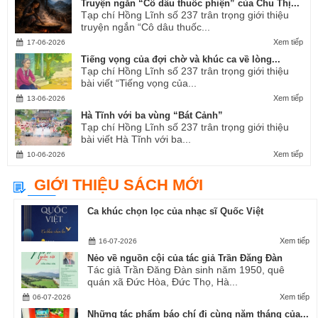
Truyện ngắn “Cô dâu thuốc phiện” của Chu Thị...
Tạp chí Hồng Lĩnh số 237 trân trọng giới thiệu
truyện ngắn “Cô dâu thuốc...
Xem tiếp
17-06-2026
Tiếng vọng của đợi chờ và khúc ca về lòng...
Tạp chí Hồng Lĩnh số 237 trân trọng giới thiệu
bài viết “Tiếng vọng của...
Xem tiếp
13-06-2026
Hà Tĩnh với ba vùng “Bát Cảnh”
Tạp chí Hồng Lĩnh số 237 trân trọng giới thiệu
bài viết Hà Tĩnh với ba...
Xem tiếp
10-06-2026
GIỚI THIỆU SÁCH MỚI
Ca khúc chọn lọc của nhạc sĩ Quốc Việt
Xem tiếp
16-07-2026
Nẻo về nguồn cội của tác giả Trần Đăng Đàn
Tác giả Trần Đăng Đàn sinh năm 1950, quê
quán xã Đức Hòa, Đức Thọ, Hà...
Xem tiếp
06-07-2026
Những tác phẩm báo chí đi cùng năm tháng của...