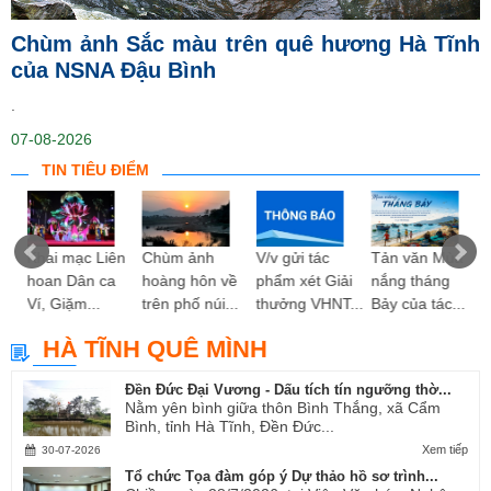
Chùm ảnh Sắc màu trên quê hương Hà Tĩnh
của NSNA Đậu Bình
.
07-08-2026
TIN TIÊU ĐIỂM
ng
Khai mạc Liên
Chùm ảnh
V/v gửi tác
Tản văn Mùa
hoan Dân ca
hoàng hôn về
phẩm xét Giải
nắng tháng
Ví, Giặm...
trên phố núi...
thưởng VHNT...
Bảy của tác...
HÀ TĨNH QUÊ MÌNH
Đền Đức Đại Vương - Dấu tích tín ngưỡng thờ...
Nằm yên bình giữa thôn Bình Thắng, xã Cẩm
Bình, tỉnh Hà Tĩnh, Đền Đức...
Xem tiếp
30-07-2026
Tổ chức Tọa đàm góp ý Dự thảo hồ sơ trình...