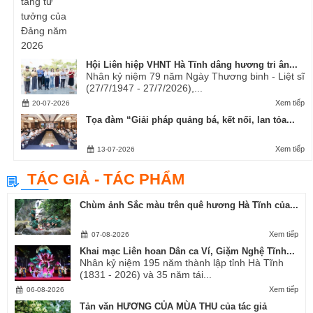
Hội Liên hiệp VHNT Hà Tĩnh dâng hương tri ân...
Nhân kỷ niệm 79 năm Ngày Thương binh - Liệt sĩ
(27/7/1947 - 27/7/2026),...
Xem tiếp
20-07-2026
Tọa đàm “Giải pháp quảng bá, kết nối, lan tỏa...
Xem tiếp
13-07-2026
TÁC GIẢ - TÁC PHẨM
Chùm ảnh Sắc màu trên quê hương Hà Tĩnh của...
Xem tiếp
07-08-2026
Khai mạc Liên hoan Dân ca Ví, Giặm Nghệ Tĩnh...
Nhân kỷ niệm 195 năm thành lập tỉnh Hà Tĩnh
(1831 - 2026) và 35 năm tái...
Xem tiếp
06-08-2026
Tản văn HƯƠNG CỦA MÙA THU của tác giả