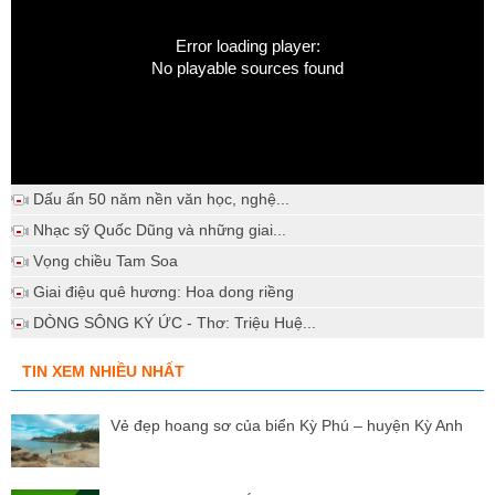
Error loading player:
No playable sources found
Dấu ấn 50 năm nền văn học, nghệ...
Nhạc sỹ Quốc Dũng và những giai...
Vọng chiều Tam Soa
Giai điệu quê hương: Hoa dong riềng
DÒNG SÔNG KÝ ỨC - Thơ: Triệu Huệ...
TIN XEM NHIỀU NHẤT
Vẻ đẹp hoang sơ của biển Kỳ Phú – huyện Kỳ Anh