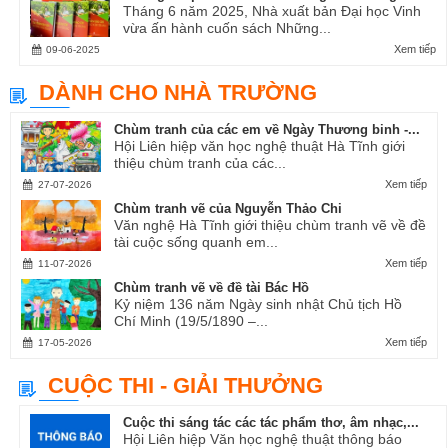
Tháng 6 năm 2025, Nhà xuất bản Đại học Vinh
vừa ấn hành cuốn sách Những...
Xem tiếp
09-06-2025
DÀNH CHO NHÀ TRƯỜNG
Chùm tranh của các em về Ngày Thương binh -...
Hội Liên hiệp văn học nghệ thuật Hà Tĩnh giới
thiệu chùm tranh của các...
Xem tiếp
27-07-2026
Chùm tranh vẽ của Nguyễn Thảo Chi
Văn nghệ Hà Tĩnh giới thiệu chùm tranh vẽ về đề
tài cuộc sống quanh em...
Xem tiếp
11-07-2026
Chùm tranh vẽ về đề tài Bác Hồ
Kỷ niệm 136 năm Ngày sinh nhật Chủ tịch Hồ
Chí Minh (19/5/1890 –...
Xem tiếp
17-05-2026
CUỘC THI - GIẢI THƯỞNG
Cuộc thi sáng tác các tác phẩm thơ, âm nhạc,...
Hội Liên hiệp Văn học nghệ thuật thông báo